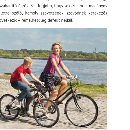
lszabadító érzés. S a legjobb, hogy sokszor nem magányos
 életre szóló, komoly szövetségek szövődnek kerekezés
övetkezik – remélhetőleg defekt nélkül.