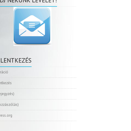
DJ NEKÜNK LEVELET!
ELENTKEZÉS
tráció
ntkezés
ejegyzés)
ozzászólás)
ess.org