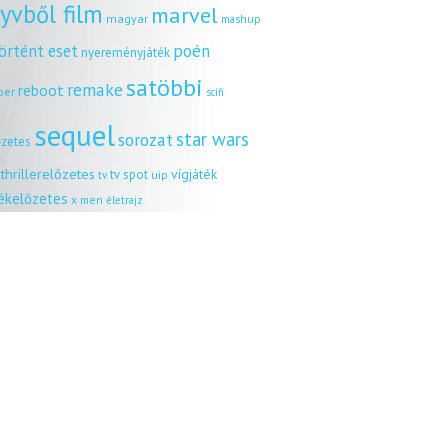
yvből film
marvel
magyar
mashup
örtént eset
poén
nyereményjáték
satöbbi
remake
reboot
ber
scifi
sequel
star wars
sorozat
őzetes
thrillerelőzetes
vígjáték
tv spot
uip
tv
tékelőzetes
x men
életrajz