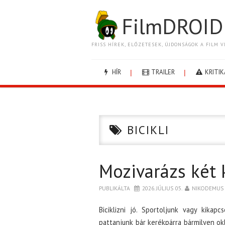
FilmDROID
FRISS HÍREK, ELŐZETESEK, ÚJDONSÁGOK A FILM V
HÍR
TRAILER
KRITIK
BICIKLI
Mozivarázs két
PUBLIKÁLTA
2026. JÚLIUS 05.
NIKODEMUS
Biciklizni jó. Sportoljunk vagy kika
pattanjunk bár kerékpárra bármilyen ok