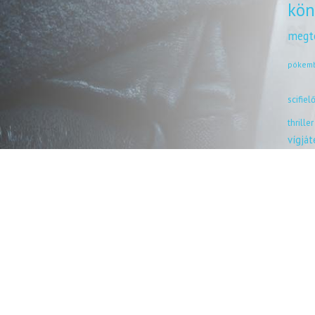
kön
megt
pókem
scifiel
thriller
vígjá