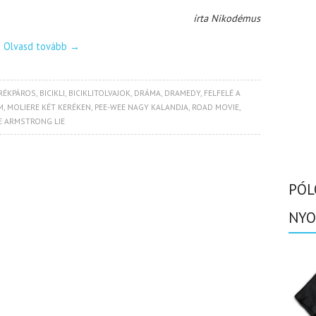
írta Nikodémus
Olvasd tovább
→
RÉKPÁROS
,
BICIKLI
,
BICIKLITOLVAJOK
,
DRÁMA
,
DRAMEDY
,
FELFELÉ A
M
,
MOLIERE KÉT KERÉKEN
,
PEE-WEE NAGY KALANDJA
,
ROAD MOVIE
,
E ARMSTRONG LIE
PÓL
NYO