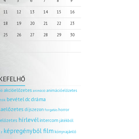
4
5
6
7
8
9
11
12
13
14
15
16
18
19
20
21
22
23
25
26
27
28
29
30
KEFELHŐ
akcióelőzetes
ió
animációelőzetes
animáció
dráma
bevétel
dc
tók
aelőzetes
díjszezon
horror
forgatás
hírlevél
intercom
relőzetes
játékból
képregényből film
könyvajánló
íz