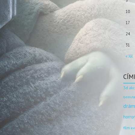
3
10
17
24
31
« Júl
CÍM
3d
akc
bemuta
drám
horro
film
kv