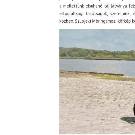
a mellettünk elsuhanó táj látványa fe
elfoglaltság: barátságok, szerelmek,
közben. Szubjektív bringamozi-körkép k