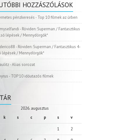
UTÓBBI HOZZÁSZÓLÁSOK
ernetes pénzkeresés
-
Top 10 filmek az űrben
myselfandi
-
Röviden: Superman / Fantasztikus
Első lépések / Mennydörgők*
ederico88
-
Röviden: Superman / Fantasztikus 4-
ső lépések / Mennydörgők*
aulitz
-
Alias sorozat
pyrus
-
TOP 10 időutazós filmek
TÁR
2026. augusztus
k
s
c
p
s
v
1
2