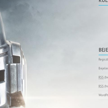
KÜL
BEJ
Regisz
Bejele
RSS
(b
RSS
(h
WordPr