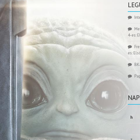
LEG
Int
Me
4-es: 
Fr
es: El
BK
Pa
NAP
h