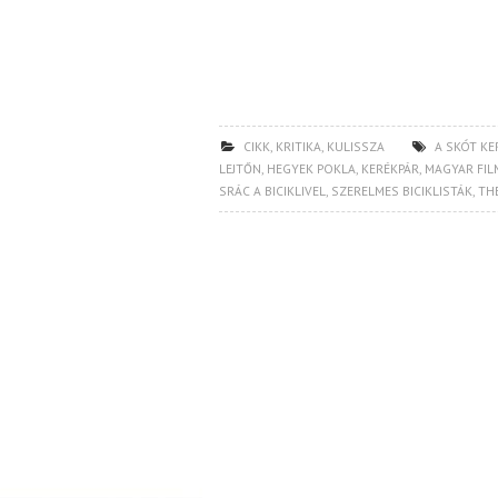
CIKK
,
KRITIKA
,
KULISSZA
A SKÓT KE
LEJTŐN
,
HEGYEK POKLA
,
KERÉKPÁR
,
MAGYAR FIL
SRÁC A BICIKLIVEL
,
SZERELMES BICIKLISTÁK
,
TH