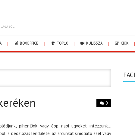
ILÁGÁBÓL.
A
BOXOFFICE
TOP10
KULISSZA
CIKK
FAC
 keréken
0
pcsolódjunk, pihenjünk vagy épp napi ügyeket intézzünk…
ból, a pedálozás lendülete, az arcunkat simogató szél vagy