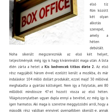
első tíz
film között
két olyan
alkotás
szerepel,
amely a
héten
debütált.
Noha sikerült megszerezniük az első két helyet,
teljesítményük még így is hagy kívánnivalót maga után. A lista
élén zárta a hetet a
Kis kedvencek titkos élete 2.
Az első
rész nagyjából három évvel ezelőtt került a mozikba, és már
induláskor 104 millió dollárt produkált, ezzel majd’ 30 millióval
meghaladta a gyártási költségeit. Nem így a folytatás, ami 80
millióból mindössze 47-et hozott vissza az első héten.
Világviszonylatban ugyan dupla ennyi a bevétel, ez még így is
igen harmatos. Aki maga is szeretne meggyőződni arról, hogy a
második rész valóban ennyivel gyengébben sikerült-e, annak