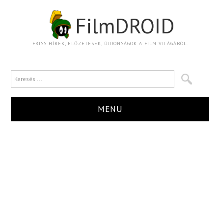
FilmDROID
FRISS HÍREK, ELŐZETESEK, ÚJDONSÁGOK A FILM VILÁGÁBÓL.
MENU
HÍR
TRAILER
KRITIKA
BOXOFFICE