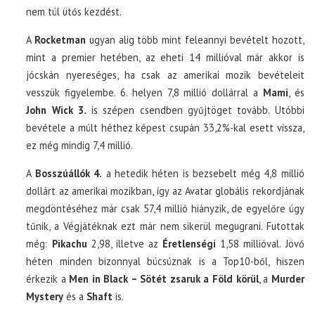
nem túl ütős kezdést.
A
Rocketman
ugyan alig több mint feleannyi bevételt hozott,
mint a premier hetében, az eheti 14 millióval már akkor is
jócskán nyereséges, ha csak az amerikai mozik bevételeit
vesszük figyelembe. 6. helyen 7,8 millió dollárral a
Mami
, és
John Wick 3.
is szépen csendben gyűjtöget tovább. Utóbbi
bevétele a múlt héthez képest csupán 33,2%-kal esett vissza,
ez még mindig 7,4 millió.
A
Bosszúállók 4.
a hetedik héten is bezsebelt még 4,8 millió
dollárt az amerikai mozikban, így az Avatar globális rekordjának
megdöntéséhez már csak 57,4 millió hiányzik, de egyelőre úgy
tűnik, a Végjátéknak ezt már nem sikerül megugrani. Futottak
még:
Pikachu
2,98, illetve az
Éretlenségi
1,58 millióval. Jövő
héten minden bizonnyal búcsúznak is a Top10-ből, hiszen
érkezik a
Men in Black – Sötét zsaruk a Föld körül
, a
Murder
Mystery
és a
Shaft
is.