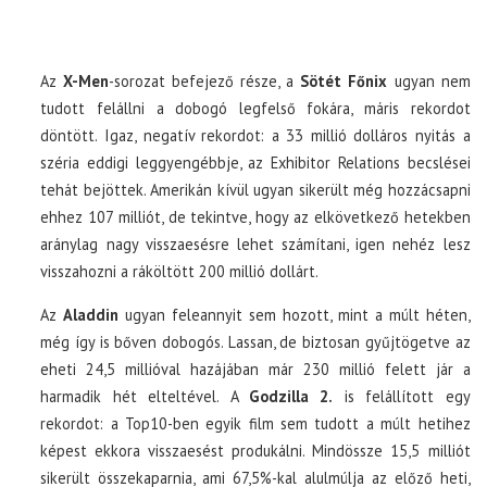
Az
X-Men
-sorozat befejező része, a
Sötét Főnix
ugyan nem
tudott felállni a dobogó legfelső fokára, máris rekordot
döntött. Igaz, negatív rekordot: a 33 millió dolláros nyitás a
széria eddigi leggyengébbje, az Exhibitor Relations becslései
tehát bejöttek. Amerikán kívül ugyan sikerült még hozzácsapni
ehhez 107 milliót, de tekintve, hogy az elkövetkező hetekben
aránylag nagy visszaesésre lehet számítani, igen nehéz lesz
visszahozni a ráköltött 200 millió dollárt.
Az
Aladdin
ugyan feleannyit sem hozott, mint a múlt héten,
még így is bőven dobogós. Lassan, de biztosan gyűjtögetve az
eheti 24,5 millióval hazájában már 230 millió felett jár a
harmadik hét elteltével. A
Godzilla 2.
is felállított egy
rekordot: a Top10-ben egyik film sem tudott a múlt hetihez
képest ekkora visszaesést produkálni. Mindössze 15,5 milliót
sikerült összekaparnia, ami 67,5%-kal alulmúlja az előző heti,