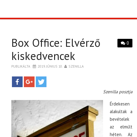
TOP10
KULISSZA
Box Office: Elvérző
0
CIKK
kiskedvencek
PÓLÓ RENDELÉS
PUBLIKÁLTA
2019. JÚNIUS 10.
SZENILLA
Szenilla posztja
Érdekesen
alakultak a
bevételek
az elmúlt
héten. Az