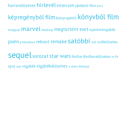
hírlevél
intercom
horrorelőzetes
játékból film
kvíz
könyvből film
képregényből film
könyvajánló
marvel
megtörtént eset
nyereményjáték
magyar
mashup
satöbbi
remake
poén
reboot
scifielőzetes
pókember
scifi
sequel
star wars
sorozat
thrillerelőzetes
thriller
tv
tv
vígjátékelőzetes
vígjáték
spot
uip
x men
életrajz