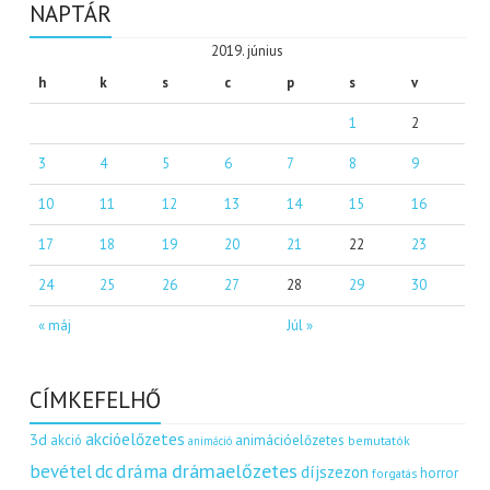
NAPTÁR
2019. június
h
k
s
c
p
s
v
1
2
3
4
5
6
7
8
9
10
11
12
13
14
15
16
17
18
19
20
21
22
23
24
25
26
27
28
29
30
« máj
Júl »
CÍMKEFELHŐ
akcióelőzetes
3d
akció
animációelőzetes
bemutatók
animáció
dráma
drámaelőzetes
bevétel
dc
díjszezon
horror
forgatás