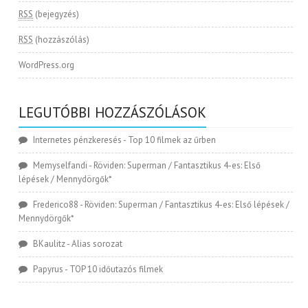
RSS
(bejegyzés)
RSS
(hozzászólás)
WordPress.org
LEGUTÓBBI HOZZÁSZÓLÁSOK
Internetes pénzkeresés
-
Top 10 filmek az űrben
Memyselfandi
-
Röviden: Superman / Fantasztikus 4-es: Első
lépések / Mennydörgők*
Frederico88
-
Röviden: Superman / Fantasztikus 4-es: Első lépések /
Mennydörgők*
BKaulitz
-
Alias sorozat
Papyrus
-
TOP 10 időutazós filmek