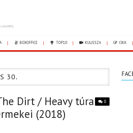
ILÁGÁBÓL.
A
BOXOFFICE
TOP10
KULISSZA
CIKK
FAC
S 30.
The Dirt / Heavy túra
0
ermekei (2018)