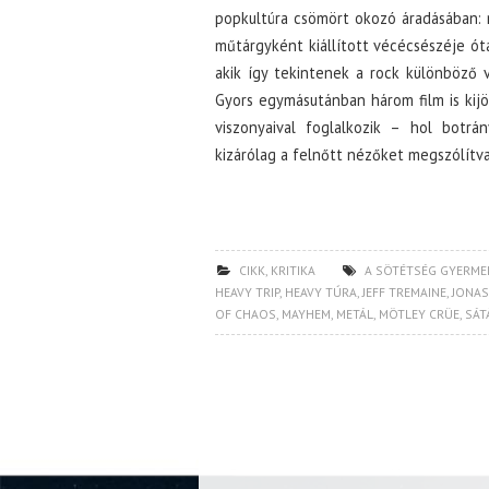
popkultúra csömört okozó áradásában: 
műtárgyként kiállított vécécsészéje ót
akik így tekintenek a rock különböző v
Gyors egymásutánban három film is kijö
viszonyaival foglalkozik – hol botr
kizárólag a felnőtt nézőket megszólítva
CIKK
,
KRITIKA
A SÖTÉTSÉG GYERME
HEAVY TRIP
,
HEAVY TÚRA
,
JEFF TREMAINE
,
JONAS
OF CHAOS
,
MAYHEM
,
METÁL
,
MÖTLEY CRÜE
,
SÁT