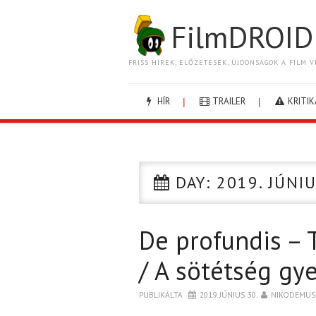
FilmDROID
FRISS HÍREK, ELŐZETESEK, ÚJDONSÁGOK A FILM V
HÍR
TRAILER
KRITIK
DAY:
2019. JÚNIU
De profundis – 
/ A sötétség gy
PUBLIKÁLTA
2019. JÚNIUS 30.
NIKODEMUS