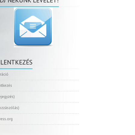
DJ NEKÜNK LEVELET!
ELENTKEZÉS
tráció
ntkezés
ejegyzés)
ozzászólás)
ess.org