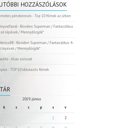
UTÓBBI HOZZÁSZÓLÁSOK
ernetes pénzkeresés
-
Top 10 filmek az űrben
myselfandi
-
Röviden: Superman / Fantasztikus
Első lépések / Mennydörgők*
ederico88
-
Röviden: Superman / Fantasztikus 4-
ső lépések / Mennydörgők*
aulitz
-
Alias sorozat
pyrus
-
TOP 10 időutazós filmek
TÁR
2019. június
k
s
c
p
s
v
1
2