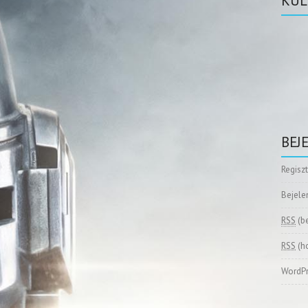
KÜL
BEJ
Regisz
Bejele
RSS
(b
RSS
(h
WordPr