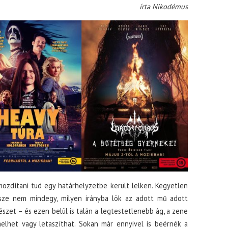
írta Nikodémus
ozdítani tud egy határhelyzetbe került lelken. Kegyetlen
ersze nem mindegy, milyen irányba lök az adott mű adott
észet – és ezen belül is talán a legtestetlenebb ág, a zene
elhet vagy letaszíthat. Sokan már ennyivel is beérnék a