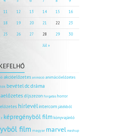
4
5
6
7
8
9
11
12
13
14
15
16
18
19
20
21
22
23
25
26
27
28
29
30
Júl »
KEFELHŐ
akcióelőzetes
ió
animációelőzetes
animáció
dráma
bevétel
dc
tók
aelőzetes
díjszezon
horror
forgatás
hírlevél
intercom
relőzetes
játékból
képregényből film
könyvajánló
íz
yvből film
marvel
magyar
mashup