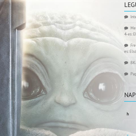
LEG
Int
Me
4-es: 
Fr
es: El
BK
Pa
NAP
h