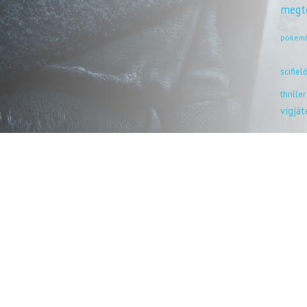
megt
pókem
scifiel
thriller
vígjá