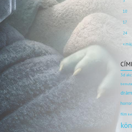
3
10
17
24
« máj
CÍM
3d
akc
bemuta
drám
horro
film
kv
kön