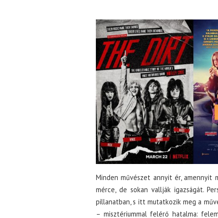
Minden művészet annyit ér, amennyit m
mérce, de sokan vallják igazságát. P
pillanatban, s itt mutatkozik meg a műv
– misztériummal felérő hatalma: felem