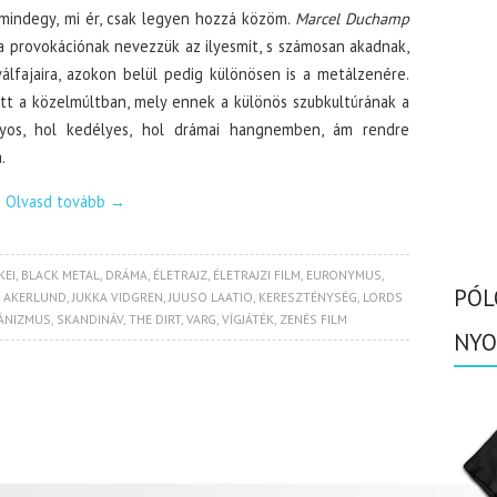
mindegy, mi ér, csak legyen hozzá közöm.
Marcel Duchamp
a provokációnak nevezzük az ilyesmit, s számosan akadnak,
álfajaira, azokon belül pedig különösen is a metálzenére.
tt a közelmúltban, mely ennek a különös szubkultúrának a
ányos, hol kedélyes, hol drámai hangnemben, ám rendre
.
Olvasd tovább
→
KEI
,
BLACK METAL
,
DRÁMA
,
ÉLETRAJZ
,
ÉLETRAJZI FILM
,
EURONYMUS
,
PÓL
 AKERLUND
,
JUKKA VIDGREN
,
JUUSO LAATIO
,
KERESZTÉNYSÉG
,
LORDS
ÁNIZMUS
,
SKANDINÁV
,
THE DIRT
,
VARG
,
VÍGJÁTÉK
,
ZENÉS FILM
NYO