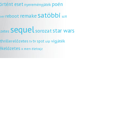
örtént eset
poén
nyereményjáték
satöbbi
remake
reboot
ber
scifi
sequel
star wars
sorozat
őzetes
thrillerelőzetes
vígjáték
tv spot
uip
tv
tékelőzetes
x men
életrajz