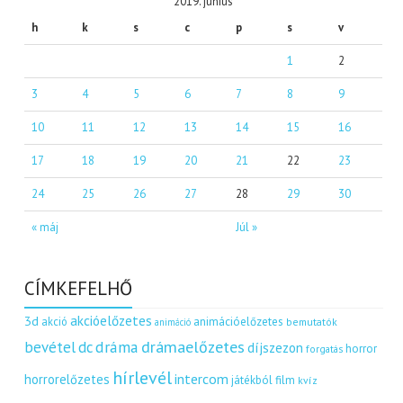
2019. június
h
k
s
c
p
s
v
1
2
3
4
5
6
7
8
9
10
11
12
13
14
15
16
17
18
19
20
21
22
23
24
25
26
27
28
29
30
« máj
Júl »
CÍMKEFELHŐ
akcióelőzetes
3d
akció
animációelőzetes
bemutatók
animáció
dráma
drámaelőzetes
bevétel
dc
díjszezon
horror
forgatás
hírlevél
intercom
horrorelőzetes
játékból film
kvíz