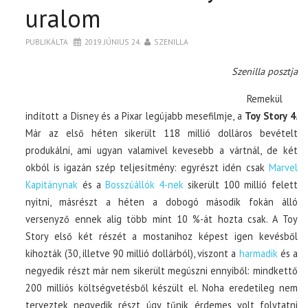
uralom
PUBLIKÁLTA
2019. JÚNIUS 24.
SZENILLA
Szenilla posztja
Remekül
indított a Disney és a Pixar legújabb mesefilmje, a
Toy Story 4
.
Már az első héten sikerült 118 millió dolláros bevételt
produkálni, ami ugyan valamivel kevesebb a vártnál, de két
okból is igazán szép teljesítmény: egyrészt idén csak
Marvel
Kapitánynak
és a
Bosszúállók 4-nek
sikerült 100 millió felett
nyitni, másrészt a héten a dobogó második fokán álló
versenyző ennek alig több mint 10 %-át hozta csak. A Toy
Story első két részét a mostanihoz képest igen kevésből
kihozták (30, illetve 90 millió dollárból), viszont a
harmadik
és a
negyedik részt már nem sikerült megúszni ennyiből: mindkettő
200 milliós költségvetésből készült el. Noha eredetileg nem
terveztek negyedik részt, úgy tűnik, érdemes volt folytatni