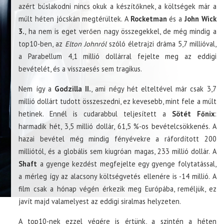
azért búslakodni nincs okuk a készítőknek, a költségek már a
múlt héten jócskán megtérültek. A
Rocketman
és a
John Wick
3.
, ha nem is eget verően nagy összegekkel, de még mindig a
top10-ben, az
Elton Johnról
szóló életrajzi dráma 5,7 millióval,
a Parabellum 4,1 millió dollárral fejelte meg az eddigi
bevételét, és a visszaesés sem tragikus.
Nem így a
Godzilla II.
, ami négy hét elteltével már csak 3,7
millió dollárt tudott összeszedni, ez kevesebb, mint fele a múlt
hetinek. Ennél is cudarabbul teljesített a
Sötét Főnix
:
harmadik hét, 3,5 millió dollár, 61,5 %-os bevételcsökkenés. A
hazai bevétel még mindig fényévekre a ráfordított 200
milliótól, és a globális sem kiugróan magas, 233 millió dollár. A
Shaft
a gyenge kezdést megfejelte egy gyenge folytatással,
a mérleg így az alacsony költségvetés ellenére is -14 millió. A
film csak a hónap végén érkezik meg Európába, reméljük, ez
javít majd valamelyest az eddigi siralmas helyzeten.
A top10-nek ezzel végére is értünk, a szintén a héten