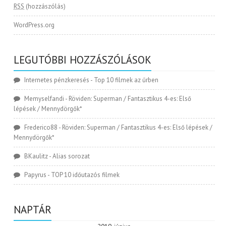
RSS
(hozzászólás)
WordPress.org
LEGUTÓBBI HOZZÁSZÓLÁSOK
Internetes pénzkeresés
-
Top 10 filmek az űrben
Memyselfandi
-
Röviden: Superman / Fantasztikus 4-es: Első
lépések / Mennydörgők*
Frederico88
-
Röviden: Superman / Fantasztikus 4-es: Első lépések /
Mennydörgők*
BKaulitz
-
Alias sorozat
Papyrus
-
TOP 10 időutazós filmek
NAPTÁR