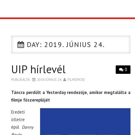
TOP10
KULISSZA
DAY:
2019. JÚNIUS 24.
CIKK
UIP hírlevél
PÓLÓ RENDELÉS
0
PUBLIKÁLTA
2019. JÚNIUS 24.
FILMDROID
Táncra perdült a Yesterday rendezője, amikor megtalálta a
filmje főszereplőjét
Eredeti
ötletre
épül
Danny
Boyle