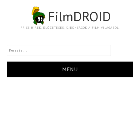
FilmDROID
FRISS HÍREK, ELŐZETESEK, ÚJDONSÁGOK A FILM VILÁGÁBÓL.
MENU
HÍR
TRAILER
KRITIKA
BOXOFFICE