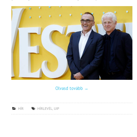
Olvasd tovább
→
HÍR
HÍRLEVÉL
,
UIP