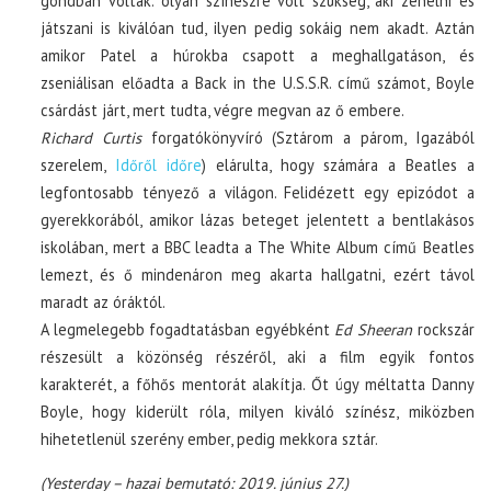
gondban voltak: olyan színészre volt szükség, aki zenélni és
játszani is kiválóan tud, ilyen pedig sokáig nem akadt. Aztán
amikor Patel a húrokba csapott a meghallgatáson, és
zseniálisan előadta a Back in the U.S.S.R. című számot, Boyle
csárdást járt, mert tudta, végre megvan az ő embere.
Richard Curtis
forgatókönyvíró (Sztárom a párom, Igazából
szerelem,
Időről időre
) elárulta, hogy számára a Beatles a
legfontosabb tényező a világon. Felidézett egy epizódot a
gyerekkorából, amikor lázas beteget jelentett a bentlakásos
iskolában, mert a BBC leadta a The White Album című Beatles
lemezt, és ő mindenáron meg akarta hallgatni, ezért távol
maradt az óráktól.
A legmelegebb fogadtatásban egyébként
Ed Sheeran
rockszár
részesült a közönség részéről, aki a film egyik fontos
karakterét, a főhős mentorát alakítja. Őt úgy méltatta Danny
Boyle, hogy kiderült róla, milyen kiváló színész, miközben
hihetetlenül szerény ember, pedig mekkora sztár.
(Yesterday – hazai bemutató: 2019. június 27.)