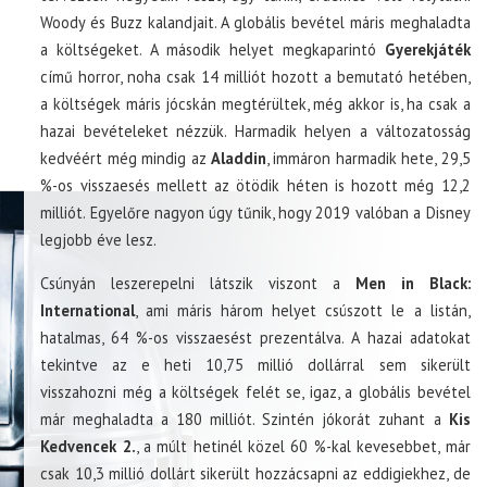
Woody és Buzz kalandjait. A globális bevétel máris meghaladta
a költségeket. A második helyet megkaparintó
Gyerekjáték
című horror, noha csak 14 milliót hozott a bemutató hetében,
a költségek máris jócskán megtérültek, még akkor is, ha csak a
hazai bevételeket nézzük. Harmadik helyen a változatosság
kedvéért még mindig az
Aladdin
, immáron harmadik hete, 29,5
%-os visszaesés mellett az ötödik héten is hozott még 12,2
milliót. Egyelőre nagyon úgy tűnik, hogy 2019 valóban a Disney
legjobb éve lesz.
Csúnyán leszerepelni látszik viszont a
Men in Black:
International
, ami máris három helyet csúszott le a listán,
hatalmas, 64 %-os visszaesést prezentálva. A hazai adatokat
tekintve az e heti 10,75 millió dollárral sem sikerült
visszahozni még a költségek felét se, igaz, a globális bevétel
már meghaladta a 180 milliót. Szintén jókorát zuhant a
Kis
Kedvencek 2.
, a múlt hetinél közel 60 %-kal kevesebbet, már
csak 10,3 millió dollárt sikerült hozzácsapni az eddigiekhez, de