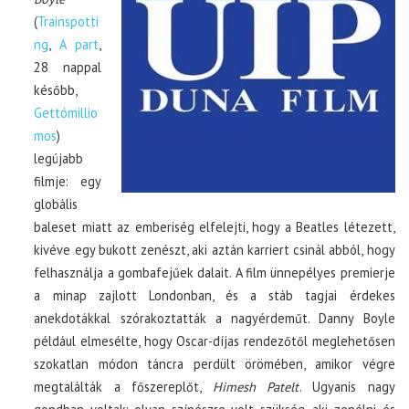
(
Trainspotti
ng
,
A part
,
28 nappal
később,
Gettómillio
mos
)
legújabb
filmje: egy
globális
baleset miatt az emberiség elfelejti, hogy a Beatles létezett,
kivéve egy bukott zenészt, aki aztán karriert csinál abból, hogy
felhasználja a gombafejűek dalait. A film ünnepélyes premierje
a minap zajlott Londonban, és a stáb tagjai érdekes
anekdotákkal szórakoztatták a nagyérdeműt. Danny Boyle
például elmesélte, hogy Oscar-díjas rendezőtől meglehetősen
szokatlan módon táncra perdült örömében, amikor végre
megtalálták a főszereplőt,
Himesh Patelt
. Ugyanis nagy