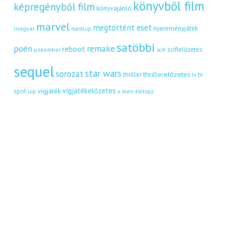
könyvből film
képregényből film
könyvajánló
marvel
megtörtént eset
nyereményjáték
magyar
mashup
satöbbi
remake
poén
reboot
scifielőzetes
pókember
scifi
sequel
star wars
sorozat
thrillerelőzetes
thriller
tv
tv
vígjátékelőzetes
vígjáték
spot
uip
x men
életrajz