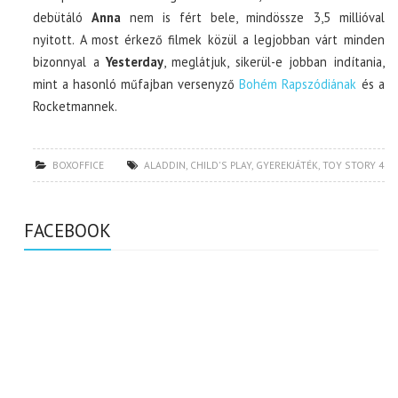
debütáló
Anna
nem is fért bele, mindössze 3,5 millióval
nyitott. A most érkező filmek közül a legjobban várt minden
bizonnyal a
Yesterday
, meglátjuk, sikerül-e jobban indítania,
mint a hasonló műfajban versenyző
Bohém Rapszódiának
és a
Rocketmannek.
BOXOFFICE
ALADDIN
,
CHILD'S PLAY
,
GYEREKJÁTÉK
,
TOY STORY 4
FACEBOOK