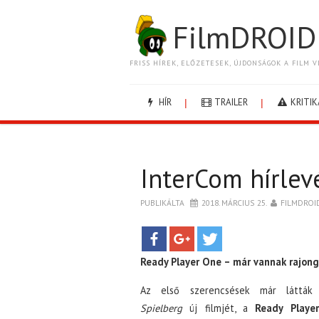
FilmDROID
FRISS HÍREK, ELŐZETESEK, ÚJDONSÁGOK A FILM V
HÍR
TRAILER
KRITIK
InterCom hírlev
PUBLIKÁLTA
2018. MÁRCIUS 25.
FILMDROI
Ready Player One – már vannak rajon
Az első szerencsések már láttá
Spielberg
új filmjét, a
Ready Playe