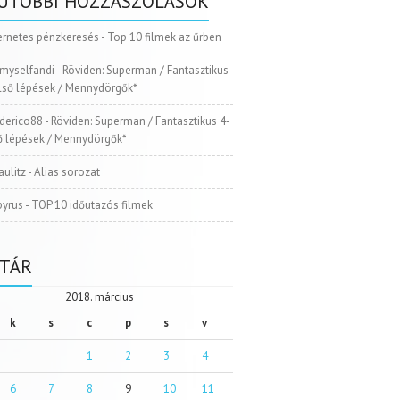
UTÓBBI HOZZÁSZÓLÁSOK
ernetes pénzkeresés
-
Top 10 filmek az űrben
myselfandi
-
Röviden: Superman / Fantasztikus
Első lépések / Mennydörgők*
ederico88
-
Röviden: Superman / Fantasztikus 4-
ső lépések / Mennydörgők*
aulitz
-
Alias sorozat
pyrus
-
TOP 10 időutazós filmek
TÁR
2018. március
k
s
c
p
s
v
1
2
3
4
6
7
8
9
10
11