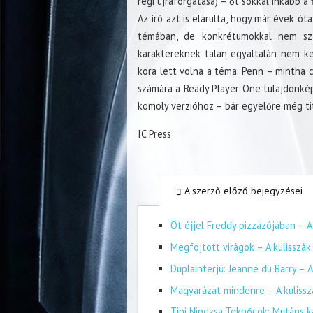
régi újraforgatása) – őt sokkal inkább a 
Az író azt is elárulta, hogy már évek ót
témában, de konkrétumokkal nem szí
karaktereknek talán egyáltalán nem kel
kora lett volna a téma. Penn – mintha 
számára a Ready Player One tulajdonkép
komoly verzióhoz – bár egyelőre még ti
IC Press
A szerző előző bejegyzései
Öt éjjel Freddy pizzázójában – A
Megfojtott virágok – A kulisszá
Duplainterjú: Jeanne du Barry – 
Magyarázat mindenre – A kuliss
Tini Nindzsa Teknőcök: Mutáns k