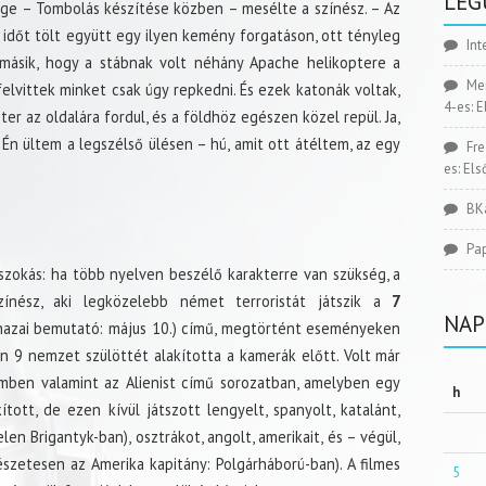
LEG
ge – Tombolás készítése közben – mesélte a színész. – Az
 időt tölt együtt egy ilyen kemény forgatáson, ott tényleg
Int
másik, hogy a stábnak volt néhány Apache helikoptere a
Me
elvittek minket csak úgy repkedni. És ezek katonák voltak,
4-es: 
ter az oldalára fordul, és a földhöz egészen közel repül. Ja,
 Én ültem a legszélső ülésen – hú, amit ott átéltem, az egy
Fr
es: El
BK
Pa
szokás: ha több nyelven beszélő karakterre van szükség, a
színész, aki legközelebb német terroristát játszik a
7
NAP
hazai bemutató: május 10.) című, megtörtént eseményeken
en 9 nemzet szülöttét alakította a kamerák előtt. Volt már
lmben valamint az Alienist című sorozatban, amelyben egy
h
ított, de ezen kívül játszott lengyelt, spanyolt, katalánt,
en Brigantyk-ban), osztrákot, angolt, amerikait, és – végül,
szetesen az Amerika kapitány: Polgárháború-ban). A filmes
5