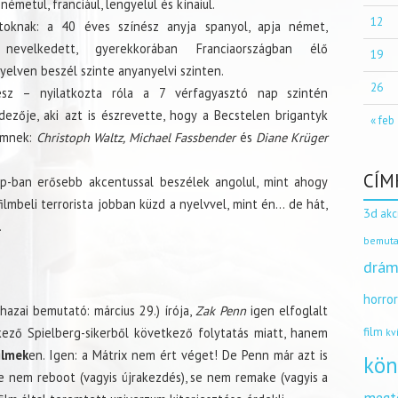
németül, franciául, lengyelül és kínaiul.
12
toknak: a 40 éves színész anyja spanyol, apja német,
 nevelkedett, gyerekkorában Franciaországban élő
19
nyelven beszél szinte anyanyelvi szinten.
26
nész – nyilatkozta róla a 7 vérfagyasztó nap szintén
ndezője, aki azt is észrevette, hogy a Becstelen brigantyk
« feb
ilmnek:
Christoph Waltz, Michael Fassbender
és
Diane Krüger
CÍM
ap-ban erősebb akcentussal beszélek angolul, mint ahogy
 filmbeli terrorista jobban küzd a nyelvvel, mint én… de hát,
3d
akc
.
bemuta
drám
horro
hazai bemutató: március 29.) írója,
Zak Penn
igen elfoglalt
film
ező Spielberg-sikerből következő folytatás miatt, hanem
kv
ilmek
en. Igen: a Mátrix nem ért véget! De Penn már azt is
kön
 se nem reboot (vagyis újrakezdés), se nem remake (vagyis a