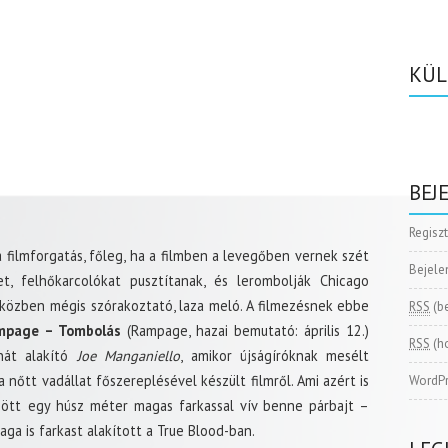
KÜL
BEJ
Regisz
 filmforgatás, főleg, ha a filmben a levegőben vernek szét
Bejele
et, felhőkarcolókat pusztítanak, és lerombolják Chicago
y közben mégis szórakoztató, laza meló. A filmezésnek ebbe
RSS
(b
mpage – Tombolás
(Rampage, hazai bemutató: április 12.)
RSS
(h
nát alakító
Joe Manganiello
, amikor újságíróknak mesélt
őtt vadállat főszereplésével készült filmről. Ami azért is
WordPr
zött egy húsz méter magas farkassal vív benne párbajt –
ga is farkast alakított a True Blood-ban.