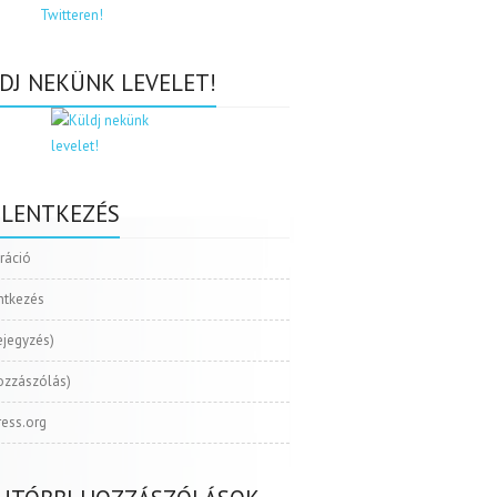
DJ NEKÜNK LEVELET!
ELENTKEZÉS
tráció
ntkezés
ejegyzés)
ozzászólás)
ess.org