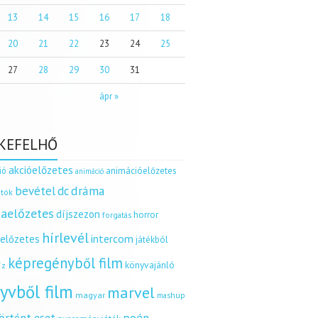
13
14
15
16
17
18
20
21
22
23
24
25
27
28
29
30
31
ápr »
KEFELHŐ
akcióelőzetes
ió
animációelőzetes
animáció
dráma
bevétel
dc
tók
aelőzetes
díjszezon
horror
forgatás
hírlevél
intercom
relőzetes
játékból
képregényből film
könyvajánló
íz
yvből film
marvel
magyar
mashup