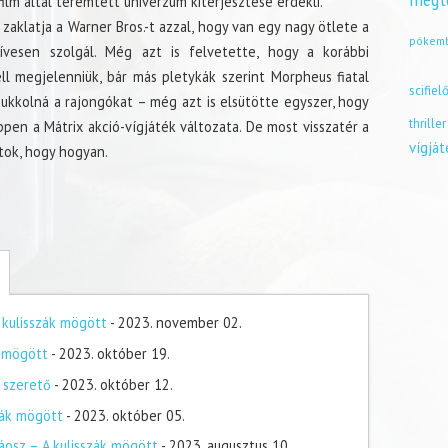
megt
film által teremtett univerzum kiterjesztése érdekli.
a zaklatja a Warner Bros.-t azzal, hogy van egy nagy ötlete a
pókem
vesen szolgál. Még azt is felvetette, hogy a korábbi
l megjelenniük, bár más pletykák szerint Morpheus fiatal
scifiel
cukkolná a rajongókat – még azt is elsütötte egyszer, hogy
thriller
pen a Mátrix akció-vígjáték változata. De most visszatér a
vígjá
tok, hogy hogyan.
 kulisszák mögött
- 2023. november 02.
k mögött
- 2023. október 19.
A szerető
- 2023. október 12.
zák mögött
- 2023. október 05.
áosz – A kulisszák mögött
- 2023. augusztus 10.