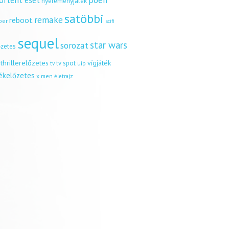
örtént eset
poén
nyereményjáték
satöbbi
remake
reboot
ber
scifi
sequel
star wars
sorozat
őzetes
thrillerelőzetes
vígjáték
tv spot
uip
tv
tékelőzetes
x men
életrajz