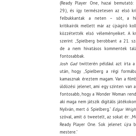
(Ready Player One, hazai bemutató: 
29.), és így természetesen az első kri
felbukkantak a neten – sőt, a hi
kritikaírók mellett már az újságíró kol
közzétették első véleményeiket. A kr
szerint „Spielberg berobbant a 21. sz
de a nem hivatásos kommentek ta
fontosabbak.
Josh Gad
twitterén például azt írta a
után, hogy „Spielberg a régi formába
kamasznak éreztem magam. Van a film
üldözési jelenet, ami egy szinten van a
fontosabb, hogy a Wonder Woman rend
aki maga nem játszik digitális játékokon
Nyilván, mert ő Spielberg.”
Edgar Wrigh
szóval, amit ő tweetelt, az sokat ér: 
Ready Player One. Sok jelenet újra b
mestere.”