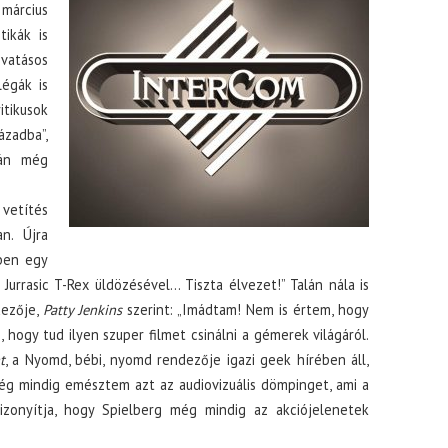
március
tikák is
vatásos
légák is
itikusok
ázadba”,
lán még
 vetítés
n. Újra
ben egy
 Jurrasic T-Rex üldözésével… Tiszta élvezet!” Talán nála is
ezője,
Patty Jenkins
szerint: „Imádtam! Nem is értem, hogy
, hogy tud ilyen szuper filmet csinálni a gémerek világáról.
t
, a Nyomd, bébi, nyomd rendezője igazi geek hírében áll,
„Még mindig emésztem azt az audiovizuális dömpinget, ami a
izonyítja, hogy Spielberg még mindig az akciójelenetek