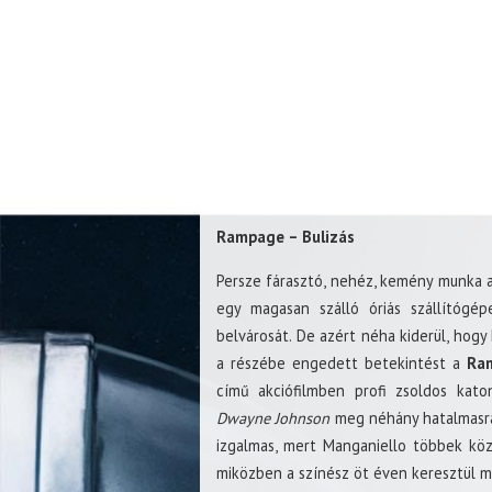
Rampage – Bulizás
Persze fárasztó, nehéz, kemény munka a
egy magasan szálló óriás szállítógép
belvárosát. De azért néha kiderül, hog
a részébe engedett betekintést a
Ra
című akciófilmben profi zsoldos kato
Dwayne Johnson
meg néhány hatalmasra n
izgalmas, mert Manganiello többek kö
miközben a színész öt éven keresztül ma