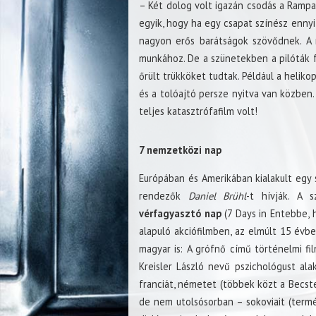
– Két dolog volt igazán csodás a Rampa
egyik, hogy ha egy csapat színész ennyi
nagyon erős barátságok szövődnek. A 
munkához. De a szünetekben a pilóták f
őrült trükköket tudtak. Például a helikop
és a tolóajtó persze nyitva van közben.
teljes katasztrófafilm volt!
7 nemzetközi nap
Európában és Amerikában kialakult egy 
rendezők
Daniel Brühl
-t hívják. A 
vérfagyasztó nap
(7 Days in Entebbe, 
alapuló akciófilmben, az elmúlt 15 évb
magyar is: A grófnő című történelmi fi
Kreisler László nevű pszichológust alak
franciát, németet (többek közt a Becstel
de nem utolsósorban – sokoviait (termé