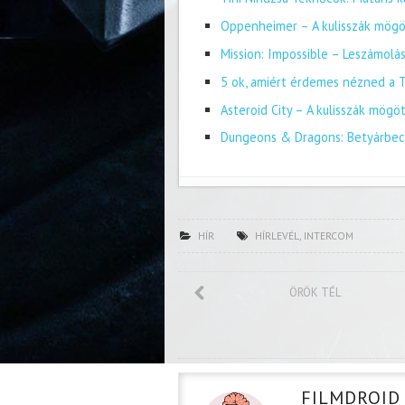
Oppenheimer – A kulisszák mögö
Mission: Impossible – Leszámolás
5 ok, amiért érdemes nézned a T
Asteroid City – A kulisszák mögö
Dungeons & Dragons: Betyárbecs
HÍR
HÍRLEVÉL
,
INTERCOM
ÖRÖK TÉL
FILMDROID