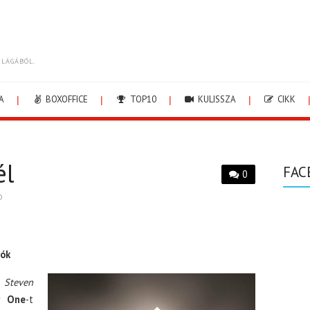
ILÁGÁBÓL.
A
BOXOFFICE
TOP10
KULISSZA
CIKK
él
FAC
0
D
gók
k
Steven
r One
-t