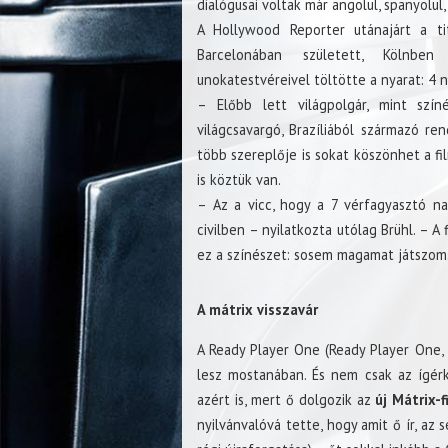
dialógusai voltak már angolul, spanyolul, 
A Hollywood Reporter utánajárt a ti
Barcelonában született, Kölnben
unokatestvéreivel töltötte a nyarat: 4 
– Előbb lett világpolgár, mint szí
világcsavargó, Brazíliából származó re
több szereplője is sokat köszönhet a f
is köztük van.
– Az a vicc, hogy a 7 vérfagyasztó n
civilben – nyilatkozta utólag Brühl. – A
ez a színészet: sosem magamat játszom
A mátrix visszavár
A Ready Player One (Ready Player One, 
lesz mostanában. És nem csak az ígérk
azért is, mert ő dolgozik az
új Mátrix-f
nyilvánvalóvá tette, hogy amit ő ír, az