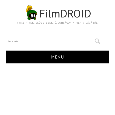
FilmDROID
FRISS HÍREK, ELŐZETESEK, ÚJDONSÁGOK A FILM VILÁGÁBÓL.
MENU
HÍR
TRAILER
KRITIKA
BOXOFFICE