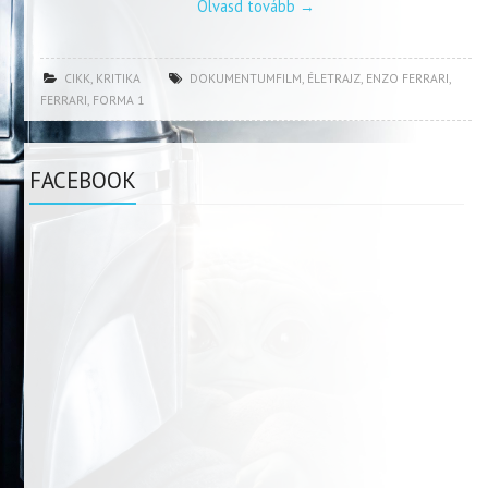
Olvasd tovább
→
CIKK
,
KRITIKA
DOKUMENTUMFILM
,
ÉLETRAJZ
,
ENZO FERRARI
,
FERRARI
,
FORMA 1
FACEBOOK