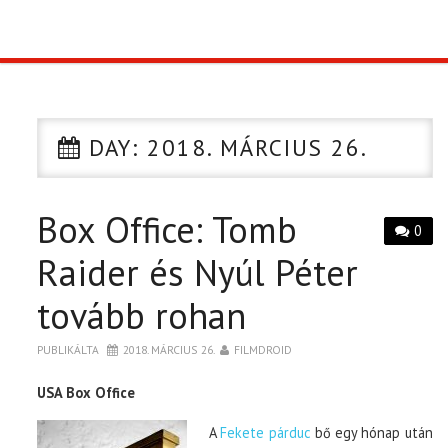
TOP10
KULISSZA
DAY:
2018. MÁRCIUS 26.
CIKK
Box Office: Tomb
PÓLÓ RENDELÉS
0
Raider és Nyúl Péter
tovább rohan
PUBLIKÁLTA
2018. MÁRCIUS 26.
FILMDROID
USA Box Office
A
Fekete párduc
bő egy hónap után