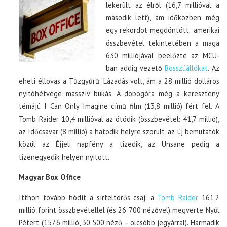
lekerült az élről (16,7 millióval a
második lett), ám időközben még
egy rekordot megdöntött: amerikai
összbevétel tekintetében a maga
630 milliójával beelőzte az MCU-
ban addig vezető
Bosszúállókat
. Az
eheti éllovas a Tűzgyűrű: Lázadás volt, ám a 28 millió dolláros
nyitóhétvége masszív bukás. A dobogóra még a keresztény
témájú I Can Only Imagine című film (13,8 millió) fért fel. A
Tomb Raider 10,4 millióval az ötödik (összbevétel: 41,7 millió),
az Időcsavar (8 millió) a hatodik helyre szorult, az új bemutatók
közül az Éjjeli napfény a tizedik, az Unsane pedig a
tizenegyedik helyen nyitott.
Magyar Box Office
Itthon tovább hódít a sírfeltörős csaj: a
Tomb Raider
161,2
millió forint összbevétellel (és 26 700 nézővel) megverte Nyúl
Pétert (157,6 millió, 30 500 néző – olcsóbb jegyárral). Harmadik