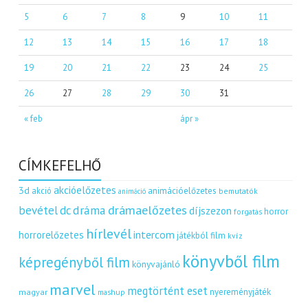
5
6
7
8
9
10
11
12
13
14
15
16
17
18
19
20
21
22
23
24
25
26
27
28
29
30
31
« feb
ápr »
CÍMKEFELHŐ
akcióelőzetes
3d
akció
animációelőzetes
bemutatók
animáció
dráma
drámaelőzetes
bevétel
dc
díjszezon
horror
forgatás
hírlevél
intercom
horrorelőzetes
játékból film
kvíz
könyvből film
képregényből film
könyvajánló
marvel
megtörtént eset
nyereményjáték
magyar
mashup