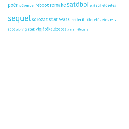
satöbbi
remake
poén
reboot
scifielőzetes
pókember
scifi
sequel
star wars
sorozat
thrillerelőzetes
thriller
tv
tv
vígjátékelőzetes
vígjáték
spot
uip
x men
életrajz