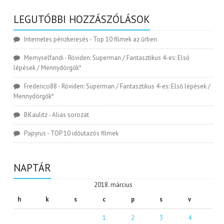
LEGUTÓBBI HOZZÁSZÓLÁSOK
Internetes pénzkeresés
-
Top 10 filmek az űrben
Memyselfandi
-
Röviden: Superman / Fantasztikus 4-es: Első
lépések / Mennydörgők*
Frederico88
-
Röviden: Superman / Fantasztikus 4-es: Első lépések /
Mennydörgők*
BKaulitz
-
Alias sorozat
Papyrus
-
TOP 10 időutazós filmek
NAPTÁR
2018. március
h
k
s
c
p
s
v
1
2
3
4