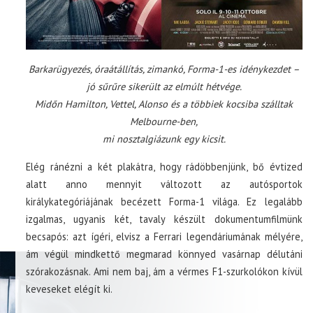
Barkarügyezés, óraátállítás, zimankó, Forma-1-es idénykezdet –
jó sűrűre sikerült az elmúlt hétvége.
Midőn Hamilton, Vettel, Alonso és a többiek kocsiba szálltak
Melbourne-ben,
mi nosztalgiázunk egy kicsit.
Elég ránézni a két plakátra, hogy rádöbbenjünk, bő évtized
alatt anno mennyit változott az autósportok
királykategóriájának becézett Forma-1 világa. Ez legalább
izgalmas, ugyanis két, tavaly készült dokumentumfilmünk
becsapós: azt ígéri, elvisz a Ferrari legendáriumának mélyére,
ám végül mindkettő megmarad könnyed vasárnap délutáni
szórakozásnak. Ami nem baj, ám a vérmes F1-szurkolókon kívül
keveseket elégít ki.