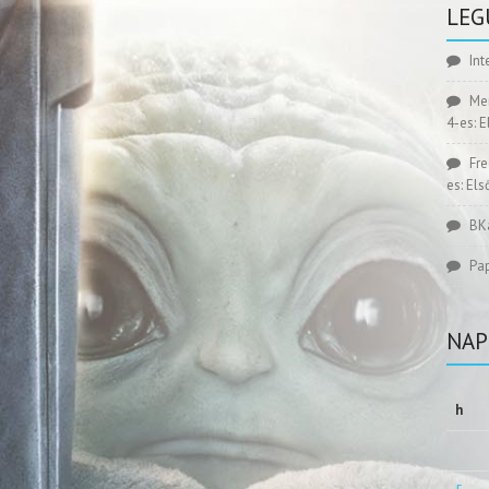
LEG
Int
Me
4-es: 
Fr
es: El
BK
Pa
NAP
h