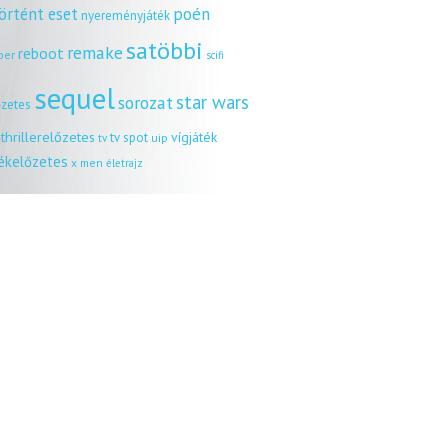
örtént eset
poén
nyereményjáték
satöbbi
remake
reboot
ber
scifi
sequel
star wars
sorozat
őzetes
thrillerelőzetes
vígjáték
tv spot
uip
tv
tékelőzetes
x men
életrajz