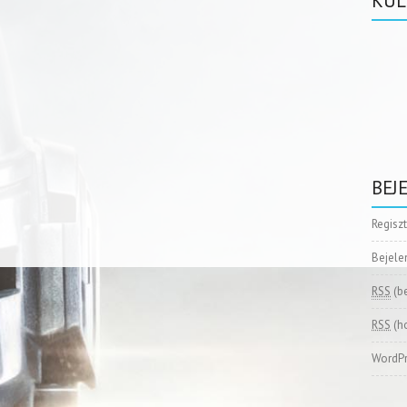
KÜL
BEJ
Regisz
Bejele
RSS
(b
RSS
(h
WordPr