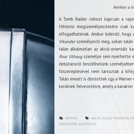
Amikor a me
A Tomb Raider reboot kapcsán a rajon
főhősnő megszemélyesítésére csak ka
elfogadhatónak. Amikor kiderült, hogy 
Vikander
személyesíti meg, sokan talán
talán alkalmatlan az akció-orientált ka
Roar Uthaug
személye sem nyerhette el
debütánsról beszélhetünk személyében.
főszereplésével nem tartoztak a kife
Talán emiatt is döntöttek úgy a Warner-
kerülnek felvezetésre, amely a karakter
KRITIKA
AKCIÓ
,
ALICIA VIKANDER
,
K
VIDEÓJÁTÉK ADAPTÁCIÓ