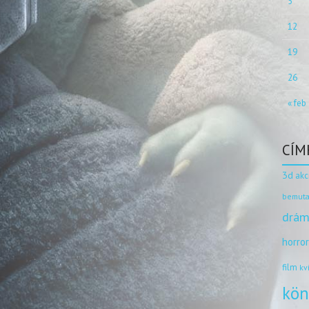
5
12
19
26
« feb
CÍM
3d
akc
bemuta
drám
horro
film
kv
kön