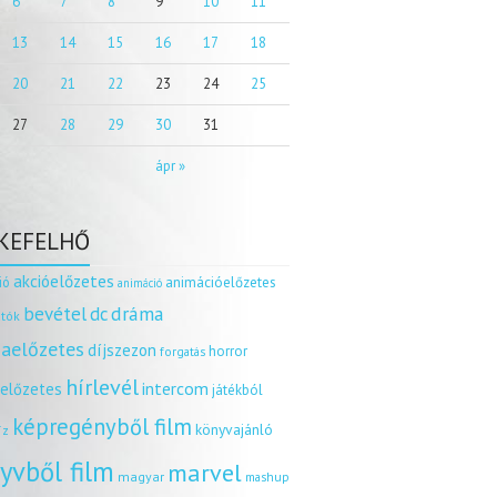
6
7
8
9
10
11
13
14
15
16
17
18
20
21
22
23
24
25
27
28
29
30
31
ápr »
KEFELHŐ
akcióelőzetes
ió
animációelőzetes
animáció
dráma
bevétel
dc
tók
aelőzetes
díjszezon
horror
forgatás
hírlevél
intercom
relőzetes
játékból
képregényből film
könyvajánló
íz
yvből film
marvel
magyar
mashup