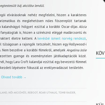
gtestesült báj akcióba lendül.
gói elvárásoknak nehéz megfelelni, hiszen a karakteres
rizmatikus és meglehetősen nőies főszereplőt tartanak
a kalandvágyó hölgyet ezúttal a korábbi Oscar-díjas
Alicia
 fanyalogtak is, hiszen a színésznő eléggé madárcsontú és
raktert életre kelteni. A
kevésbé ismert norvég rendező
,
 túlságosan a rajongók tetszését, hiszen egy Hollywood-i
 Nem beszélve a korábbi filmekről, amelyek
Angelina Jolie
KÖV
jezetten gyenge és eseménytelen játékadaptációk közé.
nél, hogy Lara Croft kalandjai ezúttal egy bevezető filmmel
 kezdeti lépéseire fókuszál az ereklyevadászat területén.
Olvasd tovább
→
ALAND
,
NŐI AKCIÓHŐS
,
REBOOT
,
ROAR UTHAUG
,
TOMB RAIDER
,