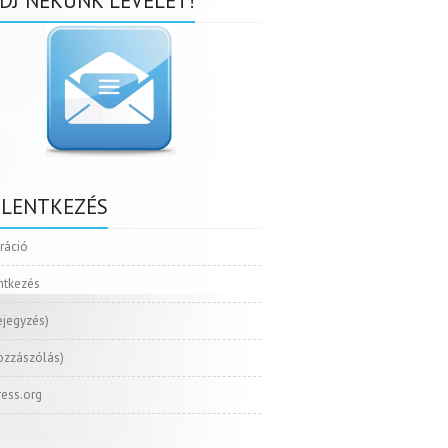
DJ NEKÜNK LEVELET!
ELENTKEZÉS
tráció
ntkezés
ejegyzés)
ozzászólás)
ess.org