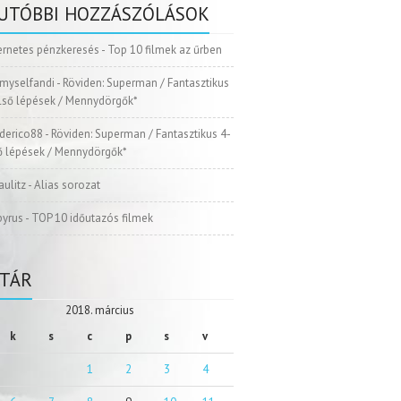
UTÓBBI HOZZÁSZÓLÁSOK
ernetes pénzkeresés
-
Top 10 filmek az űrben
myselfandi
-
Röviden: Superman / Fantasztikus
Első lépések / Mennydörgők*
ederico88
-
Röviden: Superman / Fantasztikus 4-
ső lépések / Mennydörgők*
aulitz
-
Alias sorozat
pyrus
-
TOP 10 időutazós filmek
TÁR
2018. március
k
s
c
p
s
v
1
2
3
4