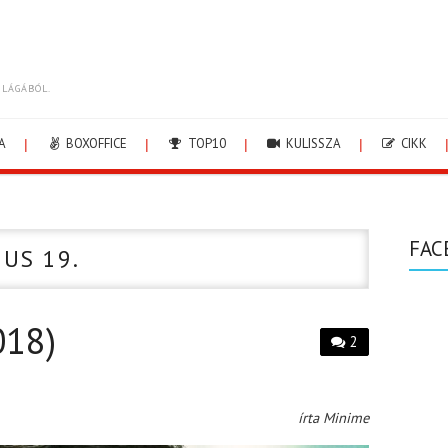
ILÁGÁBÓL.
A
BOXOFFICE
TOP10
KULISSZA
CIKK
FAC
IUS 19.
018)
2
írta Minime