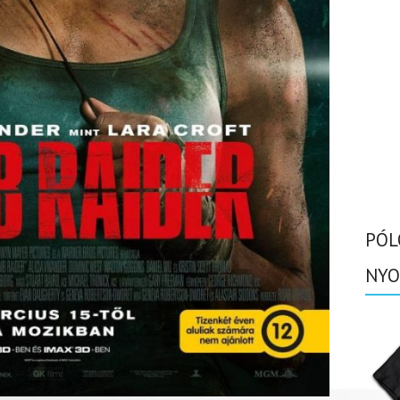
PÓL
NYO