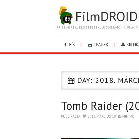
FilmDROID
FRISS HÍREK, ELŐZETESEK, ÚJDONSÁGOK A FILM V
HÍR
TRAILER
KRITIK
DAY:
2018. MÁRC
Tomb Raider (2
PUBLIKÁLTA
2018. MÁRCIUS 19.
MINIME