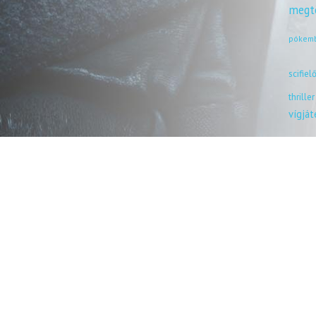
megt
pókem
scifiel
thriller
vígjá