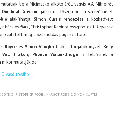
utatják be a Micimackó alkotójáról, vagyis A.A. Milne-ről
.
Domhnall Gleeson
játssza a főszerepet, a szerző nejét
bie
alakíthatja.
Simon Curtis
rendezése a közkedvelt
 íróra és fiára, Christopher Robinra összpontosít. A gyerek
ján született meg a Százholdas pagony ötlete.
el Boyce
és
Simon Vaughn
írták a forgatókönyvet.
Kelly
 Will Tilston, Phoebe Waller-Bridge
is feltűnnek a
n mikor mutatják be.
Olvasd tovább
→
DBYE CHRISTOPHER ROBIN
,
MARGOT ROBBIE
,
SIMON CURTIS