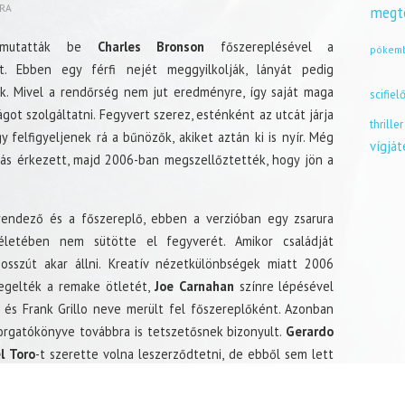
RA
megt
 mutatták be
Charles Bronson
főszereplésével a
pókem
t. Ebben egy férfi nejét meggyilkolják, lányát pedig
k. Mivel a rendőrség nem jut eredményre, így saját maga
scifiel
ágot szolgáltatni. Fegyvert szerez, esténként az utcát járja
thriller
gy felfigyeljenek rá a bűnözők, akiket aztán ki is nyír. Még
vígjá
tás érkezett, majd 2006-ban megszellőztették, hogy jön a
endező és a főszereplő, ebben a verzióban egy zsarura
 életében nem sütötte el fegyverét. Amikor családját
sszút akar állni. Kreatív nézetkülönbségek miatt 2006
 jegelték a remake ötletét,
Joe Carnahan
színre lépésével
és Frank Grillo neve merült fel főszereplőként. Azonban
orgatókönyve továbbra is tetszetősnek bizonyult.
Gerardo
l Toro
-t szerette volna leszerződtetni, de ebből sem lett