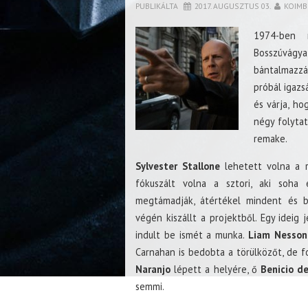
PUBLIKÁLTA
2017. AUGUSZTUS 03.
KOIMB
1974-ben
Bosszúvágya
bántalmazzá
próbál igazs
és várja, ho
négy folyta
remake.
Sylvester Stallone
lehetett volna a r
fókuszált volna a sztori, aki soha
megtámadják, átértékel mindent és bo
végén kiszállt a projektből. Egy ideig
indult be ismét a munka.
Liam Nesson
Carnahan is bedobta a törülközőt, de f
Naranjo
lépett a helyére, ő
Benicio de
semmi.