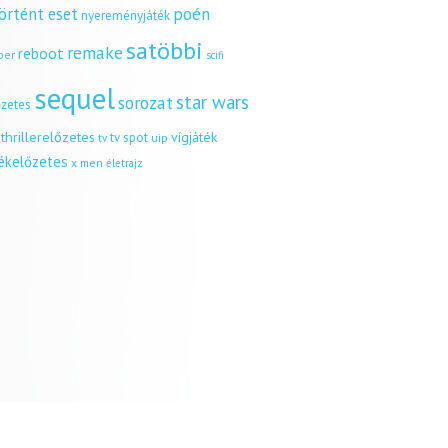
örtént eset
poén
nyereményjáték
satöbbi
remake
reboot
ber
scifi
sequel
star wars
sorozat
őzetes
thrillerelőzetes
vígjáték
tv spot
uip
tv
tékelőzetes
x men
életrajz