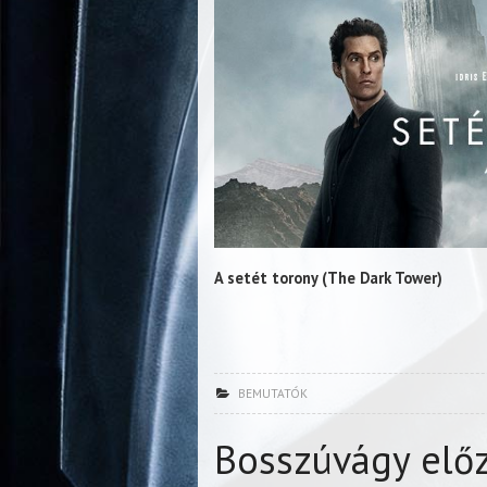
A setét torony (The Dark Tower)
BEMUTATÓK
Bosszúvágy elő