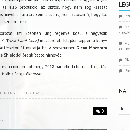
LEG
s az első produkció, az biztos, hogy nem fog kasszát
s mivel a kritikák sem dicsérik, nem valószínű, hogy túl
Int
et szedne össze.
Me
4-es: 
sorozat, ami Stephen King regényei közül a negyedik
et (Wizard and Glass)
mesélné el. Tulajdonképpen a könyv
Fr
áttérsztoriját mutatja be. A showrunner
Glenn Mazzarra
es: El
e Shield
del öregbítette hírnevét.
BK
 és ha minden jól megy, 2018-ban elindulhatna a forgatás.
Pa
n
írták a forgatókönyvet.
NAP
HEN KING
,
THE DARK TOWER
h
0
RA