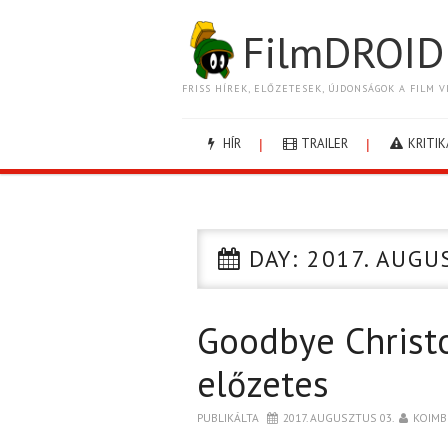
FilmDROID
FRISS HÍREK, ELŐZETESEK, ÚJDONSÁGOK A FILM V
HÍR
TRAILER
KRITIK
DAY:
2017. AUGU
Goodbye Christ
előzetes
PUBLIKÁLTA
2017. AUGUSZTUS 03.
KOIMB