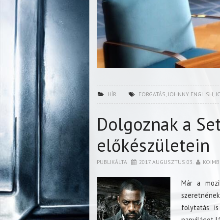
HÍR
FORGATÁS
,
JOHNNY ENGLISH
,
J
Dolgoznak a Set
előkészületein
PUBLIKÁLTA
2017. AUGUSZTUS 03.
KOIMB
Már a moz
szeretnének
folytatás i
napvilágot l