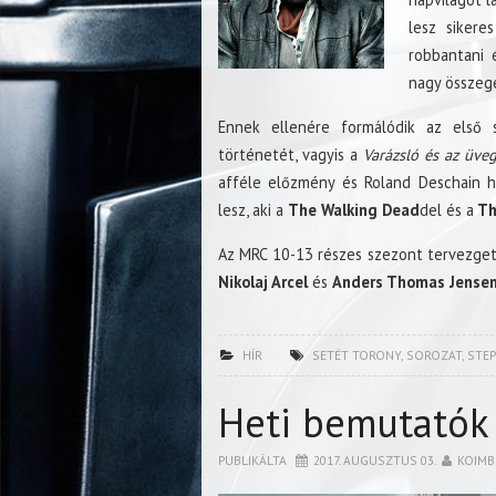
lesz sikere
robbantani é
nagy összeg
Ennek ellenére formálódik az első 
történetét, vagyis a
Varázsló és az üveg
afféle előzmény és Roland Deschain h
lesz, aki a
The Walking Dead
del és a
Th
Az MRC 10-13 részes szezont tervezget,
Nikolaj Arcel
és
Anders Thomas Jense
HÍR
SETÉT TORONY
,
SOROZAT
,
STEP
Heti bemutatók
PUBLIKÁLTA
2017. AUGUSZTUS 03.
KOIMB