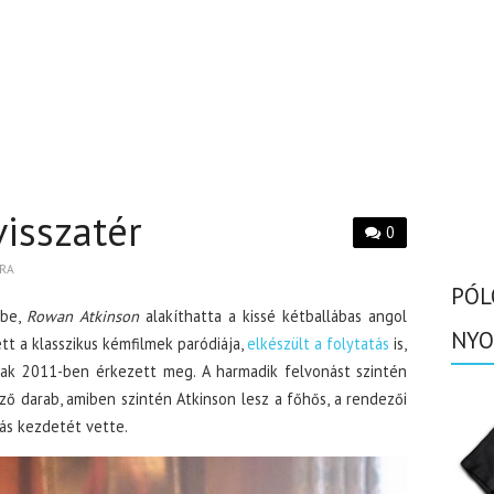
visszatér
0
RA
PÓL
 be,
Rowan Atkinson
alakíthatta a kissé kétballábas angol
NYO
tt a klasszikus kémfilmek paródiája,
elkészült a folytatás
is,
 csak 2011-ben érkezett meg. A harmadik felvonást szintén
ző darab, amiben szintén Atkinson lesz a főhős, a rendezői
tás kezdetét vette.