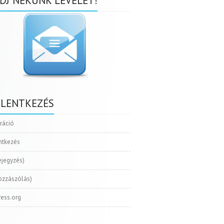
DJ NEKÜNK LEVELET!
ELENTKEZÉS
tráció
ntkezés
ejegyzés)
ozzászólás)
ess.org