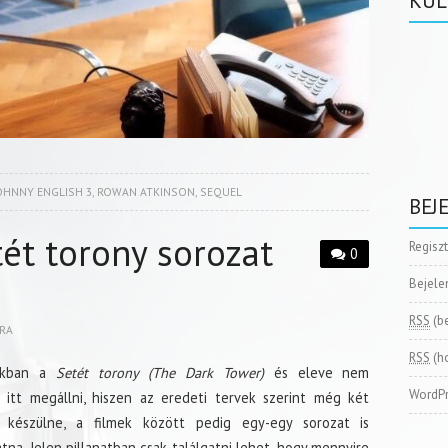
KÜL
OHNNY ENGLISH 3
,
ROWAN ATKINSON
,
SEQUEL
BEJ
ét torony sorozat
Regisz
0
Bejele
RSS
(b
RA
RSS
(h
ikban a
Setét torony (The Dark Tower)
és eleve nem
WordPr
 itt megállni, hiszen az eredeti tervek szerint még két
s készülne, a filmek között pedig egy-egy sorozat is
átna. Jelen pillanatban csak találgatni lehet, hogy mennyire