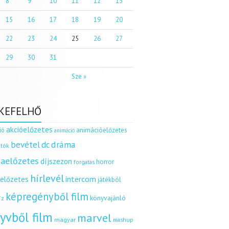
8
9
10
11
12
13
15
16
17
18
19
20
22
23
24
25
26
27
29
30
31
Sze »
KEFELHŐ
akcióelőzetes
ió
animációelőzetes
animáció
dráma
bevétel
dc
tók
aelőzetes
díjszezon
horror
forgatás
hírlevél
intercom
relőzetes
játékból
képregényből film
könyvajánló
íz
yvből film
marvel
magyar
mashup