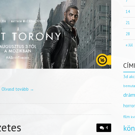
7
14
21
28
« Júl
CÍM
3d
akc
bemuta
Olvasd tovább
→
drám
horro
film
kv
zetes
kön
4