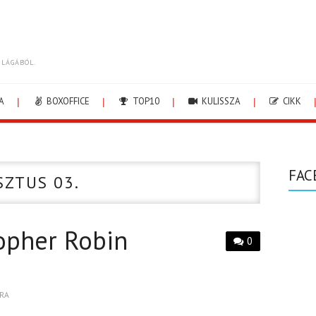
ILÁGÁBÓL.
A
BOXOFFICE
TOP10
KULISSZA
CIKK
FAC
SZTUS 03.
opher Robin
0
RA