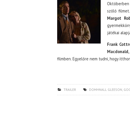
Októberben m
szóló filmet
Margot Rob
gyermekkönyv
játékai alap
Frank Cottr
Macdonald,
filmben. Egyelőre nem tudni, hogy ittho
TRAILER
DOMHNALL GLEESON
,
GOO