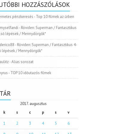
UTÓBBI HOZZÁSZÓLÁSOK
ernetes pénzkeresés
-
Top 10 filmek az űrben
myselfandi
-
Röviden: Superman / Fantasztikus
Első lépések / Mennydörgők*
ederico88
-
Röviden: Superman / Fantasztikus 4-
ső lépések / Mennydörgők*
aulitz
-
Alias sorozat
pyrus
-
TOP 10 időutazós filmek
TÁR
2017. augusztus
k
s
c
p
s
v
1
2
3
4
5
6