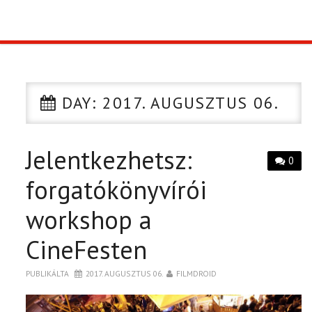
TOP10
KULISSZA
DAY:
2017. AUGUSZTUS 06.
CIKK
Jelentkezhetsz:
PÓLÓ RENDELÉS
0
forgatókönyvírói
workshop a
CineFesten
PUBLIKÁLTA
2017. AUGUSZTUS 06.
FILMDROID