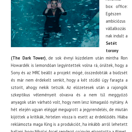
box office:
Egészen
ambiciózus
vállalkozás
nak indult a
Setét
torony
(The Dark Tower)
, de sok évnyi küzdelem után mintha Ron
Howardék is lemondóan legyintettek volna rá, örültek, hogy a
Sony és az MRC beállt a projekt mögé, összedobták a büdzsét
és már nem érdekelt senkit, hogy a két stúdió úgy faragta a
sztorit, ahogy nekik tetszik. Az előzetesek után a rajongók
szkeptikus véleményeit olvasva és a nem túl meggyőző
anyagok után várható volt, hogy nem lesz kimagasló nyitány. A
hét elején ugyan eléggé megugrott a jegyrendelés, de miután
kijöttek a kritikák, hirtelen vissza is esett az érdeklődés. Hiába
reklámozta maga King is a produkciót, ha inkább arról lehetett
hallani, hogy Nikolaj Arcel rendező csúnyán elrontotta a filmet.