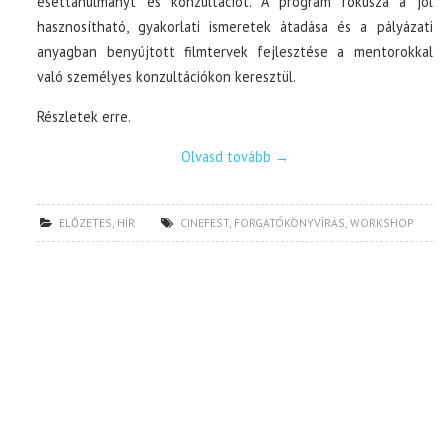
esettanulmányt és konzultációt. A program fókusza a jól
hasznosítható, gyakorlati ismeretek átadása és a pályázati
anyagban benyújtott filmtervek fejlesztése a mentorokkal
való személyes konzultációkon keresztül.
Részletek erre.
Olvasd tovább
→
ELŐZETES
,
HÍR
CINEFEST
,
FORGATÓKÖNYVÍRÁS
,
WORKSHOP