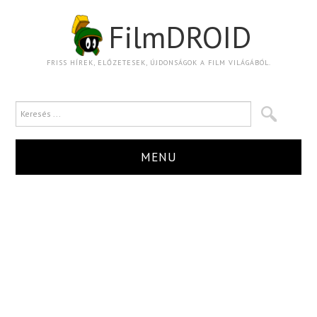
FilmDROID
FRISS HÍREK, ELŐZETESEK, ÚJDONSÁGOK A FILM VILÁGÁBÓL.
MENU
HÍR
TRAILER
KRITIKA
BOXOFFICE