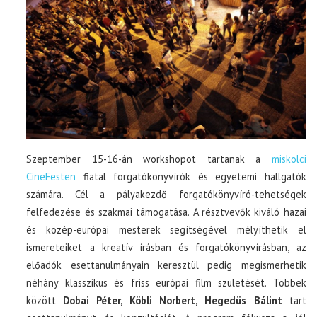
Szeptember 15-16-án workshopot tartanak a
miskolci
CineFesten
fiatal forgatókönyvírók és egyetemi hallgatók
számára. Cél a pályakezdő forgatókönyvíró-tehetségek
felfedezése és szakmai támogatása. A résztvevők kiváló hazai
és közép-európai mesterek segítségével mélyíthetik el
ismereteiket a kreatív írásban és forgatókönyvírásban, az
előadók esettanulmányain keresztül pedig megismerhetik
néhány klasszikus és friss európai film születését. Többek
között
Dobai Péter, Köbli Norbert, Hegedüs Bálint
tart