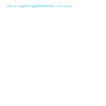
vígjátékelőzetes
vígjáték
spot
uip
x men
életrajz