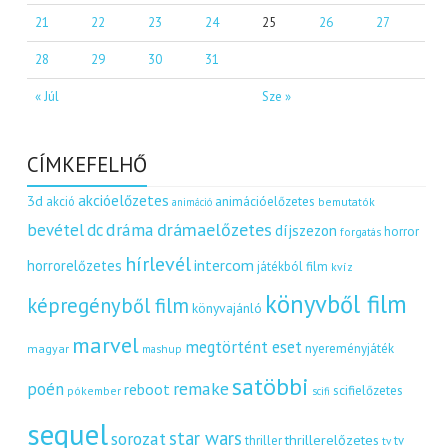
21
22
23
24
25
26
27
28
29
30
31
« Júl
Sze »
CÍMKEFELHŐ
akcióelőzetes
3d
akció
animációelőzetes
bemutatók
animáció
dráma
drámaelőzetes
bevétel
dc
díjszezon
horror
forgatás
hírlevél
intercom
horrorelőzetes
játékból film
kvíz
könyvből film
képregényből film
könyvajánló
marvel
megtörtént eset
nyereményjáték
magyar
mashup
satöbbi
remake
poén
reboot
scifielőzetes
pókember
scifi
sequel
star wars
sorozat
thrillerelőzetes
thriller
tv
tv