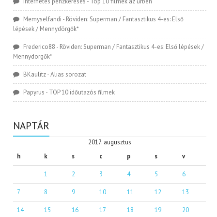
Internetes pénzkeresés
-
Top 10 filmek az űrben
Memyselfandi
-
Röviden: Superman / Fantasztikus 4-es: Első
lépések / Mennydörgők*
Frederico88
-
Röviden: Superman / Fantasztikus 4-es: Első lépések /
Mennydörgők*
BKaulitz
-
Alias sorozat
Papyrus
-
TOP 10 időutazós filmek
NAPTÁR
2017. augusztus
h
k
s
c
p
s
v
1
2
3
4
5
6
7
8
9
10
11
12
13
14
15
16
17
18
19
20