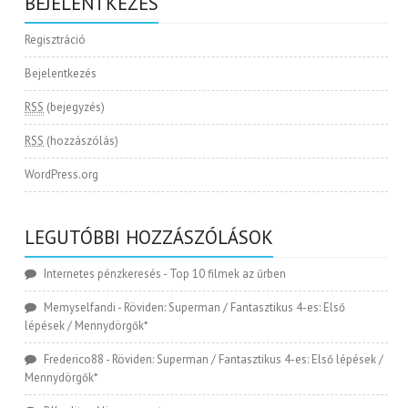
BEJELENTKEZÉS
Regisztráció
Bejelentkezés
RSS
(bejegyzés)
RSS
(hozzászólás)
WordPress.org
LEGUTÓBBI HOZZÁSZÓLÁSOK
Internetes pénzkeresés
-
Top 10 filmek az űrben
Memyselfandi
-
Röviden: Superman / Fantasztikus 4-es: Első
lépések / Mennydörgők*
Frederico88
-
Röviden: Superman / Fantasztikus 4-es: Első lépések /
Mennydörgők*