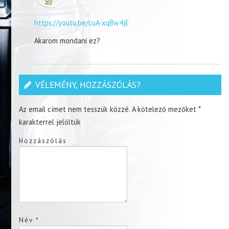
https://youtu.be/cuA-xqBw4jE
Akarom mondani ez?
VÉLEMÉNY, HOZZÁSZÓLÁS?
Az email címet nem tesszük közzé.
A kötelező mezőket
*
karakterrel jelöltük
Hozzászólás
Név
*