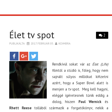
TOP10
KULISSZA
Élet tv spot
2
CIKK
PUBLIKÁLTA
2017. FEBRUÁR 05.
KOIMBRA
PÓLÓ RENDELÉS
Rendkívül sokat vár az
Élet (Life)
filmtől a stúdió is, főleg, hogy nem
sajnált súlyos milliókat kifizetni
azért, hogy a Super Bowl alatt is
menjen a tv spot. Meg kell hagyni,
eléggé ígéretesnek tűnik eddig a
dolog, hiszen
Paul Wernick
és
Rhett Reese
tollából származik a forgatókönyv, nekik a