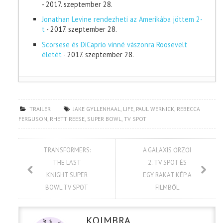
- 2017. szeptember 28.
Jonathan Levine rendezheti az Amerikába jöttem 2-
t
- 2017. szeptember 28.
Scorsese és DiCaprio vinné vászonra Roosevelt
életét
- 2017. szeptember 28.
TRAILER
JAKE GYLLENHAAL
,
LIFE
,
PAUL WERNICK
,
REBECCA
FERGUSON
,
RHETT REESE
,
SUPER BOWL
,
TV SPOT
TRANSFORMERS:
A GALAXIS ŐRZŐI
THE LAST
2. TV SPOT ÉS
KNIGHT SUPER
EGY RAKAT KÉP A
BOWL TV SPOT
FILMBŐL
KOIMBRA