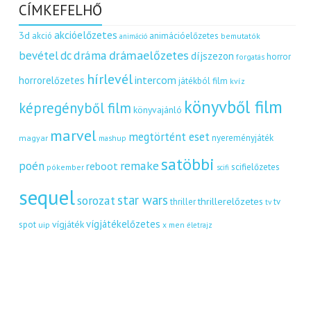
CÍMKEFELHŐ
akcióelőzetes
3d
akció
animációelőzetes
bemutatók
animáció
dráma
drámaelőzetes
bevétel
dc
díjszezon
horror
forgatás
hírlevél
intercom
horrorelőzetes
játékból film
kvíz
könyvből film
képregényből film
könyvajánló
marvel
megtörtént eset
nyereményjáték
magyar
mashup
satöbbi
remake
poén
reboot
scifielőzetes
pókember
scifi
sequel
star wars
sorozat
thrillerelőzetes
thriller
tv
tv
vígjátékelőzetes
vígjáték
spot
uip
x men
életrajz