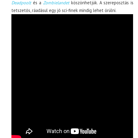
Deadpoolt
és a
Zombielandet
köszönhetjük. A szereposztás is
tetszetős, ráadásul egy jó sci-finek mindig lehet örülni.