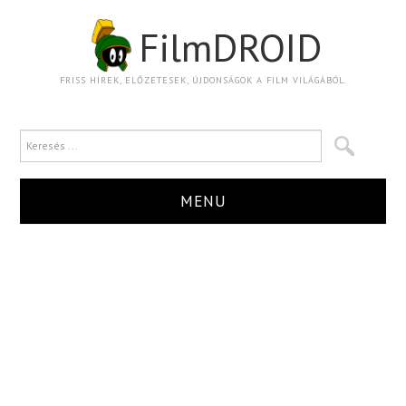
FilmDROID
FRISS HÍREK, ELŐZETESEK, ÚJDONSÁGOK A FILM VILÁGÁBÓL.
MENU
HÍR
TRAILER
KRITIKA
BOXOFFICE