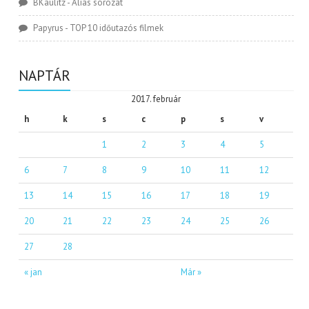
BKaulitz
-
Alias sorozat
Papyrus
-
TOP 10 időutazós filmek
NAPTÁR
2017. február
h
k
s
c
p
s
v
1
2
3
4
5
6
7
8
9
10
11
12
13
14
15
16
17
18
19
20
21
22
23
24
25
26
27
28
« jan
Már »