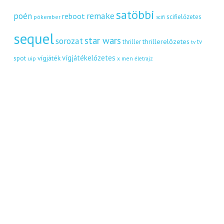
satöbbi
remake
poén
reboot
scifielőzetes
pókember
scifi
sequel
star wars
sorozat
thrillerelőzetes
thriller
tv
tv
vígjátékelőzetes
vígjáték
spot
uip
x men
életrajz