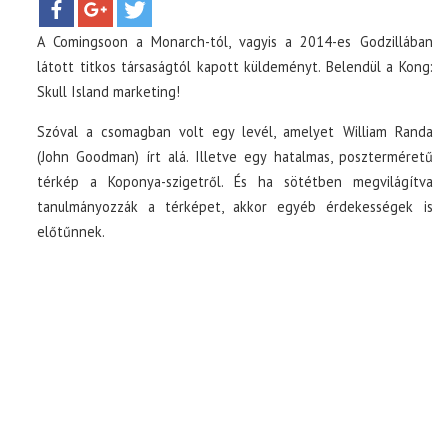
A Comingsoon a Monarch-tól, vagyis a 2014-es Godzillában
TOP10
látott titkos társaságtól kapott küldeményt. Belendül a Kong:
Skull Island marketing!
KULISSZA
Szóval a csomagban volt egy levél, amelyet William Randa
(John Goodman) írt alá. Illetve egy hatalmas, poszterméretű
CIKK
térkép a Koponya-szigetről. És ha sötétben megvilágítva
tanulmányozzák a térképet, akkor egyéb érdekességek is
PÓLÓ RENDELÉS
előtűnnek.