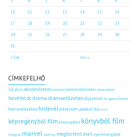
3
4
5
6
7
8
9
10
11
12
13
14
15
16
17
18
19
20
21
22
23
24
25
26
27
28
29
30
31
« Sze
nov »
CÍMKEFELHŐ
akcióelőzetes
3d
akció
animációelőzetes
bemutatók
animáció
dráma
drámaelőzetes
bevétel
dc
díjszezon
horror
forgatás
hírlevél
intercom
horrorelőzetes
játékból film
kvíz
könyvből film
képregényből film
könyvajánló
marvel
megtörtént eset
nyereményjáték
magyar
mashup