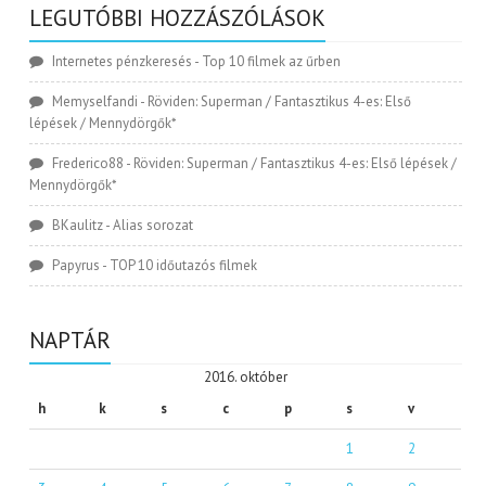
LEGUTÓBBI HOZZÁSZÓLÁSOK
Internetes pénzkeresés
-
Top 10 filmek az űrben
Memyselfandi
-
Röviden: Superman / Fantasztikus 4-es: Első
lépések / Mennydörgők*
Frederico88
-
Röviden: Superman / Fantasztikus 4-es: Első lépések /
Mennydörgők*
BKaulitz
-
Alias sorozat
Papyrus
-
TOP 10 időutazós filmek
NAPTÁR
2016. október
h
k
s
c
p
s
v
1
2