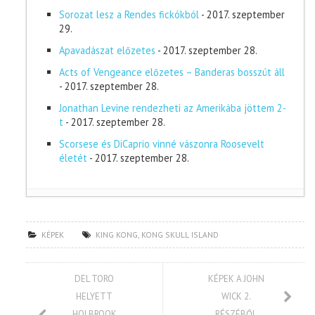
Sorozat lesz a Rendes fickókból
- 2017. szeptember
29.
Apavadászat előzetes
- 2017. szeptember 28.
Acts of Vengeance előzetes – Banderas bosszút áll
- 2017. szeptember 28.
Jonathan Levine rendezheti az Amerikába jöttem 2-
t
- 2017. szeptember 28.
Scorsese és DiCaprio vinné vászonra Roosevelt
életét
- 2017. szeptember 28.
KÉPEK
KING KONG
,
KONG SKULL ISLAND
DEL TORO
KÉPEK A JOHN
HELYETT
WICK 2.
HOLBROOK
RÉSZÉBŐL