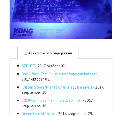
A szerző előző bejegyzései
SZÜNET
- 2017. október 02.
Box Office: Tom Cruise visszafogottan indított
-
2017. október 01.
Kristen Stewart lehet Charlie egyik angyala
- 2017.
szeptember 30.
2019-ben jön a Men in Black spin off
- 2017.
szeptember 30.
Never Here előzetes
- 2017. szeptember 29.