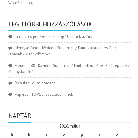
WordPress.org
LEGUTÓBBI HOZZÁSZÓLÁSOK
Internetes pénzkeresés
-
Top 10 filmek az űrben
Memyselfandi
-
Röviden: Superman / Fantasztikus 4-es: Első
lépések / Mennydörgők*
Frederico88
-
Röviden: Superman / Fantasztikus 4-es: Első lépések /
Mennydörgők*
BKaulitz
-
Alias sorozat
Papyrus
-
TOP 10 időutazós filmek
NAPTÁR
2016. május
h
k
s
c
p
s
v