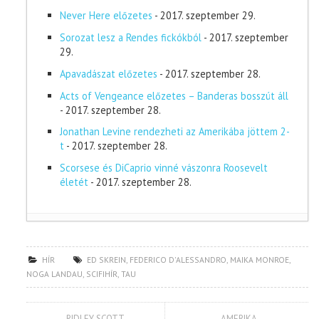
Never Here előzetes
- 2017. szeptember 29.
Sorozat lesz a Rendes fickókból
- 2017. szeptember
29.
Apavadászat előzetes
- 2017. szeptember 28.
Acts of Vengeance előzetes – Banderas bosszút áll
- 2017. szeptember 28.
Jonathan Levine rendezheti az Amerikába jöttem 2-
t
- 2017. szeptember 28.
Scorsese és DiCaprio vinné vászonra Roosevelt
életét
- 2017. szeptember 28.
HÍR
ED SKREIN
,
FEDERICO D'ALESSANDRO
,
MAIKA MONROE
,
NOGA LANDAU
,
SCIFIHÍR
,
TAU
RIDLEY SCOTT
AMERIKA