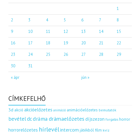
1
2
3
4
5
6
7
8
9
10
11
12
13
14
15
16
17
18
19
20
21
22
23
24
25
26
27
28
29
30
31
« ápr
jún »
CÍMKEFELHŐ
akcióelőzetes
3d
akció
animációelőzetes
bemutatók
animáció
dráma
drámaelőzetes
bevétel
dc
díjszezon
horror
forgatás
hírlevél
intercom
horrorelőzetes
játékból film
kvíz