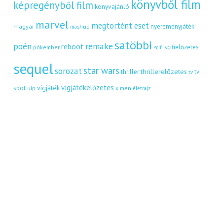
könyvből film
képregényből film
könyvajánló
marvel
megtörtént eset
nyereményjáték
magyar
mashup
satöbbi
remake
poén
reboot
scifielőzetes
pókember
scifi
sequel
star wars
sorozat
thrillerelőzetes
thriller
tv
tv
vígjátékelőzetes
vígjáték
spot
uip
x men
életrajz