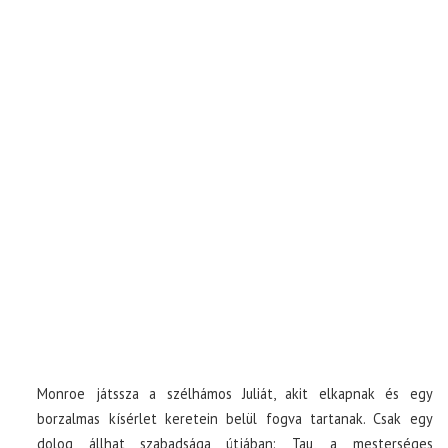
Monroe játssza a szélhámos Juliát, akit elkapnak és egy
borzalmas kísérlet keretein belül fogva tartanak. Csak egy
dolog állhat szabadsága útjában: Tau, a mesterséges