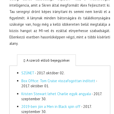
intelligencia, amit a Skren által megformált Alex fejlesztett ki.
Tau seregnyi drónt képes irányítani és semmi nem kerüli el a
figyelmét. A lánynak minden bátorságára és találékonyságára
szüksége van, hogy még a kellő időkereten belül megtalálja a
közös hangot az MI-vel és ezáltal elnyerhesse szabadságát.
Ellenkező esetben hasonlóképpen végzi, mint a többi kísérleti
alany.
A szerző előző bejegyzései
SZÜNET
- 2017. október 02.
Box Office: Tom Cruise visszafogottan indított
-
2017. október 01.
Kristen Stewart lehet Charlie egyik angyala
- 2017.
szeptember 30.
2019-ben jön a Men in Black spin off
- 2017.
szeptember 30.