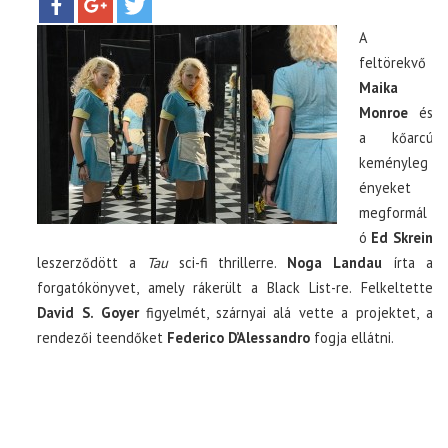
A
TOP10
feltörekvő
Maika
KULISSZA
Monroe
és
a kőarcú
CIKK
keményleg
ényeket
megformál
PÓLÓ RENDELÉS
ó
Ed Skrein
leszerződött a
Tau
sci-fi thrillerre.
Noga Landau
írta a
forgatókönyvet, amely rákerült a Black List-re. Felkeltette
David S. Goyer
figyelmét, szárnyai alá vette a projektet, a
rendezői teendőket
Federico D’Alessandro
fogja ellátni.