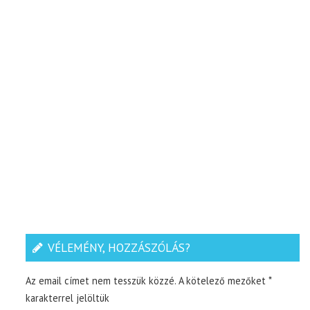
VÉLEMÉNY, HOZZÁSZÓLÁS?
Az email címet nem tesszük közzé.
A kötelező mezőket
*
karakterrel jelöltük