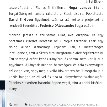
ó
Ed Skrein
leszerződött a
Tau
sci-fi thrillerre.
Noga Landau
írta a
forgatókönyvet, amely rákerült a Black List-re. Felkeltette
David S. Goyer
figyelmét, szárnyai alá vette a projektet, a
rendezői teendőket
Federico D’Alessandro
fogja ellátni.
Monroe játssza a szélhámos Juliát, akit elkapnak és egy
borzalmas kísérlet keretein belül fogva tartanak. Csak egy
dolog állhat szabadsága útjában: Tau, a mesterséges
intelligencia, amit a Skren által megformált Alex fejlesztett ki.
Tau seregnyi drónt képes irányítani és semmi nem kerüli el a
figyelmét. A lánynak minden bátorságára és találékonyságára
szüksége van, hogy még a kellő időkereten belül megtalálja a
közös hangot az MI-vel és ezáltal elnyerhesse szabadságát.
Ellenkező esetben hasonlóképpen végzi, mint a többi kísérleti
alany.
HÍR
ED SKREIN
,
FEDERICO D'ALESSANDRO
,
MAIKA MONROE
,