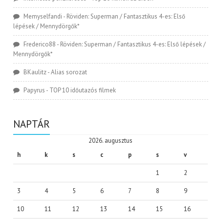
Memyselfandi
-
Röviden: Superman / Fantasztikus 4-es: Első
lépések / Mennydörgők*
Frederico88
-
Röviden: Superman / Fantasztikus 4-es: Első lépések /
Mennydörgők*
BKaulitz
-
Alias sorozat
Papyrus
-
TOP 10 időutazós filmek
NAPTÁR
2026. augusztus
h
k
s
c
p
s
v
1
2
3
4
5
6
7
8
9
10
11
12
13
14
15
16