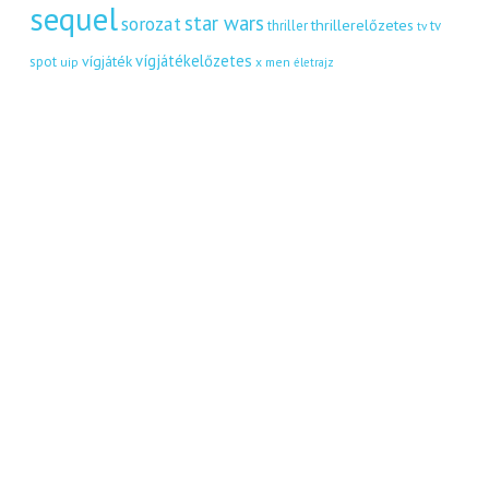
sequel
star wars
sorozat
thrillerelőzetes
thriller
tv
tv
vígjátékelőzetes
vígjáték
spot
uip
x men
életrajz