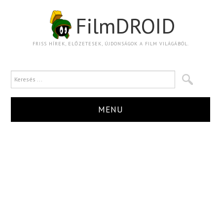
FilmDROID
FRISS HÍREK, ELŐZETESEK, ÚJDONSÁGOK A FILM VILÁGÁBÓL.
MENU
HÍR
TRAILER
KRITIKA
BOXOFFICE