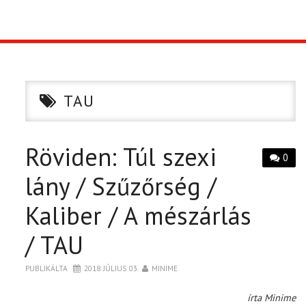
TOP10
KULISSZA
TAU
CIKK
Röviden: Túl szexi
PÓLÓ RENDELÉS
0
lány / Szűzőrség /
Kaliber / A mészárlás
/ TAU
PUBLIKÁLTA
2018. JÚLIUS 03.
MINIME
írta Minime