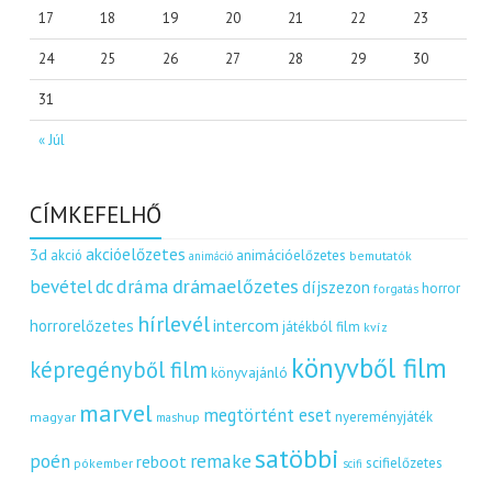
17
18
19
20
21
22
23
24
25
26
27
28
29
30
31
« Júl
CÍMKEFELHŐ
akcióelőzetes
3d
akció
animációelőzetes
bemutatók
animáció
dráma
drámaelőzetes
bevétel
dc
díjszezon
horror
forgatás
hírlevél
intercom
horrorelőzetes
játékból film
kvíz
könyvből film
képregényből film
könyvajánló
marvel
megtörtént eset
nyereményjáték
magyar
mashup
satöbbi
remake
poén
reboot
scifielőzetes
pókember
scifi