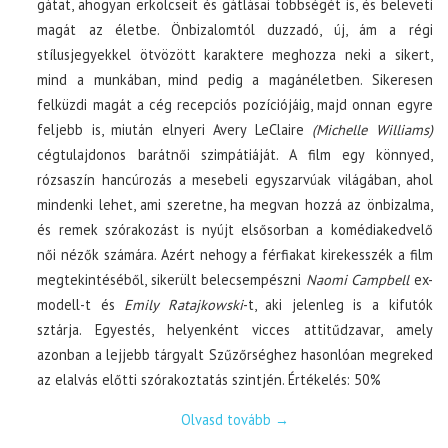
gátat, ahogyan erkölcseit és gátlásai többségét is, és beleveti
magát az életbe. Önbizalomtól duzzadó, új, ám a régi
stílusjegyekkel ötvözött karaktere meghozza neki a sikert,
mind a munkában, mind pedig a magánéletben. Sikeresen
felküzdi magát a cég recepciós pozíciójáig, majd onnan egyre
feljebb is, miután elnyeri Avery LeClaire
(Michelle Williams)
cégtulajdonos barátnői szimpátiáját. A film egy könnyed,
rózsaszín hancúrozás a mesebeli egyszarvúak világában, ahol
mindenki lehet, ami szeretne, ha megvan hozzá az önbizalma,
és remek szórakozást is nyújt elsősorban a komédiakedvelő
női nézők számára. Azért nehogy a férfiakat kirekesszék a film
megtekintéséből, sikerült belecsempészni
Naomi Campbell
ex-
modell-t és
Emily Ratajkowski
-t, aki jelenleg is a kifutók
sztárja. Egyestés, helyenként vicces attitűdzavar, amely
azonban a lejjebb tárgyalt Szűzőrséghez hasonlóan megreked
az elalvás előtti szórakoztatás szintjén. Értékelés: 50%
Olvasd tovább
→