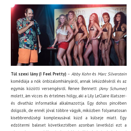
Túl szexi lány (I Feel Pretty)
–
Abby Kohn
és
Marc Silverstein
komédiája a nők önbizalomhiányáról, annak leküzdéséről és az
egymás közötti versengésről. Renee Bennett
(Amy Schumer)
molett, ám vicces és értelmes hölgy, aki a Lily LeClaire illatszer-
és divatház informatikai alkalmazottja. Egy dohos pincében
dolgozik, de ennél jóval többre vágyik, miközben folyamatosan
kisebbrendűségi komplexusával küzd a külseje miatt. Egy
edzőtermi baleset következtében azonban levetkőzi ezt a