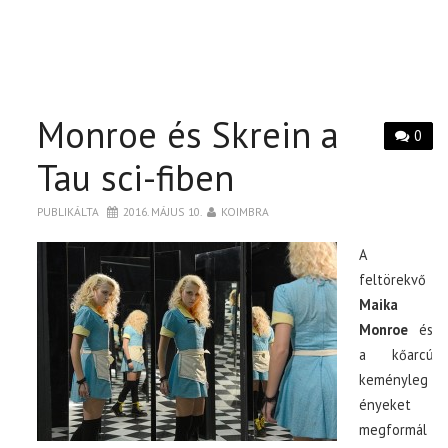
Monroe és Skrein a
0
Tau sci-fiben
PUBLIKÁLTA
2016. MÁJUS 10.
KOIMBRA
A
feltörekvő
Maika
Monroe
és
a kőarcú
keményleg
ényeket
megformál