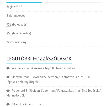
Regisztráció
Bejelentkezés
RSS
(bejegyzés)
RSS
(hozzászólás)
WordPress.org
LEGUTÓBBI HOZZÁSZÓLÁSOK
Internetes pénzkeresés
-
Top 10 filmek az űrben
Memyselfandi
-
Röviden: Superman / Fantasztikus 4-es: Első
lépések / Mennydörgők*
Frederico88
-
Röviden: Superman / Fantasztikus 4-es: Első lépések /
Mennydörgők*
BKaulitz
-
Alias sorozat