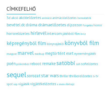
CÍMKEFELHŐ
akcióelőzetes
3d
akció
animációelőzetes
bemutatók
animáció
dráma
drámaelőzetes
bevétel
dc
díjszezon
horror
forgatás
hírlevél
intercom
horrorelőzetes
játékból film
kvíz
könyvből film
képregényből film
könyvajánló
marvel
megtörtént eset
nyereményjáték
magyar
mashup
satöbbi
remake
poén
reboot
scifielőzetes
pókember
scifi
sequel
star wars
sorozat
thrillerelőzetes
thriller
tv
tv
vígjátékelőzetes
vígjáték
spot
uip
x men
életrajz