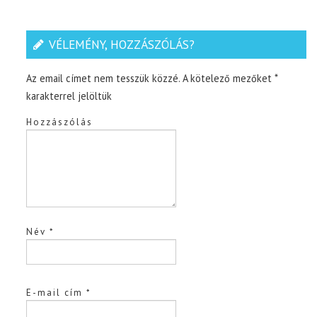
VÉLEMÉNY, HOZZÁSZÓLÁS?
Az email címet nem tesszük közzé.
A kötelező mezőket
*
karakterrel jelöltük
Hozzászólás
Név
*
E-mail cím
*