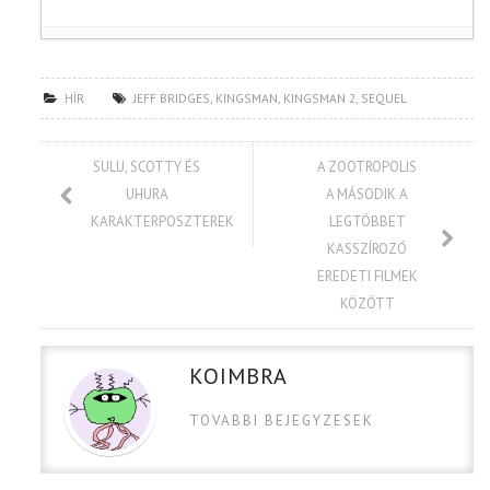
HÍR
JEFF BRIDGES
,
KINGSMAN
,
KINGSMAN 2
,
SEQUEL
SULU, SCOTTY ÉS
A ZOOTROPOLIS
UHURA
A MÁSODIK A
KARAKTERPOSZTEREK
LEGTÖBBET
KASSZÍROZÓ
EREDETI FILMEK
KÖZÖTT
KOIMBRA
TOVABBI BEJEGYZESEK