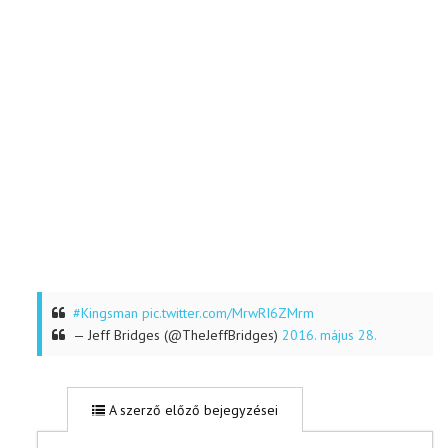
#Kingsman
pic.twitter.com/MrwRI6ZMrm
— Jeff Bridges (@TheJeffBridges)
2016. május 28.
A szerző előző bejegyzései