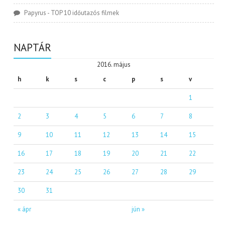
Papyrus
-
TOP 10 időutazós filmek
NAPTÁR
2016. május
h
k
s
c
p
s
v
1
2
3
4
5
6
7
8
9
10
11
12
13
14
15
16
17
18
19
20
21
22
23
24
25
26
27
28
29
30
31
« ápr
jún »