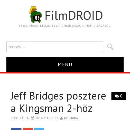
FilmDROID
FRISS HÍREK, ELŐZETESEK, ÚJDONSÁGOK A FILM VILÁGÁBÓL.
MENU
HÍR
Jeff Bridges posztere
TRAILER
0
a Kingsman 2-höz
KRITIKA
PUBLIKÁLTA
2016. MÁJUS 31.
KOIMBRA
BOXOFFICE