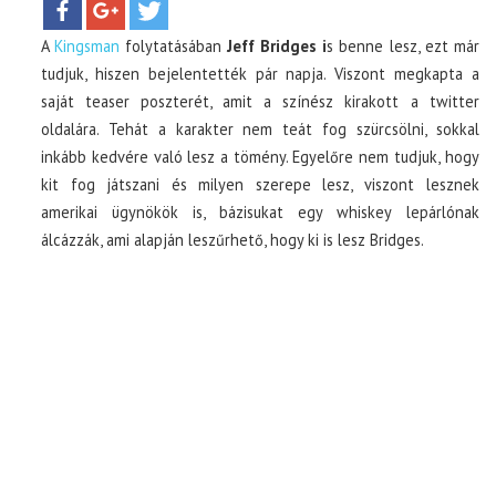
A
Kingsman
folytatásában
Jeff Bridges i
s benne lesz, ezt már
TOP10
tudjuk, hiszen bejelentették pár napja. Viszont megkapta a
saját teaser poszterét, amit a színész kirakott a twitter
KULISSZA
oldalára. Tehát a karakter nem teát fog szürcsölni, sokkal
inkább kedvére való lesz a tömény. Egyelőre nem tudjuk, hogy
CIKK
kit fog játszani és milyen szerepe lesz, viszont lesznek
amerikai ügynökök is, bázisukat egy whiskey lepárlónak
álcázzák, ami alapján leszűrhető, hogy ki is lesz Bridges.
PÓLÓ RENDELÉS