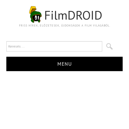
FilmDROID
FRISS HÍREK, ELŐZETESEK, ÚJDONSÁGOK A FILM VILÁGÁBÓL.
MENU
HÍR
TRAILER
KRITIKA
BOXOFFICE