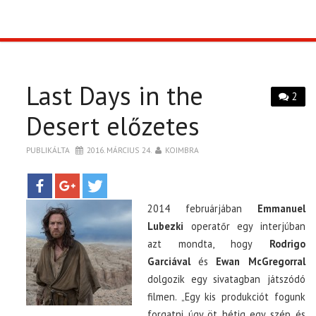
TOP10
KULISSZA
Last Days in the
2
CIKK
Desert előzetes
PUBLIKÁLTA
2016. MÁRCIUS 24.
KOIMBRA
PÓLÓ RENDELÉS
2014 februárjában
Emmanuel
Lubezki
operatőr egy interjúban
azt mondta, hogy
Rodrigo
Garciával
és
Ewan McGregorral
dolgozik egy sivatagban játszódó
filmen. „Egy kis produkciót fogunk
forgatni úgy öt hétig egy szép és