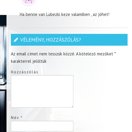
Ha benne van Lubezki keze valamiben , az jöhet!
VÉLEMÉNY, HOZZÁSZÓLÁS?
Az email címet nem tesszük közzé.
A kötelező mezőket
*
karakterrel jelöltük
Hozzászólás
Név
*