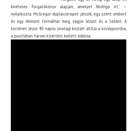
kivételes forgatókönyv alapján, amelyet Rodrigo írt.” –
nyilatkozta. McGregor duplaszerepet játszik, egy szent embert
és egy démont formálhat meg, vagyis Jézust és a Sátánt. A
történet Jézus 40 napos sivatagi böjtjét állítja a középpontba,
a pusztában három kísértést kellett kiállnia.