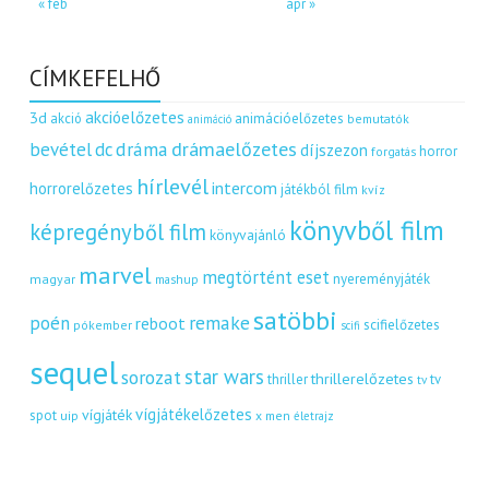
« feb
ápr »
CÍMKEFELHŐ
akcióelőzetes
3d
akció
animációelőzetes
bemutatók
animáció
dráma
drámaelőzetes
bevétel
dc
díjszezon
horror
forgatás
hírlevél
intercom
horrorelőzetes
játékból film
kvíz
könyvből film
képregényből film
könyvajánló
marvel
megtörtént eset
nyereményjáték
magyar
mashup
satöbbi
remake
poén
reboot
scifielőzetes
pókember
scifi
sequel
star wars
sorozat
thrillerelőzetes
thriller
tv
tv
vígjátékelőzetes
vígjáték
spot
uip
x men
életrajz