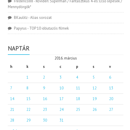
Frederico88
-
Röviden: Superman / Fantasztikus 4-es: Első lépések /
Mennydörgők*
BKaulitz
-
Alias sorozat
Papyrus
-
TOP 10 időutazós filmek
NAPTÁR
2016. március
h
k
s
c
p
s
v
1
2
3
4
5
6
7
8
9
10
11
12
13
14
15
16
17
18
19
20
21
22
23
24
25
26
27
28
29
30
31