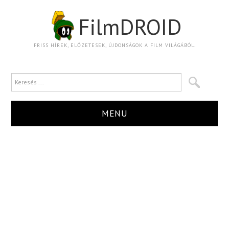
FilmDROID
FRISS HÍREK, ELŐZETESEK, ÚJDONSÁGOK A FILM VILÁGÁBÓL.
MENU
HÍR
TRAILER
KRITIKA
BOXOFFICE