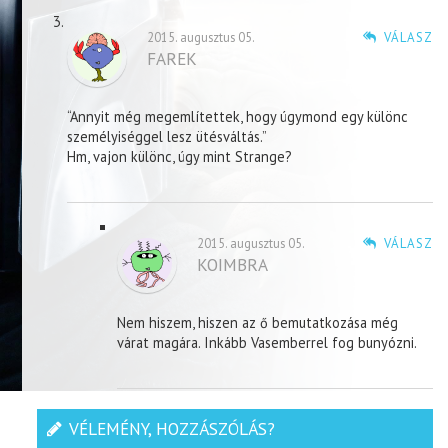
2015. augusztus 05.
VÁLASZ
FAREK
“Annyit még megemlítettek, hogy úgymond egy különc
személyiséggel lesz ütésváltás.”
Hm, vajon különc, úgy mint Strange?
2015. augusztus 05.
VÁLASZ
KOIMBRA
Nem hiszem, hiszen az ő bemutatkozása még
várat magára. Inkább Vasemberrel fog bunyózni.
VÉLEMÉNY, HOZZÁSZÓLÁS?