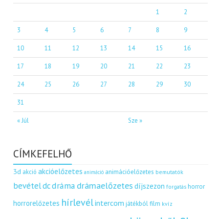
1
2
3
4
5
6
7
8
9
10
11
12
13
14
15
16
17
18
19
20
21
22
23
24
25
26
27
28
29
30
31
« Júl
Sze »
CÍMKEFELHŐ
akcióelőzetes
3d
akció
animációelőzetes
bemutatók
animáció
dráma
drámaelőzetes
bevétel
dc
díjszezon
horror
forgatás
hírlevél
intercom
horrorelőzetes
játékból film
kvíz