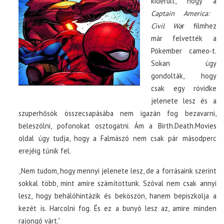
kiderült, hogy a
Captain America:
Civil Wa
r filmhez
már felvették a
Pókember cameo-t.
Sokan úgy
gondolták, hogy
csak egy rövidke
jelenete lesz és a
szuperhősök összecsapásába nem igazán fog bezavarni,
beleszólni, pofonokat osztogatni. Ám a Birth.Death.Movies
oldal úgy tudja, hogy a Falmászó nem csak pár másodperc
erejéig tűnik fel.
„Nem tudom, hogy mennyi jelenete lesz, de a forrásaink szerint
sokkal több, mint amire számítottunk. Szóval nem csak annyi
lesz, hogy behálóhintázik és beköszön, hanem bepiszkolja a
kezét is. Harcolni fog. És ez a bunyó lesz az, amire minden
rajongó várt.”