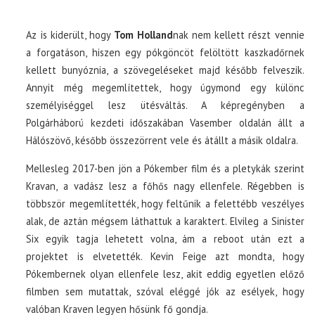
Az is kiderült, hogy
Tom Holland
nak nem kellett részt vennie
a forgatáson, hiszen egy pókgöncöt felöltött kaszkadőrnek
kellett bunyóznia, a szövegeléseket majd később felveszik.
Annyit még megemlítettek, hogy úgymond egy különc
személyiséggel lesz ütésváltás. A képregényben a
Polgárháború kezdeti időszakában Vasember oldalán állt a
Hálószövő, később összezörrent vele és átállt a másik oldalra.
Mellesleg 2017-ben jön a Pókember film és a pletykák szerint
Kravan, a vadász lesz a főhős nagy ellenfele. Régebben is
többször megemlítették, hogy feltűnik a felettébb veszélyes
alak, de aztán mégsem láthattuk a karaktert. Elvileg a Sinister
Six egyik tagja lehetett volna, ám a reboot után ezt a
projektet is elvetették. Kevin Feige azt mondta, hogy
Pókembernek olyan ellenfele lesz, akit eddig egyetlen előző
filmben sem mutattak, szóval eléggé jók az esélyek, hogy
valóban Kraven legyen hősünk fő gondja.