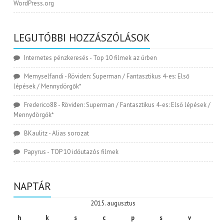
WordPress.org
LEGUTÓBBI HOZZÁSZÓLÁSOK
Internetes pénzkeresés
-
Top 10 filmek az űrben
Memyselfandi
-
Röviden: Superman / Fantasztikus 4-es: Első
lépések / Mennydörgők*
Frederico88
-
Röviden: Superman / Fantasztikus 4-es: Első lépések /
Mennydörgők*
BKaulitz
-
Alias sorozat
Papyrus
-
TOP 10 időutazós filmek
NAPTÁR
2015. augusztus
h
k
s
c
p
s
v