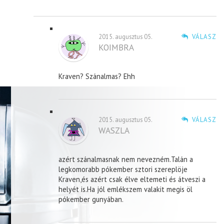
2015. augusztus 05.
VÁLASZ
KOIMBRA
Kraven? Szánalmas? Ehh
2015. augusztus 05.
VÁLASZ
WASZLA
azért szánalmasnak nem nevezném.Talán a
legkomorabb pókember sztori szereplöje
Kraven,és azért csak élve eltemeti és átveszi a
helyét is.Ha jól emlékszem valakit megis öl
pókember gunyában.