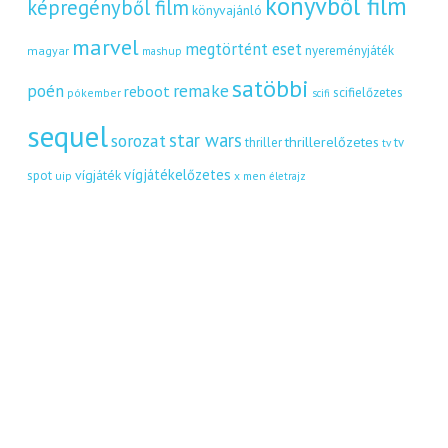
könyvből film
képregényből film
könyvajánló
marvel
megtörtént eset
nyereményjáték
magyar
mashup
satöbbi
remake
poén
reboot
scifielőzetes
pókember
scifi
sequel
star wars
sorozat
thrillerelőzetes
thriller
tv
tv
vígjátékelőzetes
vígjáték
spot
uip
x men
életrajz