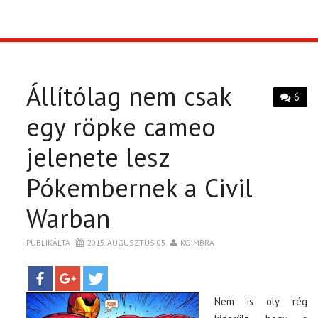
TOP10
KULISSZA
Állítólag nem csak
6
CIKK
egy röpke cameo
jelenete lesz
PÓLÓ RENDELÉS
Pókembernek a Civil
Warban
PUBLIKÁLTA
2015. AUGUSZTUS 05.
KOIMBRA
Nem is oly rég