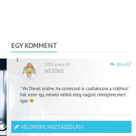
EGY KOMMENT
2015. június 30.
VÁLASZ
NÉZŐKE
“Vin Diesel örülne, ha színésznő is csatlakozna a stábhoz.”
hát ezen így, névelő nélkül elég nagyot röhögtem,mert
igaz
VÉLEMÉNY, HOZZÁSZÓLÁS?