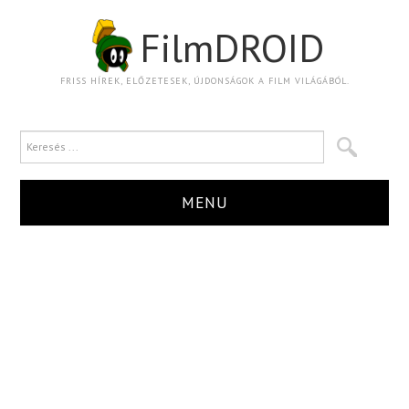
FilmDROID
FRISS HÍREK, ELŐZETESEK, ÚJDONSÁGOK A FILM VILÁGÁBÓL.
MENU
HÍR
TRAILER
KRITIKA
BOXOFFICE