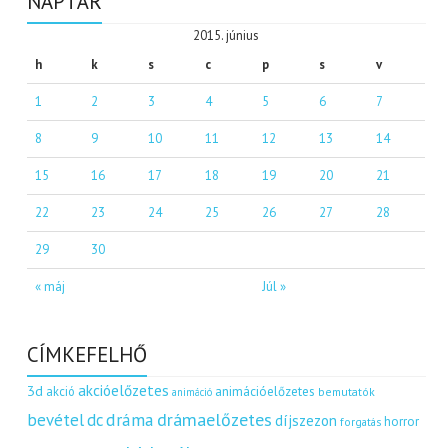
NAPTÁR
2015. június
h
k
s
c
p
s
v
1
2
3
4
5
6
7
8
9
10
11
12
13
14
15
16
17
18
19
20
21
22
23
24
25
26
27
28
29
30
« máj
Júl »
CÍMKEFELHŐ
akcióelőzetes
3d
akció
animációelőzetes
bemutatók
animáció
dráma
drámaelőzetes
bevétel
dc
díjszezon
horror
forgatás