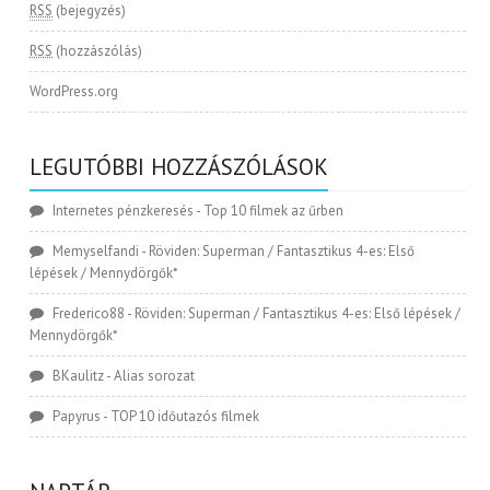
RSS
(bejegyzés)
RSS
(hozzászólás)
WordPress.org
LEGUTÓBBI HOZZÁSZÓLÁSOK
Internetes pénzkeresés
-
Top 10 filmek az űrben
Memyselfandi
-
Röviden: Superman / Fantasztikus 4-es: Első
lépések / Mennydörgők*
Frederico88
-
Röviden: Superman / Fantasztikus 4-es: Első lépések /
Mennydörgők*
BKaulitz
-
Alias sorozat
Papyrus
-
TOP 10 időutazós filmek