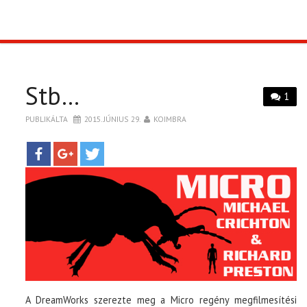
TOP10
KULISSZA
Stb…
1
CIKK
PUBLIKÁLTA
2015. JÚNIUS 29.
KOIMBRA
PÓLÓ RENDELÉS
A DreamWorks szerezte meg a Micro regény megfilmesítési