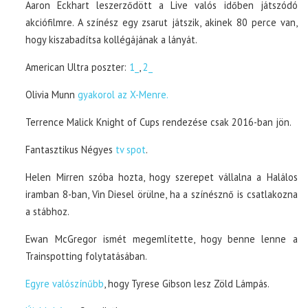
Aaron Eckhart leszerződött a Live valós időben játszódó
akciófilmre. A színész egy zsarut játszik, akinek 80 perce van,
hogy kiszabadítsa kollégájának a lányát.
American Ultra poszter:
1_
,
2_
Olivia Munn
gyakorol az X-Menre.
Terrence Malick Knight of Cups rendezése csak 2016-ban jön.
Fantasztikus Négyes
tv spot
.
Helen Mirren szóba hozta, hogy szerepet vállalna a Halálos
iramban 8-ban, Vin Diesel örülne, ha a színésznő is csatlakozna
a stábhoz.
Ewan McGregor ismét megemlítette, hogy benne lenne a
Trainspotting folytatásában.
Egyre valószínűbb
, hogy Tyrese Gibson lesz Zöld Lámpás.