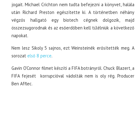
jogait. Michael Crichton nem tudta befejezni a könyvet, halála
után Richard Preston egészítette ki. A történetben néhány
végzős hallgató egy biotech cégnek dolgozik, majd
összezsugorodnak és az esőerdőben kell túlélniük a következő
napokat.
Nem lesz Sikoly 5 sajnos, ezt Weinsteinék erősítették meg. A
sorozat
első 8 perce
.
Gavin O’Connor filmet készíti a FIFA botrányról. Chuck Blazert, a
FIFA fejesét korrupcióval vádolták nem is oly rég. Producer
Ben Afflec.