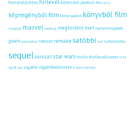
hírlevél
intercom
horrorelőzetes
játékból film
kvíz
könyvből film
képregényből film
könyvajánló
marvel
megtörtént eset
nyereményjáték
magyar
mashup
satöbbi
remake
poén
reboot
scifielőzetes
pókember
scifi
sequel
star wars
sorozat
thrillerelőzetes
thriller
tv
tv
vígjátékelőzetes
vígjáték
spot
uip
x men
életrajz