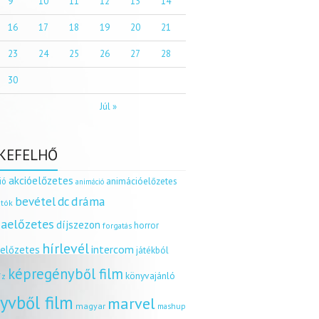
9
10
11
12
13
14
16
17
18
19
20
21
23
24
25
26
27
28
30
Júl »
KEFELHŐ
akcióelőzetes
ió
animációelőzetes
animáció
dráma
bevétel
dc
tók
aelőzetes
díjszezon
horror
forgatás
hírlevél
intercom
relőzetes
játékból
képregényből film
könyvajánló
íz
yvből film
marvel
magyar
mashup