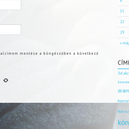
8
15
22
29
« máj
dalcímem mentése a böngészőben a következő
CÍM
3d
akc
bemuta
drám
horro
film
kv
kön