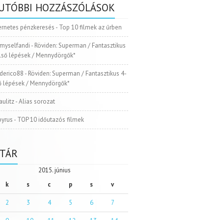
UTÓBBI HOZZÁSZÓLÁSOK
ernetes pénzkeresés
-
Top 10 filmek az űrben
myselfandi
-
Röviden: Superman / Fantasztikus
Első lépések / Mennydörgők*
ederico88
-
Röviden: Superman / Fantasztikus 4-
ső lépések / Mennydörgők*
aulitz
-
Alias sorozat
pyrus
-
TOP 10 időutazós filmek
TÁR
2015. június
k
s
c
p
s
v
2
3
4
5
6
7