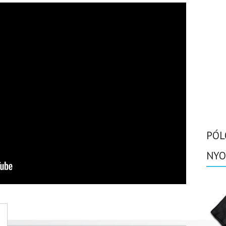
PÓL
NYO