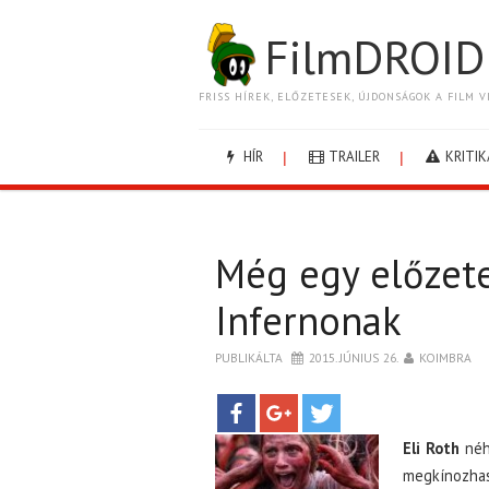
FilmDROID
FRISS HÍREK, ELŐZETESEK, ÚJDONSÁGOK A FILM V
HÍR
TRAILER
KRITIK
Még egy előzet
Infernonak
PUBLIKÁLTA
2015. JÚNIUS 26.
KOIMBRA
Eli Roth
néhá
megkínozha