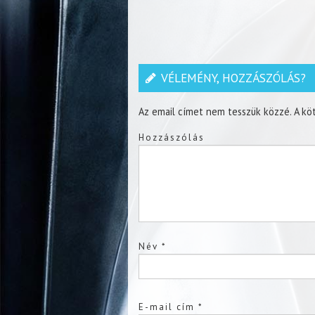
VÉLEMÉNY, HOZZÁSZÓLÁS?
Az email címet nem tesszük közzé.
A kö
Hozzászólás
Név
*
E-mail cím
*