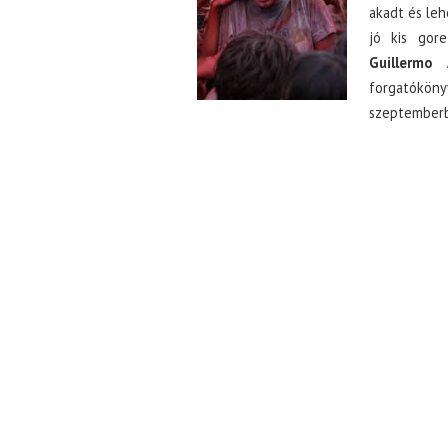
akadt és leh
jó kis gor
Guillermo
forgatóköny
szeptemberb