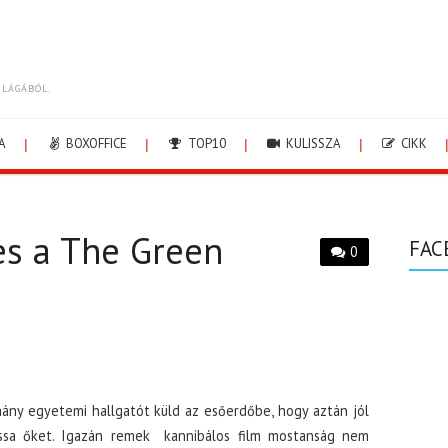
ILÁGÁBÓL.
A
BOXOFFICE
TOP10
KULISSZA
CIKK
es a The Green
FAC
0
ny egyetemi hallgatót küld az esőerdőbe, hogy aztán jól
ssa őket. Igazán remek kannibálos film mostanság nem