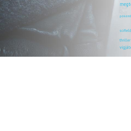
megt
pókem
scifiel
thriller
vígjá