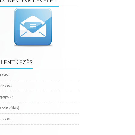
DJ NEKÜNK LEVELET!
ELENTKEZÉS
tráció
ntkezés
ejegyzés)
ozzászólás)
ess.org