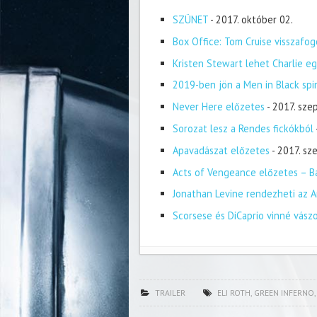
SZÜNET
- 2017. október 02.
Box Office: Tom Cruise visszafog
Kristen Stewart lehet Charlie eg
2019-ben jön a Men in Black spi
Never Here előzetes
- 2017. sze
Sorozat lesz a Rendes fickókból
Apavadászat előzetes
- 2017. s
Acts of Vengeance előzetes – Ba
Jonathan Levine rendezheti az A
Scorsese és DiCaprio vinné vász
TRAILER
ELI ROTH
,
GREEN INFERNO