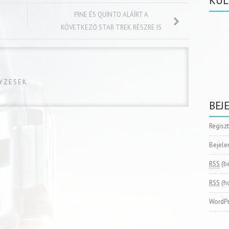
KÜL
PINE ÉS QUINTO ALÁÍRT A
KÖVETKEZŐ STAR TREK RÉSZRE IS
GYZESEK
BEJ
Regisz
Bejele
RSS
(b
RSS
(h
WordPr