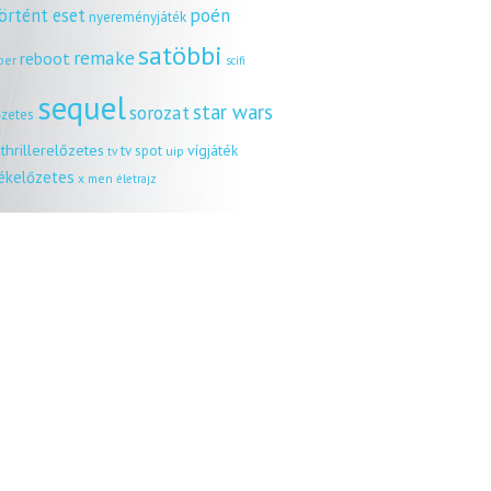
örtént eset
poén
nyereményjáték
satöbbi
remake
reboot
ber
scifi
sequel
star wars
sorozat
őzetes
thrillerelőzetes
vígjáték
tv spot
uip
tv
tékelőzetes
x men
életrajz