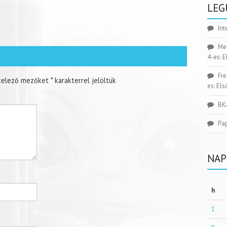
LEG
Int
Me
4-es: 
Fr
telező mezőket
*
karakterrel jelöltük
es: El
BK
Pa
NAP
h
1