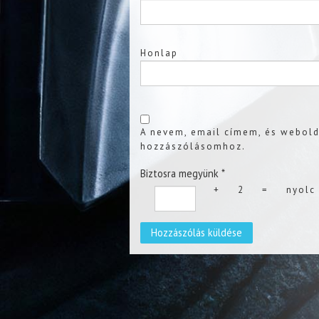
Honlap
A nevem, email címem, és webol
hozzászólásomhoz.
Biztosra megyünk
*
+
2
=
nyolc