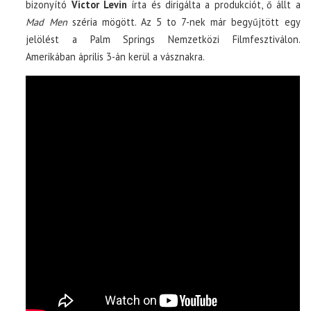
bizonyító
Victor Levin
írta és dirigálta a produkciót, ő állt a
Mad Men
széria mögött. Az 5 to 7-nek már begyűjtött egy
jelölést a Palm Springs Nemzetközi Filmfesztiválon.
Amerikában április 3-án kerül a vásznakra.