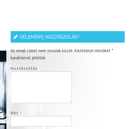
VÉLEMÉNY, HOZZÁSZÓLÁS?
Az email címet nem tesszük közzé.
A kötelező mezőket
*
karakterrel jelöltük
Hozzászólás
Név
*