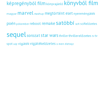
könyvből film
képregényből film
könyvajánló
marvel
megtörtént eset
nyereményjáték
magyar
mashup
satöbbi
remake
poén
reboot
scifielőzetes
pókember
scifi
sequel
star wars
sorozat
thrillerelőzetes
thriller
tv
tv
vígjátékelőzetes
vígjáték
spot
uip
x men
életrajz