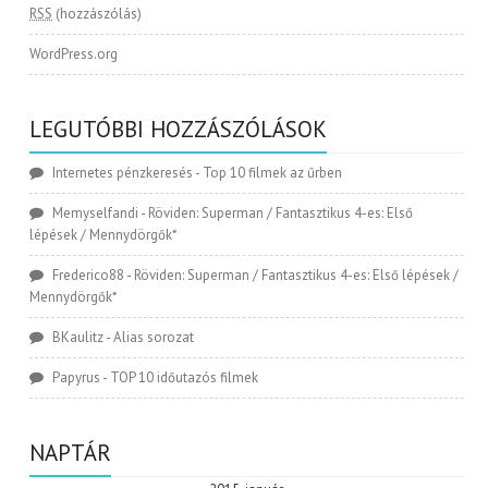
RSS
(hozzászólás)
WordPress.org
LEGUTÓBBI HOZZÁSZÓLÁSOK
Internetes pénzkeresés
-
Top 10 filmek az űrben
Memyselfandi
-
Röviden: Superman / Fantasztikus 4-es: Első
lépések / Mennydörgők*
Frederico88
-
Röviden: Superman / Fantasztikus 4-es: Első lépések /
Mennydörgők*
BKaulitz
-
Alias sorozat
Papyrus
-
TOP 10 időutazós filmek
NAPTÁR