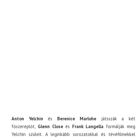
Anton Yelchin
és
Berenice Marlohe
játsszák a két
főszereplőt,
Glenn Close
és
Frank Langella
formálják meg
Yelchin szüleit. A leginkább sorozatokkal és tévéfilmekkel