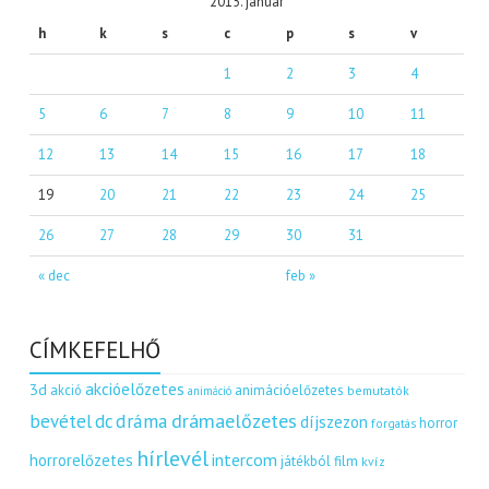
2015. január
h
k
s
c
p
s
v
1
2
3
4
5
6
7
8
9
10
11
12
13
14
15
16
17
18
19
20
21
22
23
24
25
26
27
28
29
30
31
« dec
feb »
CÍMKEFELHŐ
akcióelőzetes
3d
akció
animációelőzetes
bemutatók
animáció
dráma
drámaelőzetes
bevétel
dc
díjszezon
horror
forgatás
hírlevél
intercom
horrorelőzetes
játékból film
kvíz