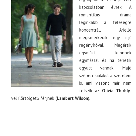
kapcsolatban élnek. A
romantikus dráma
TOP10
leginkább a feleségre
koncentrál, Arielle
KULISSZA
megismerkedik egy ifjú
regényíróval. Megértik
CIKK
egymást, kijönnek
egymással és ha tehetik
PÓLÓ RENDELÉS
együtt vannak. Majd
szépen kialakul a szerelem
is, ami viszont már nem
tetszik az
Olivia Thirbly
-
vel flörtölgető férjnek (
Lambert Wilson
).