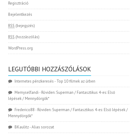
Regisztráció
Bejelentkezés
RSS
(bejegyzés)
RSS
(hozzászólás)
WordPress.org
LEGUTÓBBI HOZZÁSZÓLÁSOK
Internetes pénzkeresés
-
Top 10 filmek az űrben
Memyselfandi
-
Röviden: Superman / Fantasztikus 4-es: Első
lépések / Mennydörgők*
Frederico88
-
Röviden: Superman / Fantasztikus 4-es: Első lépések /
Mennydörgők*
BKaulitz
-
Alias sorozat