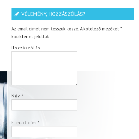
VÉLEMÉNY, HOZZÁSZÓLÁS?
Az email címet nem tesszük közzé.
A kötelező mezőket
*
karakterrel jelöltük
Hozzászólás
Név
*
E-mail cím
*