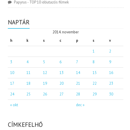
Papyrus
-
TOP 10 időutazós filmek
NAPTÁR
2014. november
h
k
s
c
p
s
v
1
2
3
4
5
6
7
8
9
10
11
12
13
14
15
16
17
18
19
20
21
22
23
24
25
26
27
28
29
30
« okt
dec »
CÍMKEFELHŐ