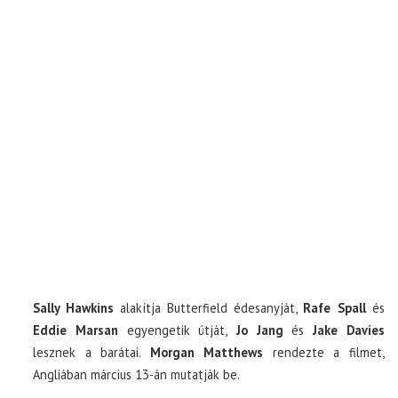
Sally Hawkins
alakítja Butterfield édesanyját,
Rafe Spall
és
Eddie Marsan
egyengetik útját,
Jo Jang
és
Jake Davies
lesznek a barátai.
Morgan Matthews
rendezte a filmet,
Angliában március 13-án mutatják be.