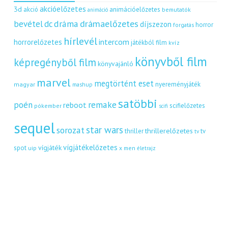
akcióelőzetes
3d
akció
animációelőzetes
bemutatók
animáció
dráma
drámaelőzetes
bevétel
dc
díjszezon
horror
forgatás
hírlevél
intercom
horrorelőzetes
játékból film
kvíz
könyvből film
képregényből film
könyvajánló
marvel
megtörtént eset
nyereményjáték
magyar
mashup
satöbbi
remake
poén
reboot
scifielőzetes
pókember
scifi
sequel
star wars
sorozat
thrillerelőzetes
thriller
tv
tv
vígjátékelőzetes
vígjáték
spot
uip
x men
életrajz