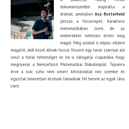
dokumentumfilm inspirálta a
drámát, amelyben
Asa Butterfield
TOP10
játssza a főszerepet. Karaktere
matematikában zseni, de az
KULISSZA
emberekkel nehezen érteti meg
magát. Még azokat is képes ellökni
CIKK
magától, akik közel állnak hozzá. Viszont egy tanár szárnyai alá
veszi a fiatal tehetséget és be is válogatja csapatába, hogy
PÓLÓ RENDELÉS
megnyerje a Nemzetközi Matematikai Diákolimpiát. Tajvanra
érve a srác soha nem ismert kihívásokkal néz szembe és
egyúttal ismeretlen érzések támadnak fel benne az egyik lány
iránt.