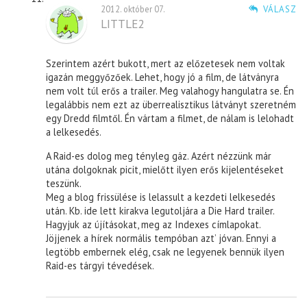
2012. október 07.
VÁLASZ
LITTLE2
Szerintem azért bukott, mert az előzetesek nem voltak
igazán meggyőzőek. Lehet, hogy jó a film, de látványra
nem volt túl erős a trailer. Meg valahogy hangulatra se. Én
legalábbis nem ezt az überrealisztikus látványt szeretném
egy Dredd filmtől. Én vártam a filmet, de nálam is lelohadt
a lelkesedés.
A Raid-es dolog meg tényleg gáz. Azért nézzünk már
utána dolgoknak picit, mielőtt ilyen erős kijelentéseket
teszünk.
Meg a blog frissülése is lelassult a kezdeti lelkesedés
után. Kb. ide lett kirakva legutoljára a Die Hard trailer.
Hagyjuk az újításokat, meg az Indexes címlapokat.
Jöjjenek a hírek normális tempóban azt’ jóvan. Ennyi a
legtöbb embernek elég, csak ne legyenek bennük ilyen
Raid-es tárgyi tévedések.