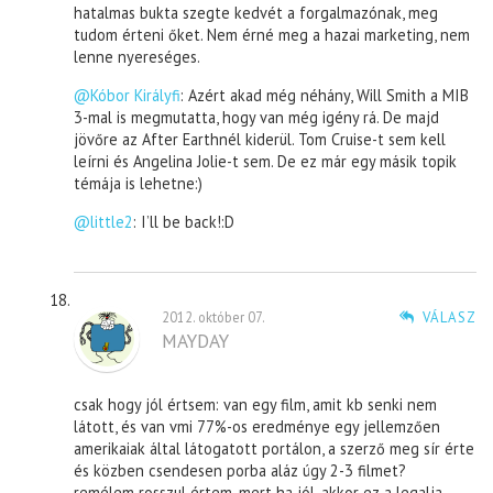
hatalmas bukta szegte kedvét a forgalmazónak, meg
tudom érteni őket. Nem érné meg a hazai marketing, nem
lenne nyereséges.
@Kóbor Királyfi
: Azért akad még néhány, Will Smith a MIB
3-mal is megmutatta, hogy van még igény rá. De majd
jövőre az After Earthnél kiderül. Tom Cruise-t sem kell
leírni és Angelina Jolie-t sem. De ez már egy másik topik
témája is lehetne:)
@little2
: I’ll be back!:D
2012. október 07.
VÁLASZ
MAYDAY
csak hogy jól értsem: van egy film, amit kb senki nem
látott, és van vmi 77%-os eredménye egy jellemzően
amerikaiak által látogatott portálon, a szerző meg sír érte
és közben csendesen porba aláz úgy 2-3 filmet?
remélem rosszul értem, mert ha jól, akkor ez a legalja…