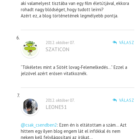
aki valamelyest tisztába van egy film életútjával, ekkora
rohadt nagy blődséget, hogy tudott leírni?
Azért ez, a blog történetének legmélyebb pontja.
2012. október 07.
VÁLASZ
SZATICON
“Tökéletes mint a Sötét lovag-Felemelkedés…” Ezzel a
jelzővel azért erősen vitatkoznék.
2012. október 07.
VÁLASZ
LEONE51
@csak_csendben2
: Ezen én is eltátottam a szám… Azt
hittem egy ilyen blog engem lát el infókkal és nem
nekem kell felvilágosítani az írókat…