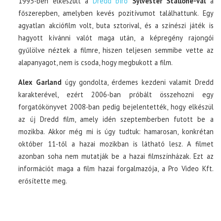
1995-ben elkészült a
Dredd bíró
Sylvester Stallone-val
a
főszerepben, amelyben kevés pozitívumot találhattunk. Egy
agyatlan akciófilm volt, buta sztorival, és a színészi játék is
hagyott kívánni valót maga után, a képregény rajongói
gyűlölve néztek a filmre, hiszen teljesen semmibe vette az
alapanyagot, nem is csoda, hogy megbukott a film.
Alex Garland
úgy gondolta, érdemes kezdeni valamit Dredd
karakterével, ezért 2006-ban próbált összehozni egy
forgatókönyvet 2008-ban pedig bejelentették, hogy elkészül
az új Dredd film, amely idén szeptemberben futott be a
mozikba. Akkor még mi is úgy tudtuk: hamarosan, konkrétan
október 11-től a hazai mozikban is látható lesz. A filmet
azonban soha nem mutatják be a hazai filmszínházak. Ezt az
információt maga a film hazai forgalmazója, a Pro Video Kft.
erősítette meg.