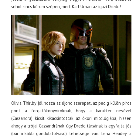
sehol sincs kérem szépen, mert Karl Urban az igazi Dredd!
Olivia Thirlby jól hozza az újonc szerepét, az pedig külön piros
pont a forgatókönyvíróknak, hogy a karakter nevével
(Cassandra) kicsit kikacsintottak az ókori mitológiába, hiszen
ahogy a trójai Cassandrának, úgy Dredd társának is egyfajta jós
(bár inkább gondolatolvasó) tehetsége van. Lena Headey a