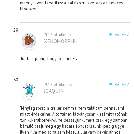
mennyi ilyen fanatikussal találkozni azóta is az indexes
blogokon
2012. október 07.
VÁLASZ
XENOMORPHH
Tudtam pedig, hogy jó film lesz.
2012. október 07.
VÁLASZ
JOAQUIN
Tényleg rossz a trailer, semmit nem találtam benne, ami
miatt érdekelne. A történet látványosan kiszámíthatónak
tűnik, karakterekről ne beszéljünk, mert csak egy bambán
bámuló csajt meg egy badass főhőst látunk (pedig ügye
ilyen film még soha sem készült), látvány kevés ahhoz,