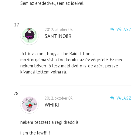
Sem az eredetivel, sem az ideivel.
2012. október 07.
VÁLASZ
SANTINO89
Jó hír viszont, hogy a The Raid itthon is
moziforgalmazásba fog kerülni az év végefelé. Ez meg
nekem bőven jó lesz majd dvd-n is, de azért persze
kíváncsi lettem volna rá.
2012. október 07.
VÁLASZ
WMIKI
nekem tetszett a régi dredd is
i am the law!!!!!