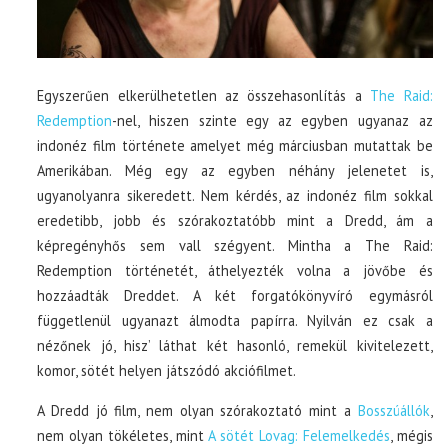
Egyszerűen elkerülhetetlen az összehasonlítás a
The Raid:
Redemption
-nel, hiszen szinte egy az egyben ugyanaz az
indonéz film története amelyet még márciusban mutattak be
Amerikában. Még egy az egyben néhány jelenetet is,
ugyanolyanra sikeredett. Nem kérdés, az indonéz film sokkal
eredetibb, jobb és szórakoztatóbb mint a Dredd, ám a
képregényhős sem vall szégyent. Mintha a The Raid:
Redemption történetét, áthelyezték volna a jövőbe és
hozzáadták Dreddet. A két forgatókönyvíró egymásról
függetlenül ugyanazt álmodta papírra. Nyilván ez csak a
nézőnek jó, hisz’ láthat két hasonló, remekül kivitelezett,
komor, sötét helyen játszódó akciófilmet.
A Dredd jó film, nem olyan szórakoztató mint a
Bosszúállók
,
nem olyan tökéletes, mint
A sötét Lovag: Felemelkedés
, mégis