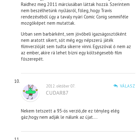
Raidhez meg 2011 márciusában láttak hozzá. Szerintem
nem beszélhetünk nyúlásról, főleg, hogy Travis
rendezéséből úgy a tavaly nyári Comic Conig semmiféle
mozgóképet nem mutattak.
Urban sem barbárként, sem jövőbeli igazságosztóként
nem aratott sikert, sőt még egy népszerű játék
filmverzióját sem tudta sikerre vinni. Egyszóval ő nem az
az ember, akire rá lehet bízni egy költségesebb film
főszerepét.
2012. október 07.
VÁLASZ
CUDAR87
Nekem tetszett a 95-ös verzió,de ez tényleg elég
gáz,hogy nem adják le nálunk az újat….