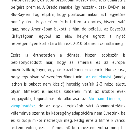
beígért premier. A Dredd remake így hozzánk csak DVD-n és
Blu-Ray-en fog eljutni, hogy pontosan mikor, azt egyelőre
homály fedi. Egyszerűen érthetetlen a döntés, hiszen való
igaz, hogy Amerikában bukott a film, de például az Egyesült
Királyságban, egyből az első helyre ugrott a nyitó
hétvégén ilyen korhatárú film ezt 2010 óta nem csinálta meg.
Ezért is érthetetlen a döntés, hiszen többször is
bebizonyosodott már, hogy az amerikai és az európai
mozinézők igényei, egymás közelében sincsenek. Nonszensz,
hogy egy olyan vérszegény filmet mint
Az emlékmást
(amely
itthon is bukott nem kicsit!) hetekig vetítik 2-3 néző előtt,
olyan filmeket is moziba küldenek mint az utóbbi évek
leggagyibb, legunalmasabb alkotása az
Abraham Lincoln, a
vámpírvadász
, de az egyik leginkább várt (kommentelőink
véleménye szerint is) képregény adaptációra nem ülhetünk be
és ki tudja mikor nézhetjük meg. Pedig erre a filmre kíváncsi
lettem volna, ezt a filmet 3D-ben néztem volna meg ha