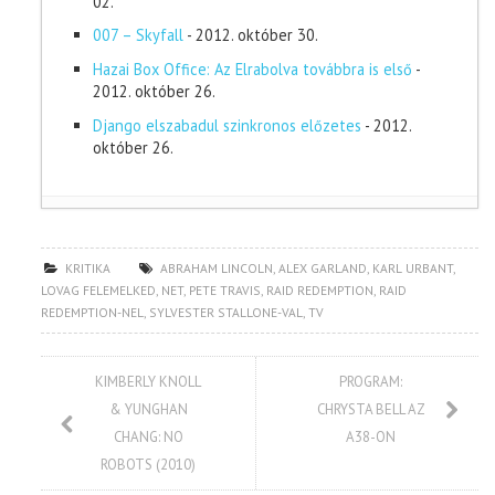
02.
007 – Skyfall
- 2012. október 30.
Hazai Box Office: Az Elrabolva továbbra is első
-
2012. október 26.
Django elszabadul szinkronos előzetes
- 2012.
október 26.
KRITIKA
ABRAHAM LINCOLN
,
ALEX GARLAND
,
KARL URBANT
,
LOVAG FELEMELKED
,
NET
,
PETE TRAVIS
,
RAID REDEMPTION
,
RAID
REDEMPTION-NEL
,
SYLVESTER STALLONE-VAL
,
TV
KIMBERLY KNOLL
PROGRAM:
& YUNGHAN
CHRYSTA BELL AZ
CHANG: NO
A38-ON
ROBOTS (2010)