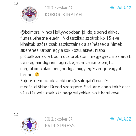
2012. október 07.
VÁLASZ
KÓBOR KIRÁLYFI
@koimbra: Nincs Hollywoodban jó ideje senki akivel
filmet lehetne eladni. A klasszikus sztárok kb 15 éve
kihaltak, azóta csak asszisztálnak a színészek a filmek
sikeréhez. Urban egy a sok közül akivel hiába
próbálkoznak. A Doom óta próbálom megjegyezni az arcát,
de még mindig nem ugrik be, honnan ismerem, ha
meglátom valamiben, pedig amúgy egészen jó vagyok
benne.
Sajnos nem tudok senki nézőcsalogatóbbat és
megfelelőbbet Dredd szerepére. Stallone anno tökéletes
válsztás volt, csak kár hogy hülyékkel volt körülvéve…
2012. október 07.
VÁLASZ
PADI-XPRESS