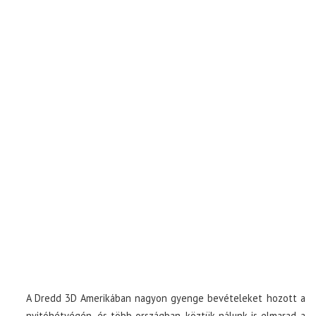
A Dredd 3D Amerikában nagyon gyenge bevételeket hozott a
nyitóhétvégén, és több országban, köztük nálunk is elmarad a