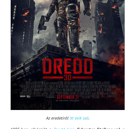
Az eredetiről
itt esik szó
.