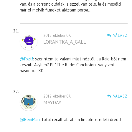
van, és a torrent oldalak is ezzel van tele. Ja és meséld
már el melyik filmeket aláztam porba….
2012. október 07.
VÁLASZ
LORANTKA_A_GALL
@Pszt!
: szerintem te valami mást néztél… a Raid-ből nem
készült Asylum? Pl. “The Rade: Conclusion” vagy vmi
hasonló… XD
2012. október 07.
VÁLASZ
MAYDAY
@BeniMan
: total recall, abraham lincoln, eredeti dredd