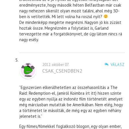
eredményezte, hogy második héten Belfastban már csak
nagy nehezen sikerült olyan mozit találni, ahol még 3D-
ben is vetítették. Mi lett volna ha roszul nyit?
De mindenképp megérte megnézni. Nagyon jó kis zúzást
hoztak össze. Megnézném a folytatást is, Garland
tervezgette már a forgatókönyvet, de úgy látom nincs rá
nagy esély.
2012. október 07.
VÁLASZ
CSAK_CSENDBEN2
“Egyszerűen elkerülhetetlen az összehasonlítás a The
Raid: Redemption-el, (amiről Koimbra írt itt) hiszen szinte
egy az egyben nyúlja az indonéz film történetét amelyet
még márciusban mutattak be Amerikában. Nem elég, hogy
a történetet le másolták, de még egy az egyben néhány
jelenetet is.”
Egy filmes/filmekkel foglalkozó blogon, egy olyan ember,