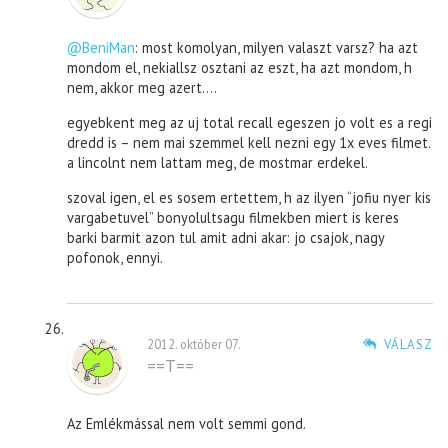
@BeniMan
: most komolyan, milyen valaszt varsz? ha azt
mondom el, nekiallsz osztani az eszt, ha azt mondom, h
nem, akkor meg azert….
egyebkent meg az uj total recall egeszen jo volt es a regi
dredd is – nem mai szemmel kell nezni egy 1x eves filmet.
a lincolnt nem lattam meg, de mostmar erdekel.
szoval igen, el es sosem ertettem, h az ilyen “jofiu nyer kis
vargabetuvel” bonyolultsagu filmekben miert is keres
barki barmit azon tul amit adni akar: jo csajok, nagy
pofonok, ennyi.
2012. október 07.
VÁLASZ
==T==
Az Emlékmással nem volt semmi gond.