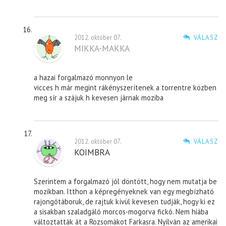
2012. október 07.
VÁLASZ
MIKKA-MAKKA
a hazai forgalmazó monnyon le
vicces h már megint rákényszerítenek a torrentre közben
meg sír a szájuk h kevesen járnak moziba
2012. október 07.
VÁLASZ
KOIMBRA
Szerintem a forgalmazó jól döntött, hogy nem mutatja be
mozikban. Itthon a képregényeknek van egy megbízható
rajongótáboruk, de rajtuk kívül kevesen tudják, hogy ki ez
a sisakban szaladgáló morcos-mogorva fickó. Nem hiába
változtatták át a Rozsomákot Farkasra. Nyilván az amerikai