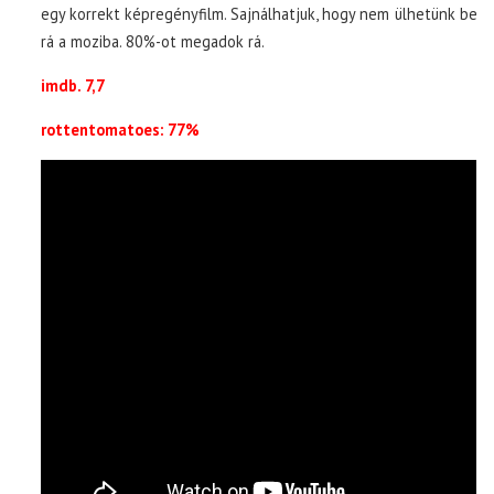
egy korrekt képregényfilm. Sajnálhatjuk, hogy nem ülhetünk be
rá a moziba. 80%-ot megadok rá.
imdb. 7,7
rottentomatoes: 77%