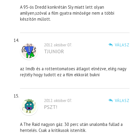
A 95-ös Dredd konkrétán Sly miatt lett olyan
amilyen,szóval a film gyatra minősége nem a többi
készítőn múlott.
2012. október 07.
VÁLASZ
TJUNIOR
az Imdb és a rottentomatoes átlagot elnézve, elég nagy
rejtély hogy tudott ez a film ekkorát bukni
2012. október 07.
VÁLASZ
PSZT!
A The Raid nagyon gáz. 30 perc után unalomba fullad a
hentelés. Csak a kritikusok istenítik.