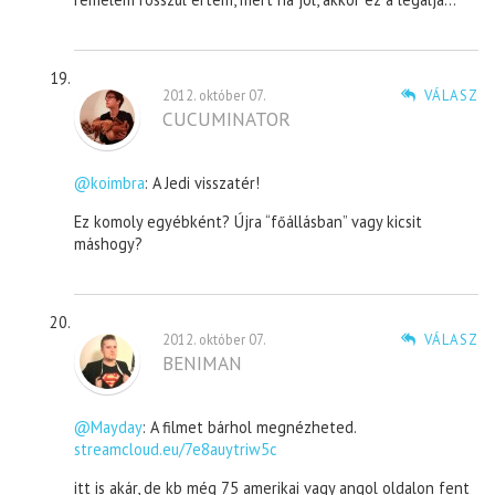
2012. október 07.
VÁLASZ
CUCUMINATOR
@koimbra
: A Jedi visszatér!
Ez komoly egyébként? Újra “főállásban” vagy kicsit
máshogy?
2012. október 07.
VÁLASZ
BENIMAN
@Mayday
: A filmet bárhol megnézheted.
streamcloud.eu/7e8auytriw5c
itt is akár, de kb még 75 amerikai vagy angol oldalon fent