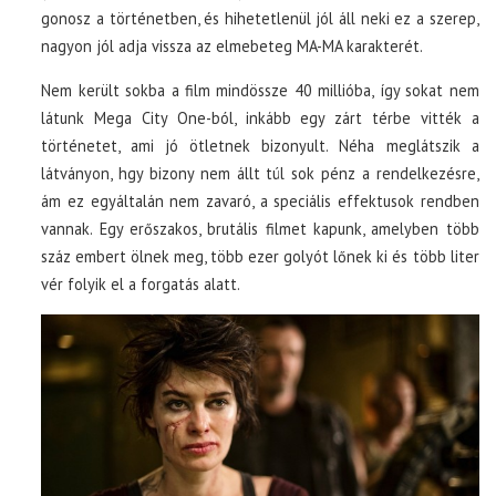
gonosz a történetben, és hihetetlenül jól áll neki ez a szerep,
nagyon jól adja vissza az elmebeteg MA-MA karakterét.
Nem került sokba a film mindössze 40 millióba, így sokat nem
látunk Mega City One-ból, inkább egy zárt térbe vitték a
történetet, ami jó ötletnek bizonyult. Néha meglátszik a
látványon, hgy bizony nem állt túl sok pénz a rendelkezésre,
ám ez egyáltalán nem zavaró, a speciális effektusok rendben
vannak. Egy erőszakos, brutális filmet kapunk, amelyben több
száz embert ölnek meg, több ezer golyót lőnek ki és több liter
vér folyik el a forgatás alatt.