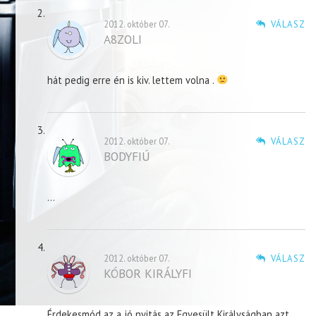
2012. október 07.
VÁLASZ
A8ZOLI
hát pedig erre én is kiv. lettem volna .
2012. október 07.
VÁLASZ
BODYFIÚ
…
2012. október 07.
VÁLASZ
KÓBOR KIRÁLYFI
Érdekesmód az a jó nyitás az Egyesült Királyságban azt