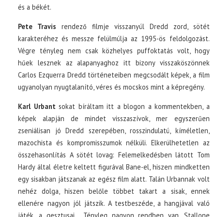
és a békét.
Pete Travis
rendező filmje visszanyúl Dredd zord, sötét
karakteréhez és messze felülmúlja az 1995-ös feldolgozást.
Végre tényleg nem csak közhelyes puffoktatás volt, hogy
hűek lesznek az alapanyaghoz itt bizony visszaköszönnek
Carlos Ezquerra Dredd történeteiben megcsodált képek, a film
ugyanolyan nyugtalanító, véres és mocskos mint a képregény.
Karl Urbant
sokat bíráltam itt a blogon a kommentekben, a
képek alapján de mindet visszaszívok, mer egyszerűen
zseniálisan jó Dredd szerepében, rosszindulatú, kíméletlen,
mazochista és kompromisszumok nélküli. Elkerülhetetlen az
összehasonlítás A sötét lovag: Felemelkedésben látott Tom
Hardy által életre keltett figurával Bane-el, hiszen mindketten
egy sisakban játszanak az egész film alatt. Talán Urbannak volt
nehéz dolga, hiszen belőle többet takart a sisak, ennek
ellenére nagyon jól játszik. A testbeszéde, a hangjával való
játék, a gesztusai… Tényleg nagyon rendben van, Stallone