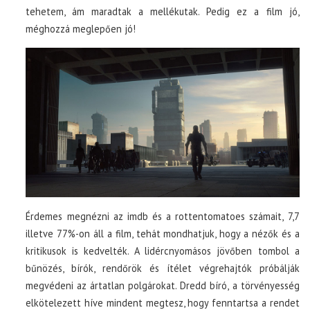
tehetem, ám maradtak a mellékutak. Pedig ez a film jó,
méghozzá meglepően jó!
Érdemes megnézni az imdb és a rottentomatoes számait, 7,7
illetve 77%-on áll a film, tehát mondhatjuk, hogy a nézők és a
kritikusok is kedvelték. A lidércnyomásos jövőben tombol a
bűnözés, bírók, rendőrök és ítélet végrehajtók próbálják
megvédeni az ártatlan polgárokat. Dredd bíró, a törvényesség
elkötelezett híve mindent megtesz, hogy fenntartsa a rendet