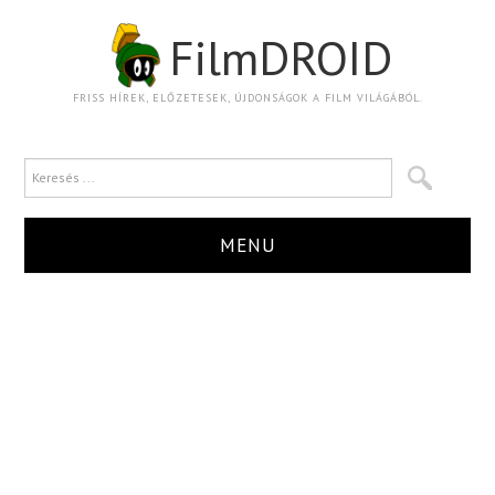
FilmDROID
FRISS HÍREK, ELŐZETESEK, ÚJDONSÁGOK A FILM VILÁGÁBÓL.
MENU
HÍR
TRAILER
KRITIKA
BOXOFFICE