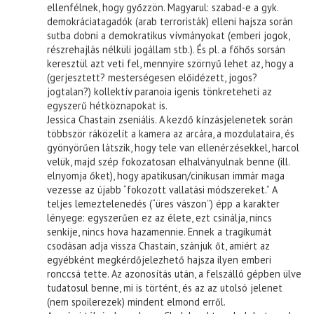
ellenfélnek, hogy győzzön. Magyarul: szabad-e a gyk.
demokráciatagadók (arab terroristák) elleni hajsza során
sutba dobni a demokratikus vívmányokat (emberi jogok,
részrehajlás nélküli jogállam stb.). És pl. a főhős sorsán
keresztül azt veti fel, mennyire szörnyű lehet az, hogy a
(gerjesztett? mesterségesen előidézett, jogos?
jogtalan?) kollektív paranoia igenis tönkreteheti az
egyszerű hétköznapokat is.
Jessica Chastain zseniális. A kezdő kínzásjelenetek során
többször ráközelít a kamera az arcára, a mozdulataira, és
gyönyörűen látszik, hogy tele van ellenérzésekkel, harcol
velük, majd szép fokozatosan elhalványulnak benne (ill.
elnyomja őket), hogy apatikusan/cinikusan immár maga
vezesse az újabb “fokozott vallatási módszereket.” A
teljes lemeztelenedés (“üres vászon”) épp a karakter
lényege: egyszerűen ez az élete, ezt csinálja, nincs
senkije, nincs hova hazamennie. Ennek a tragikumát
csodásan adja vissza Chastain, szánjuk őt, amiért az
egyébként megkérdőjelezhető hajsza ilyen emberi
ronccsá tette. Az azonosítás után, a felszálló gépben ülve
tudatosul benne, mi is történt, és az az utolsó jelenet
(nem spoilerezek) mindent elmond erről.