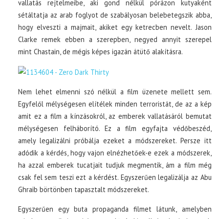
vallatás rejtelmeibe, aki gond nélkül pórázon kutyaként
sétáltatja az arab foglyot de szabályosan belebetegszik abba,
hogy elveszti a majmait, akiket egy ketrecben nevelt. Jason
Clarke remek ebben a szerepben, negyed annyit szerepel
mint Chastain, de mégis képes igazán átütő alakításra.
Nem lehet elmenni szó nélkül a film üzenete mellett sem.
Egyfelől mélységesen elítélek minden terroristát, de az a kép
amit ez a film a kínzásokról, az emberek vallatásáról bemutat
mélységesen felháborító. Ez a film egyfajta védőbeszéd,
amely legalizálni próbálja ezeket a módszereket. Persze itt
adódik a kérdés, hogy vajon elnézhetőek-e ezek a módszerek,
ha azzal emberek tucatjait tudjuk megmentik, ám a film még
csak fel sem teszi ezt a kérdést. Egyszerűen legalizálja az Abu
Ghraib börtönben tapasztalt módszereket.
Egyszerűen egy buta propaganda filmet látunk, amelyben