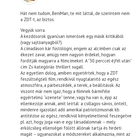
Hát nem tudom, BeniMan, te mit láttál, de szerintem nem
a ZDT-t, az biztos.
Vegyük sorra.
A kezdősorok gyanúsan ismerősek egy másik kritikából
(vagy sajtóanyagból?).
A címadáson kár füstölögni, engem az alcímben csak az
ékezet zavar, amúgy nem nagyon érdekel, hogyan
fordítják magyarra a filmcímeket. A ”30 perccel éjfél után”
cím Zs-kategóriás thrillert sugall.
Az egyetlen dolog, amiben egyetértek, hogy a ZDT
feszültségteli film, rendkívül nyugtalanító az egész
atmoszféra, a párbeszédek, a terek, a beállítások. Az
viszont már nem igaz, hogy a filmnek bármiféle
egyértelmű “üzenete” lenne, vagy ha van is, épp az
ellenkezője annak, amit leírtál: a csillagos-sávos, öntelt,
mindenre igazolást adó amerikai patriotizmusnak kb.
antitézise az egész, rendkívül kényelmetlenül feszegetve
pl. azt, hogy joga van-e egy társadalomnak – mely
erkölcsileg ellenségei fölött állónak tartja és hirdeti
magát – ugyanazokat a módszereket alkalmaznia, mint az