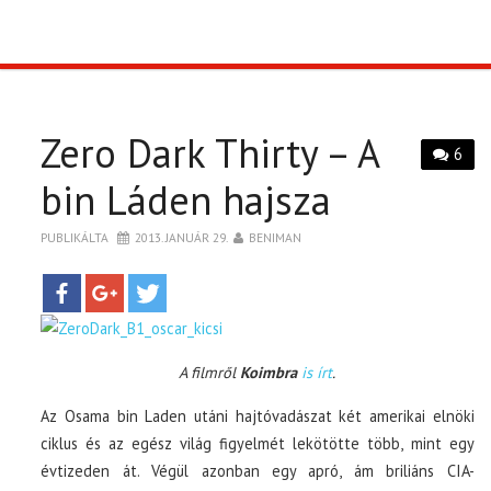
TOP10
KULISSZA
Zero Dark Thirty – A
6
CIKK
bin Láden hajsza
PÓLÓ RENDELÉS
PUBLIKÁLTA
2013. JANUÁR 29.
BENIMAN
A filmről
Koimbra
is írt
.
Az Osama bin Laden utáni hajtóvadászat két amerikai elnöki
ciklus és az egész világ figyelmét lekötötte több, mint egy
évtizeden át. Végül azonban egy apró, ám briliáns CIA-