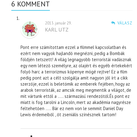
6 KOMMENT
2013. január 29.
VÁLASZ
KARL UTZ
Pont erre számítottam ezzel a filmmel kapcsolatban és
ezért nem vagyok hajlandó megnézni, pedig a Bombák
földjén tetszett! A világ legnagyobb terroristái vadásznak
egy nem létező személyre, az olajért és egyéb értekekért
folyó harc a terrorizmus köpenye mögé rejtve! Ez a film
pedig pont azt a célt szolgálja amit nagyon jól írt a cikk
szerzője, ezzel is beletömik az emberek fejében, hogy az
arabok terroristák, az amcsik meg megmentik a világot, de
mit vártunk ettől a ….. származású rendezőtől.És pont ez
miatt is fog tarolni a Lincoln, mert az akadémia nagyrésze
feltehetően ….. Bár ez nem von le semmit Daniel Day
Lewis érdemeiből , őt zseniális színésznek tartom!