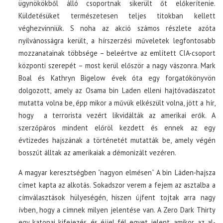
ügynökökből álló csoportnak sikerült őt előkerítenie.
Küldetésüket természetesen teljes titokban kellett
véghezvinniük. S noha az akció számos részlete azóta
nyilvánosságra került, a hírszerzési műveletek legfontosabb
mozzanatainak többsége – beleértve az említett CIA-csoport
központi szerepét – most kerül először a nagy vászonra. Mark
Boal és Kathryn Bigelow évek óta egy forgatókönyvön
dolgozott, amely az Osama bin Laden elleni hajtóvadászatot
mutatta volna be, épp mikor a művük elkészült volna, jött a hír,
hogy a terrorista vezért likvidálták az amerikai erők. A
szerzőpáros mindent előröl kezdett és ennek az egy
évtizedes hajszának a történetét mutatták be, amely végén
bosszút álltak az amerikaiak a démonizált vezéren.
A magyar keresztségben ”nagyon elmésen” A bin Láden-hajsza
címet kapta az alkotás. Sokadszor verem a fejem az asztalba a
címválasztások hülyeségén, hiszen újfent tojtak arra nagy
ívben, hogy a címnek milyen jelentése van. A Zero Dark Thirty
egy katonai kifejezés, és éjjel fél egyet jelent, amikor az al-