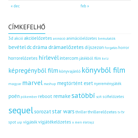
« dec
feb »
CÍMKEFELHŐ
akcióelőzetes
3d
akció
animációelőzetes
bemutatók
animáció
dráma
drámaelőzetes
bevétel
dc
díjszezon
horror
forgatás
hírlevél
intercom
horrorelőzetes
játékból film
kvíz
könyvből film
képregényből film
könyvajánló
marvel
megtörtént eset
nyereményjáték
magyar
mashup
satöbbi
remake
poén
reboot
scifielőzetes
pókember
scifi
sequel
star wars
sorozat
thrillerelőzetes
thriller
tv
tv
vígjátékelőzetes
vígjáték
spot
uip
x men
életrajz