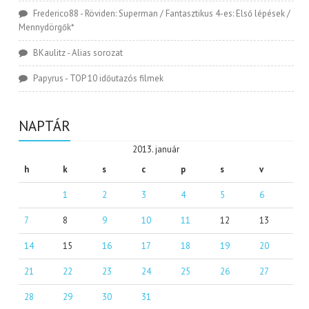
Frederico88
-
Röviden: Superman / Fantasztikus 4-es: Első lépések /
Mennydörgők*
BKaulitz
-
Alias sorozat
Papyrus
-
TOP 10 időutazós filmek
NAPTÁR
2013. január
h
k
s
c
p
s
v
1
2
3
4
5
6
7
8
9
10
11
12
13
14
15
16
17
18
19
20
21
22
23
24
25
26
27
28
29
30
31