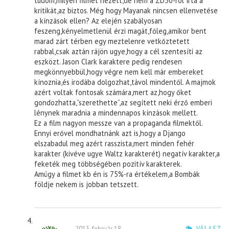
tudom,milyen filmet nézett,de nem a ZD30-ról írta a
kritikát,az biztos. Még hogy Mayanak nincsen ellenvetése
a kínzások ellen? Az elején szabályosan
feszeng,kényelmetlenül érzi magát,főleg,amikor bent
marad zárt térben egy meztelenre vetkőztetett
rabbal,csak aztán rájön ugye,hogy a cél szentesíti az
eszközt. Jason Clark karaktere pedig rendesen
megkönnyebbül,hogy végre nem kell már embereket
kínoznia,és irodába dolgozhat,távol mindentől. A majmok
azért voltak fontosak számára,mert az,hogy őket
gondozhatta,”szerethette”,az segített neki érző emberi
lénynek maradnia a mindennapos kínzások mellett.
Ez a film nagyon messze van a propaganda filmektől.
Ennyi erővel mondhatnánk azt is,hogy a Django
elszabadul meg azért rasszista,mert minden fehér
karakter (kivéve ugye Waltz karakterét) negatív karakter,a
feketék meg többségében pozitív karakterek.
Amúgy a filmet kb én is 75%-ra értékelem,a Bombák
földje nekem is jobban tetszett.
2013. február 18.
VÁLASZ