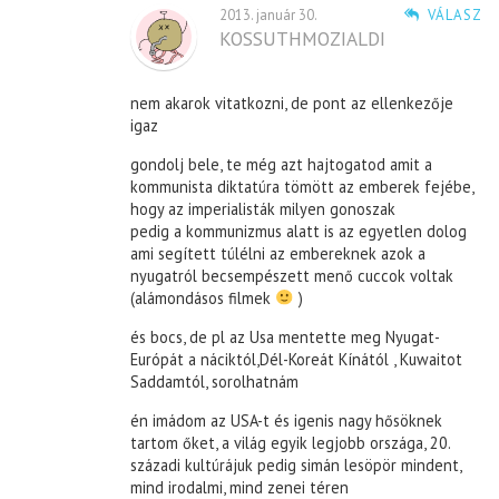
2013. január 30.
VÁLASZ
KOSSUTHMOZIALDI
nem akarok vitatkozni, de pont az ellenkezője
igaz
gondolj bele, te még azt hajtogatod amit a
kommunista diktatúra tömött az emberek fejébe,
hogy az imperialisták milyen gonoszak
pedig a kommunizmus alatt is az egyetlen dolog
ami segített túlélni az embereknek azok a
nyugatról becsempészett menő cuccok voltak
(alámondásos filmek
)
és bocs, de pl az Usa mentette meg Nyugat-
Európát a náciktól,Dél-Koreát Kínától , Kuwaitot
Saddamtól, sorolhatnám
én imádom az USA-t és igenis nagy hősöknek
tartom őket, a világ egyik legjobb országa, 20.
századi kultúrájuk pedig simán lesöpör mindent,
mind irodalmi, mind zenei téren