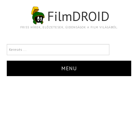
FilmDROID
FRISS HÍREK, ELŐZETESEK, ÚJDONSÁGOK A FILM VILÁGÁBÓL.
MENU
HÍR
TRAILER
KRITIKA
BOXOFFICE