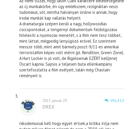
Az némi túlzás, hogy Jason Clark karaktere belebetegedne
az új munkakörbe, én úgy emlékszem, rezignáltan veszi
tudomásul, sőt, mintha halványan örülne is annak, hogy
irodai munkát kap vallatás helyett.
A dramaturgia szépen kerüli a nagy, hollywoodias
csúcspontokat, a tengernyi dokumentum feldolgozása
hitelesíti a nyomozás menetét, s a film nem tesz többet,
mint láttat, mégpedig lenyűgöző erővel. Ez szerintem
messze több, mint amit bármely poszt-9/11-es amerikai
terroristafilm képes volt elérni (pl. Rendition, Green Zone).
A Hurt Locker is jó volt, de Bigelownak EZÉRT kell(ene)
Oscart kapnia. Sajnos a teljesen buta ellenkampány
szertefoszlatta a film esélyeit, talán még Chastain
reményeit is.
2013. január 29.
VÁLASZ
DREX
nikodemussal kell hogy egyet értsek,a kritika írója nem