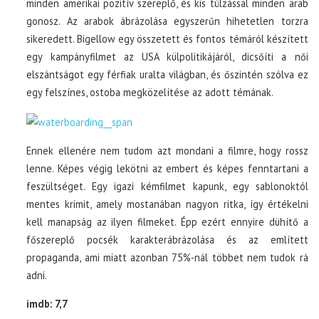
minden amerikai pozitív szereplő, és kis túlzással minden arab
gonosz. Az arabok ábrázolása egyszerűn hihetetlen torzra
sikeredett. Bigellow egy összetett és fontos témáról készített
egy kampányfilmet az USA külpolitikájáról, dicsőíti a női
elszántságot egy férfiak uralta világban, és őszintén szólva ez
egy felszínes, ostoba megközelítése az adott témának.
Ennek ellenére nem tudom azt mondani a filmre, hogy rossz
lenne. Képes végig lekötni az embert és képes fenntartani a
feszültséget. Egy igazi kémfilmet kapunk, egy sablonoktól
mentes krimit, amely mostanában nagyon ritka, így értékelni
kell manapság az ilyen filmeket. Épp ezért ennyire dühítő a
főszereplő pocsék karakterábrázolása és az említett
propaganda, ami miatt azonban 75%-nál többet nem tudok rá
adni.
imdb: 7,7