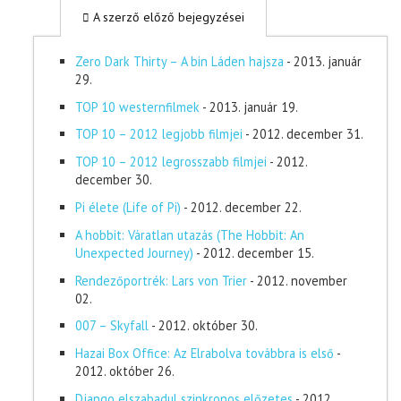
A szerző előző bejegyzései
Zero Dark Thirty – A bin Láden hajsza
- 2013. január
29.
TOP 10 westernfilmek
- 2013. január 19.
TOP 10 – 2012 legjobb filmjei
- 2012. december 31.
TOP 10 – 2012 legrosszabb filmjei
- 2012.
december 30.
Pi élete (Life of Pi)
- 2012. december 22.
A hobbit: Váratlan utazás (The Hobbit: An
Unexpected Journey)
- 2012. december 15.
Rendezőportrék: Lars von Trier
- 2012. november
02.
007 – Skyfall
- 2012. október 30.
Hazai Box Office: Az Elrabolva továbbra is első
-
2012. október 26.
Django elszabadul szinkronos előzetes
- 2012.