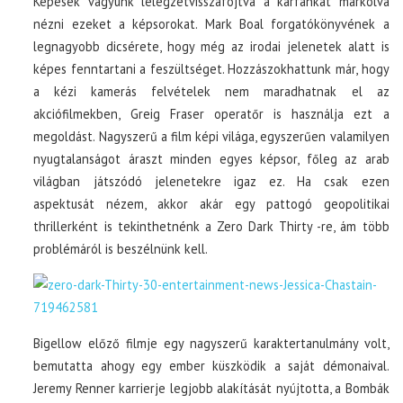
Képesek vagyunk lélegzetvisszafojtva a karfánkat markolva
nézni ezeket a képsorokat. Mark Boal forgatókönyvének a
legnagyobb dicsérete, hogy még az irodai jelenetek alatt is
képes fenntartani a feszültséget. Hozzászokhattunk már, hogy
a kézi kamerás felvételek nem maradhatnak el az
akciófilmekben, Greig Fraser operatőr is használja ezt a
megoldást. Nagyszerű a film képi világa, egyszerűen valamilyen
nyugtalanságot áraszt minden egyes képsor, főleg az arab
világban játszódó jelenetekre igaz ez. Ha csak ezen
aspektusát nézem, akkor akár egy pattogó geopolitikai
thrillerként is tekinthetnénk a Zero Dark Thirty -re, ám több
problémáról is beszélnünk kell.
Bigellow előző filmje egy nagyszerű karaktertanulmány volt,
bemutatta ahogy egy ember küszködik a saját démonaival.
Jeremy Renner karrierje legjobb alakítását nyújtotta, a Bombák