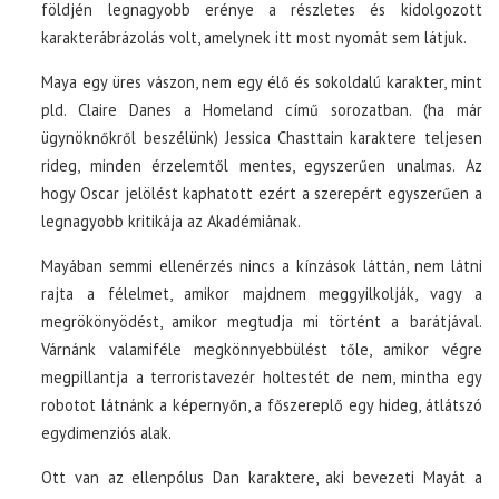
földjén legnagyobb erénye a részletes és kidolgozott
karakterábrázolás volt, amelynek itt most nyomát sem látjuk.
Maya egy üres vászon, nem egy élő és sokoldalú karakter, mint
pld. Claire Danes a Homeland című sorozatban. (ha már
ügynöknőkről beszélünk) Jessica Chasttain karaktere teljesen
rideg, minden érzelemtől mentes, egyszerűen unalmas. Az
hogy Oscar jelölést kaphatott ezért a szerepért egyszerűen a
legnagyobb kritikája az Akadémiának.
Mayában semmi ellenérzés nincs a kínzások láttán, nem látni
rajta a félelmet, amikor majdnem meggyilkolják, vagy a
megrökönyödést, amikor megtudja mi történt a barátjával.
Várnánk valamiféle megkönnyebbülést tőle, amikor végre
megpillantja a terroristavezér holtestét de nem, mintha egy
robotot látnánk a képernyőn, a főszereplő egy hideg, átlátszó
egydimenziós alak.
Ott van az ellenpólus Dan karaktere, aki bevezeti Mayát a