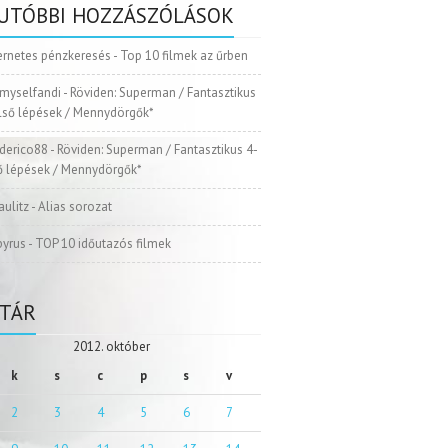
UTÓBBI HOZZÁSZÓLÁSOK
ernetes pénzkeresés
-
Top 10 filmek az űrben
myselfandi
-
Röviden: Superman / Fantasztikus
Első lépések / Mennydörgők*
ederico88
-
Röviden: Superman / Fantasztikus 4-
ső lépések / Mennydörgők*
aulitz
-
Alias sorozat
pyrus
-
TOP 10 időutazós filmek
TÁR
2012. október
k
s
c
p
s
v
2
3
4
5
6
7