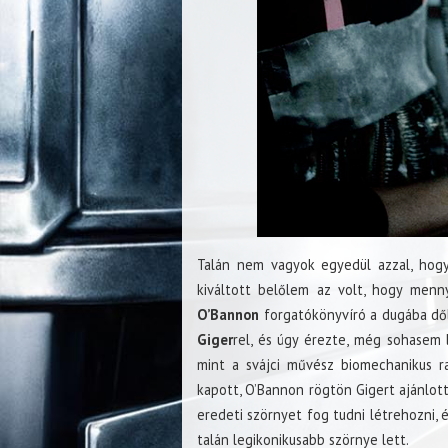
Talán nem vagyok egyedül azzal, hog
kiváltott belőlem az volt, hogy menny
O’Bannon
forgatókönyvíró a dugába dő
Giger
rel, és úgy érezte, még sohasem 
mint a svájci művész biomechanikus r
kapott, O’Bannon rögtön Gigert ajánlo
eredeti szörnyet fog tudni létrehozni,
talán legikonikusabb szörnye lett.