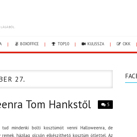
ILÁGÁBÓL.
A
BOXOFFICE
TOP10
KULISSZA
CIKK
FAC
BER 27.
eenra Tom Hankstől
5
 tud mindenki bolti kosztümöt venni Halloweenra, de
remek, házilag olcsón elkészíthető kosztüm ötlettel. Az