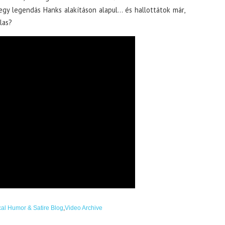
egy legendás Hanks alakításon alapul… és hallottátok már,
las?
ical Humor & Satire Blog
,
Video Archive