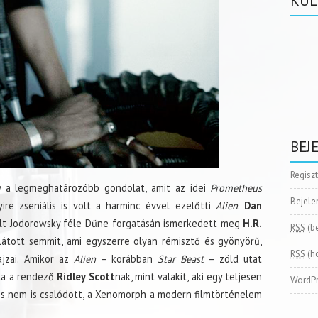
KÜL
BEJ
Regisz
y a legmeghatározóbb gondolat, amit az idei
Prometheus
Bejele
ire zseniális is volt a harminc évvel ezelőtti
Alien
.
Dan
lt Jodorowsky féle Dűne forgatásán ismerkedett meg
H.R.
RSS
(b
látott semmit, ami egyszerre olyan rémisztő és gyönyörű,
RSS
(h
ajzai. Amikor az
Alien
– korábban
Star Beast
– zöld utat
tta a rendező
Ridley Scott
nak, mint valakit, aki egy teljesen
WordPr
 és nem is csalódott, a Xenomorph a modern filmtörténelem