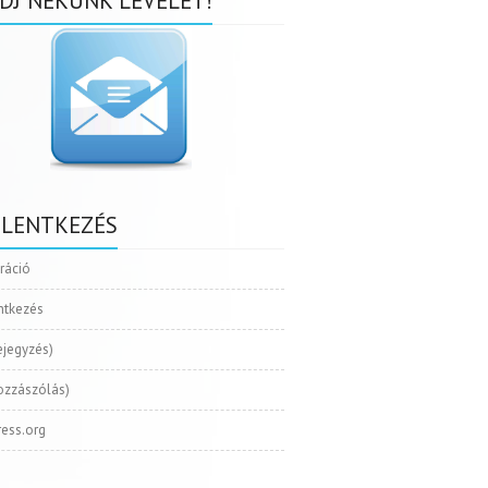
DJ NEKÜNK LEVELET!
ELENTKEZÉS
tráció
ntkezés
ejegyzés)
ozzászólás)
ess.org