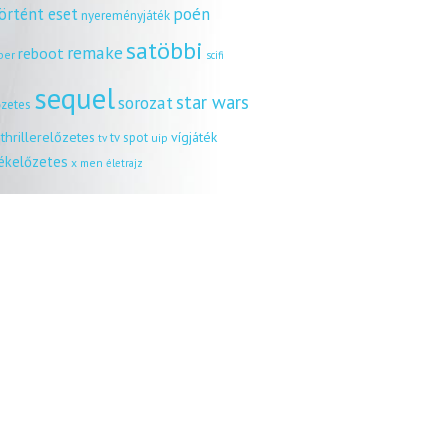
örtént eset
poén
nyereményjáték
satöbbi
remake
reboot
ber
scifi
sequel
star wars
sorozat
őzetes
thrillerelőzetes
vígjáték
tv spot
uip
tv
tékelőzetes
x men
életrajz