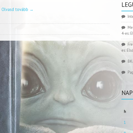
LEG
Olvasd tovább
→
Int
Me
4-es: 
Fr
es: El
BK
Pa
NAP
h
1