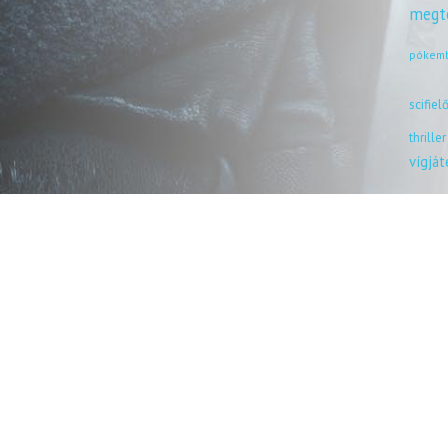
megt
pókem
scifiel
thriller
vígjá