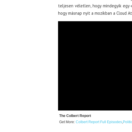
teljesen véletlen, hogy mindegyik egy-
hogy másnap nyit a mozikban a Cloud At
The Colbert Report
Get More:
Colbert Report Full Episodes
,
Polit