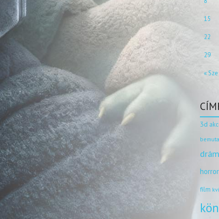
8
15
22
29
« Sze
CÍM
3d
akc
bemuta
drám
horro
film
kv
kön