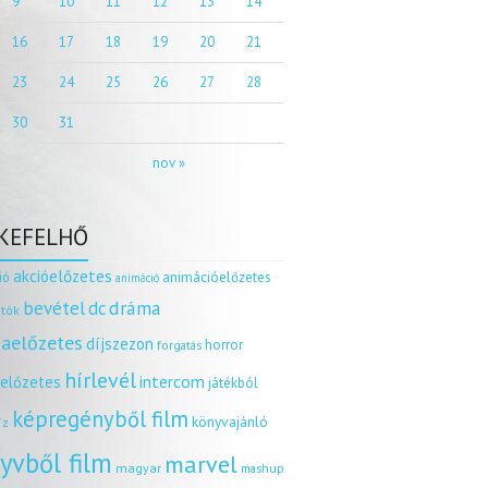
9
10
11
12
13
14
16
17
18
19
20
21
23
24
25
26
27
28
30
31
nov »
KEFELHŐ
akcióelőzetes
ió
animációelőzetes
animáció
dráma
bevétel
dc
tók
aelőzetes
díjszezon
horror
forgatás
hírlevél
intercom
relőzetes
játékból
képregényből film
könyvajánló
íz
yvből film
marvel
magyar
mashup