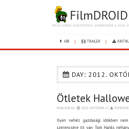
FilmDROID
FRISS HÍREK, ELŐZETESEK, ÚJDONSÁGOK A FILM V
HÍR
TRAILER
KRITIK
DAY:
2012. OKTÓ
Ötletek Hallow
PUBLIKÁLTA
2012. OKTÓBER 27.
FAYEFAYE
Ilyen nehéz gazdasági időkben nem
szerencsére itt van Tom Hanks néhány 