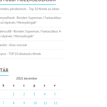
ernetes pénzkeresés
-
Top 10 filmek az űrben
myselfandi
-
Röviden: Superman / Fantasztikus
Első lépések / Mennydörgők*
ederico88
-
Röviden: Superman / Fantasztikus 4-
ső lépések / Mennydörgők*
aulitz
-
Alias sorozat
pyrus
-
TOP 10 időutazós filmek
TÁR
2010. december
k
s
c
p
s
v
1
2
3
4
5
7
8
9
10
11
12