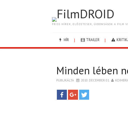
FilmDROID
FRISS HÍREK, ELŐZETESEK, ÚJDONSÁGOK A FILM V
HÍR
TRAILER
KRITIK
Minden lében né
PUBLIKÁLTA
2010. DECEMBER 01.
KOIMBR