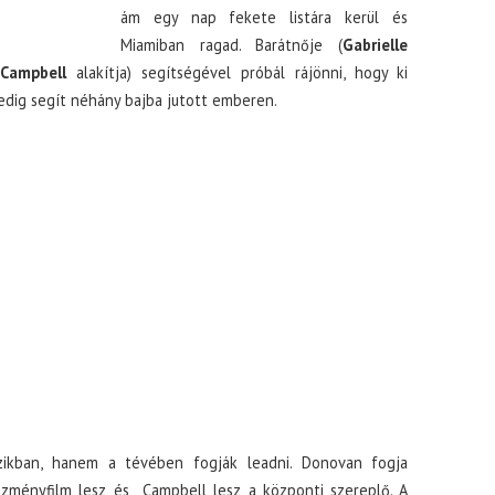
ám egy nap fekete listára kerül és
Miamiban ragad. Barátnője (
Gabrielle
 Campbell
alakítja) segítségével próbál rájönni, hogy ki
edig segít néhány bajba jutott emberen.
zikban, hanem a tévében fogják leadni. Donovan fogja
őzményfilm lesz és Campbell lesz a központi szereplő. A