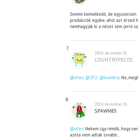
Semmi kiemelkedő, de egyszerűen 
produkciók egyike, ahol azt érzed 
nemhagyják ki a nézőt sem (erre sok
2010. december 01.
COUNTRYPECOS
@efes
:
@ZF2
:
@koimbra
: No, meg
2010. december 01.
SPAWN85
@efes
: Nekem úgy rémlik, hogy ne
azóta nem adták tovább…