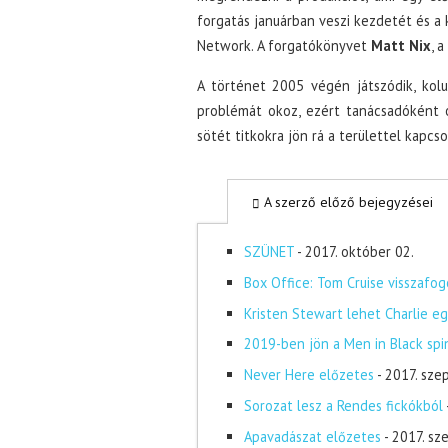
forgatás januárban veszi kezdetét és a 
Network. A forgatókönyvet
Matt Nix
, a
A történet 2005 végén játszódik, kolu
problémát okoz, ezért tanácsadóként 
sötét titkokra jön rá a területtel kapcs
A szerző előző bejegyzései
SZÜNET
- 2017. október 02.
Box Office: Tom Cruise visszafog
Kristen Stewart lehet Charlie eg
2019-ben jön a Men in Black spi
Never Here előzetes
- 2017. sze
Sorozat lesz a Rendes fickókból
Apavadászat előzetes
- 2017. s