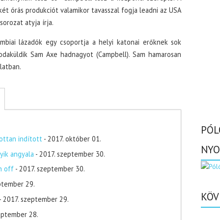
két órás produkciót valamikor tavasszal fogja leadni az USA
 sorozat atyja írja.
mbiai lázadók egy csoportja a helyi katonai erőknek sok
odaküldik Sam Axe hadnagyot (Campbell). Sam hamarosan
olatban.
PÓL
ottan indított
- 2017. október 01.
NYO
yik angyala
- 2017. szeptember 30.
n off
- 2017. szeptember 30.
ptember 29.
KÖV
- 2017. szeptember 29.
zeptember 28.