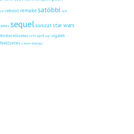
satöbbi
remake
reboot
ber
scifi
sequel
star wars
sorozat
őzetes
thrillerelőzetes
vígjáték
tv spot
uip
tv
tékelőzetes
x men
életrajz