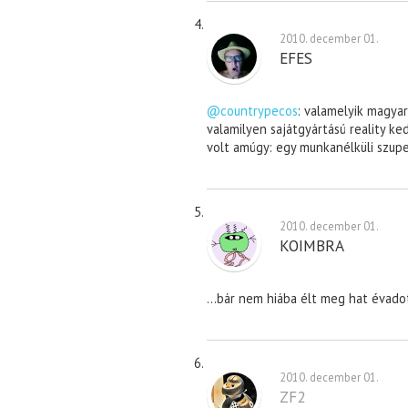
2010. december 01.
EFES
@countrypecos
: valamelyik magya
valamilyen sajátgyártású reality ke
volt amúgy: egy munkanélküli szup
2010. december 01.
KOIMBRA
…bár nem hiába élt meg hat évadot 
2010. december 01.
ZF2