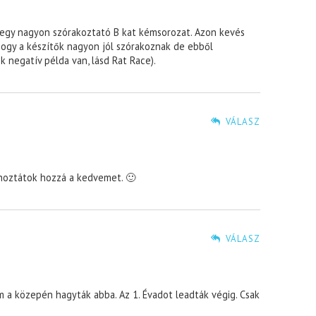
egy nagyon szórakoztató B kat kémsorozat. Azon kevés
hogy a készítők nagyon jól szórakoznak de ebből
 negatív példa van, lásd Rat Race).
VÁLASZ
hoztátok hozzá a kedvemet. 🙂
VÁLASZ
m a közepén hagyták abba. Az 1. Évadot leadták végig. Csak