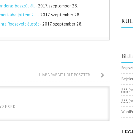
nderas bosszút áll
- 2017. szeptember 28.
merikába jöttem 2-t
- 2017. szeptember 28.
KÜL
onra Roosevelt életét
- 2017. szeptember 28.
BEJ
Regisz
ÚJABB RABBIT HOLE POSZTER
Bejele
RSS
(b
RSS
(h
GYZESEK
WordPr
LEG