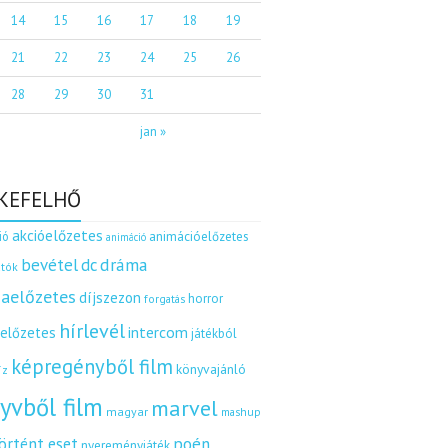
14
15
16
17
18
19
21
22
23
24
25
26
28
29
30
31
jan »
KEFELHŐ
akcióelőzetes
ió
animációelőzetes
animáció
dráma
bevétel
dc
tók
aelőzetes
díjszezon
horror
forgatás
hírlevél
intercom
relőzetes
játékból
képregényből film
könyvajánló
íz
yvből film
marvel
magyar
mashup
örtént eset
poén
nyereményjáték