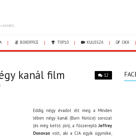
ILÁGÁBÓL.
A
BOXOFFICE
TOP10
KULISSZA
CIKK
gy kanál film
FAC
12
A
Eddig négy évadot élt meg a Minden
lében négy kanál (Burn Notice) sorozat
(és még kettő jön), a főszereplő
Jeffrey
Donovan
volt, aki a CIA egyik ügynöke,