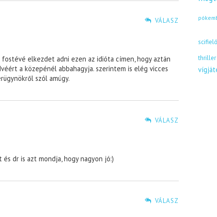
pókem
VÁLASZ
scifiel
thriller
r fostévé elkezdet adni ezen az idióta címen, hogy aztán
dvéért a közepénél abbahagyja. szerintem is elég vicces
vígjá
erügynökről szól amúgy.
VÁLASZ
és dr is azt mondja, hogy nagyon jó:)
VÁLASZ