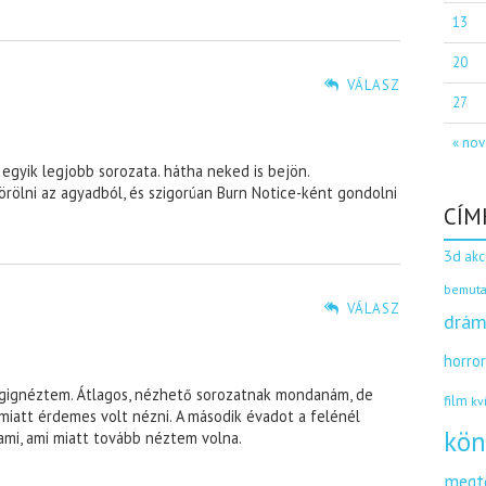
13
20
VÁLASZ
27
« nov
egyik legjobb sorozata. hátha neked is bejön.
rölni az agyadból, és szigorúan Burn Notice-ként gondolni
CÍM
3d
akc
bemuta
VÁLASZ
drám
horro
égignéztem. Átlagos, nézhető sorozatnak mondanám, de
film
kv
 miatt érdemes volt nézni. A második évadot a felénél
kön
ami, ami miatt tovább néztem volna.
megt