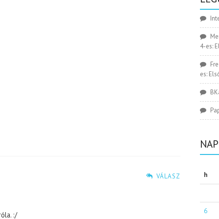
Int
Me
4-es: 
Fr
es: El
BK
Pa
NAP
h
VÁLASZ
6
la. :/