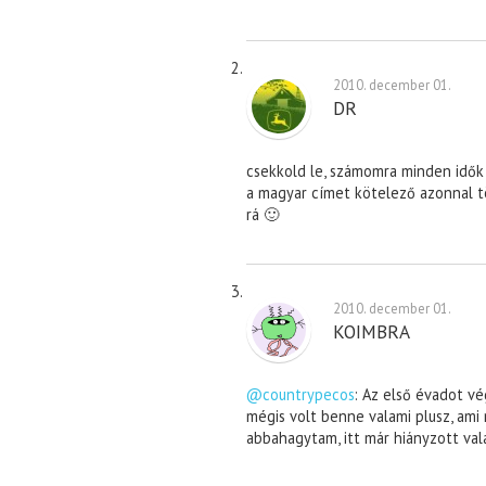
2010. december 01.
DR
csekkold le, számomra minden idők 
a magyar címet kötelező azonnal tö
rá 🙂
2010. december 01.
KOIMBRA
@countrypecos
: Az első évadot v
mégis volt benne valami plusz, ami
abbahagytam, itt már hiányzott val