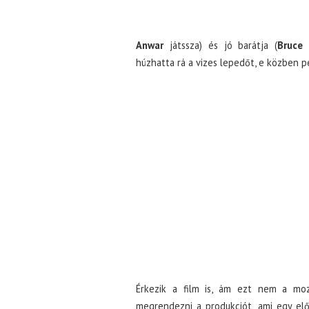
Anwar
játssza) és jó barátja (
Bruce
húzhatta rá a vizes lepedőt, e közben p
Érkezik a film is, ám ezt nem a mo
megrendezni a produkciót, ami egy el