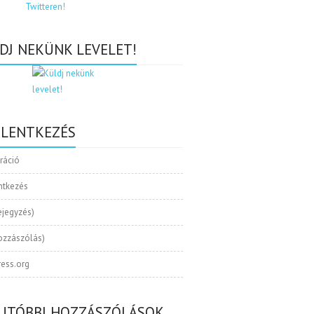
DJ NEKÜNK LEVELET!
ELENTKEZÉS
tráció
ntkezés
ejegyzés)
ozzászólás)
ess.org
UTÓBBI HOZZÁSZÓLÁSOK