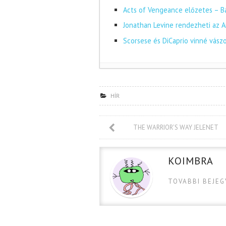
Acts of Vengeance előzetes – Ba
Jonathan Levine rendezheti az A
Scorsese és DiCaprio vinné vász
HÍR
THE WARRIOR’S WAY JELENET
KOIMBRA
TOVABBI BEJE