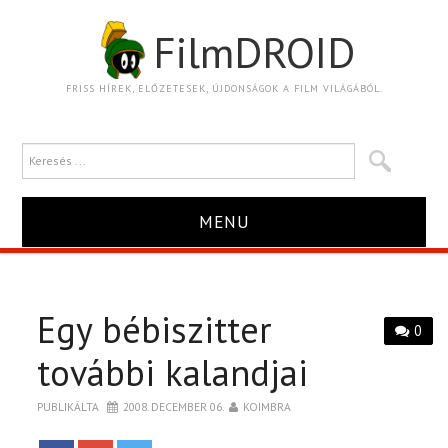
FilmDROID
FRISS HÍREK, ELŐZETESEK, ÚJDONSÁGOK A FILM VILÁGÁBÓL.
MENU
HÍR
Egy bébiszitter
TRAILER
0
további kalandjai
KRITIKA
PUBLIKÁLTA
2008. DECEMBER 06.
KOIMBRA
BOXOFFICE