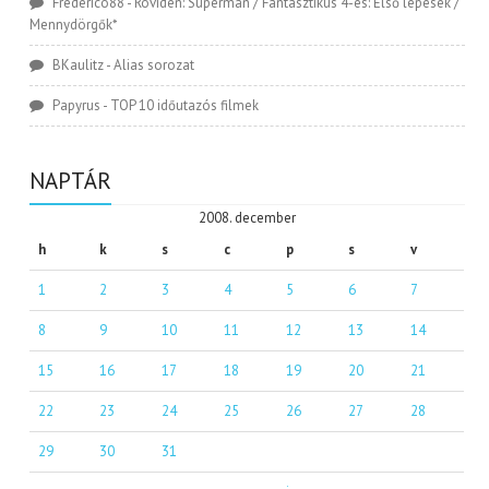
Frederico88
-
Röviden: Superman / Fantasztikus 4-es: Első lépések /
Mennydörgők*
BKaulitz
-
Alias sorozat
Papyrus
-
TOP 10 időutazós filmek
NAPTÁR
2008. december
h
k
s
c
p
s
v
1
2
3
4
5
6
7
8
9
10
11
12
13
14
15
16
17
18
19
20
21
22
23
24
25
26
27
28
29
30
31