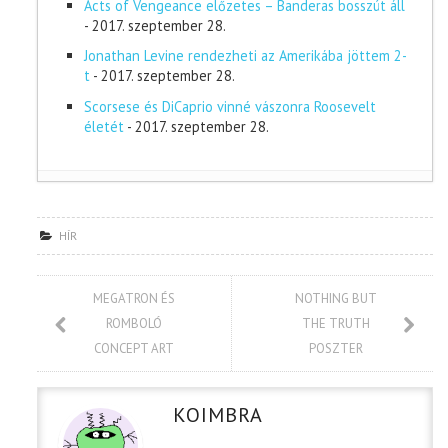
Acts of Vengeance előzetes – Banderas bosszút áll
- 2017. szeptember 28.
Jonathan Levine rendezheti az Amerikába jöttem 2-
t
- 2017. szeptember 28.
Scorsese és DiCaprio vinné vászonra Roosevelt
életét
- 2017. szeptember 28.
HÍR
MEGATRON ÉS
NOTHING BUT
ROMBOLÓ
THE TRUTH
CONCEPT ART
POSZTER
KOIMBRA