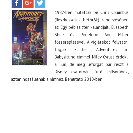
1987-ben mutatták be Chris Columbus
TOP10
(Reszkessetek betörők) rendezésében
az Egy bébiszitter kalandjait, Elizabeth
KULISSZA
Shue és Penelope Ann Miller
főszereplésével. A vígjátékot folytatni
CIKK
fogják Further Adventures in
Babysitting címmel, Miley Cyrust érdekli
a film, de még leforgat pár részt a
PÓLÓ RENDELÉS
Disney csatornán futó műsorához,
aztán hozzálátnak a filmhez. Bemutató 2010-ben.