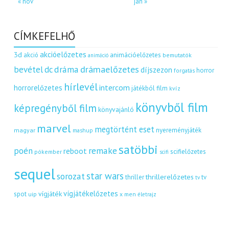
« nov
jan »
CÍMKEFELHŐ
akcióelőzetes
3d
akció
animációelőzetes
bemutatók
animáció
dráma
drámaelőzetes
bevétel
dc
díjszezon
horror
forgatás
hírlevél
intercom
horrorelőzetes
játékból film
kvíz
könyvből film
képregényből film
könyvajánló
marvel
megtörtént eset
nyereményjáték
magyar
mashup
satöbbi
remake
poén
reboot
scifielőzetes
pókember
scifi
sequel
star wars
sorozat
thrillerelőzetes
thriller
tv
tv
vígjátékelőzetes
vígjáték
spot
uip
x men
életrajz