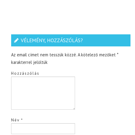
VÉLEMÉNY, HOZZÁSZÓLÁS?
Az email címet nem tesszük közzé.
A kötelező mezőket
*
karakterrel jelöltük
Hozzászólás
Név
*