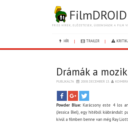
FilmDROID
FRISS HÍREK, ELŐZETESEK, ÚJDONSÁGOK A FILM V
HÍR
TRAILER
KRITIK
Drámák a mozi
PUBLIKÁLTA
2008. DECEMBER 13.
KOIMBR
Powder Blue:
Karácsony este 4 los ang
(Jessica Biel), egy hitéből kiábrándult
kívül a filmben benne van még Ray Liotta