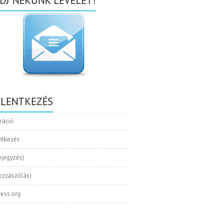
DJ NEKÜNK LEVELET!
ELENTKEZÉS
tráció
ntkezés
ejegyzés)
ozzászólás)
ess.org