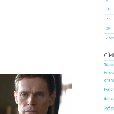
8
15
22
29
« nov
CÍM
3d
akc
bemuta
drám
horro
film
kv
kön