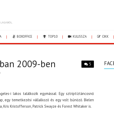
ILÁGÁBÓL.
A
BOXOFFICE
TOP10
KULISSZA
CIKK
kban 2009-ben
FAC
5
A
eles-i lakos találkozik egymással: Egy sztriptíztáncosnő
 pap, egy temetkezési vállalkozó és egy volt bűnöző. Bielen
, Kris Kristofferson, Patrick Swayze és Forest Whitaker is.