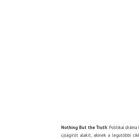
Nothing But the Truth
: Politikai drám
újságírót alakít, akinek a legutóbbi c