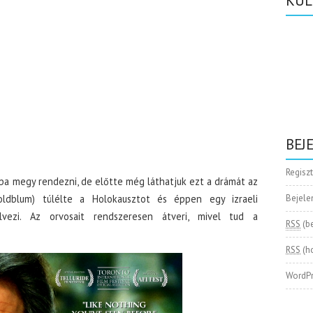
KÜL
BEJ
Regisz
ába megy rendezni, de előtte még láthatjuk ezt a drámát az
oldblum) túlélte a Holokausztot és éppen egy izraeli
Bejele
lvezi. Az orvosait rendszeresen átveri, mivel tud a
RSS
(b
RSS
(h
WordPr