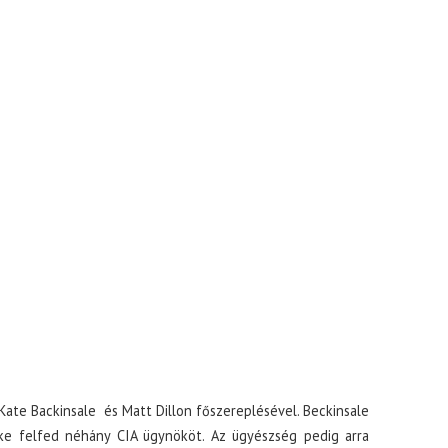
a Kate Backinsale és Matt Dillon főszereplésével. Beckinsale
ikke felfed néhány CIA ügynököt. Az ügyészség pedig arra