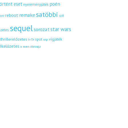
örtént eset
poén
nyereményjáték
satöbbi
remake
reboot
ber
scifi
sequel
star wars
sorozat
őzetes
thrillerelőzetes
vígjáték
tv spot
uip
tv
tékelőzetes
x men
életrajz