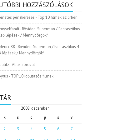
UTÓBBI HOZZÁSZÓLÁSOK
ernetes pénzkeresés
-
Top 10 filmek az űrben
myselfandi
-
Röviden: Superman / Fantasztikus
Első lépések / Mennydörgők*
ederico88
-
Röviden: Superman / Fantasztikus 4-
ső lépések / Mennydörgők*
aulitz
-
Alias sorozat
pyrus
-
TOP 10 időutazós filmek
TÁR
2008. december
k
s
c
p
s
v
2
3
4
5
6
7