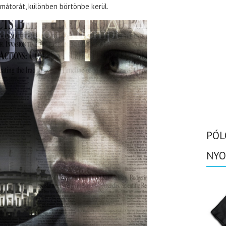
ormátorát, különben börtönbe kerül.
PÓL
NYO