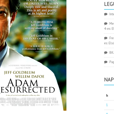
LEG
Int
Me
4-es: 
Fr
es: El
BK
Pa
NAP
h
1