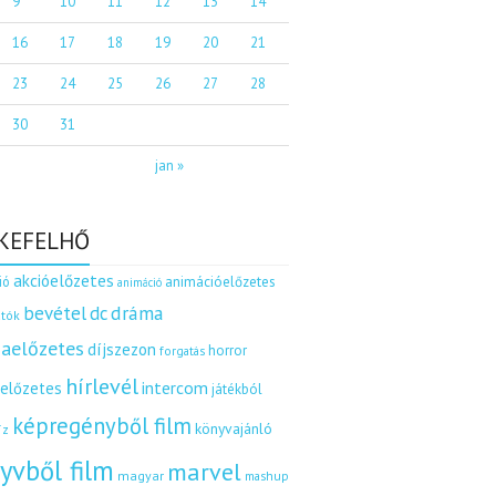
9
10
11
12
13
14
16
17
18
19
20
21
23
24
25
26
27
28
30
31
jan »
KEFELHŐ
akcióelőzetes
ió
animációelőzetes
animáció
dráma
bevétel
dc
tók
aelőzetes
díjszezon
horror
forgatás
hírlevél
intercom
relőzetes
játékból
képregényből film
könyvajánló
íz
yvből film
marvel
magyar
mashup