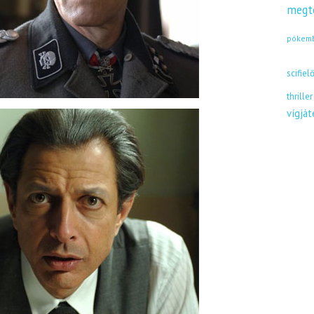
megt
pókem
scifiel
thriller
vígjá