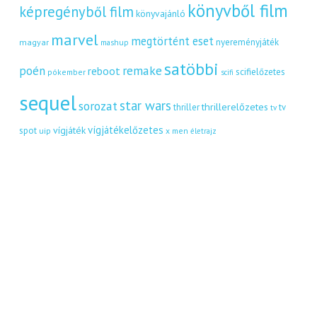
könyvből film
képregényből film
könyvajánló
marvel
megtörtént eset
nyereményjáték
magyar
mashup
satöbbi
remake
poén
reboot
scifielőzetes
pókember
scifi
sequel
star wars
sorozat
thrillerelőzetes
thriller
tv
tv
vígjátékelőzetes
vígjáték
spot
uip
x men
életrajz