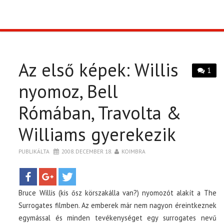
TOP10
KULISSZA
Az első képek: Willis
1
CIKK
nyomoz, Bell
Rómában, Travolta &
PÓLÓ RENDELÉS
Williams gyerekezik
PUBLIKÁLTA
2008. DECEMBER 18.
KOIMBRA
Bruce Willis (kis ősz körszakálla van?) nyomozót alakít a The
Surrogates filmben. Az emberek már nem nagyon éreintkeznek
egymással és minden tevékenységet egy surrogates nevű