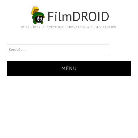
FilmDROID
FRISS HÍREK, ELŐZETESEK, ÚJDONSÁGOK A FILM VILÁGÁBÓL.
MENU
HÍR
TRAILER
KRITIKA
BOXOFFICE