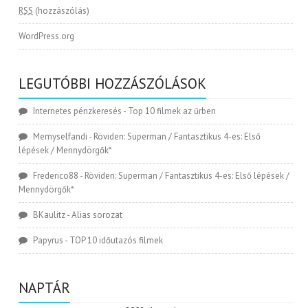
RSS
(hozzászólás)
WordPress.org
LEGUTÓBBI HOZZÁSZÓLÁSOK
Internetes pénzkeresés
-
Top 10 filmek az űrben
Memyselfandi
-
Röviden: Superman / Fantasztikus 4-es: Első
lépések / Mennydörgők*
Frederico88
-
Röviden: Superman / Fantasztikus 4-es: Első lépések /
Mennydörgők*
BKaulitz
-
Alias sorozat
Papyrus
-
TOP 10 időutazós filmek
NAPTÁR