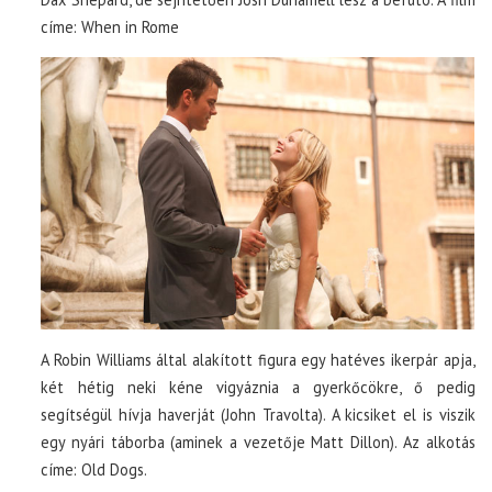
címe: When in Rome
A Robin Williams által alakított figura egy hatéves ikerpár apja,
két hétig neki kéne vigyáznia a gyerkőcökre, ő pedig
segítségül hívja haverját (John Travolta). A kicsiket el is viszik
egy nyári táborba (aminek a vezetője Matt Dillon). Az alkotás
címe: Old Dogs.