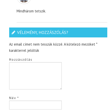
Mindhárom tetszik.
VÉLEMÉNY, HOZZÁSZÓLÁS?
Az email címet nem tesszük közzé.
A kötelező mezőket
*
karakterrel jelöltük
Hozzászólás
Név
*