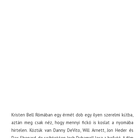
Kristen Bell Rómában egy érmét dob egy ilyen szerelmi kútba,
aztán meg csak néz, hogy mennyi fickó is koslat a nyomába
hirtelen. Köztük van Danny DeVito, Will Arnett, Jon Heder és
Dax Shepard, de sejhtetően Josh Duhamell lesz a befutó. A film