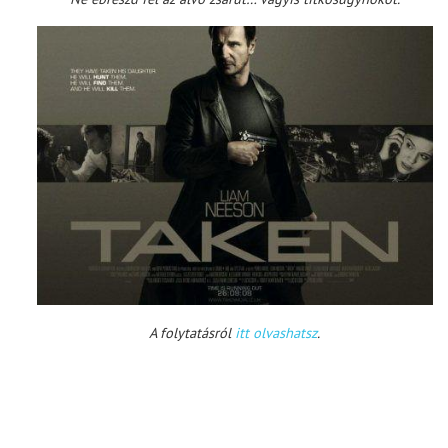
TOP10
KULISSZA
CIKK
PÓLÓ RENDELÉS
A folytatásról
itt olvashatsz
.