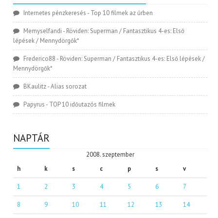
Internetes pénzkeresés
-
Top 10 filmek az űrben
Memyselfandi
-
Röviden: Superman / Fantasztikus 4-es: Első
lépések / Mennydörgők*
Frederico88
-
Röviden: Superman / Fantasztikus 4-es: Első lépések /
Mennydörgők*
BKaulitz
-
Alias sorozat
Papyrus
-
TOP 10 időutazós filmek
NAPTÁR
2008. szeptember
h
k
s
c
p
s
v
1
2
3
4
5
6
7
8
9
10
11
12
13
14