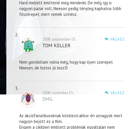
Hard mellett említené meg mindenki. De még így is
nagyon pazar volt, Neeson pedig tényleg kaphatna több
főszerepet, mert remek színész.
2008. szeptember 03.
VÁLASZ
TOM KELLER
Nem gondoltam volna még, hogy kap ilyen szerepet
Neeson, de biztos jó lesz:D
2008. november 13.
VÁLASZ
DMG
Az akciófanatikusoknak kötelező:akkor én azvagyok mert
nagyon bejött ez a film.
Engem a cikkben emlitett problémák egyáltalán nem