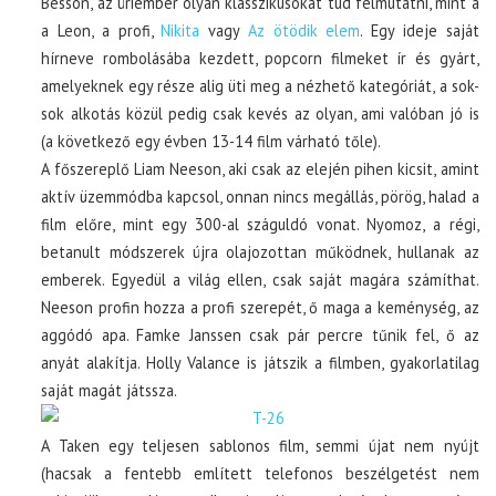
Besson, az úriember olyan klasszikusokat tud felmutatni, mint a
a Leon, a profi,
Nikita
vagy
Az ötödik elem
. Egy ideje saját
hírneve rombolásába kezdett, popcorn filmeket ír és gyárt,
amelyeknek egy része alig üti meg a nézhető kategóriát, a sok-
sok alkotás közül pedig csak kevés az olyan, ami valóban jó is
(a következő egy évben 13-14 film várható tőle).
A főszereplő Liam Neeson, aki csak az elején pihen kicsit, amint
aktív üzemmódba kapcsol, onnan nincs megállás, pörög, halad a
film előre, mint egy 300-al száguldó vonat. Nyomoz, a régi,
betanult módszerek újra olajozottan működnek, hullanak az
emberek. Egyedül a világ ellen, csak saját magára számíthat.
Neeson profin hozza a profi szerepét, ő maga a keménység, az
aggódó apa. Famke Janssen csak pár percre tűnik fel, ő az
anyát alakítja. Holly Valance is játszik a filmben, gyakorlatilag
saját magát játssza.
A Taken egy teljesen sablonos film, semmi újat nem nyújt
(hacsak a fentebb említett telefonos beszélgetést nem