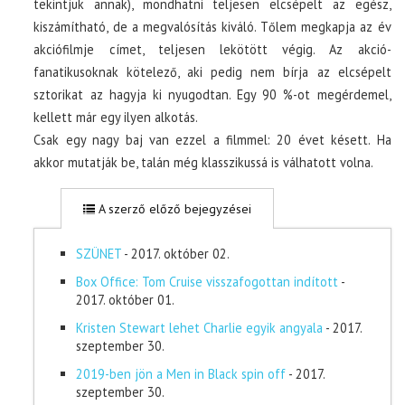
tekintjük annak), mondhatni teljesen elcsépelt az egész,
kiszámítható, de a megvalósítás kiváló. Tőlem megkapja az év
akciófilmje címet, teljesen lekötött végig. Az akció-
fanatikusoknak kötelező, aki pedig nem bírja az elcsépelt
sztorikat az hagyja ki nyugodtan. Egy 90 %-ot megérdemel,
kellett már egy ilyen alkotás.
Csak egy nagy baj van ezzel a filmmel: 20 évet késett. Ha
akkor mutatják be, talán még klasszikussá is válhatott volna.
A szerző előző bejegyzései
SZÜNET
- 2017. október 02.
Box Office: Tom Cruise visszafogottan indított
-
2017. október 01.
Kristen Stewart lehet Charlie egyik angyala
- 2017.
szeptember 30.
2019-ben jön a Men in Black spin off
- 2017.
szeptember 30.