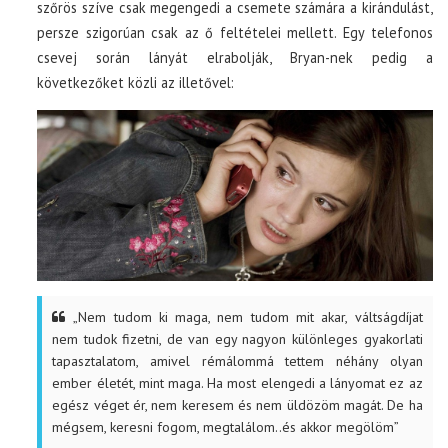
szőrös szíve csak megengedi a csemete számára a kirándulást,
persze szigorúan csak az ő feltételei mellett. Egy telefonos
csevej során lányát elrabolják, Bryan-nek pedig a
következőket közli az illetővel:
„Nem tudom ki maga, nem tudom mit akar, váltságdíjat
nem tudok fizetni, de van egy nagyon különleges gyakorlati
tapasztalatom, amivel rémálommá tettem néhány olyan
ember életét, mint maga. Ha most elengedi a lányomat ez az
egész véget ér, nem keresem és nem üldözöm magát. De ha
mégsem, keresni fogom, megtalálom..és akkor megölöm”