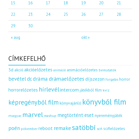
15
16
17
18
19
20
21
22
23
24
25
26
27
28
29
30
« aug
okt »
CÍMKEFELHŐ
akcióelőzetes
3d
akció
animációelőzetes
bemutatók
animáció
dráma
drámaelőzetes
bevétel
dc
díjszezon
horror
forgatás
hírlevél
intercom
horrorelőzetes
játékból film
kvíz
könyvből film
képregényből film
könyvajánló
marvel
megtörtént eset
nyereményjáték
magyar
mashup
satöbbi
remake
poén
reboot
scifielőzetes
pókember
scifi