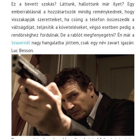
Ez a bevett szokás? Láttunk, hallottunk már ilyet? Egy
emberrablásnál a hozzátartozók mindig reménykednek, hogy
visszakapják szeretteiket, ha csöng a telefon összeszedik a
váltságdíjat, teljesítik a követeléseket, végső esetben pedig a
rendőrséghez fordulnak. De a rablót megfenyegetni? Én már a
teasernél
nagy hangulatba jöttem, csak egy név zavart igazán:
Luc Besson.