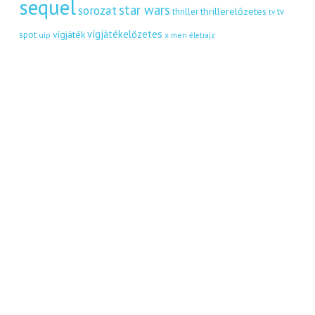
sequel
star wars
sorozat
thrillerelőzetes
thriller
tv
tv
vígjátékelőzetes
vígjáték
spot
uip
x men
életrajz