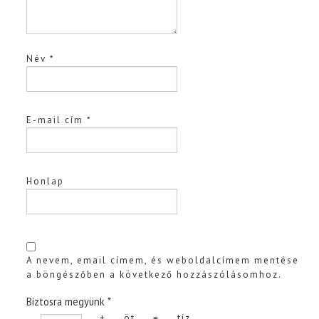
Név
*
E-mail cím
*
Honlap
A nevem, email címem, és weboldalcímem mentése
a böngészőben a következő hozzászólásomhoz.
Biztosra megyünk
*
+
öt
=
tíz