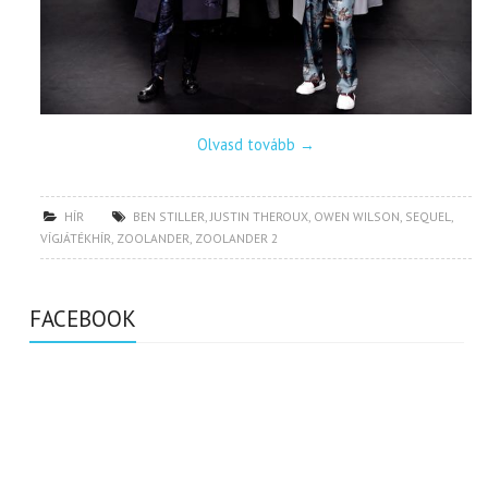
Olvasd tovább
→
HÍR
BEN STILLER
,
JUSTIN THEROUX
,
OWEN WILSON
,
SEQUEL
,
VÍGJÁTÉKHÍR
,
ZOOLANDER
,
ZOOLANDER 2
FACEBOOK