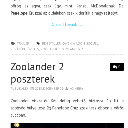
pörög az agya, csak úgy, mint Hansel McDonaldnak. De
Penelope Cruz
zal az oldalukon csak kiderítik a nagy rejtélyt.
Olvasd tovább
→
TRAILER
BEN STILLER
,
OWEN WILSON
,
SEQUEL
,
VÍGJÁTÉKELŐZETES
,
ZOOLANDER
,
ZOOLANDER 2
Zoolander 2
0
poszterek
PUBLIKÁLTA
2015. DECEMBER 09.
KOIMBRA
Zoolander visszatér. Két dolog vehető biztosra. 1:) Itt a
többség hülye lesz. 2:) Penelope Cruz szexi lesz ebben a vörös
cuccban.