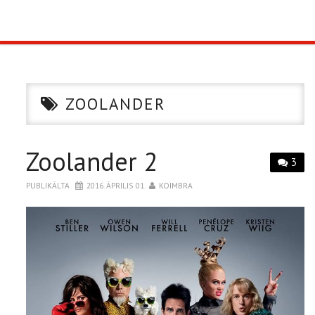
TOP10
KULISSZA
ZOOLANDER
CIKK
Zoolander 2
PÓLÓ RENDELÉS
3
PUBLIKÁLTA
2016. ÁPRILIS 01.
KOIMBRA