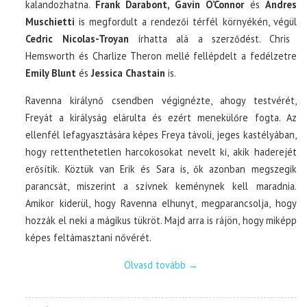
kalandozhatna.
Frank Darabont, Gavin O’Connor
és
Andres
Muschietti
is megfordult a rendezői térfél környékén, végül
Cedric Nicolas-Troyan
írhatta alá a szerződést. Chris
Hemsworth és Charlize Theron mellé fellépdelt a fedélzetre
Emily Blunt
és
Jessica Chastain
is.
Ravenna királynő csendben végignézte, ahogy testvérét,
Freyát a királyság elárulta és ezért menekülőre fogta. Az
ellenfél lefagyasztására képes Freya távoli, jeges kastélyában,
hogy rettenthetetlen harcokosokat nevelt ki, akik haderejét
erősítik. Köztük van Erik és Sara is, ők azonban megszegik
parancsát, miszerint a szívnek keménynek kell maradnia.
Amikor kiderül, hogy Ravenna elhunyt, megparancsolja, hogy
hozzák el neki a mágikus tükröt. Majd arra is rájön, hogy miképp
képes feltámasztani nővérét.
Olvasd tovább
→