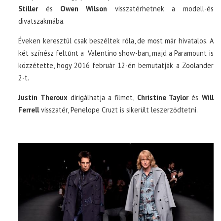
Stiller
és
Owen Wilson
visszatérhetnek a modell-és
divatszakmába.
Éveken keresztül csak beszéltek róla, de most már hivatalos. A
két színész feltűnt a Valentino show-ban, majd a Paramount is
közzétette, hogy 2016 február 12-én bemutatják a Zoolander
2-t.
Justin Theroux
dirigálhatja a filmet,
Christine Taylor
és
Will
Ferrell
visszatér, Penelope Cruzt is sikerült leszerződtetni.