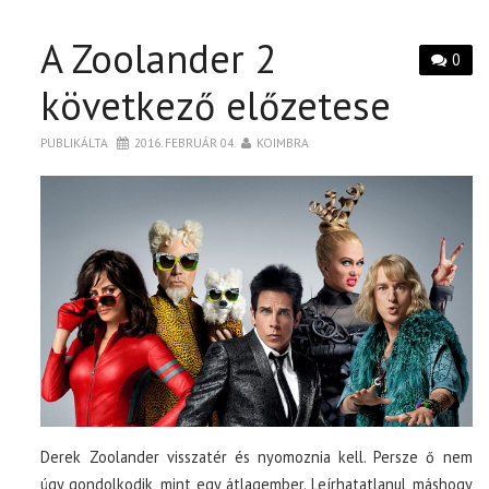
A Zoolander 2
0
következő előzetese
PUBLIKÁLTA
2016. FEBRUÁR 04.
KOIMBRA
Derek Zoolander visszatér és nyomoznia kell. Persze ő nem
úgy gondolkodik, mint egy átlagember. Leírhatatlanul máshogy