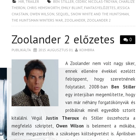
HÍR
,
TRAILER
BEN STILLER
,
CEDRIC NICOLAS-TROYAN
,
CHARLIZE
THERON
,
CHRIS HEMSWORTH
,
EMILY BLUNT
,
FANTASYELŐZETES
,
JESSICA
CHASTAIN
,
OWEN WILSON
,
SEQUEL
,
SNOW WHITE AND THE HUNTSMAN
,
THE HUNTSMAN WINTERS WAR
,
ZOOLANDER
,
ZOOLANDER 2
Zoolander 2 előzetes
0
PUBLIKÁLTA
2015. AUGUSZTUS 01.
KOIMBRA
A Zoolander nem volt nagy siker,
ennek ellenére évekkel ezelőtt
felröppent, hogy szeretnének
folytatást. 2008-ban
Ben Stiller
egy interjúban megemlítette, hogy
van már néhány forgatókönyvük és
próbálnak minél egyedibb sztorit
kitalálni. Végül
Justin Theroux
és Stiller összehozta a
megfelelő szkriptet,
Owen Wilson
is belement a mókába,
illetve megszerezték a szükséges költségvetést is. Áprilisban