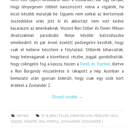
hogy lényegesen többet kasszírozott volna a vígjáték, ha
kicsit később mutatják be. Ugyanis nem sokkal az ikertornyok
összedőlése után jött ki és akkortájt nem volt kedve
kacarászni az amerikaiknak. Viszont Ben Stiller és Owen Wilson
divatszakmát parodizáló filmje később kultstátuszba
emelkedett és pár évvel ezelőtt pedzegetni kezdték, hogy
csak el kellene készíteni a folytatást. Stillerék kiharcolták,
hogy belevágjanak a következő részbe, joggal gondolhatták,
hogy csilingelni fog a kassza, hiszen a
Dumb és Dumber
, illetve
a Ron Burgundy visszatérése is rákapott a nép. Azonban a
bemutató után gyorsan kiderült, hogy csak egy szűk kört
érdekel a Zoolander 2.
Olvasd tovább
→
KRITIKA
55 %
,
BEN STILLER
,
OWEN WILSON
,
PENELOPE CRUZ
,
SEQUEL
,
VÍGJÁTÉK
,
WILL FERRELL
,
ZOOLANDER
,
ZOOLANDER 2