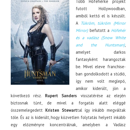
Több Hófehérke projekt
futott Hollywoodban,
amiből kettő el is készült.
A
Tükröm, tükröm (Mirror
Mirror)
befutott a
Hófehér
és a vadász (Snow White
and the Huntsman)
,
amelyet darkos
fantasyként harangoztak
be. Mivel eleve franchise-
ban gondolkodott a stúdió,
így nem volt meglepő,
amikor kiderült, jön a
következő rész.
Rupert Sanders
visszatérése az elején
biztosnak tűnt, de mivel a forgatás alatt eléggé
összemelegedett
Kristen Stewart
tal így inkább megváltak
tőle. És az is kiderült, hogy közvetlen folytatás helyett inkább
egy előzményre koncentrálnak, amelyben a Vadász