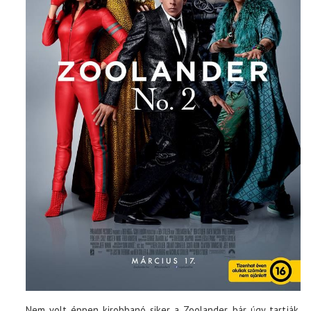
Nem volt éppen kirobbanó siker a Zoolander, bár úgy tartják,