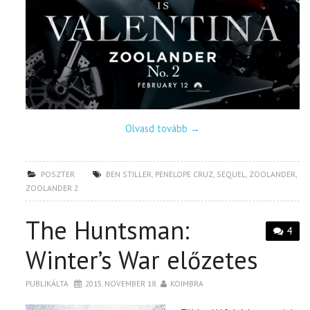
Olvasd tovább
→
POSZTER
BEN STILLER
,
PENELOPE CRUZ
,
SEQUEL
,
ZOOLANDER
,
ZOOLANDER 2
The Huntsman:
4
Winter’s War előzetes
PUBLIKÁLTA
2015. NOVEMBER 18.
KOIMBRA