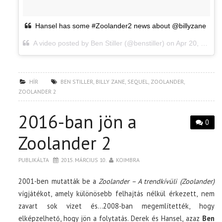
Hansel has some #Zoolander2 news about @billyzane
A video posted by Ben Stiller (@benstiller) on
Apr 20, 2015 at 6:56am PDT
HÍR
BEN STILLER
,
BILLY ZANE
,
SEQUEL
,
ZOOLANDER
,
ZOOLANDER 2
2016-ban jön a
0
Zoolander 2
PUBLIKÁLTA
2015. MÁRCIUS 10.
KOIMBRA
2001-ben mutatták be a
Zoolander – A trendkívüli (Zoolander)
vígjátékot, amely különösebb felhajtás nélkül érkezett, nem
zavart sok vizet és…2008-ban megemlítették, hogy
elképzelhető, hogy jön a folytatás. Derek és Hansel, azaz
Ben