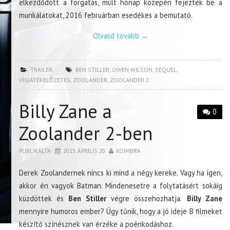
elkezdődött a forgatás, múlt hónap közepén fejezték be a
munkálatokat, 2016 februárban esedékes a bemutató.
Olvasd tovább
→
TRAILER
BEN STILLER
,
OWEN WILSON
,
SEQUEL
,
VÍGJÁTÉKELŐZETES
,
ZOOLANDER
,
ZOOLANDER 2
Billy Zane a
0
Zoolander 2-ben
PUBLIKÁLTA
2015. ÁPRILIS 20.
KOIMBRA
Derek Zoolandernek nincs ki mind a négy kereke. Vagy ha igen,
akkor én vagyok Batman. Mindenesetre a folytatásért sokáig
küzdöttek és
Ben Stiller
végre összehozhatja.
Billy Zane
mennyire humoros ember? Úgy tűnik, hogy a jó ideje B filmeket
készítő színésznek van érzéke a poénkodáshoz.