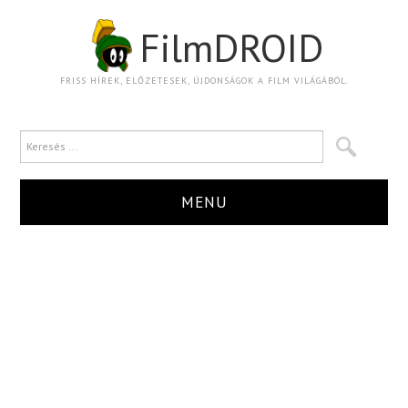
FilmDROID
FRISS HÍREK, ELŐZETESEK, ÚJDONSÁGOK A FILM VILÁGÁBÓL.
MENU
HÍR
TRAILER
KRITIKA
BOXOFFICE