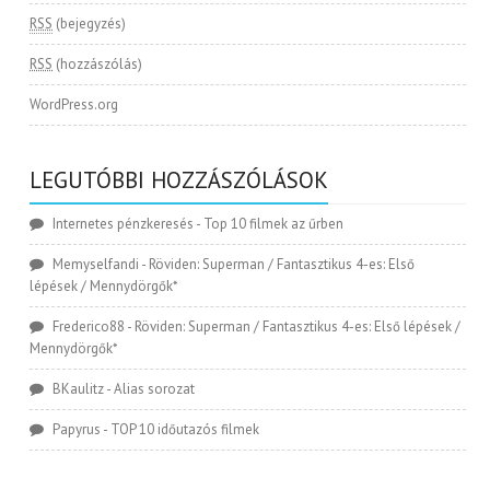
RSS
(bejegyzés)
RSS
(hozzászólás)
WordPress.org
LEGUTÓBBI HOZZÁSZÓLÁSOK
Internetes pénzkeresés
-
Top 10 filmek az űrben
Memyselfandi
-
Röviden: Superman / Fantasztikus 4-es: Első
lépések / Mennydörgők*
Frederico88
-
Röviden: Superman / Fantasztikus 4-es: Első lépések /
Mennydörgők*
BKaulitz
-
Alias sorozat
Papyrus
-
TOP 10 időutazós filmek