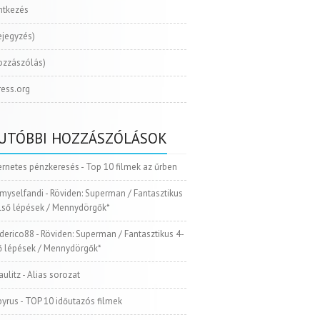
ntkezés
ejegyzés)
ozzászólás)
ess.org
UTÓBBI HOZZÁSZÓLÁSOK
ernetes pénzkeresés
-
Top 10 filmek az űrben
myselfandi
-
Röviden: Superman / Fantasztikus
Első lépések / Mennydörgők*
ederico88
-
Röviden: Superman / Fantasztikus 4-
ső lépések / Mennydörgők*
aulitz
-
Alias sorozat
pyrus
-
TOP 10 időutazós filmek