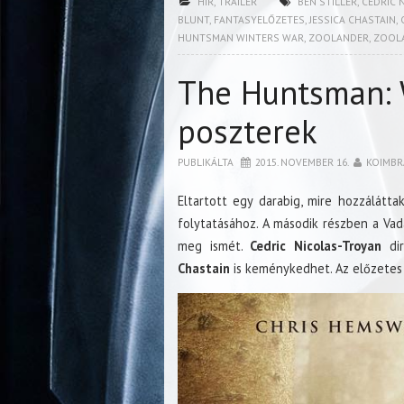
HÍR
,
TRAILER
BEN STILLER
,
CEDRIC 
BLUNT
,
FANTASYELŐZETES
,
JESSICA CHASTAIN
,
HUNTSMAN WINTERS WAR
,
ZOOLANDER
,
ZOOL
The Huntsman: 
poszterek
PUBLIKÁLTA
2015. NOVEMBER 16.
KOIMBR
Eltartott egy darabig, mire hozzálátt
folytatásához. A második részben a Vad
meg ismét.
Cedric Nicolas-Troyan
dir
Chastain
is keménykedhet. Az előzetes 