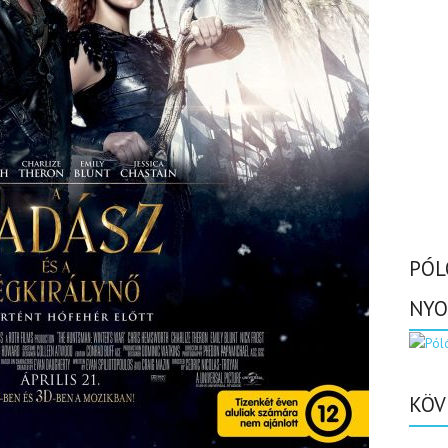
PÓL
NYO
KÖV