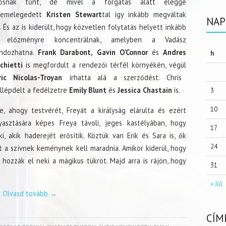
tosnak tűnt, de mivel a forgatás alatt eléggé
zemelegedett
Kristen Stewart
tal így inkább megváltak
NAP
. És az is kiderült, hogy közvetlen folytatás helyett inkább
 előzményre koncentrálnak, amelyben a Vadász
andozhatna.
Frank Darabont, Gavin O’Connor
és
Andres
h
chietti
is megfordult a rendezői térfél környékén, végül
ric Nicolas-Troyan
írhatta alá a szerződést. Chris
llépdelt a fedélzetre
Emily Blunt
és
Jessica Chastain
is.
3
10
, ahogy testvérét, Freyát a királyság elárulta és ezért
asztására képes Freya távoli, jeges kastélyában, hogy
17
, akik haderejét erősítik. Köztük van Erik és Sara is, ők
24
 a szívnek keménynek kell maradnia. Amikor kiderül, hogy
hozzák el neki a mágikus tükröt. Majd arra is rájön, hogy
31
« Júl
Olvasd tovább
→
CÍM