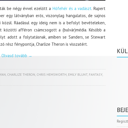
zták be négy évvel ezelőtt a
Hófehér és a vadászt
. Rupert
r egy látványban erős, viszonylag hangulatos, de sajnos
 közül. Ráadásul egy ideig nem is a befolyt bevételeken,
 közötti afféron csámcsogott a (bulvár)média. Később a
lyt adott a folytatásnak, amiben se Sanders, se Stewart
ő rész fénypontja, Charlize Theron is visszatért.
KÜL
Olvasd tovább
→
OYAN
,
CHARLIZE THERON
,
CHRIS HEMSWORTH
,
EMILY BLUNT
,
FANTASY
,
BEJ
Regisz