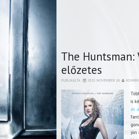
The Huntsman: 
előzetes
PUBLIKÁLTA
2015. NOVEMBER 18.
KOIMBR
Több
is k
és 
fan
gond
jön