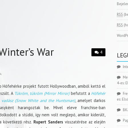
Bejele
RSS
(b
RSS
(h
WordPr
Winter’s War
4
LEG
Int
A
Me
4-es: 
 Hófehérke projekt futott Hollywoodban, amiből kettő el
észült. A
Tükröm, tükröm (Mirror Mirror)
befutott a
Hófehér
Fr
es: El
a vadász (Snow White and the Huntsman)
, amelyet darkos
tasyként harangoztak be. Mivel eleve franchise-ban
BK
olkodott a stúdió, így nem volt meglepő, amikor kiderült,
Pa
 a következő rész.
Rupert Sanders
visszatérése az elején