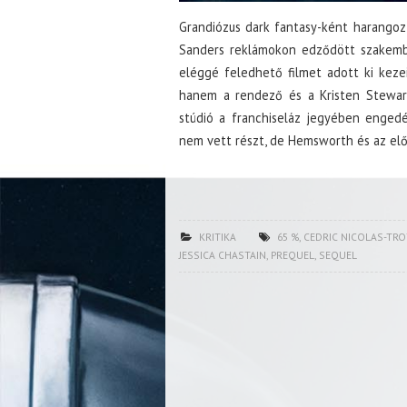
Grandiózus dark fantasy-ként harango
Sanders reklámokon edződött szakembe
eléggé feledhető filmet adott ki kezei
hanem a rendező és a Kristen Stewart
stúdió a franchiseláz jegyében engedé
nem vett részt, de Hemsworth és az előz
KRITIKA
65 %
,
CEDRIC NICOLAS-TR
JESSICA CHASTAIN
,
PREQUEL
,
SEQUEL