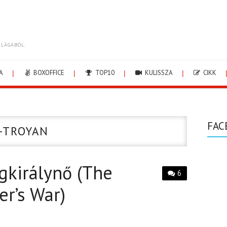
ILÁGÁBÓL.
A
BOXOFFICE
TOP10
KULISSZA
CIKK
FAC
-TROYAN
égkirálynő (The
6
r’s War)