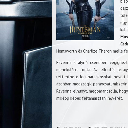
biz
öss
tőle
egy
kal
Mus
Ced
Hemsworth és Charlize Theron mellé fe
Ravenna királynő csendben végignézte
menekülőre fogta. Az ellenfél lefagy
rettenthetetlen harcokosokat nevelt ki
azonban megszegik parancsát, miszerint
Ravenna elhunyt, megparancsolja, hogy 
miképp képes feltámasztani nővérét.