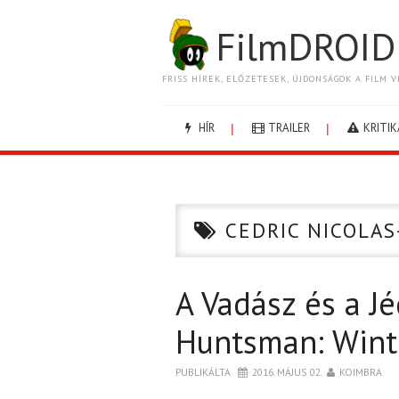
FilmDROID
FRISS HÍREK, ELŐZETESEK, ÚJDONSÁGOK A FILM V
HÍR
TRAILER
KRITIK
CEDRIC NICOLAS
A Vadász és a J
Huntsman: Winte
PUBLIKÁLTA
2016. MÁJUS 02.
KOIMBRA