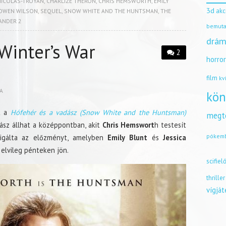
NICOLAS-TROYAN
,
CHARLIZE THERON
,
CHRIS HEMSWORTH
,
EMILY
3d
akc
OWEN WILSON
,
SEQUEL
,
SNOW WHITE AND THE HUNTSMAN
,
THE
ANDER 2
bemuta
drám
Winter’s War
2
horro
film
kv
A
kön
ak a
Hófehér és a vadász (Snow White and the Huntsman)
megt
ász állhat a középpontban, akit
Chris Hemswort
h testesít
pókem
igálta az előzményt, amelyben
Emily Blunt
és
Jessica
elvileg pénteken jön.
scifiel
thriller
vígjá