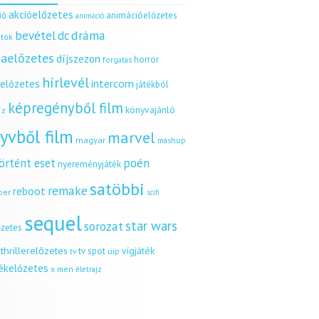
akcióelőzetes
ió
animációelőzetes
animáció
dráma
bevétel
dc
tók
aelőzetes
díjszezon
horror
forgatás
hírlevél
intercom
relőzetes
játékból
képregényből film
könyvajánló
íz
yvből film
marvel
magyar
mashup
örtént eset
poén
nyereményjáték
satöbbi
remake
reboot
ber
scifi
sequel
star wars
sorozat
őzetes
thrillerelőzetes
vígjáték
tv spot
uip
tv
tékelőzetes
x men
életrajz