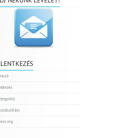
DJ NEKÜNK LEVELET!
ELENTKEZÉS
tráció
ntkezés
ejegyzés)
ozzászólás)
ess.org