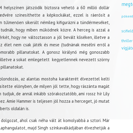
megt
 helyszínen játszódik biztosra vehető a 60 millió dollár
edvére színesíthette a képkockákat, ezzel is ráerősít a
pókem
n túlmenően sikerült némileg kifigurázni a tündérmeséket,
 tudnák, hogy miben működnek közre. A herceg is azzal a
scifiel
rkét, hogy ne változtasson a jól bevált kliséken, illetve a
thriller
az élet nem csak játék és mese (tudnának mesélni erről a
vígjá
komorabb pillanatokat. A gonosz királynő még gonoszabb
 illetve a sokat emlegetett kegyetlennek nevezett szörny
pillanatokat.
bolondozás, az alantas mostoha karakterét élvezettel kelti
esítette előnyben, de milyen jól tette, hogy rászánta magát
 tudjuk, de annál inkább szórakoztatóbb, ami rossz hír Lily
shez. Amie Hammer is teljesen jól hozza a herceget, jó mutat
berts oldalán is.
olgozat, ahol csak néha vált át komolyabbá a sztori. Már
laphangulatot, majd Singh színkavalkádjában élvezhetjük a