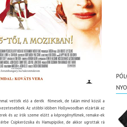
PÓL
NYO
mmal vették elő a derék filmesek, de talán mind közül a
ékezetesebbek. Az utóbbi időben Hollywoodban elzárták az
erek és az írók szeme előtt a képregényfilmek, remake-ek
térbe Csipkerózsika és Hamupipőke, de akkor ugrottak rá