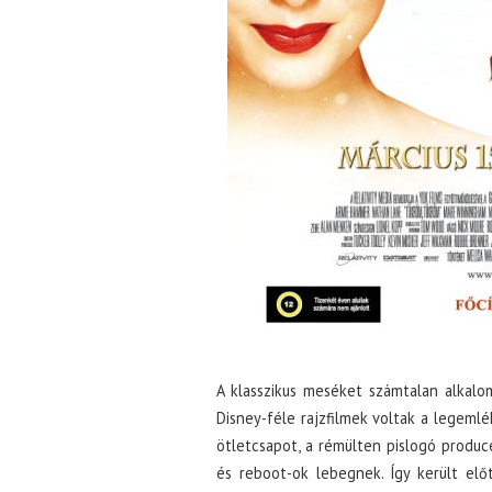
A klasszikus meséket számtalan alkalo
Disney-féle rajzfilmek voltak a legeml
ötletcsapot, a rémülten pislogó produc
és reboot-ok lebegnek. Így került elő