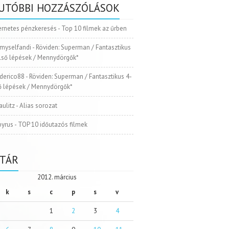
UTÓBBI HOZZÁSZÓLÁSOK
ernetes pénzkeresés
-
Top 10 filmek az űrben
myselfandi
-
Röviden: Superman / Fantasztikus
Első lépések / Mennydörgők*
ederico88
-
Röviden: Superman / Fantasztikus 4-
ső lépések / Mennydörgők*
aulitz
-
Alias sorozat
pyrus
-
TOP 10 időutazós filmek
TÁR
2012. március
k
s
c
p
s
v
1
2
3
4