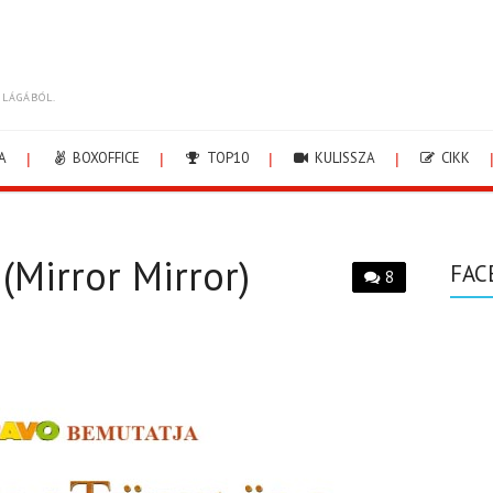
ILÁGÁBÓL.
A
BOXOFFICE
TOP10
KULISSZA
CIKK
(Mirror Mirror)
FAC
8