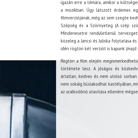
igazán erre a témára, amikor a költség
a mozikban. Úgy látszott érdemes e
filmverziójának, még az sem szegte kedv
Szépség és a Szörnyeteg (A szép ször
Mindenesetre rendületlenül tervezgetn
közeleg a Jancsi és Juliska folytatása 
idén rögtön két verziót is kapunk (majd
Rögtön a film elején megismerkedhetünk
története lesz. A jóságos és közkedv
ártatlan, kedves és nem utolsó sorban
nem sokáig búslakodhat kastélyában, mi
az uralkodónő utasítása ellenére mégsem