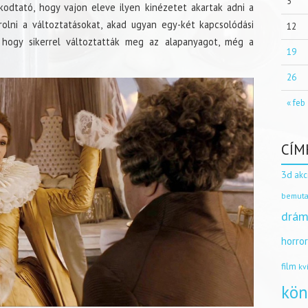
5
odtató, hogy vajon eleve ilyen kinézetet akartak adni a
rolni a változtatásokat, akad ugyan egy-két kapcsolódási
12
hogy sikerrel változtatták meg az alapanyagot, még a
19
26
« feb
CÍM
3d
akc
bemuta
drám
horro
film
kv
kön