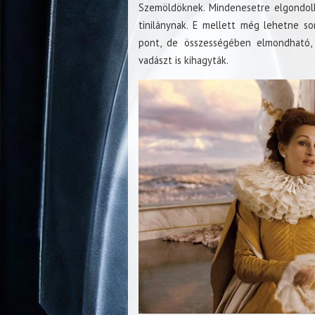
Szemöldöknek. Mindenesetre elgondolk
tinilánynak. E mellett még lehetne so
pont, de összességében elmondható, 
vadászt is kihagyták.