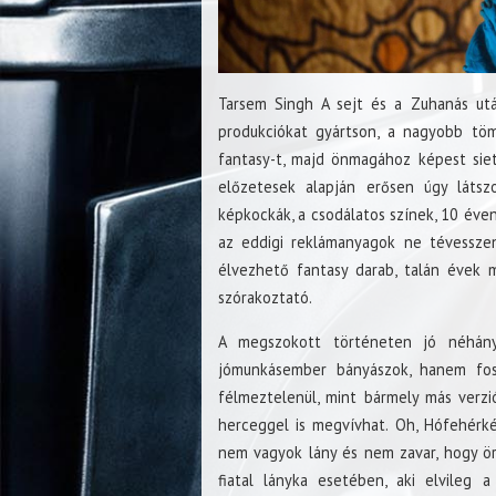
Tarsem Singh A sejt és a Zuhanás utá
produkciókat gyártson, a nagyobb töm
fantasy-t, majd önmagához képest sie
előzetesek alapján erősen úgy látsz
képkockák, a csodálatos színek, 10 éven
az eddigi reklámanyagok ne tévessze
élvezhető fantasy darab, talán évek 
szórakoztató.
A megszokott történeten jó néhány
jómunkásember bányászok, hanem fos
félmeztelenül, mint bármely más verz
herceggel is megvívhat. Oh, Hófehérk
nem vagyok lány és nem zavar, hogy ö
fiatal lányka esetében, aki elvileg 