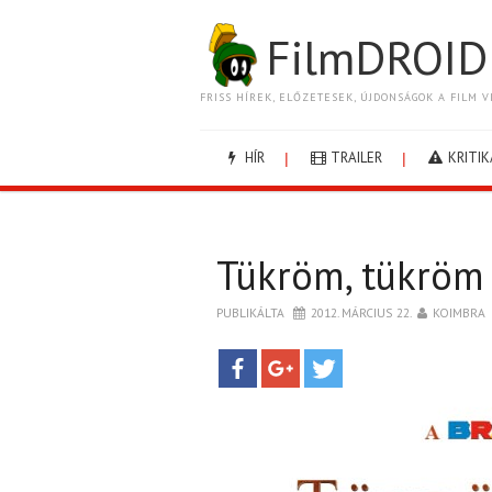
FilmDROID
FRISS HÍREK, ELŐZETESEK, ÚJDONSÁGOK A FILM V
HÍR
TRAILER
KRITIK
Tükröm, tükröm 
PUBLIKÁLTA
2012. MÁRCIUS 22.
KOIMBRA