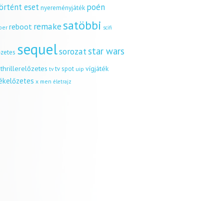
örtént eset
poén
nyereményjáték
satöbbi
remake
reboot
ber
scifi
sequel
star wars
sorozat
őzetes
thrillerelőzetes
vígjáték
tv spot
uip
tv
tékelőzetes
x men
életrajz