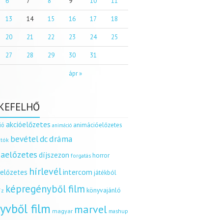
6
7
8
9
10
11
13
14
15
16
17
18
20
21
22
23
24
25
27
28
29
30
31
ápr »
KEFELHŐ
akcióelőzetes
ió
animációelőzetes
animáció
dráma
bevétel
dc
tók
aelőzetes
díjszezon
horror
forgatás
hírlevél
intercom
relőzetes
játékból
képregényből film
könyvajánló
íz
yvből film
marvel
magyar
mashup