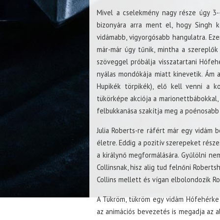
Mivel a cselekmény nagy része úgy 3-4
bizonyára arra ment el, hogy Singh k
vidámabb, vigyorgósabb hangulatra. Eze
már-már úgy tűnik, mintha a szereplők
szöveggel próbálja visszatartani Hófehé
nyálas mondókája miatt kinevetik. Ám 
Hupikék törpikék), elő kell venni a 
tükörképe akciója a marionettbábokkal,
felbukkanása szakítja meg a poénosabb 
Julia Roberts-re ráfért már egy vidám 
életre. Eddig a pozitív szerepeket rész
a királynő megformálására. Gyűlölni nem
Collinsnak, hisz alig tud felnőni Robert
Collins mellett és vígan elbolondozik Ro
A Tükröm, tükröm egy vidám Hófehérke d
az animációs bevezetés is megadja az a