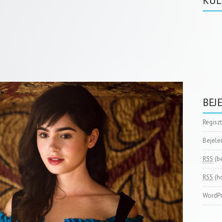
KÜL
BEJ
Regisz
Bejele
RSS
(b
RSS
(h
WordPr