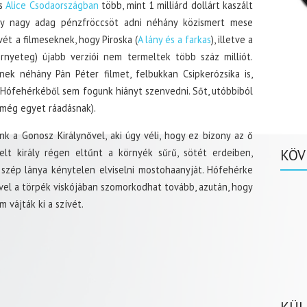
es
Alice Csodaországban
több, mint 1 milliárd dollárt kaszált
gy nagy adag pénzfröccsöt adni néhány közismert mese
ét a filmeseknek, hogy Piroska (
A lány és a farkas
), illetve a
nyeteg) újabb verziói nem termeltek több száz milliót.
ek néhány Pán Péter filmet, felbukkan Csipkerózsika is,
és Hófehérkéből sem fogunk hiányt szenvedni. Sőt, utóbbiból
 még egyet ráadásnak).
 a Gonosz Királynővel, aki úgy véli, hogy ez bizony az ő
elt király régen eltűnt a környék sűrű, sötét erdeiben,
KÖV
 szép lánya kénytelen elviselni mostohaanyját. Hófehérke
vel a törpék viskójában szomorkodhat tovább, azután, hogy
 vájták ki a szívét.