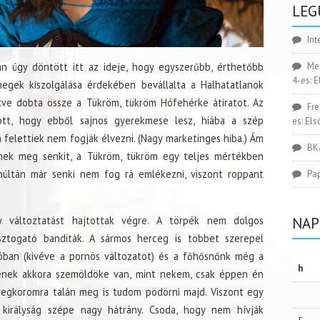
LEG
Int
n úgy döntött itt az ideje, hogy egyszerűbb, érthetőbb
Me
4-es: 
egek kiszolgálása érdekében bevállalta a Halhatatlanok
tve dobta össze a Tükröm, tükröm Hófehérke átiratot. Az
Fr
ott, hogy ebből sajnos gyerekmese lesz, hiába a szép
es: El
 felettiek nem fogják élvezni. (Nagy marketinges hiba.) Ám
BK
nek meg senkit, a Tükröm, tükröm egy teljes mértékben
múltán már senki nem fog rá emlékezni, viszont roppant
Pa
 változtatást hajtottak végre. A törpék nem dolgos
NAP
ztogató banditák. A sármos herceg is többet szerepel
ióban (kivéve a pornós változatot) és a főhősnőnk még a
h
ének akkora szemöldöke van, mint nekem, csak éppen én
regkoromra talán meg is tudom pödörni majd. Viszont egy
a királyság szépe nagy hátrány. Csoda, hogy nem hívják