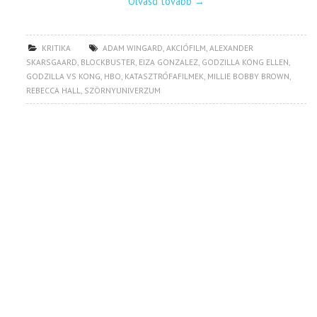
Olvasd tovább
→
KRITIKA
ADAM WINGARD
,
AKCIÓFILM
,
ALEXANDER
SKARSGAARD
,
BLOCKBUSTER
,
EIZA GONZALEZ
,
GODZILLA KONG ELLEN
,
GODZILLA VS KONG
,
HBO
,
KATASZTRÓFAFILMEK
,
MILLIE BOBBY BROWN
,
REBECCA HALL
,
SZÖRNYUNIVERZUM