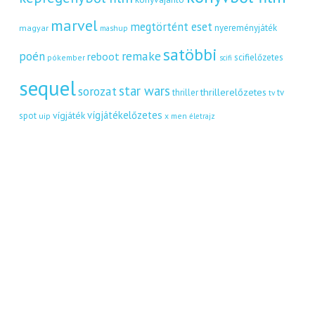
marvel
megtörtént eset
nyereményjáték
magyar
mashup
satöbbi
remake
poén
reboot
scifielőzetes
pókember
scifi
sequel
star wars
sorozat
thrillerelőzetes
thriller
tv
tv
vígjátékelőzetes
vígjáték
spot
uip
x men
életrajz