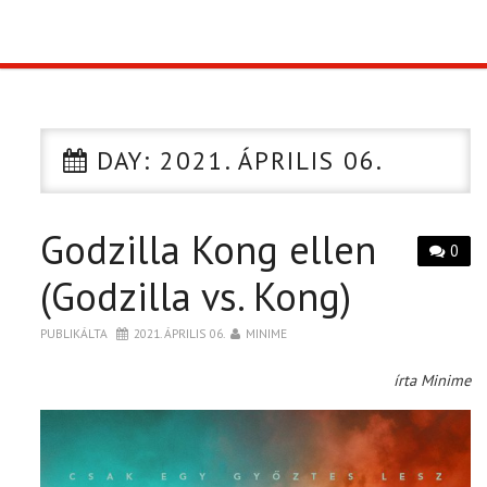
TOP10
KULISSZA
DAY:
2021. ÁPRILIS 06.
CIKK
Godzilla Kong ellen
PÓLÓ RENDELÉS
0
(Godzilla vs. Kong)
PUBLIKÁLTA
2021. ÁPRILIS 06.
MINIME
írta Minime