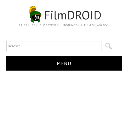
FilmDROID
FRISS HÍREK, ELŐZETESEK, ÚJDONSÁGOK A FILM VILÁGÁBÓL.
MENU
HÍR
TRAILER
KRITIKA
BOXOFFICE