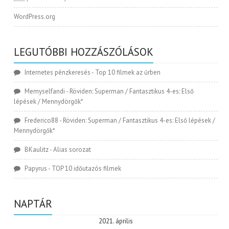
WordPress.org
LEGUTÓBBI HOZZÁSZÓLÁSOK
Internetes pénzkeresés
-
Top 10 filmek az űrben
Memyselfandi
-
Röviden: Superman / Fantasztikus 4-es: Első
lépések / Mennydörgők*
Frederico88
-
Röviden: Superman / Fantasztikus 4-es: Első lépések /
Mennydörgők*
BKaulitz
-
Alias sorozat
Papyrus
-
TOP 10 időutazós filmek
NAPTÁR
2021. április