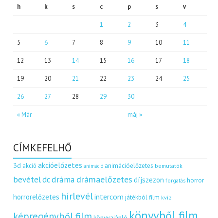
h
k
s
c
p
s
v
1
2
3
4
5
6
7
8
9
10
11
12
13
14
15
16
17
18
19
20
21
22
23
24
25
26
27
28
29
30
« Már
máj »
CÍMKEFELHŐ
akcióelőzetes
3d
akció
animációelőzetes
bemutatók
animáció
dráma
drámaelőzetes
bevétel
dc
díjszezon
horror
forgatás
hírlevél
intercom
horrorelőzetes
játékból film
kvíz
könyvből film
képregényből film
könyvajánló