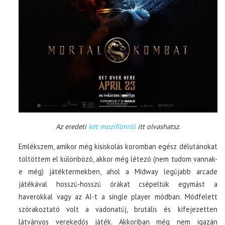
Az eredeti
két mozifilmről
itt olvashatsz.
Emlékszem, amikor még kisiskolás koromban egész délutánokat
töltöttem el különböző, akkor még létező (nem tudom vannak-
e még) játéktermekben, ahol a Midway legújabb arcade
játékával hosszú-hosszú órákat csépeltük egymást a
haverokkal vagy az AI-t a single player módban. Módfelett
szórakoztató volt a vadonatúj, brutális és kifejezetten
látványos verekedős játék. Akkoriban még nem igazán