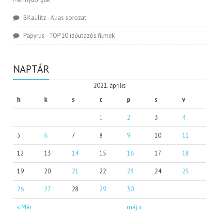
BKaulitz
-
Alias sorozat
Papyrus
-
TOP 10 időutazós filmek
NAPTÁR
2021. április
h
k
s
c
p
s
v
1
2
3
4
5
6
7
8
9
10
11
12
13
14
15
16
17
18
19
20
21
22
23
24
25
26
27
28
29
30
« Már
máj »