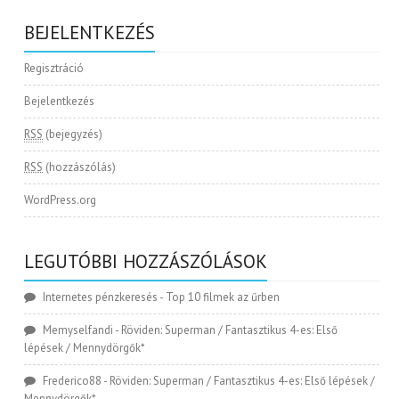
BEJELENTKEZÉS
Regisztráció
Bejelentkezés
RSS
(bejegyzés)
RSS
(hozzászólás)
WordPress.org
LEGUTÓBBI HOZZÁSZÓLÁSOK
Internetes pénzkeresés
-
Top 10 filmek az űrben
Memyselfandi
-
Röviden: Superman / Fantasztikus 4-es: Első
lépések / Mennydörgők*
Frederico88
-
Röviden: Superman / Fantasztikus 4-es: Első lépések /
Mennydörgők*