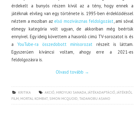
érdekelt a bunyós részen kívül az a tény, hogy ennek a
játéknak elvileg van egy története is. 1995-ben érdeklődéssel
néztem a moziban az
első mozivásznas feldolgozást
, ami sóval
elmegy kategória volt ugyan, de akkoriban még beértük
ennyivel. Egy ideig követtem a hasonló című TV-sorozatot is és
a
YouTube-ra összedobott minisorozat
részeit is láttam.
Egyszerűen kíváncsi voltam, ahogy erre a 2021-es
feldolgozásra is.
Olvasd tovább
→
KRITIKA
AKCIÓ
,
HIROYUKI SANADA
,
JÁTÉKADAPTÁCIÓ
,
JÁTÉKBÓL
FILM
,
MORTAL KOMBAT
,
SIMON MCQUOID
,
TADANOBU ASANO