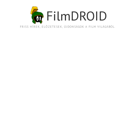
FilmDROID
FRISS HÍREK, ELŐZETESEK, ÚJDONSÁGOK A FILM VILÁGÁBÓL.