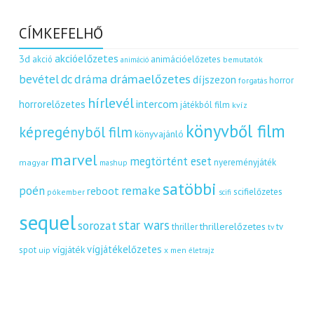
CÍMKEFELHŐ
akcióelőzetes
3d
akció
animációelőzetes
bemutatók
animáció
dráma
drámaelőzetes
bevétel
dc
díjszezon
horror
forgatás
hírlevél
intercom
horrorelőzetes
játékból film
kvíz
könyvből film
képregényből film
könyvajánló
marvel
megtörtént eset
nyereményjáték
magyar
mashup
satöbbi
remake
poén
reboot
scifielőzetes
pókember
scifi
sequel
star wars
sorozat
thrillerelőzetes
thriller
tv
tv
vígjátékelőzetes
vígjáték
spot
uip
x men
életrajz