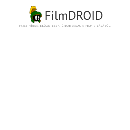
FilmDROID
FRISS HÍREK, ELŐZETESEK, ÚJDONSÁGOK A FILM VILÁGÁBÓL.