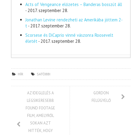
Acts of Vengeance előzetes – Banderas bosszút áll
- 2017. szeptember 28.
Jonathan Levine rendezheti az Amerikába jöttem 2-
t
- 2017. szeptember 28.
Scorsese és DiCaprio vinné vászonra Roosevelt
életét
- 2017. szeptember 28.
HÍR
SATÖBBI
AZ IDEGLELÉS A
GORDON
LEGSIKERESEBB
FELÜGYELŐ
FOUND FOOTAGE
FILM, AMELYRŐL
SOKAN AZT
HITTÉK, HOGY