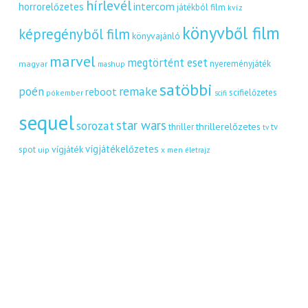
hírlevél
intercom
horrorelőzetes
játékból film
kvíz
könyvből film
képregényből film
könyvajánló
marvel
megtörtént eset
nyereményjáték
magyar
mashup
satöbbi
remake
poén
reboot
scifielőzetes
pókember
scifi
sequel
star wars
sorozat
thrillerelőzetes
thriller
tv
tv
vígjátékelőzetes
vígjáték
spot
uip
x men
életrajz