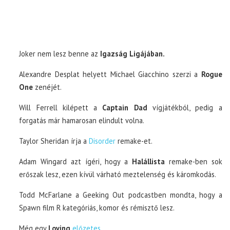
Joker nem lesz benne az
Igazság Ligájában.
Alexandre Desplat helyett Michael Giacchino szerzi a
Rogue
One
zenéjét.
Will Ferrell kilépett a
Captain Dad
vígjátékból, pedig a
forgatás már hamarosan elindult volna.
Taylor Sheridan írja a
Disorder
remake-et.
Adam Wingard azt ígéri, hogy a
Halállista
remake-ben sok
erőszak lesz, ezen kívül várható meztelenség és káromkodás.
Todd McFarlane a Geeking Out podcastben mondta, hogy a
Spawn film R kategóriás, komor és rémisztő lesz.
Még egy
Loving
előzetes
.