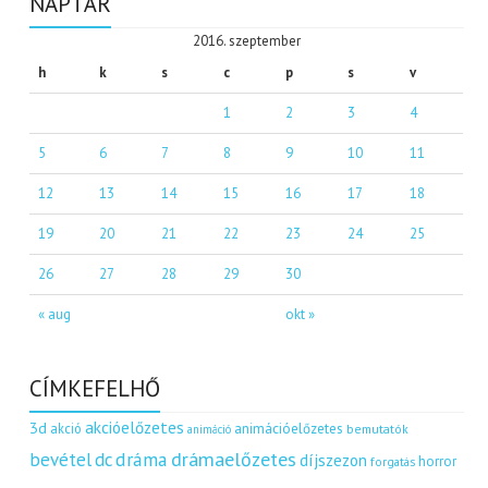
NAPTÁR
2016. szeptember
h
k
s
c
p
s
v
1
2
3
4
5
6
7
8
9
10
11
12
13
14
15
16
17
18
19
20
21
22
23
24
25
26
27
28
29
30
« aug
okt »
CÍMKEFELHŐ
akcióelőzetes
3d
akció
animációelőzetes
bemutatók
animáció
dráma
drámaelőzetes
bevétel
dc
díjszezon
horror
forgatás