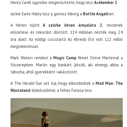
BOXOFFICE
Henry Cavill ügynöke megerősítette, hogy lesz
Acélember 2
.
Jackie Earle Haley lesz a gonosz kiborg a
Battle Angel
ben.
TOP10
A héten kijött
A szürke ötven árnyalata 2.
részének
előzetese és rekordot döntött. 114 millióan nézték meg 24
KULISSZA
óra alatt. Az eddigi csúcstartó Az ébredő Erő volt 112 millió
megtekintéssel.
CIKK
Mark Waters rendezi a
Magic Camp
filmet Steve Martinnal a
PÓLÓ RENDELÉS
főszerepben. Martin egy bankárt játszik, aki elmegy abba a
táborba, ahol gyerekként vakációzott.
A The Herald-Sun azt írja, hogy elkezdődtek a
Mad Max: The
Wasteland
előkészületei, a főhős Furiosa lesz.