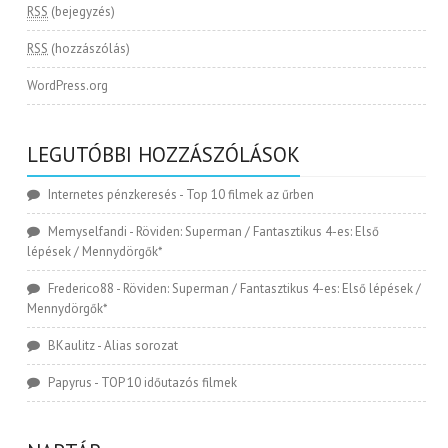
RSS
(bejegyzés)
RSS
(hozzászólás)
WordPress.org
LEGUTÓBBI HOZZÁSZÓLÁSOK
Internetes pénzkeresés
-
Top 10 filmek az űrben
Memyselfandi
-
Röviden: Superman / Fantasztikus 4-es: Első
lépések / Mennydörgők*
Frederico88
-
Röviden: Superman / Fantasztikus 4-es: Első lépések /
Mennydörgők*
BKaulitz
-
Alias sorozat
Papyrus
-
TOP 10 időutazós filmek