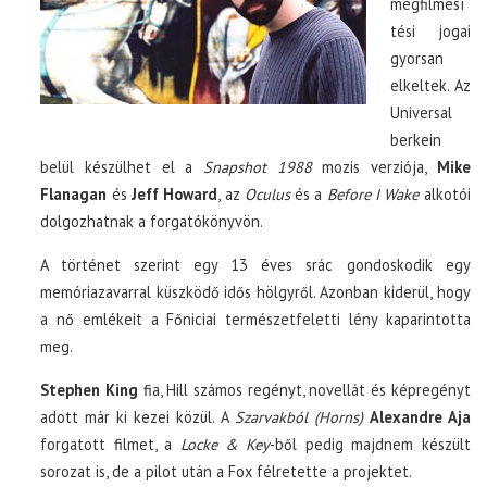
megfilmesí
tési jogai
gyorsan
elkeltek. Az
Universal
berkein
belül készülhet el a
Snapshot 1988
mozis verziója,
Mike
Flanagan
és
Jeff Howard
, az
Oculus
és a
Before I Wake
alkotói
dolgozhatnak a forgatókönyvön.
A történet szerint egy 13 éves srác gondoskodik egy
memóriazavarral küszködő idős hölgyről. Azonban kiderül, hogy
a nő emlékeit a Főniciai természetfeletti lény kaparintotta
meg.
Stephen King
fia, Hill számos regényt, novellát és képregényt
adott már ki kezei közül. A
Szarvakból (Horns)
Alexandre Aja
forgatott filmet, a
Locke & Key
-ből pedig majdnem készült
sorozat is, de a pilot után a Fox félretette a projektet.