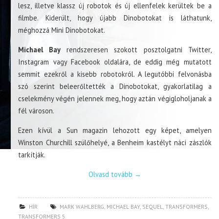
lesz, illetve klassz új robotok és új ellenfelek kerültek be a
filmbe. Kiderült, hogy újabb Dinobotokat is láthatunk,
méghozzá Mini Dinobotokat.
Michael Bay
rendszeresen szokott posztolgatni Twitter,
Instagram vagy Facebook oldalára, de eddig még mutatott
semmit ezekről a kisebb robotokról. A legutóbbi felvonásba
szó szerint beleerőltették a Dinobotokat, gyakorlatilag a
cselekmény végén jelennek meg, hogy aztán végigloholjanak a
fél városon.
Ezen kívül a Sun magazin lehozott egy képet, amelyen
Winston Churchill szülőhelyé, a Benheim kastélyt náci zászlók
tarkítják.
Olvasd tovább
→
HÍR
MARK WAHLBERG
,
MICHAEL BAY
,
SEQUEL
,
TRANSFORMERS
,
TRANSFORMERS 5