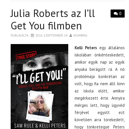
Julia Roberts az I’ll
0
Get You filmben
PUBLIKÁLTA
2016. SZEPTEMBER 24.
KOIMBRA
Kelli Peters
egy általános
iskolában önkénteskedett,
amikor egyik nap az egyik
anyuka berágott rá. A nő
problémája konkrétan az
volt, hogy fia nem állt kinn
az iskola előtt, amikor
megérkezett érte. Annyira
mérges lett, hogy ügyvéd
férjével együtt ezt
követően arra törekedett,
hogy tönkretegye Peters