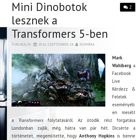
Mini Dinobotok
2
lesznek a
Transformers 5-ben
PUBLIKÁLTA
2016. SZEPTEMBER 24.
KOIMBRA
Mark
Wahlberg
a
Facebook
Live
Kérdezz &
Felelek
eseményéb
en mesélt
a
Transformers
folytatásáról. Az ötödik rész forgatása
Londonban zajlik, még hátra van pár hét. Dicsérte a
történetet, megemlítette, hogy
Anthony Hopkins
is benne