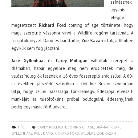
színésznek
ugyanis
eléggé
megtetszett
Richard Ford
coming of age története, hogy
maga szeretné vászonra vinni a Wildlife regény tartalmát. A
forgatókönyvet Dano és barátnője,
Zoe Kazan
írták, a filmben
egyikük sem fog játszani.
Jake Gyllenhaal
és
Carey Mulligan
vállaltak szerepet a
drámában, habár egyelőre még nem erősítették meg, de
valószínűleg ők lesznek a 16 éves főszereplő srác szülei. A 60-
as években játszódó sztoriban a tini Joe Brison szomorúan
látja, hogy szülei házassága tönkremegy. Édesapja elveszíti
munkáját és tűzöltóként próbál boldogulni, édesanyjának
pedig egy másik férfi udvarol.
HÍR
CAREY MULLIGAN
,
COMING OF AGE
,
DRÁMAHÍR
,
JAKE
GYLLENHAAL
,
PAUL DANO
,
RICHARD FORD
,
WILDLIFE
,
ZOE KAZAN