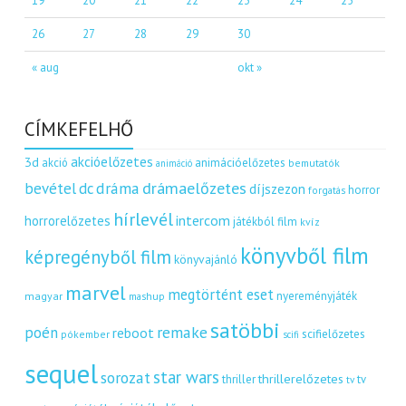
19
20
21
22
23
24
25
26
27
28
29
30
« aug
okt »
CÍMKEFELHŐ
akcióelőzetes
3d
akció
animációelőzetes
bemutatók
animáció
dráma
drámaelőzetes
bevétel
dc
díjszezon
horror
forgatás
hírlevél
intercom
horrorelőzetes
játékból film
kvíz
könyvből film
képregényből film
könyvajánló
marvel
megtörtént eset
nyereményjáték
magyar
mashup
satöbbi
remake
poén
reboot
scifielőzetes
pókember
scifi
sequel
star wars
sorozat
thrillerelőzetes
thriller
tv
tv