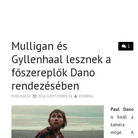
Mulligan és
1
Gyllenhaal lesznek a
főszereplők Dano
rendezésében
PUBLIKÁLTA
2016. SZEPTEMBER 24.
KOIMBRA
Paul Dano
is beáll a
kamera
mögé. A