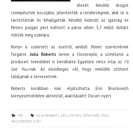
életét. Később drogot
csempésztek kocsijába, jelentették a rendőrségnek, akik le is
tartóztatták és kihallgatták. Később kiderült az igazság és
Peters polgári pert indított a páros ellen. 5,7 millió dollárt
ítéltek meg számára.
Könyv is született az esetről, amiből filmet szeretnének
forgatni.
Julia Roberts
lenne a főszereplő, a színésznő a
produceri teendőket is bevállalta. Egyelőre nincs írója az
I’ll
Get You
-nak. Az elsődleges cél, hogy mielőbb otthont
találjanak a tervezetnek.
Roberts korábban már eljátszhatta Erin Brockovich
környezetvédelmi aktivistát, alakításáért Oscart nyert.
HÍR
JULIA ROBERTS
,
KELLI PETERS
,
KÖNYVBŐL FILM
,
MEGTÖRTÉNT ESET