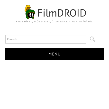
FilmDROID
FRISS HÍREK, ELŐZETESEK, ÚJDONSÁGOK A FILM VILÁGÁBÓL.
MENU
HÍR
TRAILER
KRITIKA
BOXOFFICE