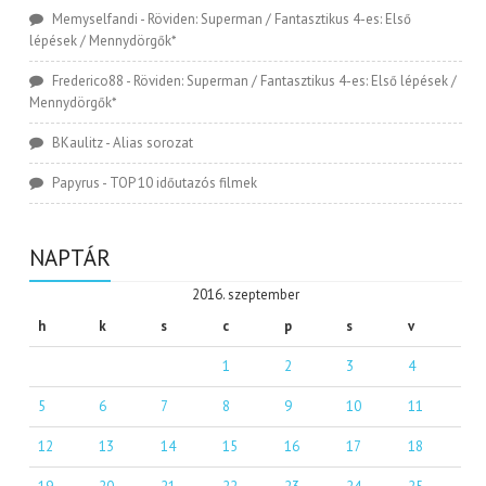
Memyselfandi
-
Röviden: Superman / Fantasztikus 4-es: Első
lépések / Mennydörgők*
Frederico88
-
Röviden: Superman / Fantasztikus 4-es: Első lépések /
Mennydörgők*
BKaulitz
-
Alias sorozat
Papyrus
-
TOP 10 időutazós filmek
NAPTÁR
2016. szeptember
h
k
s
c
p
s
v
1
2
3
4
5
6
7
8
9
10
11
12
13
14
15
16
17
18