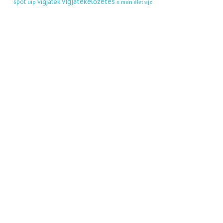
vígjátékelőzetes
vígjáték
spot
uip
x men
életrajz