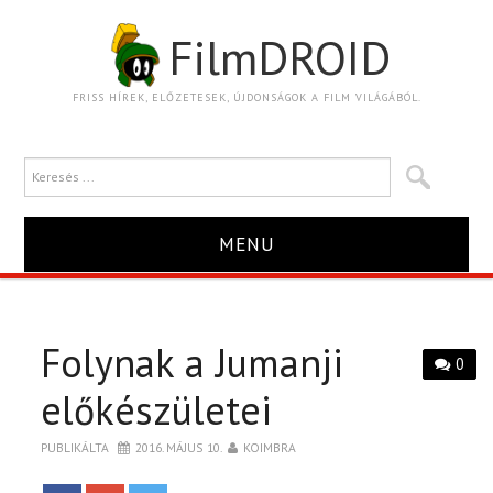
FilmDROID
FRISS HÍREK, ELŐZETESEK, ÚJDONSÁGOK A FILM VILÁGÁBÓL.
MENU
HÍR
Folynak a Jumanji
TRAILER
0
előkészületei
KRITIKA
PUBLIKÁLTA
2016. MÁJUS 10.
KOIMBRA
BOXOFFICE