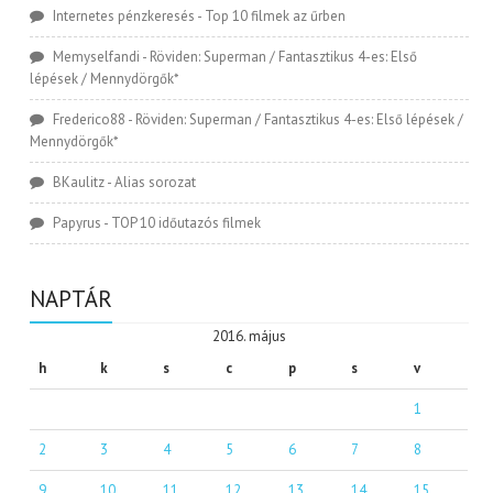
Internetes pénzkeresés
-
Top 10 filmek az űrben
Memyselfandi
-
Röviden: Superman / Fantasztikus 4-es: Első
lépések / Mennydörgők*
Frederico88
-
Röviden: Superman / Fantasztikus 4-es: Első lépések /
Mennydörgők*
BKaulitz
-
Alias sorozat
Papyrus
-
TOP 10 időutazós filmek
NAPTÁR
2016. május
h
k
s
c
p
s
v
1
2
3
4
5
6
7
8
9
10
11
12
13
14
15