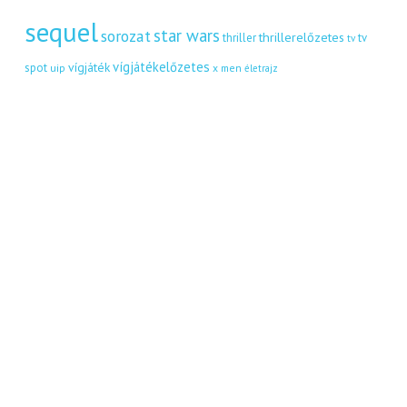
sequel
star wars
sorozat
thrillerelőzetes
thriller
tv
tv
vígjátékelőzetes
vígjáték
spot
uip
x men
életrajz