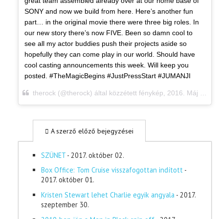
great team assembled already over at our home base of
SONY and now we build from here. Here’s another fun
part… in the original movie there were three big roles. In
our new story there’s now FIVE. Been so damn cool to
see all my actor buddies push their projects aside so
hopefully they can come play in our world. Should have
cool casting announcements this week. Will keep you
posted. #TheMagicBegins #JustPressStart #JUMANJI
therock (@therock) által közzétett fénykép,
2016. Máj 9., 10:23 PDT
A szerző előző bejegyzései
SZÜNET
- 2017. október 02.
Box Office: Tom Cruise visszafogottan indított
-
2017. október 01.
Kristen Stewart lehet Charlie egyik angyala
- 2017.
szeptember 30.