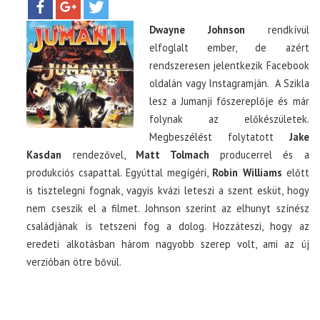
Dwayne Johnson
rendkívül
TOP10
elfoglalt ember, de azért
rendszeresen jelentkezik Facebook
KULISSZA
oldalán vagy Instagramján. A Szikla
lesz a Jumanji főszereplője és már
CIKK
folynak az előkészületek.
Megbeszélést folytatott
Jake
Kasdan
rendezővel,
Matt Tolmach
producerrel és a
PÓLÓ RENDELÉS
produkciós csapattal. Egyúttal megígéri,
Robin Williams
előtt
is tisztelegni fognak, vagyis kvázi leteszi a szent esküt, hogy
nem cseszik el a filmet. Johnson szerint az elhunyt színész
családjának is tetszeni fog a dolog. Hozzáteszi, hogy az
eredeti alkotásban három nagyobb szerep volt, ami az új
verzióban ötre bővül.