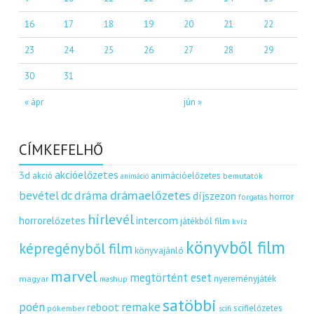
16
17
18
19
20
21
22
23
24
25
26
27
28
29
30
31
« ápr
jún »
CÍMKEFELHŐ
akcióelőzetes
3d
akció
animációelőzetes
bemutatók
animáció
dráma
drámaelőzetes
bevétel
dc
díjszezon
horror
forgatás
hírlevél
intercom
horrorelőzetes
játékból film
kvíz
könyvből film
képregényből film
könyvajánló
marvel
megtörtént eset
nyereményjáték
magyar
mashup
satöbbi
remake
poén
reboot
scifielőzetes
pókember
scifi