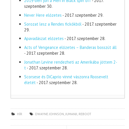
2019-ben jön a Men in Black spin off
- 2017.
szeptember 30.
Never Here előzetes
- 2017. szeptember 29.
Sorozat lesz a Rendes fickókból
- 2017. szeptember
29.
Apavadászat előzetes
- 2017. szeptember 28.
Acts of Vengeance előzetes – Banderas bosszút áll
- 2017. szeptember 28.
Jonathan Levine rendezheti az Amerikába jöttem 2-
t
- 2017. szeptember 28.
Scorsese és DiCaprio vinné vászonra Roosevelt
életét
- 2017. szeptember 28.
HÍR
DWAYNE JOHNSON
,
JUMANJI
,
REBOOT