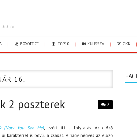
ILÁGÁBÓL.
A
BOXOFFICE
TOP10
KULISSZA
CIKK
FAC
UÁR 16.
k 2 poszterek
2
ők (Now You See Me)
, ezért itt a folytatás. Az előző
új karakterrel is bővül a csapat. A nagy négyes az előző