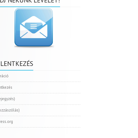
DJ NEKÜNK LEVELET!
ELENTKEZÉS
tráció
ntkezés
ejegyzés)
ozzászólás)
ess.org