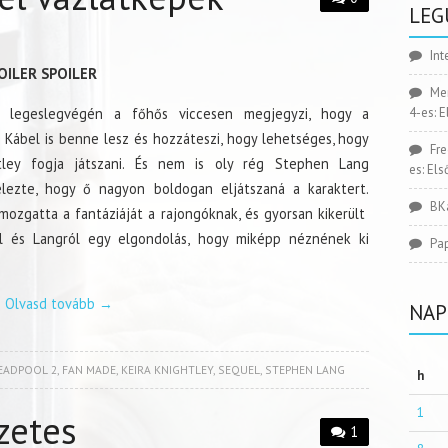
LEG
Int
OILER SPOILER
Me
 legeslegvégén a főhős viccesen megjegyzi, hogy a
4-es: 
 Kábel is benne lesz és hozzáteszi, hogy lehetséges, hogy
Fr
htley fogja játszani. És nem is oly rég Stephen Lang
es: El
elezte, hogy ő nagyon boldogan eljátszaná a karaktert.
BK
ozgatta a fantáziáját a rajongóknak, és gyorsan kikerült
ól és Langról egy elgondolás, hogy miképp néznének ki
Pa
Olvasd tovább
→
NAP
EADPOOL 2
,
FAN MADE
,
KEIRA KNIGHTLEY
,
SEQUEL
,
STEPHEN LANG
h
1
zetes
1