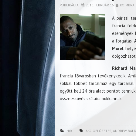
PUBLIKÁLTA
2016. FEBRUÁR 16.
KOIMBRA
A párizsi t
francia föl
események h
a forgatás.
Morel
helyé
dolgozhatot
Richard M
francia fővárosban tevékenykedik. Amik
sokkal többet tartalmaz egy tárcánál.
együtt kell 24 óra alatt pontot tenniü
összeesküvés szálaira bukkannak.
HÍR
AKCIÓELŐZETES
,
ANDREW BAL