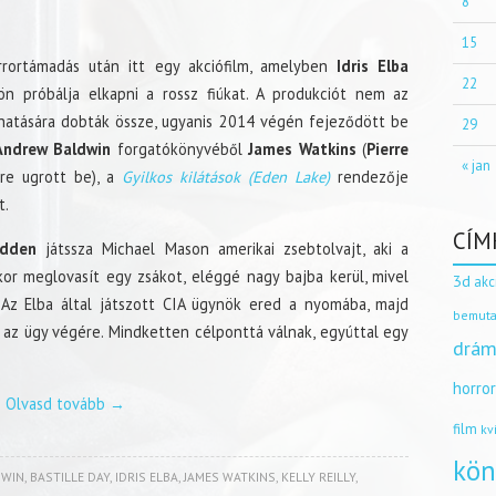
8
15
errortámadás után itt egy akciófilm, amelyben
Idris Elba
22
dön próbálja elkapni a rossz fiúkat. A produkciót nem az
atására dobták össze, ugyanis 2014 végén fejeződött be
29
Andrew Baldwin
forgatókönyvéből
James Watkins
(
Pierre
« jan
re ugrott be), a
Gyilkos kilátások (Eden Lake)
rendezője
t.
CÍM
adden
játssza Michael Mason amerikai zsebtolvajt, aki a
or meglovasít egy zsákot, eléggé nagy bajba kerül, mivel
3d
akc
 Az Elba által játszott CIA ügynök ered a nyomába, majd
bemuta
k az ügy végére. Mindketten célponttá válnak, egyúttal egy
drám
horro
Olvasd tovább
→
film
kv
kön
DWIN
,
BASTILLE DAY
,
IDRIS ELBA
,
JAMES WATKINS
,
KELLY REILLY
,