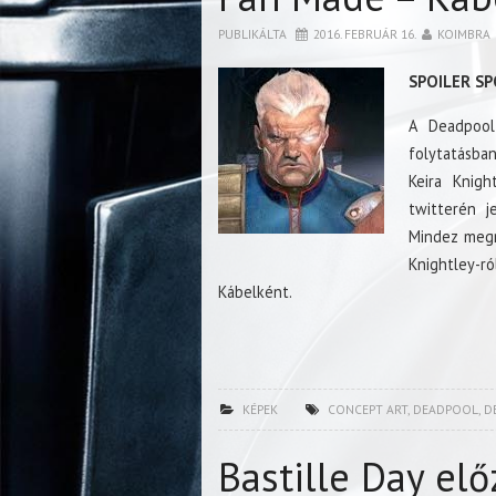
PUBLIKÁLTA
2016. FEBRUÁR 16.
KOIMBRA
SPOILER SP
A Deadpool
folytatásban
Keira Knig
twitterén j
Mindez megm
Knightley-r
Kábelként.
KÉPEK
CONCEPT ART
,
DEADPOOL
,
D
Bastille Day elő