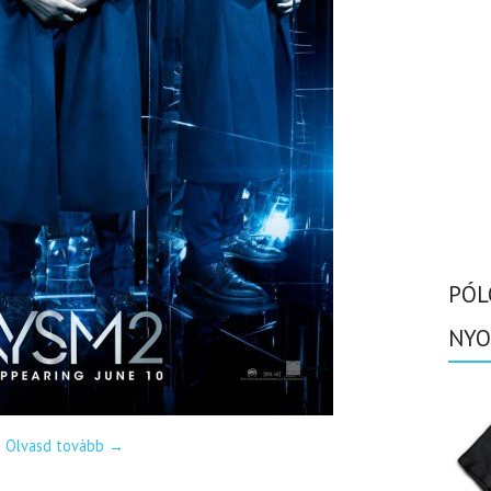
PÓL
NYO
Olvasd tovább
→