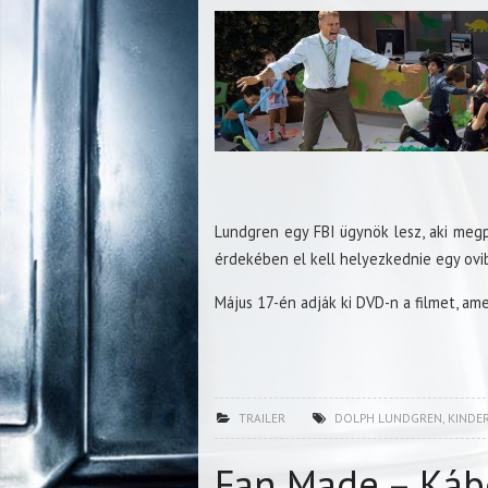
Lundgren egy FBI ügynök lesz, aki megp
érdekében el kell helyezkednie egy oviba
Május 17-én adják ki DVD-n a filmet, ame
TRAILER
DOLPH LUNDGREN
,
KINDE
Fan Made – Káb