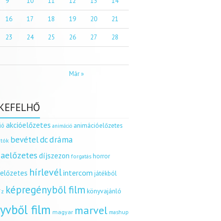
9
10
11
12
13
14
16
17
18
19
20
21
23
24
25
26
27
28
Már »
KEFELHŐ
akcióelőzetes
ió
animációelőzetes
animáció
dráma
bevétel
dc
tók
aelőzetes
díjszezon
horror
forgatás
hírlevél
intercom
relőzetes
játékból
képregényből film
könyvajánló
íz
yvből film
marvel
magyar
mashup