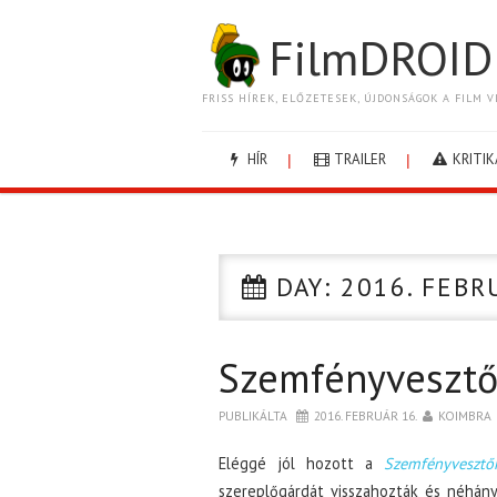
FilmDROID
FRISS HÍREK, ELŐZETESEK, ÚJDONSÁGOK A FILM V
HÍR
TRAILER
KRITIK
DAY:
2016. FEBR
Szemfényvesztő
PUBLIKÁLTA
2016. FEBRUÁR 16.
KOIMBRA
Eléggé jól hozott a
Szemfényveszt
szereplőgárdát visszahozták és néhány 