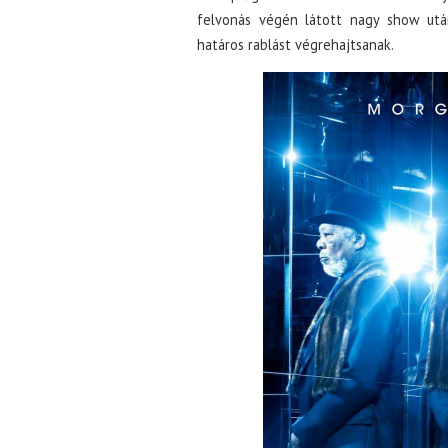
felvonás végén látott nagy show után
határos rablást végrehajtsanak.