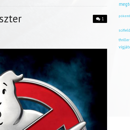
megt
szter
pókem
1
scifiel
thriller
vígjá