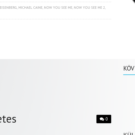
 EISENBERG
,
MICHAEL CAINE
,
NOW YOU SEE ME
,
NOW YOU SEE ME 2
,
KÖV
etes
0