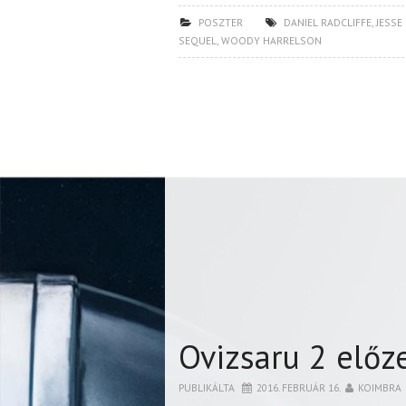
POSZTER
DANIEL RADCLIFFE
,
JESSE
SEQUEL
,
WOODY HARRELSON
Ovizsaru 2 előz
PUBLIKÁLTA
2016. FEBRUÁR 16.
KOIMBRA