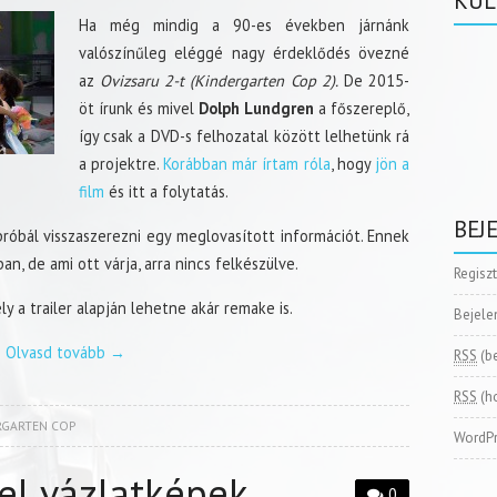
KÜL
Ha még mindig a 90-es években járnánk
valószínűleg eléggé nagy érdeklődés övezné
az
Ovizsaru 2-t (Kindergarten Cop 2).
De 2015-
öt írunk és mivel
Dolph Lundgren
a főszereplő,
így csak a DVD-s felhozatal között lelhetünk rá
a projektre.
Korábban már írtam róla
, hogy
jön a
film
és itt a folytatás.
BEJ
róbál visszaszerezni egy meglovasított információt. Ennek
n, de ami ott várja, arra nincs felkészülve.
Regisz
ly a trailer alapján lehetne akár remake is.
Bejele
Olvasd tovább
→
RSS
(b
RSS
(h
RGARTEN COP
WordPr
el vázlatképek
0