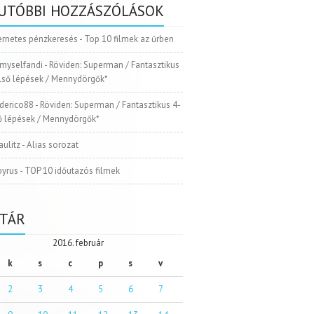
UTÓBBI HOZZÁSZÓLÁSOK
ernetes pénzkeresés
-
Top 10 filmek az űrben
myselfandi
-
Röviden: Superman / Fantasztikus
Első lépések / Mennydörgők*
ederico88
-
Röviden: Superman / Fantasztikus 4-
ső lépések / Mennydörgők*
aulitz
-
Alias sorozat
pyrus
-
TOP 10 időutazós filmek
TÁR
2016. február
k
s
c
p
s
v
2
3
4
5
6
7