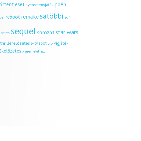
örtént eset
poén
nyereményjáték
satöbbi
remake
reboot
ber
scifi
sequel
star wars
sorozat
őzetes
thrillerelőzetes
vígjáték
tv spot
uip
tv
tékelőzetes
x men
életrajz