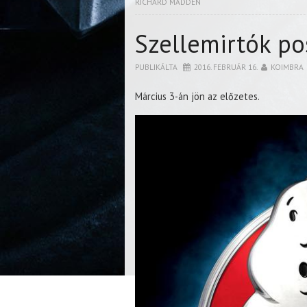
RICHARD MADDEN
Szellemirtók po
PUBLIKÁLTA
2016. FEBRUÁR 16.
KOIMBRA
Március 3-án jön az előzetes.