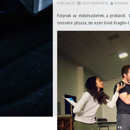
PUBLIKÁLTA
2016. FEBRUÁR 02.
KOIMBRA
Folynak az előkészületek, a próbáról
testvére játssza, de ezen kívül Kraglin-t