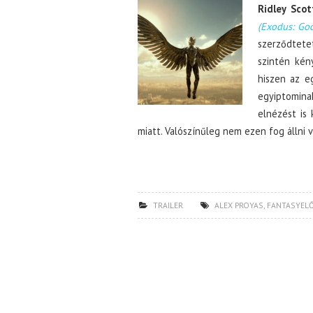
Ridley Scot
(Exodus: Go
szerződtet
szintén kén
hiszen az e
egyiptomina
elnézést is 
miatt. Valószínűleg nem ezen fog állni v
TRAILER
ALEX PROYAS
,
FANTASYEL