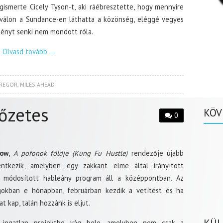
ismerte Cicely Tyson-t, aki ráébresztette, hogy mennyire
tiválon a Sundance-en láthatta a közönség, eléggé vegyes
eményt senki nem mondott róla.
Olvasd tovább
→
REGOR
,
MILES AHEAD
őzetes
KÖV
0
how
,
A pofonok földje (Kung Fu Hustle)
rendezője újabb
entkezik, amelyben egy zakkant elme által irányított
g módosított hableány program áll a középpontban. Az
ágokban e hónapban, februárban kezdik a vetítést és ha
at kap, talán hozzánk is eljut.
 ingatlan projektbe vág bele, amelyben nem csak a