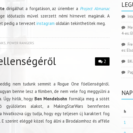
LEG
ite
dirigálhat a forgatáson, az úriember a
Project Almanac
ge időutazós művel szerzett némi hírnevet magának. A
Int
t pedig a tervezet
instagram
oldalán tekinthetitek meg.
Me
4-es: 
NKS
,
POWER RANGERS
Fr
es: El
ellenségéről
2
BK
Pa
 eddig nem tudunk semmit a Rogue One főellenségéről.
 ugyan benne lesz a filmben, de nem vele fog meggyúlni a
NAP
a. Úgy hírlik, hogy
Ben Mendelsohn
formálja meg a sötét
ló gyűlöletes alakot, a MakingStarWars bennfentes
h
a hivatkozva úgy tudja, hogy egy teljesen új karaktert fog
 E szerint eléggé közel fog állni a Birodalomhoz és afféle
1