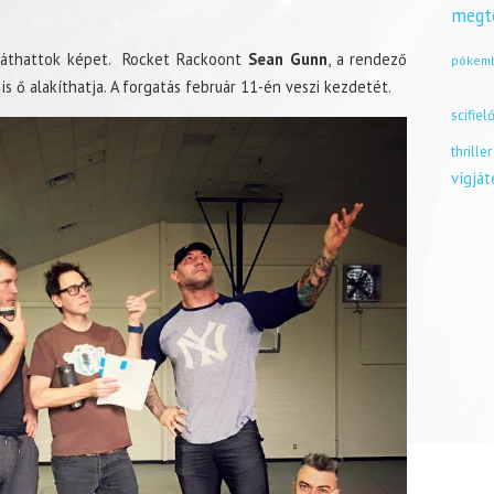
megt
 láthattok képet. Rocket Rackoont
Sean Gunn
, a rendező
pókem
 is ő alakíthatja. A forgatás február 11-én veszi kezdetét.
scifiel
thriller
vígjá