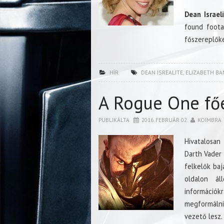
Dean Israel
found foota
főszereplőke
HÍR
DEAN ISREALITE
,
ELIZABETH BA
A Rogue One fő
PUBLIKÁLTA
2016. FEBRUÁR 02.
KOIMBRA
Hivatalosan
Darth Vader
felkelők baj
oldalon ál
információkr
megformálni.
vezető lesz.