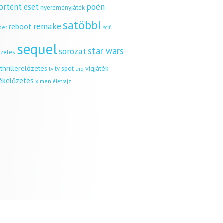
örtént eset
poén
nyereményjáték
satöbbi
remake
reboot
ber
scifi
sequel
star wars
sorozat
őzetes
thrillerelőzetes
vígjáték
tv spot
uip
tv
tékelőzetes
x men
életrajz