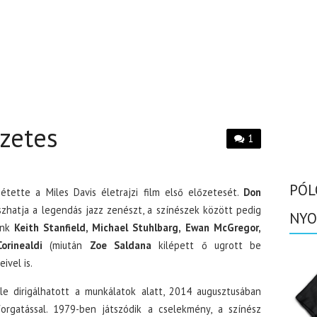
zetes
1
PÓL
étette a Miles Davis életrajzi film első előzetesét.
Don
zhatja a legendás jazz zenészt, a színészek között pedig
NYO
unk
Keith Stanfield, Michael Stuhlbarg,
Ewan McGregor,
orinealdi
(miután
Zoe Saldana
kilépett ő ugrott be
ivel is.
e dirigálhatott a munkálatok alatt, 2014 augusztusában
orgatással. 1979-ben játszódik a cselekmény, a színész