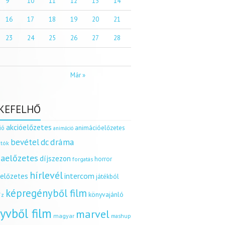
9
10
11
12
13
14
16
17
18
19
20
21
23
24
25
26
27
28
Már »
KEFELHŐ
akcióelőzetes
ió
animációelőzetes
animáció
dráma
bevétel
dc
tók
aelőzetes
díjszezon
horror
forgatás
hírlevél
intercom
relőzetes
játékból
képregényből film
könyvajánló
íz
yvből film
marvel
magyar
mashup