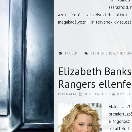
szárazföld, 
azok életét veszélyezteti, akinek
megakadályozni Hin tervének kivitelezé
TRAILER
STEPHEN CHOW
,
THE MER
Elizabeth Banks
Rangers ellenfe
PUBLIKÁLTA
2016. FEBRUÁR 02.
KOIMBRA
Alakul a
Po
premiert, sz
a főgonosz 
aki afféle f