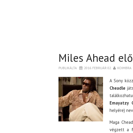
Miles Ahead elő
PUBLIKÁLTA
2016. FEBRUÁR 02.
KOIMBRA
A Sony közz
Cheadle
játs
találkozhat
Emayatzy C
helyére) neve
Maga Cheadl
végzett a f