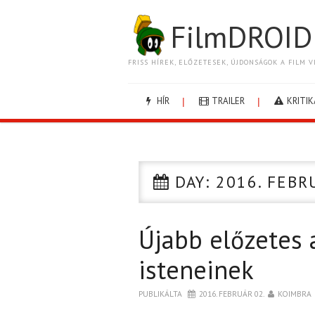
FilmDROID
FRISS HÍREK, ELŐZETESEK, ÚJDONSÁGOK A FILM V
HÍR
TRAILER
KRITIK
DAY:
2016. FEBR
Újabb előzetes 
isteneinek
PUBLIKÁLTA
2016. FEBRUÁR 02.
KOIMBRA