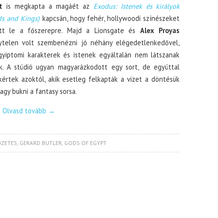
t
is megkapta a magáét az
Exodus: Istenek és királyok
ds and Kings)
kapcsán, hogy fehér, hollywoodi színészeket
ett le a főszerepre. Majd a Lionsgate és
Alex Proyas
ytelen volt szembenézni jó néhány elégedetlenkedővel,
gyiptomi karakterek és istenek egyáltalán nem látszanak
k. A stúdió ugyan magyarázkodott egy sort, de egyúttal
kértek azoktól, akik esetleg felkapták a vizet a döntésük
agy bukni a fantasy sorsa.
Olvasd tovább
→
ŐZETES
,
GERARD BUTLER
,
GODS OF EGYPT