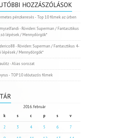
UTÓBBI HOZZÁSZÓLÁSOK
ernetes pénzkeresés
-
Top 10 filmek az űrben
myselfandi
-
Röviden: Superman / Fantasztikus
Első lépések / Mennydörgők*
ederico88
-
Röviden: Superman / Fantasztikus 4-
ső lépések / Mennydörgők*
aulitz
-
Alias sorozat
pyrus
-
TOP 10 időutazós filmek
TÁR
2016. február
k
s
c
p
s
v
2
3
4
5
6
7