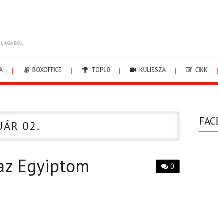
ILÁGÁBÓL.
A
BOXOFFICE
TOP10
KULISSZA
CIKK
FAC
UÁR 02.
az Egyiptom
0