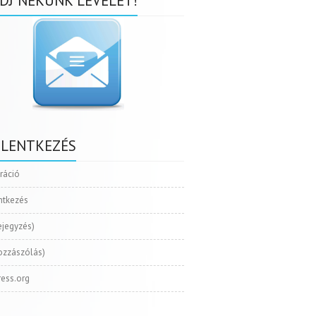
DJ NEKÜNK LEVELET!
ELENTKEZÉS
tráció
ntkezés
ejegyzés)
ozzászólás)
ess.org