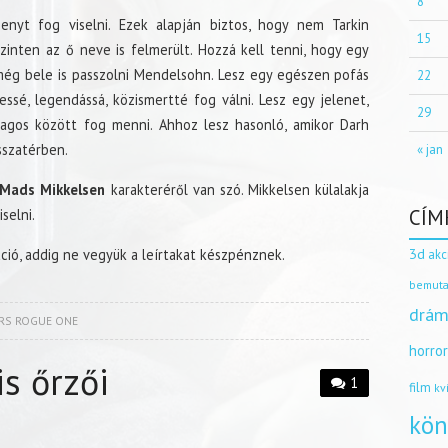
8
enyt fog viselni. Ezek alapján biztos, hogy nem Tarkin
15
zinten az ő neve is felmerült. Hozzá kell tenni, hogy egy
még bele is passzolni Mendelsohn. Lesz egy egészen pofás
22
ressé, legendássá, közismertté fog válni. Lesz egy jelenet,
29
tagos között fog menni. Ahhoz lesz hasonló, amikor Darh
isszatérben.
« jan
Mads Mikkelsen
karakteréről van szó. Mikkelsen külalakja
CÍM
selni.
3d
ió, addig ne vegyük a leírtakat készpénznek.
akc
bemuta
drám
RS ROGUE ONE
horro
s őrzői
1
film
kv
kön