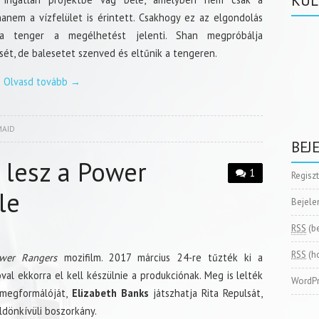
KÜL
hanem a vízfelület is érintett. Csakhogy ez az elgondolás
 a tenger a megélhetést jelenti. Shan megpróbálja
sét, de balesetet szenved és eltűnik a tengeren.
Olvasd tovább
→
MAID
BEJ
 lesz a Power
1
Regisz
le
Bejele
RSS
(b
RSS
(h
wer Rangers
mozifilm. 2017 március 24-re tűzték ki a
óval ekkorra el kell készülnie a produkciónak. Meg is lelték
WordPr
megformálóját,
Elizabeth Banks
játszhatja Rita Repulsát,
öldönkívüli boszorkány.