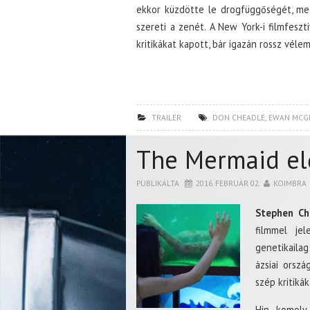
ekkor küzdötte le drogfüggőségét, meg
szereti a zenét. A New York-i filmfesz
kritikákat kapott, bár igazán rossz vél
TRAILER
DON CHEADLE
,
EWAN MCG
The Mermaid el
PUBLIKÁLTA
2016. FEBRUÁR 02.
KOIMBRA
Stephen C
filmmel jel
genetikaila
ázsiai orsz
szép kritikák
Hin komoly