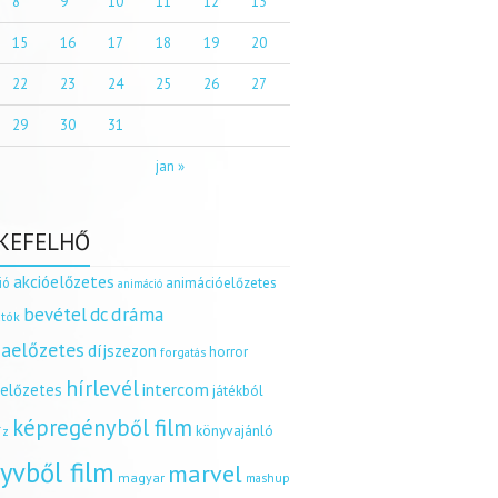
8
9
10
11
12
13
15
16
17
18
19
20
22
23
24
25
26
27
29
30
31
jan »
KEFELHŐ
akcióelőzetes
ió
animációelőzetes
animáció
dráma
bevétel
dc
tók
aelőzetes
díjszezon
horror
forgatás
hírlevél
intercom
relőzetes
játékból
képregényből film
könyvajánló
íz
yvből film
marvel
magyar
mashup