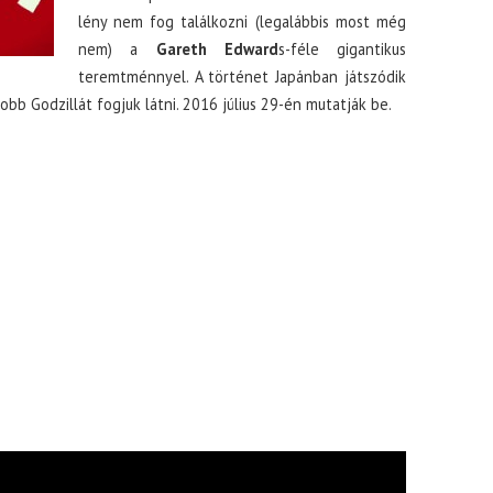
lény nem fog találkozni (legalábbis most még
nem) a
Gareth Edward
s-féle gigantikus
teremtménnyel. A történet Japánban játszódik
yobb Godzillát fogjuk látni. 2016 július 29-én mutatják be.