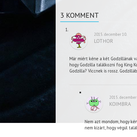
3 KOMMENT
2015. december 10.
LOTHOR
Már miért kéne a két Godzillának v
hogy Godzilla találkozni fog King 
Godzilla? Viccnek is rossz. Godzillá
2015. december 
KOIMBRA
Nem azt mondom, hogy kén
nem kizárt, hogy végül talá