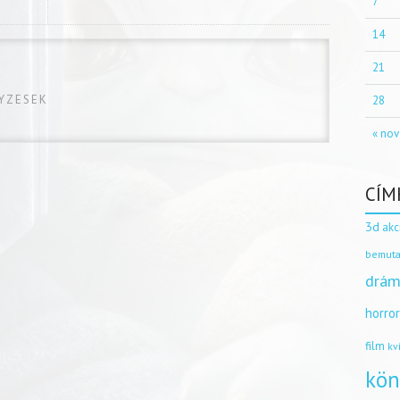
7
14
21
GYZESEK
28
« nov
CÍM
3d
akc
bemuta
drám
horro
film
kv
kön