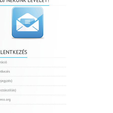
DJ NEKÜNK LEVELET!
ELENTKEZÉS
tráció
ntkezés
ejegyzés)
ozzászólás)
ess.org