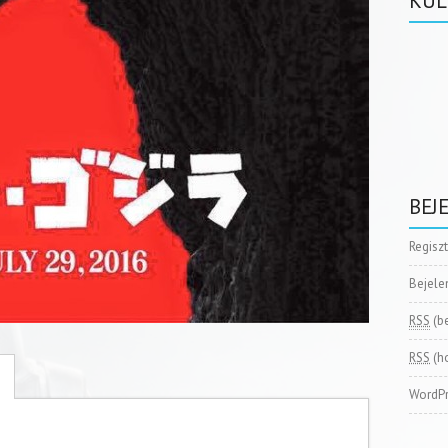
KÜL
BEJ
Regisz
Bejele
RSS
(b
RSS
(h
WordPr