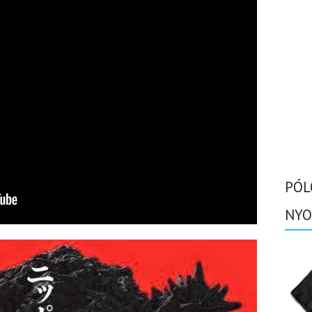
PÓL
NYO