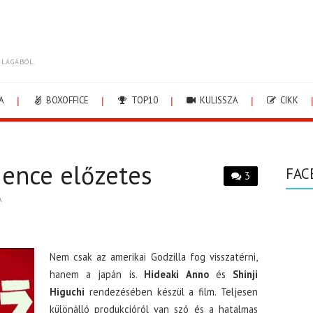
ILÁGÁBÓL.
A
BOXOFFICE
TOP10
KULISSZA
CIKK
gence előzetes
FAC
3
A
Nem csak az amerikai Godzilla fog visszatérni,
hanem a japán is.
Hideaki Anno
és
Shinji
Higuchi
rendezésében készül a film. Teljesen
különálló produkcióról van szó és a hatalmas