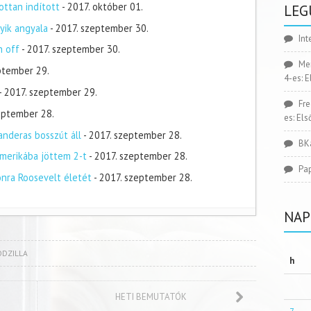
ottan indított
- 2017. október 01.
LEG
yik angyala
- 2017. szeptember 30.
Int
n off
- 2017. szeptember 30.
Me
ptember 29.
4-es: 
- 2017. szeptember 29.
Fr
zeptember 28.
es: El
nderas bosszút áll
- 2017. szeptember 28.
BK
merikába jöttem 2-t
- 2017. szeptember 28.
Pa
onra Roosevelt életét
- 2017. szeptember 28.
NAP
ODZILLA
h
HETI BEMUTATÓK