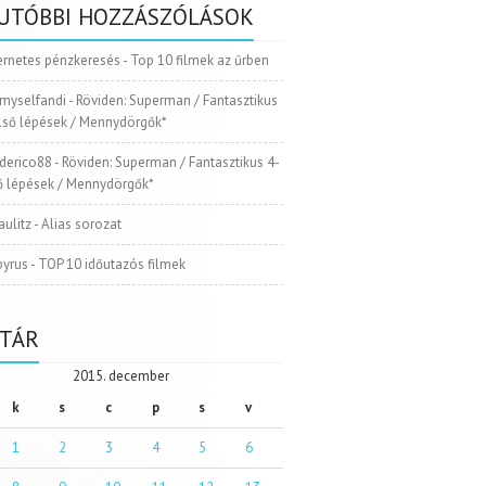
UTÓBBI HOZZÁSZÓLÁSOK
ernetes pénzkeresés
-
Top 10 filmek az űrben
myselfandi
-
Röviden: Superman / Fantasztikus
Első lépések / Mennydörgők*
ederico88
-
Röviden: Superman / Fantasztikus 4-
ső lépések / Mennydörgők*
aulitz
-
Alias sorozat
pyrus
-
TOP 10 időutazós filmek
TÁR
2015. december
k
s
c
p
s
v
1
2
3
4
5
6