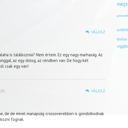
megt
pókem
scifiel
VÁLASZ
thriller
vígjá
alaha is találkoznia? Nem értem. Ez egy nagy marhaság. Az
Konggal, az egy dolog, az rendben van. De hogy két
ból csak egy van!
10.
VÁLASZ
e, de de mivel manapság crossoverekben is gondolkodnak
lkozni fognak.