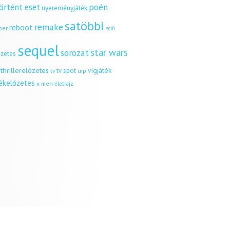
örtént eset
poén
nyereményjáték
satöbbi
remake
reboot
ber
scifi
sequel
star wars
sorozat
őzetes
thrillerelőzetes
vígjáték
tv spot
uip
tv
tékelőzetes
x men
életrajz