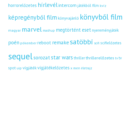
hírlevél
intercom
horrorelőzetes
játékból film
kvíz
könyvből film
képregényből film
könyvajánló
marvel
megtörtént eset
nyereményjáték
magyar
mashup
satöbbi
remake
poén
reboot
scifielőzetes
pókember
scifi
sequel
star wars
sorozat
thrillerelőzetes
thriller
tv
tv
vígjátékelőzetes
vígjáték
spot
uip
x men
életrajz