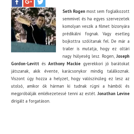
Seth Rogen
most sem foglalkozott
TOP10
semmivel és ha egyes szervezetek
komolyan veszik a filmet bizonyára
KULISSZA
prédikálni fognak. Vagy esetleg
bojkottra szólítanak fel. De már a
CIKK
trailer is mutatja, hogy ez oltári
nagy hülyeség lesz. Rogen,
Joseph
Gordon-Levitt
és
Anthony Mackie
gyerekkori jó barátokat
PÓLÓ RENDELÉS
játszanak, akik évente, karácsonykor mindig találkoznak.
Viszont úgy hozza a helyzet, hogy valószínűleg ez lesz az
utolsó, amikor ők hárman ki tudnak rúgni a hámból és
megpróbálják emlékezetessé tenni az estét.
Jonathan Levine
dirigált a forgatáson.