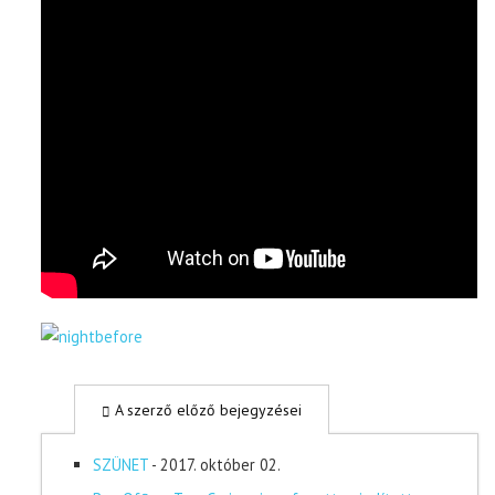
A szerző előző bejegyzései
SZÜNET
- 2017. október 02.