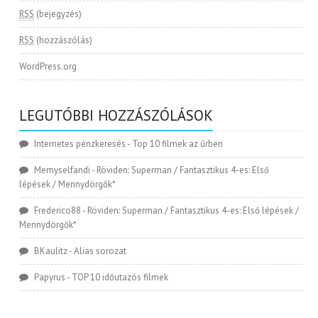
RSS
(bejegyzés)
RSS
(hozzászólás)
WordPress.org
LEGUTÓBBI HOZZÁSZÓLÁSOK
Internetes pénzkeresés
-
Top 10 filmek az űrben
Memyselfandi
-
Röviden: Superman / Fantasztikus 4-es: Első
lépések / Mennydörgők*
Frederico88
-
Röviden: Superman / Fantasztikus 4-es: Első lépések /
Mennydörgők*
BKaulitz
-
Alias sorozat
Papyrus
-
TOP 10 időutazós filmek