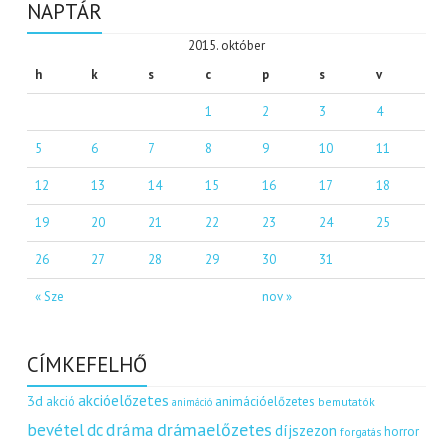
NAPTÁR
2015. október
h
k
s
c
p
s
v
1
2
3
4
5
6
7
8
9
10
11
12
13
14
15
16
17
18
19
20
21
22
23
24
25
26
27
28
29
30
31
« Sze
nov »
CÍMKEFELHŐ
akcióelőzetes
3d
akció
animációelőzetes
bemutatók
animáció
dráma
drámaelőzetes
bevétel
dc
díjszezon
horror
forgatás