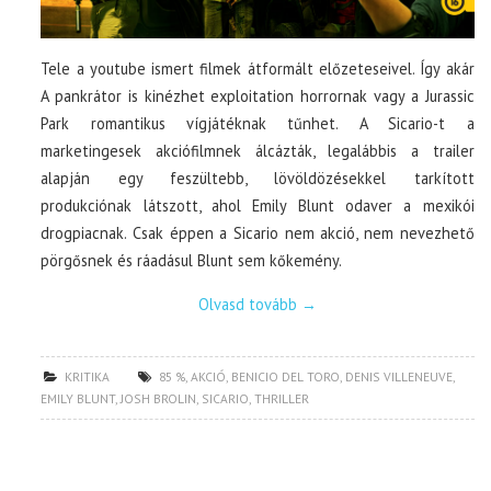
Tele a youtube ismert filmek átformált előzeteseivel. Így akár
A pankrátor is kinézhet exploitation horrornak vagy a Jurassic
Park romantikus vígjátéknak tűnhet. A Sicario-t a
marketingesek akciófilmnek álcázták, legalábbis a trailer
alapján egy feszültebb, lövöldözésekkel tarkított
produkciónak látszott, ahol Emily Blunt odaver a mexikói
drogpiacnak. Csak éppen a Sicario nem akció, nem nevezhető
pörgősnek és ráadásul Blunt sem kőkemény.
Olvasd tovább
→
KRITIKA
85 %
,
AKCIÓ
,
BENICIO DEL TORO
,
DENIS VILLENEUVE
,
EMILY BLUNT
,
JOSH BROLIN
,
SICARIO
,
THRILLER