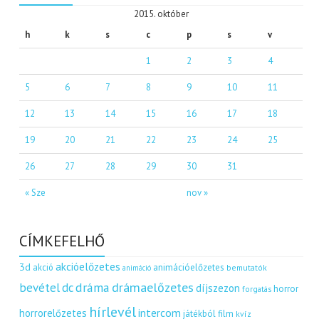
2015. október
h
k
s
c
p
s
v
1
2
3
4
5
6
7
8
9
10
11
12
13
14
15
16
17
18
19
20
21
22
23
24
25
26
27
28
29
30
31
« Sze
nov »
CÍMKEFELHŐ
akcióelőzetes
3d
akció
animációelőzetes
bemutatók
animáció
dráma
drámaelőzetes
bevétel
dc
díjszezon
horror
forgatás
hírlevél
intercom
horrorelőzetes
játékból film
kvíz