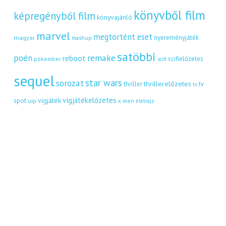
könyvből film
képregényből film
könyvajánló
marvel
megtörtént eset
nyereményjáték
magyar
mashup
satöbbi
remake
poén
reboot
scifielőzetes
pókember
scifi
sequel
star wars
sorozat
thrillerelőzetes
thriller
tv
tv
vígjátékelőzetes
vígjáték
spot
uip
x men
életrajz