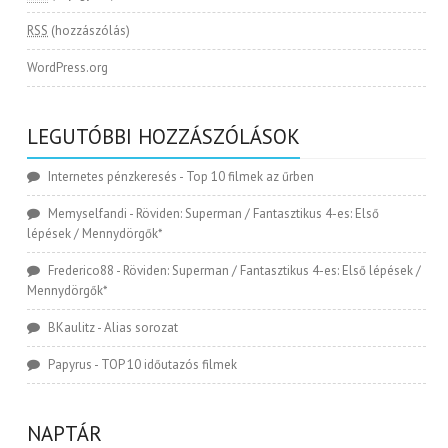
RSS
(hozzászólás)
WordPress.org
LEGUTÓBBI HOZZÁSZÓLÁSOK
Internetes pénzkeresés
-
Top 10 filmek az űrben
Memyselfandi
-
Röviden: Superman / Fantasztikus 4-es: Első
lépések / Mennydörgők*
Frederico88
-
Röviden: Superman / Fantasztikus 4-es: Első lépések /
Mennydörgők*
BKaulitz
-
Alias sorozat
Papyrus
-
TOP 10 időutazós filmek
NAPTÁR