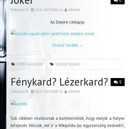
6
PUBLIKÁLTA
2015. OKTÓBER 26.
ARMIDA
Az Empire címlapja:
Olvasd tovább
→
KÉPEK
,
KULISSZA
SUICIDE SQUAD
Fénykard? Lézerkard?
9
PUBLIKÁLTA
2015. OKTÓBER 26.
ARMIDA
Sok cikkben vitatkoztak a kommentelők, hogy melyik a helyes
kifejezés. Nézzük, mit ír a Wikipédia (az egyszerűség kedvéért,