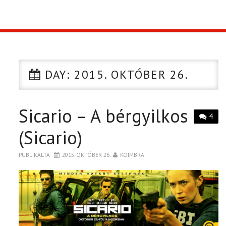
TOP10
KULISSZA
DAY:
2015. OKTÓBER 26.
CIKK
Sicario – A bérgyilkos
PÓLÓ RENDELÉS
4
(Sicario)
PUBLIKÁLTA
2015. OKTÓBER 26.
KOIMBRA