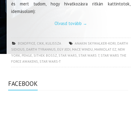
és mert tudom, hogy hivatkozásra ritkán kattintotok,
idemásolom):
Olvasd tovább
→
BOXOFFICE
,
CIKK
,
KULISSZA
ANAKIN SKYWALKER-KORI
,
DARTH
SIDIOUS
,
DARTH TYRANNUS
,
EGY JEDI
,
MACE WINDU
,
MARKOLAT EZ
,
NEW
YORK
,
PENGE
,
SITHEK BOSSZ
,
STAR WARS
,
STAR WARS 7
,
STAR WARS THE
FORCE AWAKENS
,
STAR WARS-T
FACEBOOK