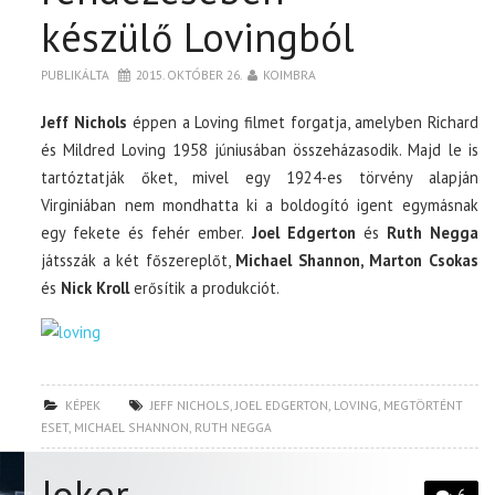
készülő Lovingból
PUBLIKÁLTA
2015. OKTÓBER 26.
KOIMBRA
Jeff Nichols
éppen a Loving filmet forgatja, amelyben Richard
és Mildred Loving 1958 júniusában összeházasodik. Majd le is
tartóztatják őket, mivel egy 1924-es törvény alapján
Virginiában nem mondhatta ki a boldogító igent egymásnak
egy fekete és fehér ember.
Joel Edgerton
és
Ruth Negga
játsszák a két főszereplőt,
Michael Shannon, Marton Csokas
és
Nick Kroll
erősítik a produkciót.
KÉPEK
JEFF NICHOLS
,
JOEL EDGERTON
,
LOVING
,
MEGTÖRTÉNT
ESET
,
MICHAEL SHANNON
,
RUTH NEGGA
Joker