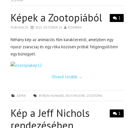
SCIFIHÍR
Képek a Zootopiából
1
PUBLIKÁLTA
2015. OKTÓBER 26.
KOIMBRA
Néhány kép az animációs film karaktereiről, amelyben egy
nyuszi zsarucsaj és egy róka közösen próbál felgöngyölíteni
egy bűnügyet.
Olvasd tovább
→
KÉPEK
BYRON HOWARD
,
RICH MOORE
,
ZOOTOPIA
Kép a Jeff Nichols
1
rendezésében