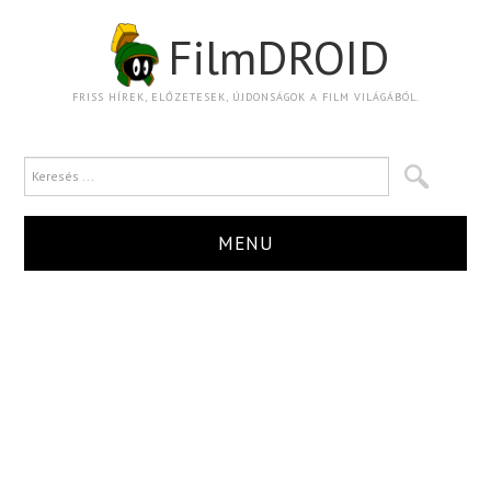
FilmDROID
FRISS HÍREK, ELŐZETESEK, ÚJDONSÁGOK A FILM VILÁGÁBÓL.
MENU
HÍR
TRAILER
KRITIKA
BOXOFFICE