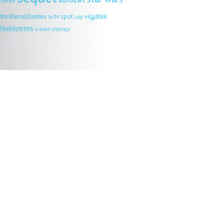
őzetes
thrillerelőzetes
vígjáték
tv spot
uip
tv
tékelőzetes
x men
életrajz