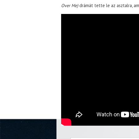
Over Me)
drámát tette le az asztalra, a