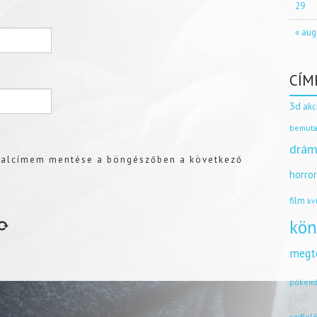
29
« aug
CÍM
3d
akc
bemuta
drám
dalcímem mentése a böngészőben a következő
horro
film
kv
kön
megt
pókem