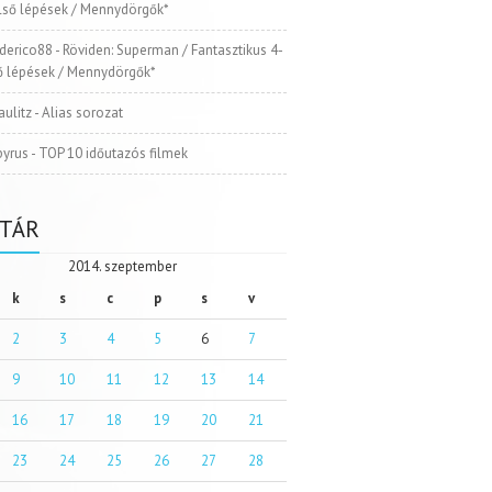
Első lépések / Mennydörgők*
ederico88
-
Röviden: Superman / Fantasztikus 4-
ső lépések / Mennydörgők*
aulitz
-
Alias sorozat
pyrus
-
TOP 10 időutazós filmek
TÁR
2014. szeptember
k
s
c
p
s
v
2
3
4
5
6
7
9
10
11
12
13
14
16
17
18
19
20
21
23
24
25
26
27
28