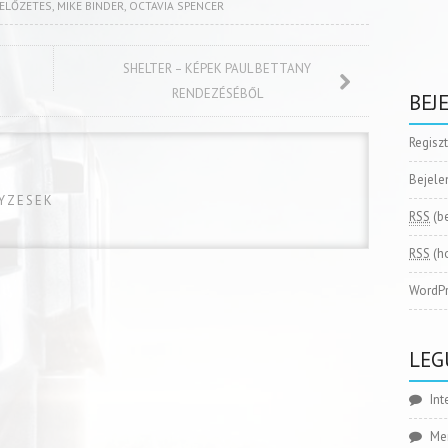
ELŐZETES
,
MIKE BINDER
,
OCTAVIA SPENCER
SHELTER – KÉPEK PAUL BETTANY
RENDEZÉSÉBŐL
BEJ
Regisz
Bejele
GYZESEK
RSS
(b
RSS
(h
WordPr
LEG
Int
Me