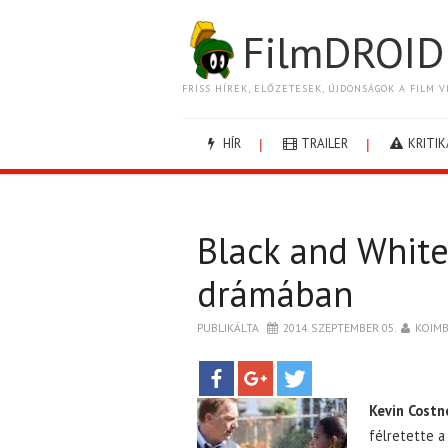
FilmDROID
FRISS HÍREK, ELŐZETESEK, ÚJDONSÁGOK A FILM V
HÍR
TRAILER
KRITIK
Black and White
drámában
PUBLIKÁLTA
2014. SZEPTEMBER 05.
KOIM
Kevin Costn
félretette a