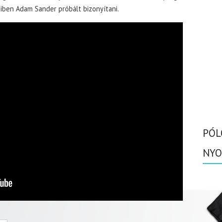
miben Adam Sander próbált bizonyítani.
PÓL
NYO