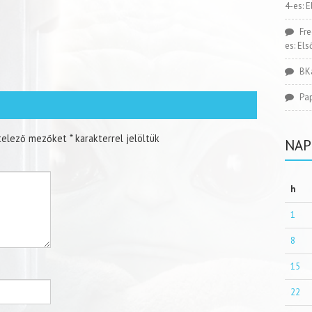
4-es: 
Fr
es: El
BK
Pa
telező mezőket
*
karakterrel jelöltük
NAP
h
1
8
15
22