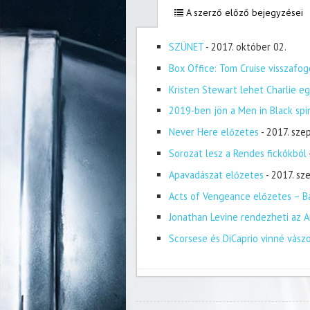
A szerző előző bejegyzései
SZÜNET
- 2017. október 02.
Box Office: Tom Cruise visszafog
Kristen Stewart lehet Charlie eg
2019-ben jön a Men in Black spi
Never Here előzetes
- 2017. sze
Sorozat lesz a Rendes fickókból
Apavadászat előzetes
- 2017. s
Acts of Vengeance előzetes – Ba
Jonathan Levine rendezheti az A
Scorsese és DiCaprio vinné vász