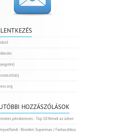
ELENTKEZÉS
tráció
ntkezés
ejegyzés)
ozzászólás)
ess.org
UTÓBBI HOZZÁSZÓLÁSOK
ernetes pénzkeresés
-
Top 10 filmek az űrben
myselfandi
-
Röviden: Superman / Fantasztikus