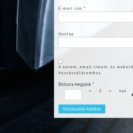
E-mail cím
*
Honlap
A nevem, email címem, és webol
hozzászólásomhoz.
Biztosra megyünk
*
+
3
=
hat