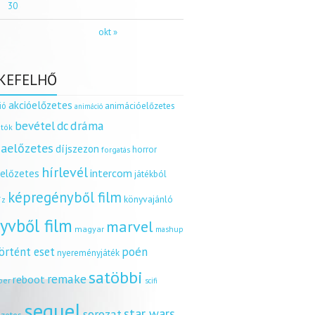
30
okt »
KEFELHŐ
akcióelőzetes
ió
animációelőzetes
animáció
dráma
bevétel
dc
tók
aelőzetes
díjszezon
horror
forgatás
hírlevél
intercom
relőzetes
játékból
képregényből film
könyvajánló
íz
yvből film
marvel
magyar
mashup
örtént eset
poén
nyereményjáték
satöbbi
remake
reboot
ber
scifi
sequel
star wars
sorozat