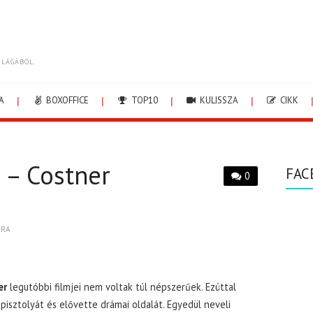
ILÁGÁBÓL.
A
BOXOFFICE
TOP10
KULISSZA
CIKK
 – Costner
FAC
0
BRA
er
legutóbbi filmjei nem voltak túl népszerűek. Ezúttal
 pisztolyát és elővette drámai oldalát. Egyedül neveli