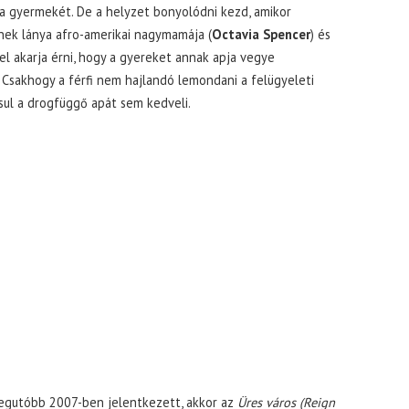
a gyermekét. De a helyzet bonyolódni kezd, amikor
ek lánya afro-amerikai nagymamája (
Octavia Spencer
) és
l akarja érni, hogy a gyereket annak apja vegye
Csakhogy a férfi nem hajlandó lemondani a felügyeleti
ásul a drogfüggő apát sem kedveli.
 Legutóbb 2007-ben jelentkezett, akkor az
Üres város (Reign