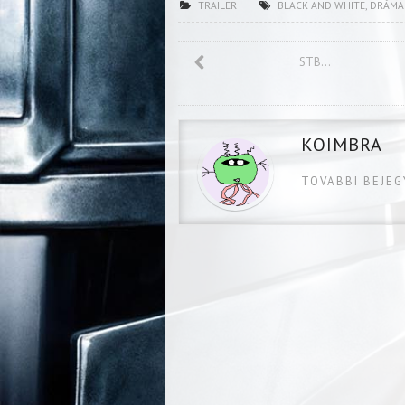
TRAILER
BLACK AND WHITE
,
DRÁMA
STB…
KOIMBRA
TOVABBI BEJE