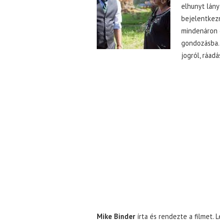
elhunyt lány
bejelentkezn
mindenáron e
gondozásba. 
jogról, ráad
Mike Binder
írta és rendezte a filmet.