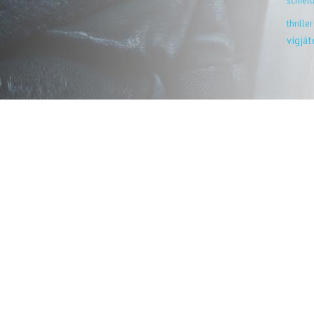
scifiel
thriller
vígjá