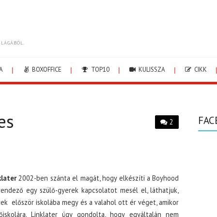
ILÁGÁBÓL.
A
BOXOFFICE
TOP10
KULISSZA
CIKK
es
FAC
2
klater
2002-ben szánta el magát, hogy elkészíti a Boyhood
rendező egy szülő-gyerek kapcsolatot mesél el, láthatjuk,
ek először iskolába megy és a valahol ott ér véget, amikor
iskolára. Linklater úgy gondolta, hogy egyáltalán nem