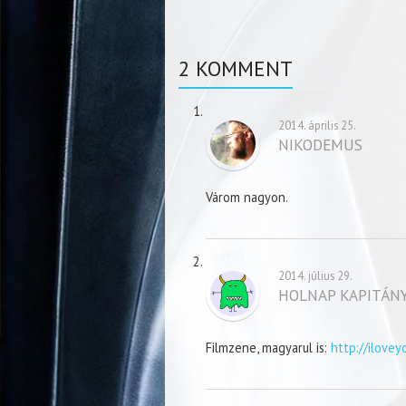
2 KOMMENT
2014. április 25.
NIKODEMUS
Várom nagyon.
2014. július 29.
HOLNAP KAPITÁN
Filmzene, magyarul is:
http://ilove