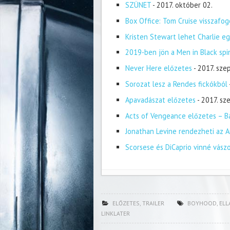
SZÜNET
- 2017. október 02.
Box Office: Tom Cruise visszafog
Kristen Stewart lehet Charlie eg
2019-ben jön a Men in Black spi
Never Here előzetes
- 2017. sze
Sorozat lesz a Rendes fickókból
Apavadászat előzetes
- 2017. s
Acts of Vengeance előzetes – Ba
Jonathan Levine rendezheti az A
Scorsese és DiCaprio vinné vász
ELŐZETES
,
TRAILER
BOYHOOD
,
ELL
LINKLATER