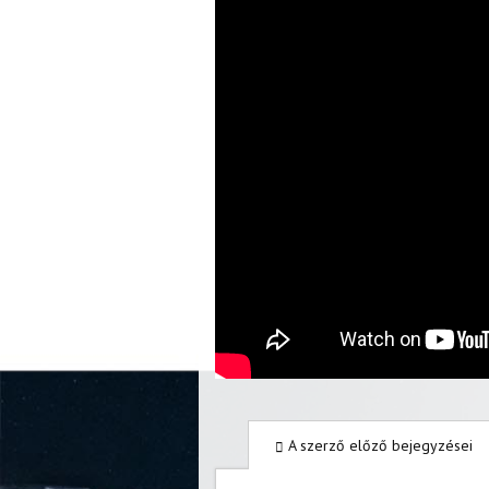
A szerző előző bejegyzései