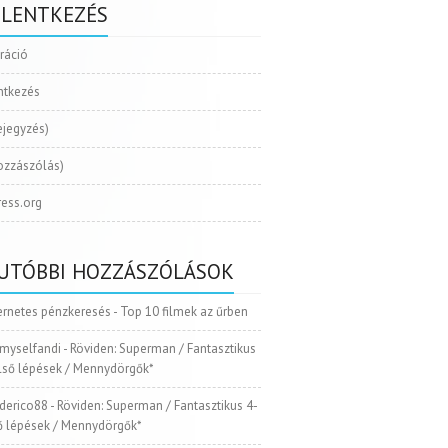
ELENTKEZÉS
tráció
ntkezés
ejegyzés)
ozzászólás)
ess.org
UTÓBBI HOZZÁSZÓLÁSOK
ernetes pénzkeresés
-
Top 10 filmek az űrben
myselfandi
-
Röviden: Superman / Fantasztikus
Első lépések / Mennydörgők*
ederico88
-
Röviden: Superman / Fantasztikus 4-
ső lépések / Mennydörgők*