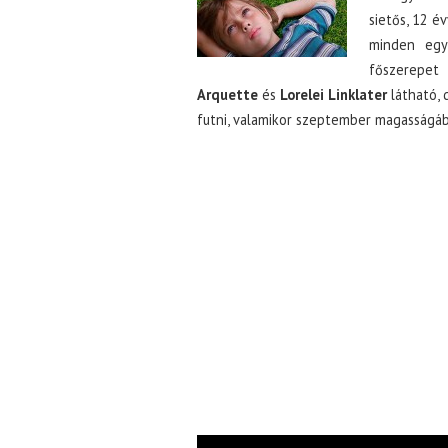
sietős, 12 é
minden egy
főszerepet
Arquette
és
Lorelei Linklater
látható,
futni, valamikor szeptember magasságáb