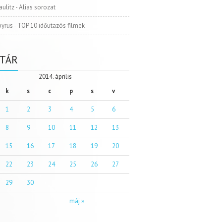
aulitz
-
Alias sorozat
pyrus
-
TOP 10 időutazós filmek
TÁR
2014. április
k
s
c
p
s
v
1
2
3
4
5
6
8
9
10
11
12
13
15
16
17
18
19
20
22
23
24
25
26
27
29
30
máj »