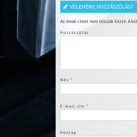
VÉLEMÉNY, HOZZÁSZÓLÁS?
Az email címet nem tesszük közzé.
A kö
Hozzászólás
Név
*
E-mail cím
*
Honlap