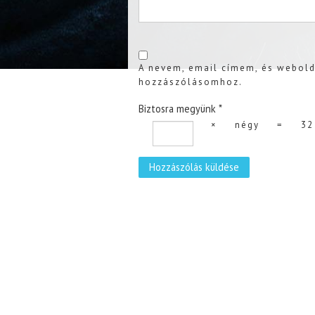
A nevem, email címem, és webol
hozzászólásomhoz.
Biztosra megyünk
*
×
négy
=
32