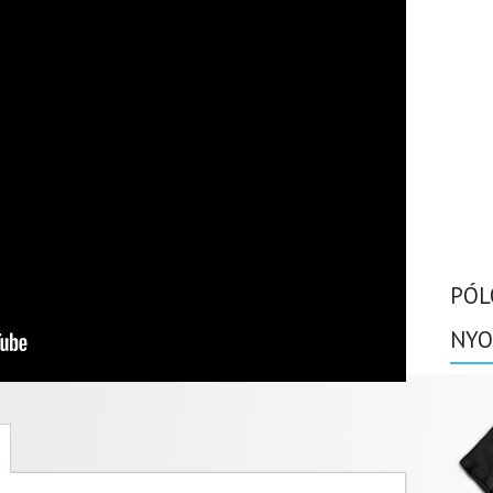
PÓL
NYO