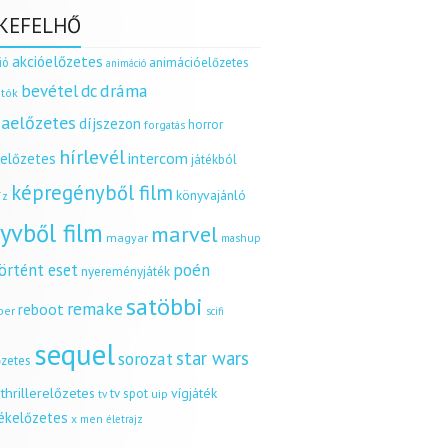
KEFELHŐ
akcióelőzetes
ió
animációelőzetes
animáció
dráma
bevétel
dc
tók
aelőzetes
díjszezon
horror
forgatás
hírlevél
intercom
relőzetes
játékból
képregényből film
könyvajánló
íz
yvből film
marvel
magyar
mashup
örtént eset
poén
nyereményjáték
satöbbi
remake
reboot
ber
scifi
sequel
star wars
sorozat
őzetes
thrillerelőzetes
vígjáték
tv spot
uip
tv
tékelőzetes
x men
életrajz