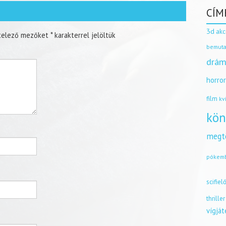
CÍM
3d
akc
telező mezőket
*
karakterrel jelöltük
bemuta
drám
horro
film
kv
kön
megt
pókem
scifiel
thriller
vígjá