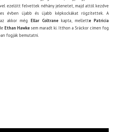
vvel ezelőtt felvettek néhány jelenetet, majd attól kezdve
es évben újabb és újabb képkockákat rögzítettek. A
 az akkor még
Ellar Coltrane
kapta, mellett
e Patricia
 de
Ethan Hawke
sem maradt ki. Itthon a Sráckor címen fog
an fogják bemutatni.