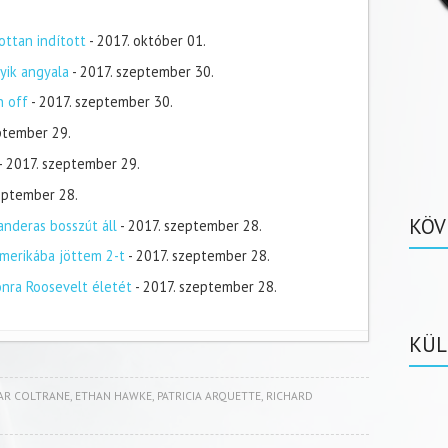
ottan indított
- 2017. október 01.
yik angyala
- 2017. szeptember 30.
n off
- 2017. szeptember 30.
ptember 29.
- 2017. szeptember 29.
zeptember 28.
KÖV
nderas bosszút áll
- 2017. szeptember 28.
merikába jöttem 2-t
- 2017. szeptember 28.
onra Roosevelt életét
- 2017. szeptember 28.
KÜL
AR COLTRANE
,
ETHAN HAWKE
,
PATRICIA ARQUETTE
,
RICHARD