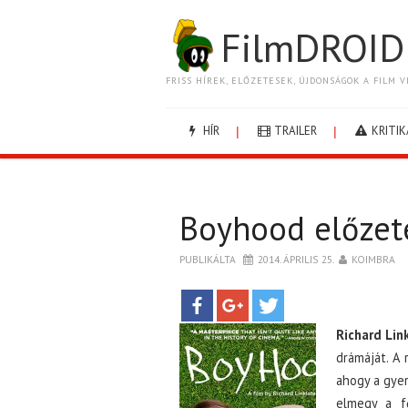
FilmDROID
FRISS HÍREK, ELŐZETESEK, ÚJDONSÁGOK A FILM V
HÍR
TRAILER
KRITIK
Boyhood előzet
PUBLIKÁLTA
2014. ÁPRILIS 25.
KOIMBRA
Richard Lin
drámáját. A 
ahogy a gyer
elmegy a fő