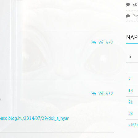
BK
Pa
NAP
VÁLASZ
h
7
14
VÁLASZ
Y
21
28
youso.blog.hu/2014/07/29/dol_a_nyar
« Már