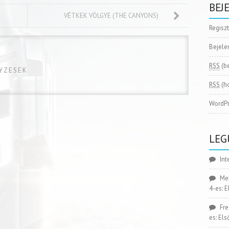
BEJ
VÉTKEK VÖLGYE (THE CANYONS)
Regisz
Bejele
RSS
(b
GYZESEK
RSS
(h
WordPr
LEG
Int
Me
4-es: 
Fr
es: El