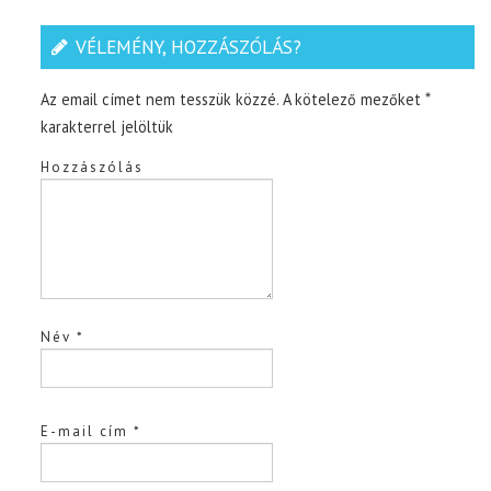
VÉLEMÉNY, HOZZÁSZÓLÁS?
Az email címet nem tesszük közzé.
A kötelező mezőket
*
karakterrel jelöltük
Hozzászólás
Név
*
E-mail cím
*