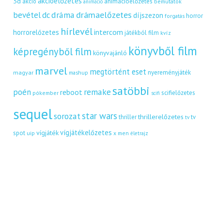
akcióelőzetes
3d
akció
animációelőzetes
bemutatók
animáció
dráma
drámaelőzetes
bevétel
dc
díjszezon
horror
forgatás
hírlevél
intercom
horrorelőzetes
játékból film
kvíz
könyvből film
képregényből film
könyvajánló
marvel
megtörtént eset
nyereményjáték
magyar
mashup
satöbbi
remake
poén
reboot
scifielőzetes
pókember
scifi
sequel
star wars
sorozat
thrillerelőzetes
thriller
tv
tv
vígjátékelőzetes
vígjáték
spot
uip
x men
életrajz