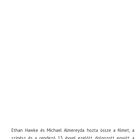
Ethan Hawke és Michael Almereyda hozta össze a filmet, a
színész és a rendező 13 évvel ezelőtt dolgozott együtt a