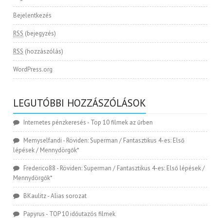
Bejelentkezés
RSS
(bejegyzés)
RSS
(hozzászólás)
WordPress.org
LEGUTÓBBI HOZZÁSZÓLÁSOK
Internetes pénzkeresés
-
Top 10 filmek az űrben
Memyselfandi
-
Röviden: Superman / Fantasztikus 4-es: Első
lépések / Mennydörgők*
Frederico88
-
Röviden: Superman / Fantasztikus 4-es: Első lépések /
Mennydörgők*
BKaulitz
-
Alias sorozat
Papyrus
-
TOP 10 időutazós filmek