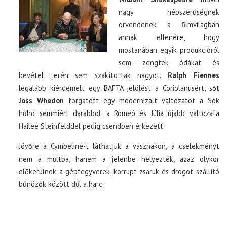
nagy népszerűségnek
örvendenek a filmvilágban
TOP10
annak ellenére, hogy
mostanában egyik produkcióról
KULISSZA
sem zengtek ódákat és
bevétel terén sem szakítottak nagyot.
Ralph Fiennes
CIKK
legalább kiérdemelt egy BAFTA jelölést a Coriolanusért, sőt
Joss Whedon
forgatott egy modernizált változatot a Sok
PÓLÓ RENDELÉS
hűhó semmiért darabból, a Rómeó és Júlia újabb változata
Hailee Steinfelddel pedig csendben érkezett.
Jövőre a Cymbeline-t láthatjuk a vásznakon, a cselekményt
nem a múltba, hanem a jelenbe helyezték, azaz olykor
előkerülnek a gépfegyverek, korrupt zsaruk és drogot szállító
bűnözők között dúl a harc.