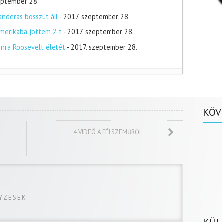
zeptember 28.
nderas bosszút áll
- 2017. szeptember 28.
merikába jöttem 2-t
- 2017. szeptember 28.
onra Roosevelt életét
- 2017. szeptember 28.
KÖV
4 VIDEÓ A FÉLSZEMŰRŐL
GYZESEK