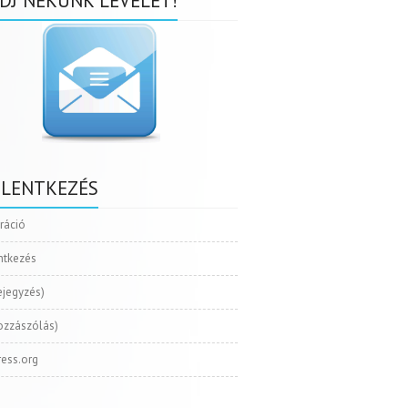
DJ NEKÜNK LEVELET!
ELENTKEZÉS
tráció
ntkezés
ejegyzés)
ozzászólás)
ess.org