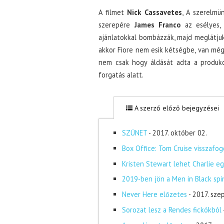
A filmet
Nick Cassavetes
, A szerelmün
szerepére
James Franco
az esélyes,
ajánlatokkal bombázzák, majd meglátjuk
akkor Fiore nem esik kétségbe, van még n
nem csak hogy áldását adta a produkc
forgatás alatt.
A szerző előző bejegyzései
SZÜNET
- 2017. október 02.
Box Office: Tom Cruise visszafog
Kristen Stewart lehet Charlie eg
2019-ben jön a Men in Black spi
Never Here előzetes
- 2017. sze
Sorozat lesz a Rendes fickókból