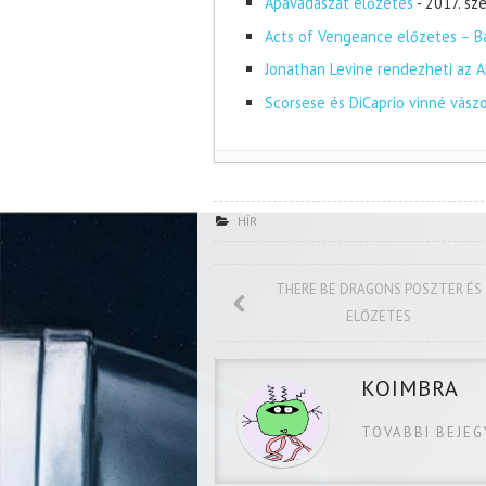
Apavadászat előzetes
- 2017. s
Acts of Vengeance előzetes – Ba
Jonathan Levine rendezheti az A
Scorsese és DiCaprio vinné vász
HÍR
THERE BE DRAGONS POSZTER ÉS
ELŐZETES
KOIMBRA
TOVABBI BEJE