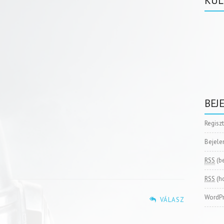
KÜL
BEJ
Regisz
Bejele
RSS
(b
RSS
(h
WordPr
VÁLASZ