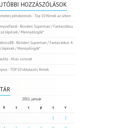
UTÓBBI HOZZÁSZÓLÁSOK
ernetes pénzkeresés
-
Top 10 filmek az űrben
myselfandi
-
Röviden: Superman / Fantasztikus
Első lépések / Mennydörgők*
ederico88
-
Röviden: Superman / Fantasztikus 4-
ső lépések / Mennydörgők*
aulitz
-
Alias sorozat
pyrus
-
TOP 10 időutazós filmek
TÁR
2011. január
k
s
c
p
s
v
1
2