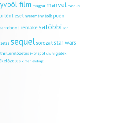
yvből film
marvel
magyar
mashup
örtént eset
poén
nyereményjáték
satöbbi
remake
reboot
ber
scifi
sequel
star wars
sorozat
őzetes
thrillerelőzetes
vígjáték
tv spot
uip
tv
tékelőzetes
x men
életrajz