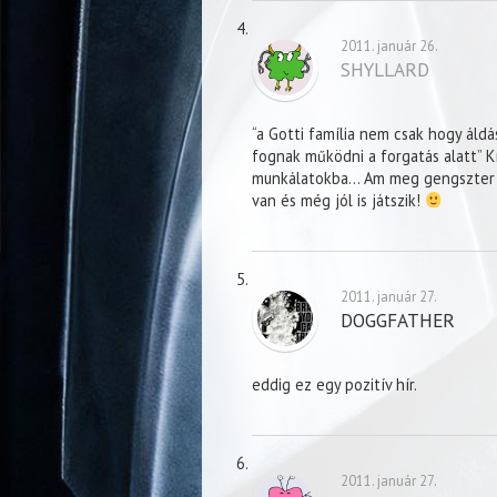
2011. január 26.
SHYLLARD
“a Gotti família nem csak hogy áld
fognak működni a forgatás alatt” K
munkálatokba… Am meg gengszter fil
van és még jól is játszik!
2011. január 27.
DOGGFATHER
eddig ez egy pozitív hír.
2011. január 27.