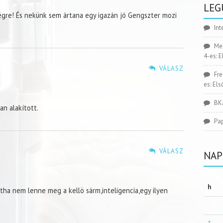
LEG
égre! És nekünk sem ártana egy igazán jó Gengszter mozi
Int
Me
4-es: 
VÁLASZ
Fr
es: El
BK
an alakított.
Pa
VÁLASZ
NAP
h
tha nem lenne meg a kellö sárm,inteligencia,egy ilyen