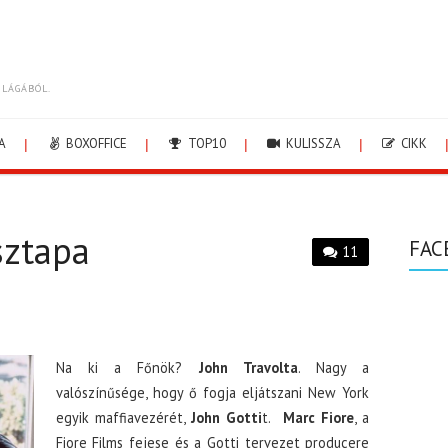
ILÁGÁBÓL.
A
BOXOFFICE
TOP10
KULISSZA
CIKK
sztapa
FAC
11
Na ki a Főnök?
John Travolta
. Nagy a
valószínűsége, hogy ő fogja eljátszani New York
egyik maffiavezérét,
John Gotti
t.
Marc Fiore
, a
Fiore Films fejese és a Gotti tervezet producere