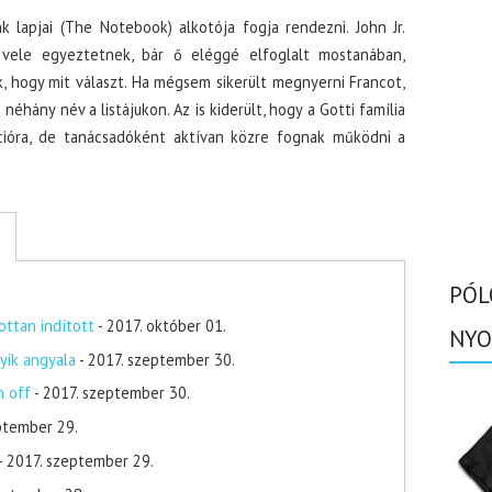
k lapjai (The Notebook) alkotója fogja rendezni. John Jr.
 vele egyeztetnek, bár ő eléggé elfoglalt mostanában,
, hogy mit választ. Ha mégsem sikerült megnyerni Francot,
éhány név a listájukon. Az is kiderült, hogy a Gotti família
ióra, de tanácsadóként aktívan közre fognak működni a
PÓL
ottan indított
- 2017. október 01.
NYO
yik angyala
- 2017. szeptember 30.
n off
- 2017. szeptember 30.
ptember 29.
- 2017. szeptember 29.