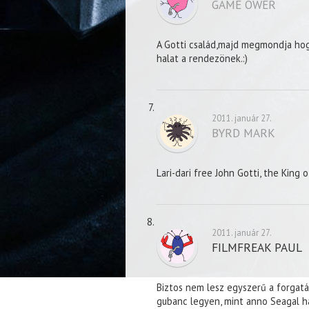
GAME OWER
A Gotti család,majd megmondja hogy
halat a rendezönek.:)
2011. január 27.
BYRD MARK
Lari-dari free John Gotti, the King
2011. január 27.
FILMFREAK PAUL
Biztos nem lesz egyszerű a forgatá
gubanc legyen, mint anno Seagal ház