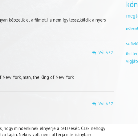
kön
megt
an képzelik el a filmet.Ha nem így lessz,küldik a nyers
pókem
scifiel
VÁLASZ
thriller
vígjá
 of New York, man, the King of New York
VÁLASZ
s, hogy mindenkinek elnyerje a tetszését. Csak nehogy
a táján. Neki is volt némi afférja más irányban