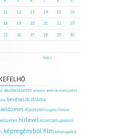
4
5
6
7
8
9
11
12
13
14
15
16
18
19
20
21
22
23
25
26
27
28
29
30
feb »
KEFELHŐ
akcióelőzetes
ió
animációelőzetes
animáció
dráma
bevétel
dc
tók
aelőzetes
díjszezon
horror
forgatás
hírlevél
intercom
relőzetes
játékból
képregényből film
könyvajánló
íz