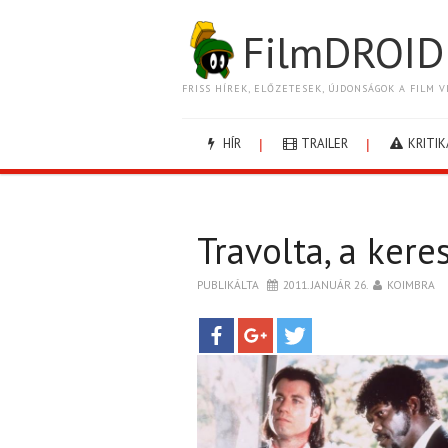
FilmDROID
FRISS HÍREK, ELŐZETESEK, ÚJDONSÁGOK A FILM V
HÍR
TRAILER
KRITIK
Travolta, a kere
PUBLIKÁLTA
2011. JANUÁR 26.
KOIMBRA