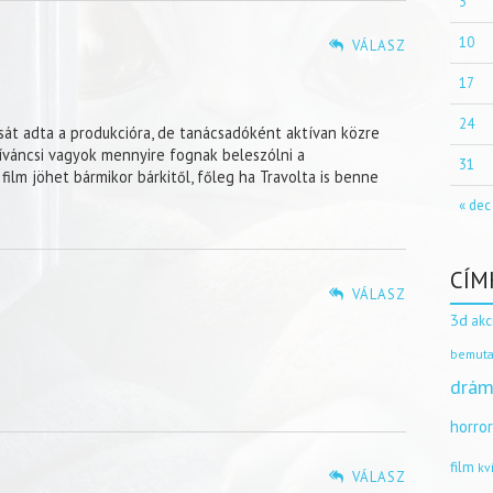
3
10
VÁLASZ
17
24
ását adta a produkcióra, de tanácsadóként aktívan közre
íváncsi vagyok mennyire fognak beleszólni a
31
m jöhet bármikor bárkitől, főleg ha Travolta is benne
« dec
CÍM
VÁLASZ
3d
akc
bemuta
drám
horro
film
kv
VÁLASZ