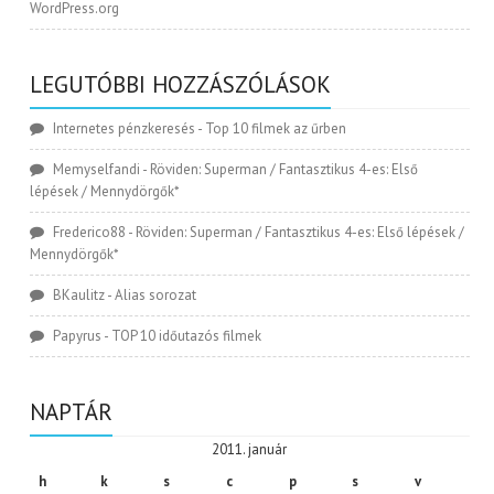
WordPress.org
LEGUTÓBBI HOZZÁSZÓLÁSOK
Internetes pénzkeresés
-
Top 10 filmek az űrben
Memyselfandi
-
Röviden: Superman / Fantasztikus 4-es: Első
lépések / Mennydörgők*
Frederico88
-
Röviden: Superman / Fantasztikus 4-es: Első lépések /
Mennydörgők*
BKaulitz
-
Alias sorozat
Papyrus
-
TOP 10 időutazós filmek
NAPTÁR
2011. január
h
k
s
c
p
s
v