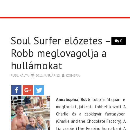
TOP10
KULISSZA
Soul Surfer előzetes –
0
CIKK
Robb meglovagolja a
hullámokat
PÓLÓ RENDELÉS
PUBLIKÁLTA
2011. JANUÁR 12.
KOIMBRA
AnnaSophia Robb
több műfajban is
megfordult, játszott többek között A
Charlie és a csokigyár fantasyben
(Charlie and the Chocolate Factory), A
tíz csapás (The Reaping horrorban), A