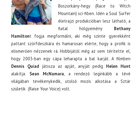
Boszorkány-hegy (Race to Witch
Mountain) sci-fiben. Idén a Soul Surfer
életrajzi produkcióban lesz látható, a
fiatal hölgyemény
Bethany
Hamilton
t fogja megformálni, aki még szinte gyerekként
pattant szörfdeszkára és hamarosan elérte, hogy a profik is
elismerően nézzenek rá. Hobbijától még az sem térítette el,
hogy 2003-ban egy cápa leharapta a bal karját. A filmben
Dennis Quiad
játssza az apját, anyját pedig
Helen Hunt
alakítja.
Sean McNamara
, a rendező leginkább a tévé
világában tevékenykedik, utolsó mozis alkotása a Sztár
születik (Raise Your Voice) volt.