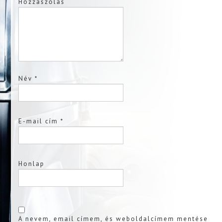
Hozzászólás
Név
*
E-mail cím
*
Honlap
A nevem, email címem, és weboldalcímem mentése