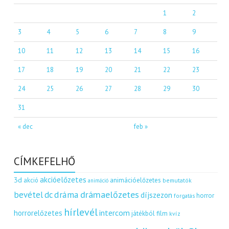
1
2
3
4
5
6
7
8
9
10
11
12
13
14
15
16
17
18
19
20
21
22
23
24
25
26
27
28
29
30
31
« dec
feb »
CÍMKEFELHŐ
akcióelőzetes
3d
akció
animációelőzetes
bemutatók
animáció
dráma
drámaelőzetes
bevétel
dc
díjszezon
horror
forgatás
hírlevél
intercom
horrorelőzetes
játékból film
kvíz