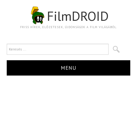
FilmDROID
FRISS HÍREK, ELŐZETESEK, ÚJDONSÁGOK A FILM VILÁGÁBÓL.
MENU
HÍR
TRAILER
KRITIKA
BOXOFFICE