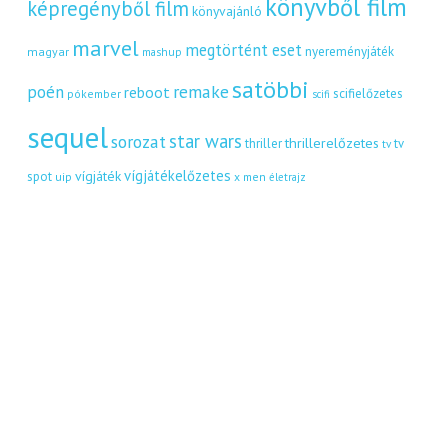
könyvből film
képregényből film
könyvajánló
marvel
megtörtént eset
nyereményjáték
magyar
mashup
satöbbi
remake
poén
reboot
scifielőzetes
pókember
scifi
sequel
star wars
sorozat
thrillerelőzetes
thriller
tv
tv
vígjátékelőzetes
vígjáték
spot
uip
x men
életrajz