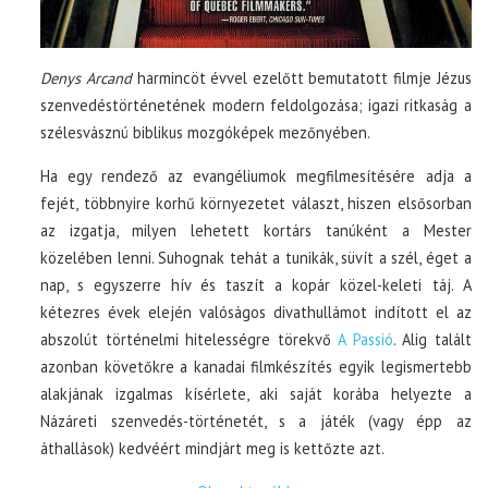
Denys Arcand
harmincöt évvel ezelőtt bemutatott filmje Jézus
szenvedéstörténetének modern feldolgozása; igazi ritkaság a
szélesvásznú biblikus mozgóképek mezőnyében.
Ha egy rendező az evangéliumok megfilmesítésére adja a
fejét, többnyire korhű környezetet választ, hiszen elsősorban
az izgatja, milyen lehetett kortárs tanúként a Mester
közelében lenni. Suhognak tehát a tunikák, süvít a szél, éget a
nap, s egyszerre hív és taszít a kopár közel-keleti táj. A
kétezres évek elején valóságos divathullámot indított el az
abszolút történelmi hitelességre törekvő
A Passió
. Alig talált
azonban követőkre a kanadai filmkészítés egyik legismertebb
alakjának izgalmas kísérlete, aki saját korába helyezte a
Názáreti szenvedés-történetét, s a játék (vagy épp az
áthallások) kedvéért mindjárt meg is kettőzte azt.