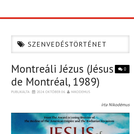
TOP10
KULISSZA
SZENVEDÉSTÖRTÉNET
CIKK
Montreáli Jézus (Jésus
PÓLÓ RENDELÉS
0
de Montréal, 1989)
PUBLIKÁLTA
2024. OKTÓBER 06.
NIKODEMUS
írta Nikodémus