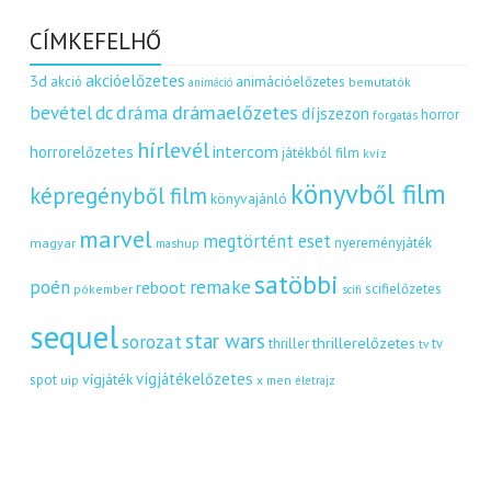
CÍMKEFELHŐ
akcióelőzetes
3d
akció
animációelőzetes
bemutatók
animáció
dráma
drámaelőzetes
bevétel
dc
díjszezon
horror
forgatás
hírlevél
intercom
horrorelőzetes
játékból film
kvíz
könyvből film
képregényből film
könyvajánló
marvel
megtörtént eset
nyereményjáték
magyar
mashup
satöbbi
remake
poén
reboot
scifielőzetes
pókember
scifi
sequel
star wars
sorozat
thrillerelőzetes
thriller
tv
tv
vígjátékelőzetes
vígjáték
spot
uip
x men
életrajz