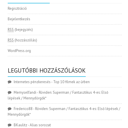
Regisztráció
Bejelentkezés
RSS
(bejegyzés)
RSS
(hozzászólás)
WordPress.org
LEGUTÓBBI HOZZÁSZÓLÁSOK
Internetes pénzkeresés
-
Top 10 filmek az űrben
Memyselfandi
-
Röviden: Superman / Fantasztikus 4-es: Első
lépések / Mennydörgők*
Frederico88
-
Röviden: Superman / Fantasztikus 4-es: Első lépések /
Mennydörgők*
BKaulitz
-
Alias sorozat