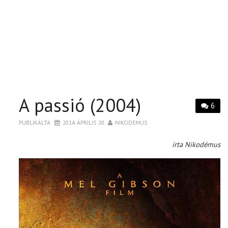
A passió (2004)
6
PUBLIKÁLTA
2014. ÁPRILIS 20.
NIKODEMUS
írta Nikodémus