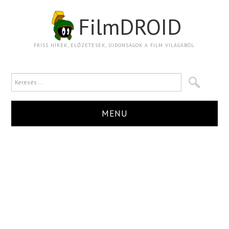
FilmDROID
FRISS HÍREK, ELŐZETESEK, ÚJDONSÁGOK A FILM VILÁGÁBÓL.
MENU
HÍR
TRAILER
KRITIKA
BOXOFFICE