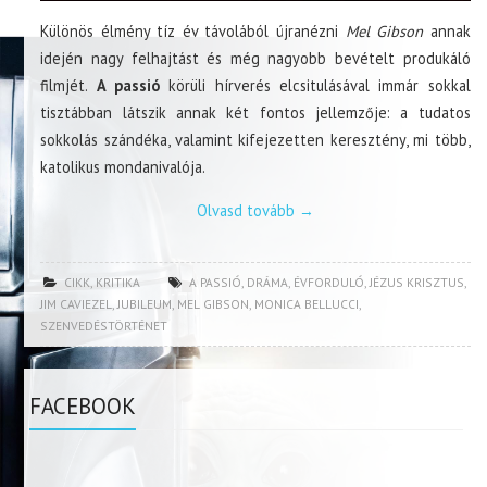
Különös élmény tíz év távolából újranézni
Mel Gibson
annak
idején nagy felhajtást és még nagyobb bevételt produkáló
filmjét.
A passió
körüli hírverés elcsitulásával immár sokkal
tisztábban látszik annak két fontos jellemzője: a tudatos
sokkolás szándéka, valamint kifejezetten keresztény, mi több,
katolikus mondanivalója.
Olvasd tovább
→
CIKK
,
KRITIKA
A PASSIÓ
,
DRÁMA
,
ÉVFORDULÓ
,
JÉZUS KRISZTUS
,
JIM CAVIEZEL
,
JUBILEUM
,
MEL GIBSON
,
MONICA BELLUCCI
,
SZENVEDÉSTÖRTÉNET
FACEBOOK