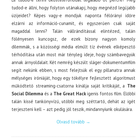
tudod-e állni, hogy folyton utánakapj, hogy megnézd legújabb
üzijeidet? Képes vagy-e mondjuk naponta félórányi időre
elzárni az információ-cunamit, és egyszerűen csak saját
magaddal lenni? Talán vállrándítással elintézed, talán
fölényesen kuncogsz, de ezek bizony nagyon komoly
dilemmák, s a közösségi média elmúlt tíz évének elképesztő
térhódítása után most már tényleg ideje, hogy számbavegyük
annak árnyoldalait. Két nemrég készült sláger-dokumentumfilm
segít nekünk ebben, s most felejtsük el egy pillanatra annak
mélységes iróniáját, hogy egy tökélyre fejlesztett algoritmust
működtető streaming-csatorna kínálja saját kritikáját, a
The
Social Dilemma
és a
The Great Hack
igenis fontos film. Előbbi
talán kissé tankönyvízű, utóbbi meg széttartó, dehát az igét
terjeszteni kell – azt pedig jól teszik, mindannyiunk okulására.
Olvasd tovább
→