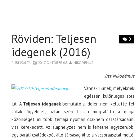
Röviden: Teljesen
0
idegenek (2016)
PUBLIKÁLTA
2017. OKTÓBER 08.
NIKODEMUS
írta Nikodémus
Vannak filmek, melyeknek
egészen különleges sors
jut. A
Teljesen idegenek
bemutatója idején nem keltette fel
sokak figyelmét, aztán szép lassan megtalálta a maga
közönségét, mi több, témája nyomán csaknem össztársadalmi
vita kerekedett. Az alaphelyzet nem is lehetne egyszerűbb:
egy baráti családokból álló társaság ül le a vacsoraasztal mellé,