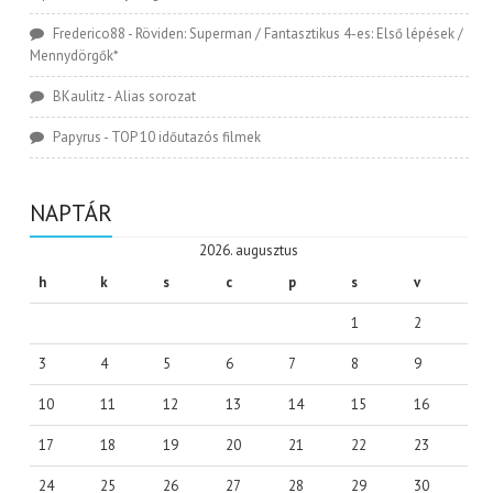
Frederico88
-
Röviden: Superman / Fantasztikus 4-es: Első lépések /
Mennydörgők*
BKaulitz
-
Alias sorozat
Papyrus
-
TOP 10 időutazós filmek
NAPTÁR
2026. augusztus
h
k
s
c
p
s
v
1
2
3
4
5
6
7
8
9
10
11
12
13
14
15
16
17
18
19
20
21
22
23
24
25
26
27
28
29
30