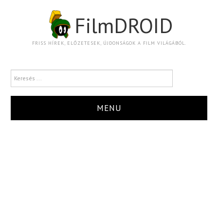
FilmDROID
FRISS HÍREK, ELŐZETESEK, ÚJDONSÁGOK A FILM VILÁGÁBÓL.
MENU
HÍR
TRAILER
KRITIKA
BOXOFFICE