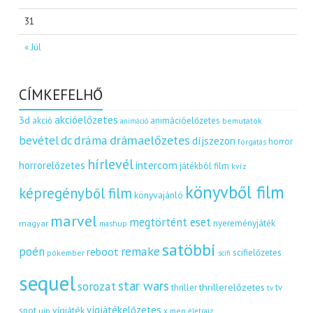
31
« Júl
CÍMKEFELHŐ
akcióelőzetes
3d
akció
animációelőzetes
bemutatók
animáció
dráma
drámaelőzetes
bevétel
dc
díjszezon
horror
forgatás
hírlevél
intercom
horrorelőzetes
játékból film
kvíz
könyvből film
képregényből film
könyvajánló
marvel
megtörtént eset
nyereményjáték
magyar
mashup
satöbbi
remake
poén
reboot
scifielőzetes
pókember
scifi
sequel
star wars
sorozat
thrillerelőzetes
thriller
tv
tv
vígjátékelőzetes
vígjáték
spot
uip
x men
életrajz