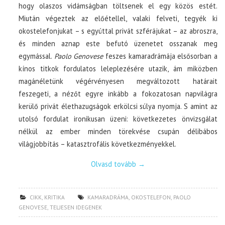
hogy olaszos vidámságban töltsenek el egy közös estét.
Miután végeztek az előétellel, valaki felveti, tegyék ki
okostelefonjukat – s egyúttal privát szférájukat – az abroszra,
és minden aznap este befutó üzenetet osszanak meg
egymással.
Paolo Genovese
feszes kamaradrámája elsősorban a
kínos titkok fordulatos leleplezésére utazik, ám miközben
magánéletünk végérvényesen megváltozott határait
feszegeti, a nézőt egyre inkább a fokozatosan napvilágra
kerülő privát élethazugságok erkölcsi súlya nyomja. S amint az
utolsó fordulat ironikusan üzeni: következetes önvizsgálat
nélkül az ember minden törekvése csupán délibábos
világjobbítás – katasztrofális következményekkel.
Olvasd tovább
→
CIKK
,
KRITIKA
KAMARADRÁMA
,
OKOSTELEFON
,
PAOLO
GENOVESE
,
TELJESEN IDEGENEK