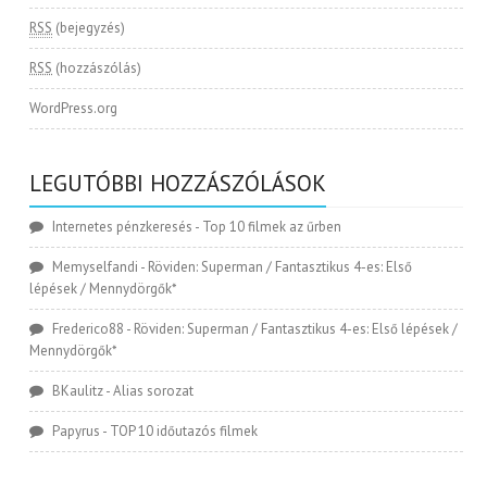
RSS
(bejegyzés)
RSS
(hozzászólás)
WordPress.org
LEGUTÓBBI HOZZÁSZÓLÁSOK
Internetes pénzkeresés
-
Top 10 filmek az űrben
Memyselfandi
-
Röviden: Superman / Fantasztikus 4-es: Első
lépések / Mennydörgők*
Frederico88
-
Röviden: Superman / Fantasztikus 4-es: Első lépések /
Mennydörgők*
BKaulitz
-
Alias sorozat
Papyrus
-
TOP 10 időutazós filmek