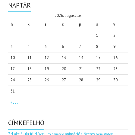
NAPTÁR
2026. augusztus
h
k
s
c
p
s
v
1
2
3
4
5
6
7
8
9
10
11
12
13
14
15
16
17
18
19
20
21
22
23
24
25
26
27
28
29
30
31
« Júl
CÍMKEFELHŐ
akcióelőzetes
3d
akció
animációelőzetes
bemutatók
animáció