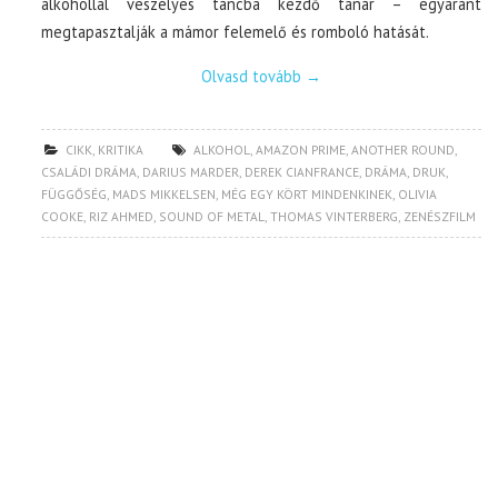
alkohollal veszélyes táncba kezdő tanár – egyaránt
megtapasztalják a mámor felemelő és romboló hatását.
Olvasd tovább
→
CIKK
,
KRITIKA
ALKOHOL
,
AMAZON PRIME
,
ANOTHER ROUND
,
CSALÁDI DRÁMA
,
DARIUS MARDER
,
DEREK CIANFRANCE
,
DRÁMA
,
DRUK
,
FÜGGŐSÉG
,
MADS MIKKELSEN
,
MÉG EGY KÖRT MINDENKINEK
,
OLIVIA
COOKE
,
RIZ AHMED
,
SOUND OF METAL
,
THOMAS VINTERBERG
,
ZENÉSZFILM