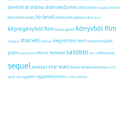
dráma
drámaelőzetes
bevétel
dc
díjszezon
horror
forgatás
hírlevél
intercom
horrorelőzetes
játékból film
kvíz
könyvből film
képregényből film
könyvajánló
marvel
megtörtént eset
nyereményjáték
magyar
mashup
satöbbi
remake
poén
reboot
scifielőzetes
pókember
scifi
sequel
star wars
sorozat
thrillerelőzetes
thriller
tv
tv
vígjátékelőzetes
vígjáték
spot
uip
x men
életrajz