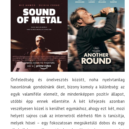
Önfeledtség és önelvesztés között, noha nyelvtanilag
hasonlónak gondolnánk őket, bizony komoly a különbség: az
egyik valamiféle elemelt, de mindenképpen pozitív állapot,
utóbbi épp ennek ellentéte. A két kifejezés azonban
veszélyesen közel is kerülhet egymáshoz, ahogy ezt két, mozi
helyett sajnos csak az internetről elérhető film is tanúsítja,
melyek hősei – egy fokozatosan megsüketülő dobos és egy