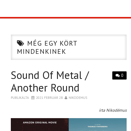
TOP10
KULISSZA
MÉG EGY KÖRT
CIKK
MINDENKINEK
PÓLÓ RENDELÉS
Sound Of Metal /
0
Another Round
PUBLIKÁLTA
2021. FEBRUÁR 28.
NIKODEMUS
írta Nikodémus