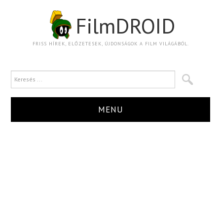
FilmDROID
FRISS HÍREK, ELŐZETESEK, ÚJDONSÁGOK A FILM VILÁGÁBÓL.
MENU
HÍR
TRAILER
KRITIKA
BOXOFFICE