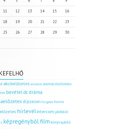
4
5
6
7
8
9
11
12
13
14
15
16
18
19
20
21
22
23
25
26
27
28
29
30
KEFELHŐ
akcióelőzetes
ió
animációelőzetes
animáció
dráma
bevétel
dc
tók
aelőzetes
díjszezon
horror
forgatás
hírlevél
intercom
relőzetes
játékból
képregényből film
könyvajánló
íz