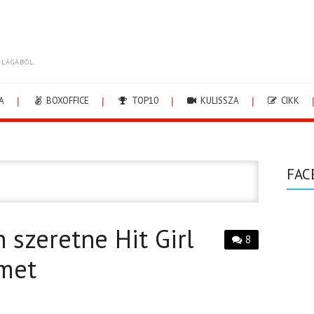
ILÁGÁBÓL.
A
BOXOFFICE
TOP10
KULISSZA
CIKK
FAC
szeretne Hit Girl
8
lmet