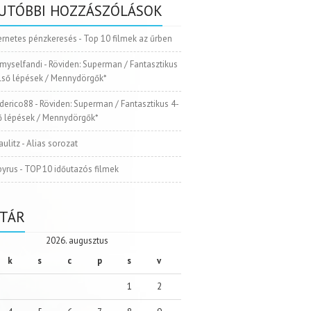
UTÓBBI HOZZÁSZÓLÁSOK
ernetes pénzkeresés
-
Top 10 filmek az űrben
myselfandi
-
Röviden: Superman / Fantasztikus
Első lépések / Mennydörgők*
ederico88
-
Röviden: Superman / Fantasztikus 4-
ső lépések / Mennydörgők*
aulitz
-
Alias sorozat
pyrus
-
TOP 10 időutazós filmek
TÁR
2026. augusztus
k
s
c
p
s
v
1
2