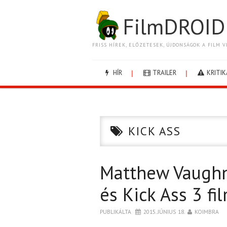
FilmDROID
FRISS HÍREK, ELŐZETESEK, ÚJDONSÁGOK A FILM V
HÍR
TRAILER
KRITIK
KICK ASS
Matthew Vaughn 
és Kick Ass 3 fi
PUBLIKÁLTA
2015. JÚNIUS 18.
KOIMBRA