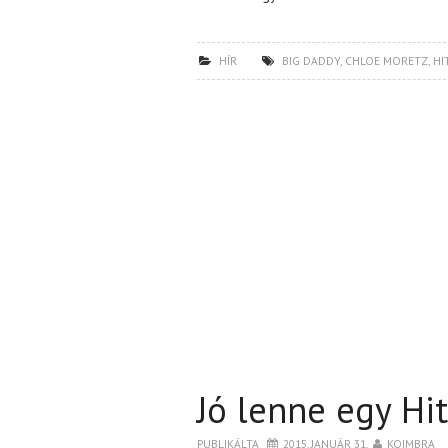
HÍR
BIG DADDY
,
CHLOE MORETZ
,
HI
Jó lenne egy Hit
PUBLIKÁLTA
2015. JANUÁR 31.
KOIMBRA