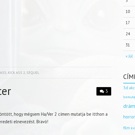
3
10
17
24
31
« Júl
 ASS
,
KICK ASS 2
,
SEQUEL
CÍM
ter
3d
akc
3
bemuta
drám
 döntött, hogy mégsem Ha/Ver 2 címen mutatja be itthon a
horro
redeti elnevezést. Bravó!
film
kv