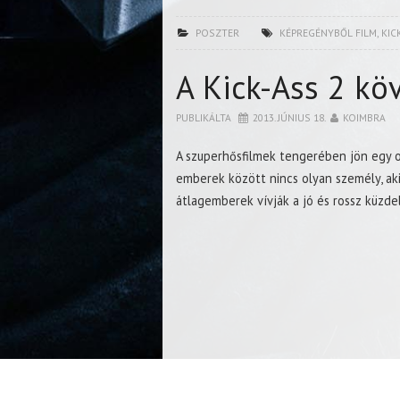
POSZTER
KÉPREGÉNYBŐL FILM
,
KIC
A Kick-Ass 2 kö
PUBLIKÁLTA
2013. JÚNIUS 18.
KOIMBRA
A szuperhősfilmek tengerében jön egy ol
emberek között nincs olyan személy, ak
átlagemberek vívják a jó és rossz küzde