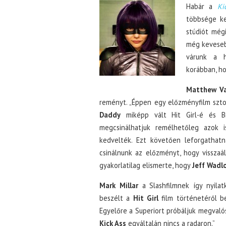
Habár a
Ki
többsége ke
stúdiót még
még kevesebb
várunk a h
korábban, h
Matthew V
reményt. „Éppen egy előzményfilm szto
Daddy
miképp vált Hit Girl-é és B
megcsinálhatjuk remélhetőleg azok
kedvelték. Ezt követően leforgathat
csinálnunk az előzményt, hogy visszaál
gyakorlatilag elismerte, hogy
Jeff Wadl
Mark Millar
a Slashfilmnek így nyila
beszélt a
Hit Girl
film történetéről b
Egyelőre a Superiort próbáljuk megvaló
Kick Ass
egyáltalán nincs a radaron.”