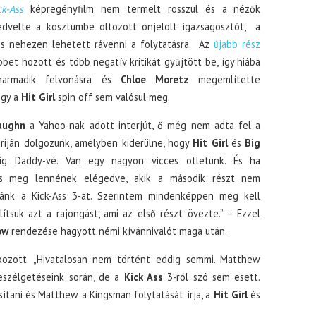
ck-Ass
képregényfilm nem termelt rosszul és a nézők
dvelte a kosztümbe öltözött önjelölt igazságosztót, a
is nehezen lehetett rávenni a folytatásra. Az
újabb rész
et hozott és több negatív kritikát gyűjtött be, így hiába
armadik felvonásra és
Chloe Moretz
megemlítette
ogy a
Hit Girl
spin off sem valósul meg.
aughn
a Yahoo-nak adott interjút, ő még nem adta fel a
riján dolgozunk, amelyben kiderülne, hogy
Hit Girl
és
Big
ig Daddy-vé. Van egy nagyon vicces ötletünk. És ha
 is meg lennének elégedve, akik a második részt nem
nánk a Kick-Ass 3-at. Szerintem mindenképpen meg kell
lítsuk azt a rajongást, ami az első részt övezte.” – Ezzel
ow
rendezése hagyott némi kívánnivalót maga után.
tkozott. „Hivatalosan nem történt eddig semmi. Matthew
eszélgetéseink során, de a
Kick Ass
3-ról szó sem esett.
sítani és Matthew a Kingsman folytatását írja, a
Hit Girl
és