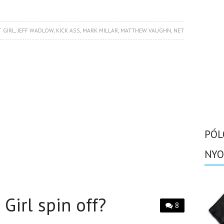
T GIRL
,
JEFF WADLOW
,
KICK ASS
,
MARK MILLAR
,
MATTHEW VAUGHN
,
NET
PÓL
NYO
 Girl spin off?
8