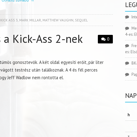
LEG
Int
,
KICK ASS 3
,
MARK MILLAR
,
MATTHEW VAUGHN
,
SEQUEL
Me
 a Kick-Ass 2-nek
4-es: 
0
Fr
es: El
ümös gonosztevők. A két oldal egyesíti erőit, pár liter
BK
levágott testrész után találkoznak. A 4 és fél perces
Pa
ogy Jeff Wadlow nem rontotta el.
NAP
h