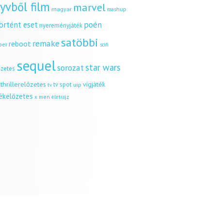
yvből film
marvel
magyar
mashup
örtént eset
poén
nyereményjáték
satöbbi
remake
reboot
ber
scifi
sequel
star wars
sorozat
őzetes
thrillerelőzetes
vígjáték
tv spot
uip
tv
tékelőzetes
x men
életrajz