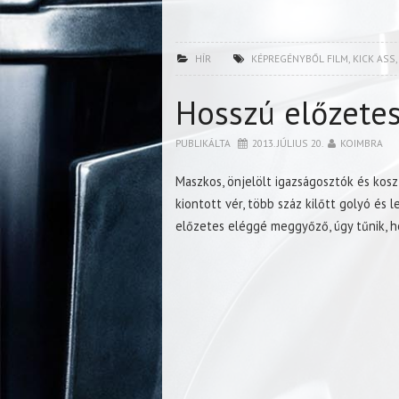
HÍR
KÉPREGÉNYBŐL FILM
,
KICK ASS
Hosszú előzetes
PUBLIKÁLTA
2013. JÚLIUS 20.
KOIMBRA
Maszkos, önjelölt igazságosztók és koszt
kiontott vér, több száz kilőtt golyó és 
előzetes eléggé meggyőző, úgy tűnik, h