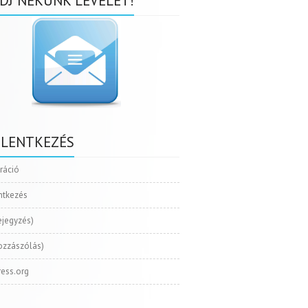
DJ NEKÜNK LEVELET!
ELENTKEZÉS
tráció
ntkezés
ejegyzés)
ozzászólás)
ess.org