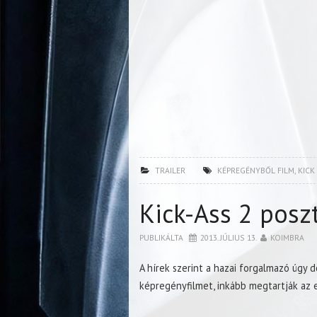
TRAILER
KÉPREGÉNYBŐL FILM
,
KICK
Kick-Ass 2 posz
PUBLIKÁLTA
2013. JÚLIUS 13.
KOIMBRA
A hírek szerint a hazai forgalmazó úgy
képregényfilmet, inkább megtartják az e