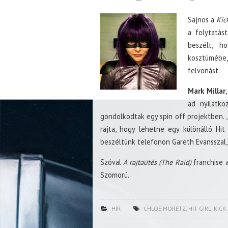
Sajnos a
Kic
a folytatás
beszélt, h
kosztümébe,
felvonást.
Mark Millar
ad nyilatko
gondolkodtak egy spin off projektben. 
rajta, hogy lehetne egy különálló Hit 
beszéltünk telefonon Gareth Evansszal, a
Szóval
A rajtaütés (The Raid)
franchise a
Szomorú.
HÍR
CHLOE MORETZ
,
HIT GIRL
,
KICK