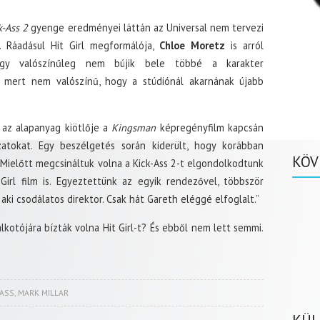
k-Ass 2
gyenge eredményei láttán az Universal nem tervezi
t. Ráadásul Hit Girl megformálója,
Chloe Moretz
is arról
ogy valószínűleg nem bújik bele többé a karakter
 mert nem valószínű, hogy a stúdiónál akarnának újabb
, az alapanyag kiötlője a
Kingsman
képregényfilm kapcsán
zatokat. Egy beszélgetés során kiderült, hogy korábban
KÖV
„Mielőtt megcsináltuk volna a Kick-Ass 2-t elgondolkodtunk
Girl film is. Egyeztettünk az egyik rendezővel, többször
ki csodálatos direktor. Csak hát Gareth eléggé elfoglalt.”
lkotójára bízták volna Hit Girl-t? És ebből nem lett semmi.
 ASS
,
MARK MILLAR