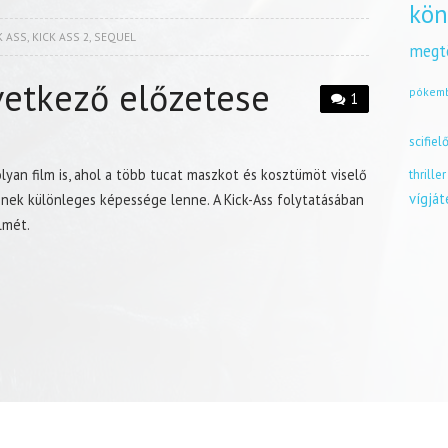
kön
K ASS
,
KICK ASS 2
,
SEQUEL
megt
vetkező előzetese
pókem
1
scifiel
yan film is, ahol a több tucat maszkot és kosztümöt viselő
thriller
vígjá
inek különleges képessége lenne. A Kick-Ass folytatásában
lmét.