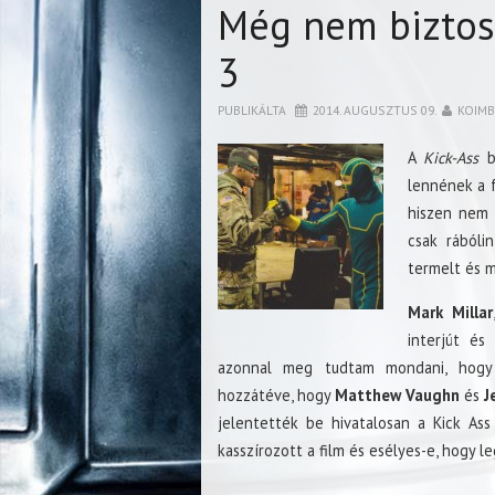
Még nem biztos,
3
PUBLIKÁLTA
2014. AUGUSZTUS 09.
KOIM
A
Kick-Ass
b
lennének a f
hiszen nem 
csak rábóli
termelt és m
Mark Millar
interjút és
azonnal meg tudtam mondani, hogy 
hozzátéve, hogy
Matthew Vaughn
és
J
jelentették be hivatalosan a Kick Ass
kasszírozott a film és esélyes-e, hogy l