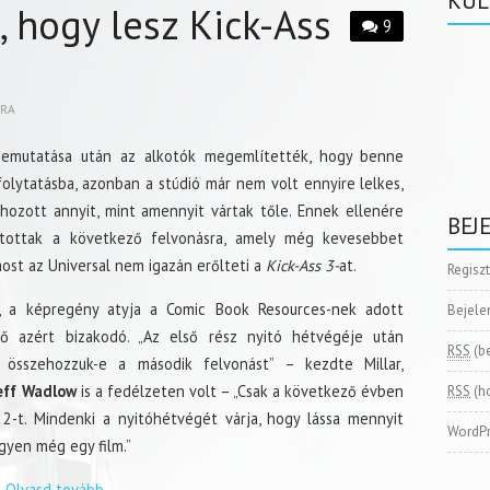
KÜL
 hogy lesz Kick-Ass
9
BRA
emutatása után az alkotók megemlítették, hogy benne
olytatásba, azonban a stúdió már nem volt ennyire lelkes,
hozott annyit, mint amennyit vártak tőle. Ennek ellenére
BEJ
ntottak a következő felvonásra, amely még kevesebbet
ost az Universal nem igazán erőlteti a
Kick-Ass 3-
at.
Regisz
, a képregény atyja a Comic Book Resources-nek adott
Bejele
 ő azért bizakodó. „Az első rész nyitó hétvégéje után
RSS
(b
összehozzuk-e a második felvonást” – kezdte Millar,
eff Wadlow
is a fedélzeten volt – „Csak a következő évben
RSS
(h
 2-t. Mindenki a nyitóhétvégét várja, hogy lássa mennyit
WordPr
egyen még egy film.”
Olvasd tovább
→